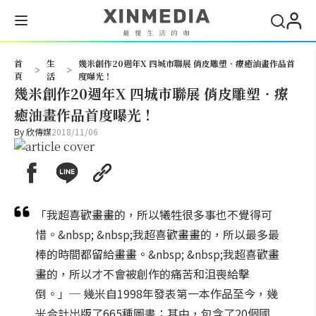
搜尋
首
生
幾米創作20週年X 四城市聯展 俏皮雕塑‧療癒油畫作品首
>
>
頁
活
度曝光！
幾米創作20週年X 四城市聯展 俏皮雕塑‧療
癒油畫作品首度曝光！
By
欣傳媒
2018/11/06
「我超喜歡畫畫的，所以犧牲很多事也不覺得可
惜。&nbsp; &nbsp;我超喜歡畫畫的，所以最多最
棒的時間都留給畫畫。&nbsp; &nbsp;我超喜歡畫
畫的，所以才不會被創作的痛苦和沮喪給擊
倒。」─ 幾米自1998年發表第一本作品至今，幾
米合計出版了665種圖書；其中，包含了20個國