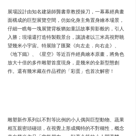
展場設計由知名建築師龔書章教授操刀，一幕幕經典畫
面構成的巨型展覽空間，仿如化身主角置身繪本場景，
仔細一瞧每一塊展覽背板猶如童話故事剪影般的，引人
入勝；現場還打造特製觀景台，讓讀者以三米高視野眺
望幾米小宇宙。特展除了匯聚《向左走．向右走》、
《地下鐵》、《星空》等近百件經典繪本原畫，將角色
放大十倍的多件雕塑首度現身，是幾米的全新型態創
作。還有幾米藏在作品裡的「彩蛋」也首次解密！
雕塑新作系列以不對等比例的小人偶與巨型動物、蔬果
相互親密頭碰頭，在視覺上形成獨特的不對稱性，概念