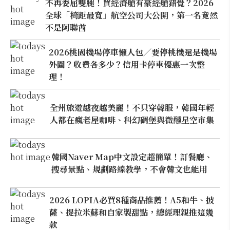
不再委屈雙腿！買經濟艙有豪經艙錯覺？2026
全球「椅距最寬」航空公司大公開，第一名竟然
不是阿聯酋
2026桃園機場停車懶人包／要停桃機還是機場
外圍？收費各多少？信用卡停車優惠一次整
理！
全州旅遊越夜越美麗！不只穿韓服，韓國年輕
人都在瘋老屋咖啡、科幻碉堡與微醺星空市集
韓國Naver Map中文設定超簡單！訂餐廳、
搜尋景點、規劃路線教學，不會韓文也能用
2026 LOPIA必買8種商品推薦！A5和牛、披
薩、提拉米蘇和自家製甜點，總經理親推這幾
款