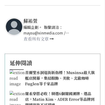
蘇祐萱
編輯企劃。 聯繫請洽：
maysu@xinmedia.com /
may860527@gmail.com
查看所有文章
延伸閱讀
首爾聖水洞逛街新指標！Musinsa最大旗
艦店開幕，集結服飾、美妝、北歐咖啡
Fuglen等千家品牌
韓系穿搭必收！精選6個韓國潮牌、選品
店，Matin Kim、ADER Error等品牌到
韓國逛街不可錯過