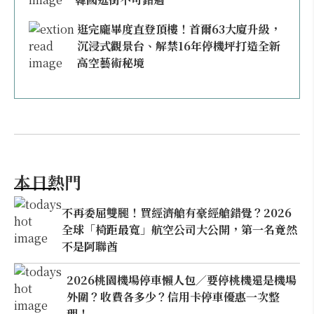
逛完龐畢度直登頂樓！首爾63大廈升級，
沉浸式觀景台、解禁16年停機坪打造全新
高空藝術秘境
本日熱門
不再委屈雙腿！買經濟艙有豪經艙錯覺？2026
全球「椅距最寬」航空公司大公開，第一名竟然
不是阿聯酋
2026桃園機場停車懶人包／要停桃機還是機場
外圍？收費各多少？信用卡停車優惠一次整
理！