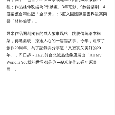
種；作品延伸改編為2部動畫、3年電影、9齣音樂劇；4
度榮獲台灣出版「金鼎獎」；5度入圍國際童書界最高榮
譽「林格倫獎」。
幾米作品開創獨有的成人敘事風格，跳脫傳統繪本框
架，傳遞溫暖、療癒人心的一篇篇故事。今年，迎來了
創作20周年。為了記錄與分享這「又寂寞又美好的20
年」，即日起～11/25於台北誠品信義店展出「All My
World is You我的世界都是你 ─幾米創作20週年原畫
展」。