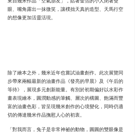
來自幾米作品「空氣朋友」，貼著金箔的小人閉著雙
眼、嘴角露出一抹微笑，讓樸拙天真的造型、天馬行空
的想像更加活靈活現。
除了繪本之外，幾米近年也嘗試油畫創作。此次展覽同
步帶來兩幅最新的油畫作品《發亮的早晨》及《午后的
等待》，展現多元創新能量。有別於初期偏好以水彩作
畫表現繪本，圓潤動感的筆觸、層次的構圖、飽滿而豐
富的油畫色彩，皆呈現幾米創作的心境變化，同時仍適
切的傳達幾米作品撫慰人心的初衷。
「對我而言，兔子是非常神祕的動物，圓圓的雙眼像是