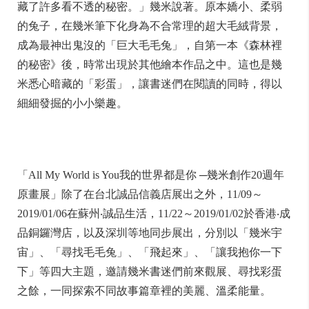
藏了許多看不透的秘密。」幾米說著。原本嬌小、柔弱
的兔子，在幾米筆下化身為不合常理的超大毛絨背景，
成為最神出鬼沒的「巨大毛毛兔」，自第一本《森林裡
的秘密》後，時常出現於其他繪本作品之中。這也是幾
米悉心暗藏的「彩蛋」，讓書迷們在閱讀的同時，得以
細細發掘的小小樂趣。
「All My World is You我的世界都是你 ─幾米創作20週年
原畫展」除了在台北誠品信義店展出之外，11/09～
2019/01/06在蘇州‧誠品生活，11/22～2019/01/02於香港‧成
品銅鑼灣店，以及深圳等地同步展出，分別以「幾米宇
宙」、「尋找毛毛兔」、「飛起來」、「讓我抱你一下
下」等四大主題，邀請幾米書迷們前來觀展、尋找彩蛋
之餘，一同探索不同故事篇章裡的美麗、溫柔能量。