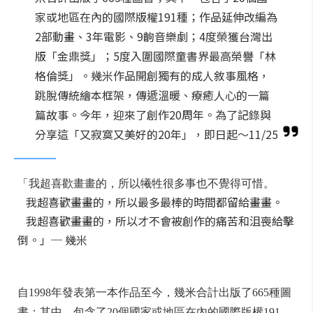
家或地區在內的國際版權191種；作品延伸改編為
2部動畫、3年電影、9齣音樂劇；4度榮獲台灣出
版「金鼎獎」；5度入圍國際童書界最高榮譽「林
格倫獎」。幾米作品開創獨有的成人敘事風格，
跳脫傳統繪本框架，傳遞溫暖、療癒人心的一篇
篇故事。今年，迎來了創作20周年。為了記錄與
分享這「又寂寞又美好的20年」，即日起～11/25
「我超喜歡畫畫的，所以犧牲很多事也不覺得可惜。
我超喜歡畫畫的，所以最多最棒的時間都留給畫畫。
我超喜歡畫畫的，所以才不會被創作的痛苦和沮喪給擊
倒。」─ 幾米
自1998年發表第一本作品至今，幾米合計出版了665種圖
書；其中，包含了20個國家或地區在內的國際版權191