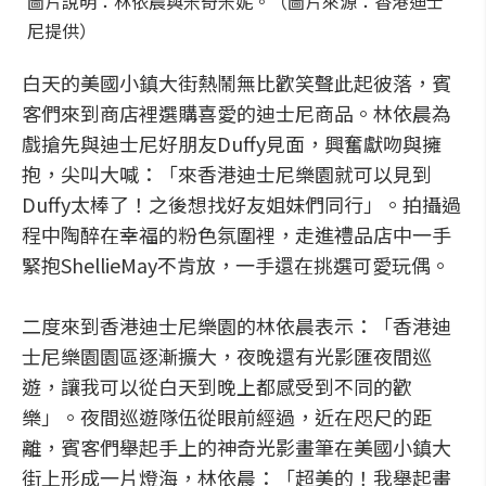
圖片說明：林依晨與米奇米妮。（圖片來源：香港迪士
尼提供）
白天的美國小鎮大街熱鬧無比歡笑聲此起彼落，賓
客們來到商店裡選購喜愛的迪士尼商品。林依晨為
戲搶先與迪士尼好朋友Duffy見面，興奮獻吻與擁
抱，尖叫大喊：「來香港迪士尼樂園就可以見到
Duffy太棒了！之後想找好友姐妹們同行」。拍攝過
程中陶醉在幸福的粉色氛圍裡，走進禮品店中一手
緊抱ShellieMay不肯放，一手還在挑選可愛玩偶。
二度來到香港迪士尼樂園的林依晨表示：「香港迪
士尼樂園園區逐漸擴大，夜晚還有光影匯夜間巡
遊，讓我可以從白天到晚上都感受到不同的歡
樂」。夜間巡遊隊伍從眼前經過，近在咫尺的距
離，賓客們舉起手上的神奇光影畫筆在美國小鎮大
街上形成一片燈海，林依晨：「超美的！我舉起畫