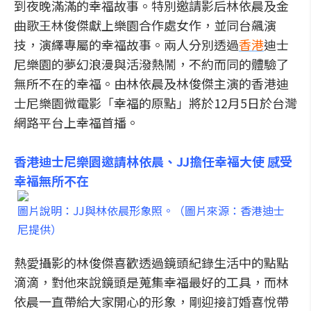
到夜晚滿滿的幸福故事。特別邀請影后林依晨及金
曲歌王林俊傑獻上樂園合作處女作，並同台飆演
技，演繹專屬的幸福故事。兩人分別透過
香港
迪士
尼樂園的夢幻浪漫與活潑熱鬧，不約而同的體驗了
無所不在的幸福。由林依晨及林俊傑主演的香港迪
士尼樂園微電影「幸福的原點」將於12月5日於台灣
網路平台上幸福首播。
香港迪士尼樂園邀請林依晨、JJ擔任幸福大使 感受
幸福無所不在
圖片說明：JJ與林依晨形象照。（圖片來源：香港迪士
尼提供）
熱愛攝影的林俊傑喜歡透過鏡頭紀錄生活中的點點
滴滴，對他來說鏡頭是蒐集幸福最好的工具，而林
依晨一直帶給大家開心的形象，剛迎接訂婚喜悅帶