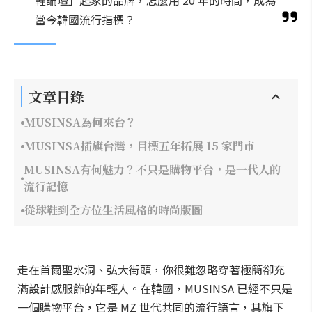
鞋論壇」起家的品牌，怎麼用 20 年的時間，成為
當今韓國流行指標？
文章目錄
MUSINSA為何來台？
MUSINSA插旗台灣，目標五年拓展 15 家門市
MUSINSA有何魅力？不只是購物平台，是一代人的
流行記憶
從球鞋到全方位生活風格的時尚版圖
走在首爾聖水洞、弘大街頭，你很難忽略穿著極簡卻充
滿設計感服飾的年輕人。在韓國，MUSINSA 已經不只是
一個購物平台，它是 MZ 世代共同的流行語言，其旗下