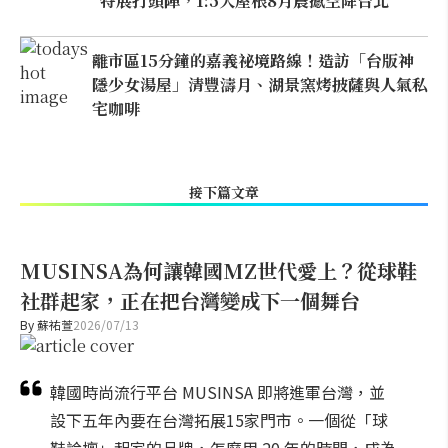
特展打頭陣，1:5大屋根8月震撼空降台北
離市區15分鐘的嘉義祕境路線！造訪「台版神
隱少女湯屋」清豐濤月、湖景窯烤披薩與人氣私
宅咖啡
接下篇文章
MUSINSA為何讓韓國MZ世代愛上？從球鞋
社群起家，正在把台灣變成下一個舞台
By
蘇祐萱
2026/07/13
韓國時尚流行平台 MUSINSA 即將進軍台灣，並
設下五年內要在台灣拓展15家門市。一個從「球