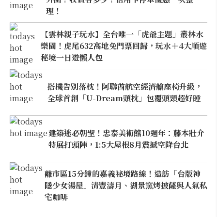
理！
【雲林親子玩水】全台唯一「虎爺主題」叢林水
樂園！虎尾632高地免門票回歸，玩水＋4大順遊
秘境一日遊懶人包
搭機告別落枕！阿聯酋航空經濟艙座椅升級，
全球首創「U-Dream頭枕」包覆頭頸超好睡
建築迷必朝聖！忠泰美術館10週年：藤本壯介
特展打頭陣，1:5大屋根8月震撼空降台北
離市區15分鐘的嘉義祕境路線！造訪「台版神
隱少女湯屋」清豐濤月、湖景窯烤披薩與人氣私
宅咖啡