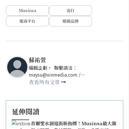
Musinsa
流行
電商平台
韓國品牌
蘇祐萱
編輯企劃。 聯繫請洽：
maysu@xinmedia.com /
may860527@gmail.com
查看所有文章
延伸閱讀
首爾聖水洞逛街新指標！Musinsa最大旗