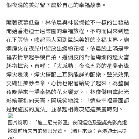
個夜晚的美好留下屬於自己的幸福故事。
隨著夜幕低垂，林依晨與林俊傑從不一樣的出發點
開始香港迪士尼樂園的幸福旅程，不約而同來到煙
花下等待，喚起兩人回到單純美好的幸福世界。絢
爛煙火在夜光中綻放出繽紛花樣，依晨臉上滿是幸
福表情拿起手機自拍，還俏皮的對著絢爛的煙火當
起指揮家，直呼：「太感動！夜晚五彩的星夢奇緣
煙火表演，煙火搭配上耳熟能詳的配樂，聲光效果
交織出美妙樂章，心情也跟著繽紛了起來，為整個
夜晚帶來一場幸福的花火饗宴。」林俊傑則拿起光
影繪筆指向天際，開玩笑地說：「這些幸福畫面都
是我施展的魔法」並拿起相機凍結這美麗時刻。
圖片說明：「迪士尼光影匯」夜間巡遊及聖誕光影亮燈
散發前所未有的耀眼光芒。（圖片來源：香港迪士尼提