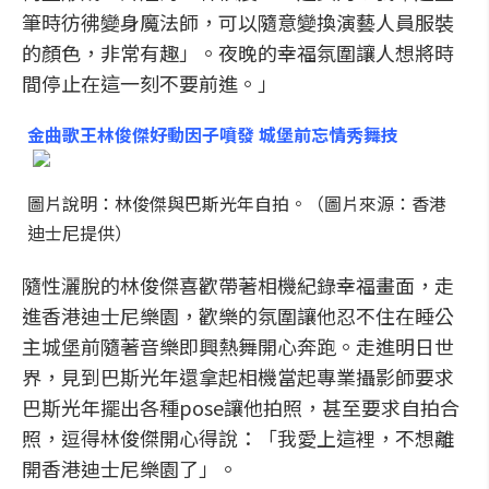
筆時彷彿變身魔法師，可以隨意變換演藝人員服裝
的顏色，非常有趣」。夜晚的幸福氛圍讓人想將時
間停止在這一刻不要前進。」
金曲歌王林俊傑好動因子噴發 城堡前忘情秀舞技
圖片說明：林俊傑與巴斯光年自拍。（圖片來源：香港
迪士尼提供）
隨性灑脫的林俊傑喜歡帶著相機紀錄幸福畫面，走
進香港迪士尼樂園，歡樂的氛圍讓他忍不住在睡公
主城堡前隨著音樂即興熱舞開心奔跑。走進明日世
界，見到巴斯光年還拿起相機當起專業攝影師要求
巴斯光年擺出各種pose讓他拍照，甚至要求自拍合
照，逗得林俊傑開心得說：「我愛上這裡，不想離
開香港迪士尼樂園了」。