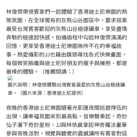
林俊傑帶領賓客們一起體驗了香港迪士尼樂園的熱
鬧氛圍，在全球獨有的灰熊山谷園區中，要求搭乘
最受台灣賓客歡迎的灰熊山谷極速礦車，享受盡情
奔馳的極速超快感。拍攝過程中勾起林俊傑滿滿的
回憶，更享受香港迪士尼樂園無所不在的幸福故
事。熱愛攝影的JJ也藉由鏡頭尋找各式快樂畫面，
每個微笑臉龐與迪士尼好朋友的握手與擁抱，都是
最棒的體驗。（推薦閱讀：）
圖片說明：林俊傑體驗台灣賓客最愛的灰熊山谷極速礦
車。（圖片來源：香港迪士尼提供）
夜晚的香港迪士尼樂園隨著光影匯夜間巡遊隊伍的
出現，讓幸福氛圍來到最高點。音樂聲奏起，奇妙
仙子灑下奇妙星粉，JJ與林依晨拿起神奇魔法畫筆
參與夜晚派對，視覺與聽覺的震撼讓所有賓客對這