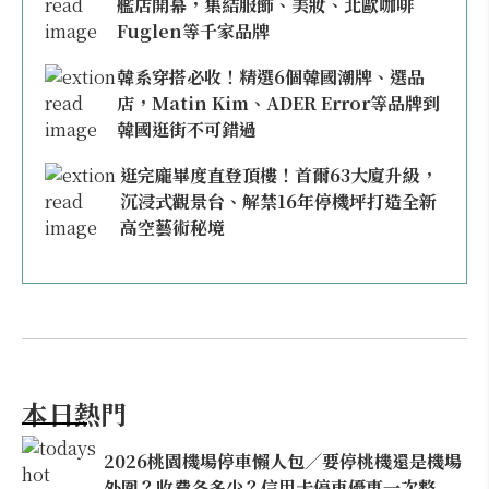
艦店開幕，集結服飾、美妝、北歐咖啡
Fuglen等千家品牌
韓系穿搭必收！精選6個韓國潮牌、選品
店，Matin Kim、ADER Error等品牌到
韓國逛街不可錯過
逛完龐畢度直登頂樓！首爾63大廈升級，
沉浸式觀景台、解禁16年停機坪打造全新
高空藝術秘境
本日熱門
2026桃園機場停車懶人包／要停桃機還是機場
外圍？收費各多少？信用卡停車優惠一次整