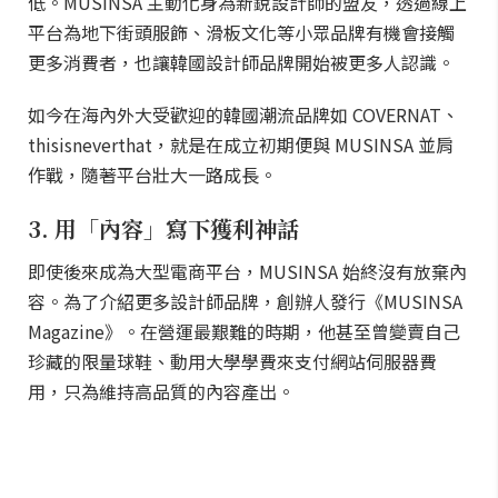
低。MUSINSA 主動化身為新銳設計師的盟友，透過線上
平台為地下街頭服飾、滑板文化等小眾品牌有機會接觸
更多消費者，也讓韓國設計師品牌開始被更多人認識。
如今在海內外大受歡迎的韓國潮流品牌如 COVERNAT、
thisisneverthat，就是在成立初期便與 MUSINSA 並肩
作戰，隨著平台壯大一路成長。
3. 用「內容」寫下獲利神話
即使後來成為大型電商平台，MUSINSA 始終沒有放棄內
容。為了介紹更多設計師品牌，創辦人發行《MUSINSA
Magazine》。在營運最艱難的時期，他甚至曾變賣自己
珍藏的限量球鞋、動用大學學費來支付網站伺服器費
用，只為維持高品質的內容產出。