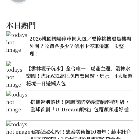
本日熱門
2026桃園機場停車懶人包／要停桃機還是機場
外圍？收費各多少？信用卡停車優惠一次整
理！
【雲林親子玩水】全台唯一「虎爺主題」叢林水
樂園！虎尾632高地免門票回歸，玩水＋4大順遊
秘境一日遊懶人包
搭機告別落枕！阿聯酋航空經濟艙座椅升級，
全球首創「U-Dream頭枕」包覆頭頸超好睡
建築迷必朝聖！忠泰美術館10週年：藤本壯介