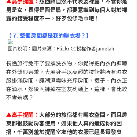
▲
高手提醒：
想回歸自然不代表要裸露，不管你是
男是女，長得是圓是扁，都要意識到每個人對於裸
露的接受程度不一，好歹包條毛巾吧！
【
７. 整個房間都是我的曬衣場？
】
圖片說明：圖片來源：Flickr CC授權作者jamelah
長途旅行免不了要換洗衣物，你覺得把內衣內褲晾
在外頭很害羞，大展身手以高超的技術將所有濕衣
服掛滿房間，讓潮濕霉味充斥房間，襪子、內衣正
在滴水，然後內褲掉在室友枕頭上，這樣，會比較
不害羞嗎？
▲
高手提醒：
大部分的旅宿都有曬衣空間，而且房
東都很鼓勵房客使用，如果他人真的造成你的困
擾，千萬別羞於提醒室友他的衣服已經長霉發臭