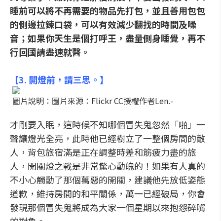
睡前可以將不再需要的物品先打包，並且善用包包
的側邊拉鍊口袋，可以有效減少翻找的時間
及噪
音；如果你天生是個打呼王，盡量側身睡覺，再不
行回國請盡速就醫。
【
3. 開燈前，請三思。
】
圖片說明：圖片來源：Flickr CC授權作者Len.-
才剛要入眠，這時候不知哪個冒失鬼忽然「啪」一
聲讓燈光全亮，此時他已經樹立了一整個房間的敵
人，背包旅宿滿是正在調整時差和筋疲力盡的旅
人，開關燈之戰是非常驚心動魄的！如果有人真的
不小心觸動了那個萬惡的開關，建議他先放低姿態
道歉，維持房間的和平關係，萬一已經破局，你會
發現那個冒失鬼將成為大家一個星期以來抱怨碎嘴