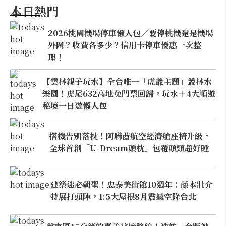
本日熱門
2026桃園機場停車懶人包／要停桃機還是機場
外圍？收費各多少？信用卡停車優惠一次整
理！
【雲林親子玩水】全台唯一「虎爺主題」叢林水
樂園！虎尾632高地免門票回歸，玩水＋4大順遊
秘境一日遊懶人包
搭機告別落枕！阿聯酋航空經濟艙座椅升級，
全球首創「U-Dream頭枕」包覆頭頸超好睡
建築迷必朝聖！忠泰美術館10週年：藤本壯介
特展打頭陣，1:5大屋根8月震撼空降台北