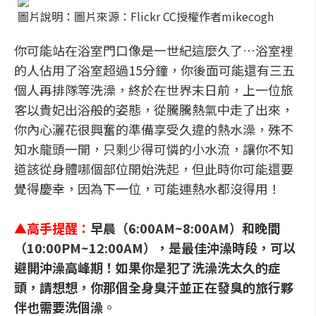
圖片說明：圖片來源：Flickr CC授權作者mikecogh
你可能站在浴室門口像是一世紀這麼久了…浴室裡
的人佔用了浴室超過15分鐘，你後面可能還有三五
個人再排隊等洗澡，終於在世界末日前，上一位旅
客以貴妃出浴般的姿態，從騰騰熱氣中走了出來，
你內心灑花很興奮的準備享受久違的熱水澡，殊不
知水龍頭一開，只剩少得可憐的小水流，讓你不知
道該從身體哪個部位開始洗起，但此時你可能還要
覺得慶幸，因為下一位，可能連熱水都沒得用！
▲
高手提醒：
早晨（6:00AM~8:00AM）和晚間
（10:00PM~12:00AM），是最佳沖澡時段，可以
避開沖澡高峰期！如果你是犯了洗澡洗太久的症
頭，請想想，你那個全身臭汗並正在發臭的旅行夥
伴也需要洗個澡
。