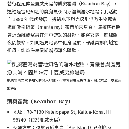
若行程延伸至夏威夷島的凱奧霍灣（Keauhou Bay），
這裡是當地知名的魔鬼魚夜間浮潛與潛水地點；此活動
自 1980 年代起發展，透過水下燈光吸引浮游生物聚集，
進而吸引蝠鱝（manta ray）夜間前來覓食，讓遊客有機
會近距離觀察其在海中游動的身影。旅客安排一趟蝠鱝
夜間觀察，如同遇見電影中化身蝠鱝、守護莫娜的塔拉
祖母，能為海島假期增添難忘體驗。
凱奧霍灣為當地知名的潛水地點，有機會與魔鬼魚共游。圖片來源｜夏威夷
旅遊局
凱奧霍灣（Keauhou Bay）
地址：78-7130 Kaleiopapa St, Kailua-Kona, HI
96740（位於夏威夷島）
交通方式：位於夏威夷島（Big Island）西側的科