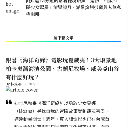
離市區15分鐘的嘉義祕境路線！造訪「台版神
隱少女湯屋」清豐濤月、湖景窯烤披薩與人氣私
宅咖啡
接下篇文章
跟著《海洋奇緣》電影玩夏威夷！3大取景地
柏卡夷灣海濱公園、古蘭尼牧場、威美亞山谷
有什麼好玩？
By
林芳如
2026/07/09
迪士尼動畫《海洋奇緣》以勇敢少女莫娜
（Moana）尋找自我的冒險故事受到觀眾喜愛，
適逢動畫問世十週年，真人版電影也已在台灣首
映。電影故事與玻里尼西亞文化緊密相連，而夏