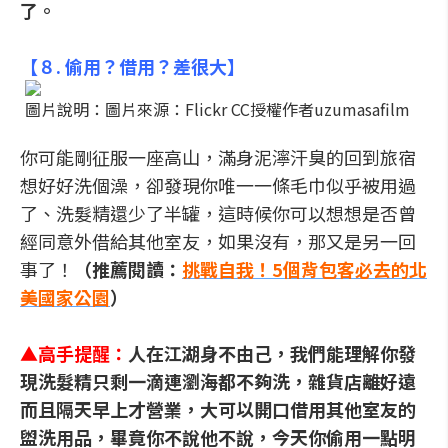
了。
【
８. 偷用？借用？差很大】
圖片說明：圖片來源：Flickr CC授權作者uzumasafilm
你可能剛征服一座高山，滿身泥濘汗臭的回到旅宿
想好好洗個澡，卻發現你唯一一條毛巾似乎被用過
了、洗髮精還少了半罐，這時候你可以想想是否曾
經同意外借給其他室友，如果沒有，那又是另一回
事了！
（推薦閱讀：
挑戰自我！5個背包客必去的北
美國家公園
）
▲
高手提醒：
人在江湖身不由己，我們能理解你發
現洗髮精只剩一滴連瀏海都不夠洗，雜貨店離好遠
而且隔天早上才營業，大可以開口借用其他室友的
盥洗用品，畢竟你不說他不說，今天你偷用
一點明