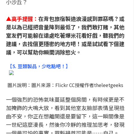
小沙丘？
▲
高手提醒
：
在背包旅宿製造浪漫感到罪惡嗎？或
是以為已經把音量降到最低了，我們敢打賭，其他
室友們可能躲在遠處吃著爆米花看好戲，聽我們的
建議，去找個更隱密的地方吧！或是試試
看下個建
議，可以幫助你瞬間消除慾火。
【
5. 豆類製品，少吃點吧！
】
圖片說明：圖片來源：Flickr CC授權作者theleetgeeks
一個強烈的恐怖氣味蔓延整個房間，有時候更是不
加掩飾的大鳴大放，看到其他室友臉部表情呈現扭
曲不安，你正在想離開還是要留下，這一瞬間像是
一世紀這麼漫長，然後你冷靜的推理加思考，發現
一個最可怕的事實，罪魁禍首可能是……自己。