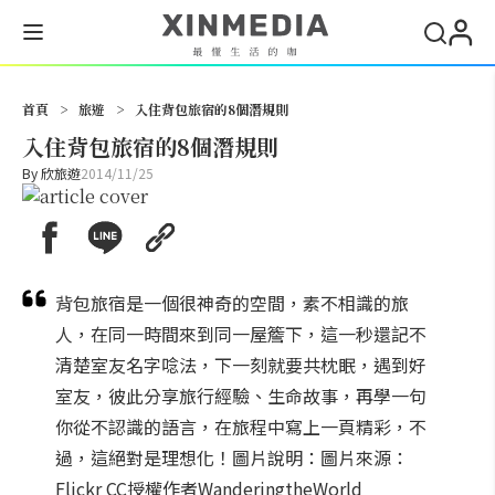
搜尋
首頁
>
旅遊
>
入住背包旅宿的8個潛規則
入住背包旅宿的8個潛規則
By
欣旅遊
2014/11/25
背包旅宿是一個很神奇的空間，素不相識的旅
人，在同一時間來到同一屋簷下，這一秒還記不
清楚室友名字唸法，下一刻就要共枕眠，遇到好
室友，彼此分享旅行經驗、生命故事，再學一句
你從不認識的語言，在旅程中寫上一頁精彩，不
過，這絕對是理想化！圖片說明：圖片來源：
Flickr CC授權作者WanderingtheWorld