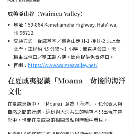
威美亞山谷（Waimea Valley）
地址：59-864 Kamehameha Highway, Haleʻiwa,
HI 96712
交通方式：從威基基／檀香山走 H-1 接 H-2 北上至
北岸，車程約 45 分鐘～1 小時；無直達公車，需
轉乘或包車／租車較方便。園內提供免費停車。
官網：
https://www.waimeavalley.net/
在夏威夷認識「Moana」背後的海洋
文化
在夏威夷語中，「Moana」意為「海洋」，也代表人與
自然之間的連結。這份與大海共生的精神不只出現在電
影中，也能在夏威夷的相關景點與體驗中看見。
推薦親子旅客前往歐胡島的奧拉尼迪士尼度假飯店