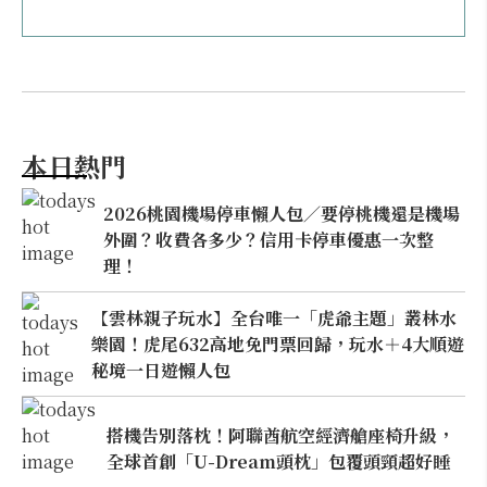
本日熱門
2026桃園機場停車懶人包／要停桃機還是機場
外圍？收費各多少？信用卡停車優惠一次整
理！
【雲林親子玩水】全台唯一「虎爺主題」叢林水
樂園！虎尾632高地免門票回歸，玩水＋4大順遊
秘境一日遊懶人包
搭機告別落枕！阿聯酋航空經濟艙座椅升級，
全球首創「U-Dream頭枕」包覆頭頸超好睡