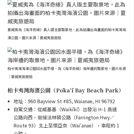
夏威夷為《海洋奇緣》真人版主要取景地，此為拍攝出海畫面的柏卡夷灣海
濱公園。圖片來源｜夏威夷旅遊局
柏卡夷灣海濱公園因水面平穩，為《海洋奇緣》海岸邊的取景地。圖片來源
｜夏威夷旅遊局
柏卡夷灣海濱公園（Pōkaʻī Bay Beach Park）
地址：960 Bayview St #85, Waianae, HI 96792
自駕交通：從威基基（Waikīkī）出發沿 H-1 高速
公路向西，銜接法林頓公路（Farrington Hwy／
Route 93）北上至懷亞奈（Waiʻanae），車程約 1
小時。