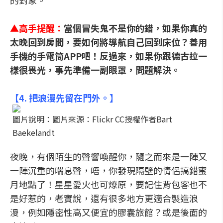
的對象。
▲
高手提醒：
當個冒失鬼不是你的錯，如果你真的
太晚回到房間，要如何將導航自己回到床位？善用
手機的手電筒APP吧！反過來，如果你跟德古拉一
樣很畏光，事先準備一副眼罩，問題解決。
【
4. 把浪漫先留在門外。
】
圖片說明：圖片來源：Flickr CC授權作者Bart
Baekelandt
夜晚，有個陌生的聲響喚醒你，隨之而來是一陣又
一陣沉重的喘息聲，唔，你發現隔壁的情侶搞錯蜜
月地點了！星星愛火也可燎原，要記住背包客也不
是好惹的，老實說，還有很多地方更適合製造浪
漫，例如隱密性高又便宜的膠囊旅館？或是後面的