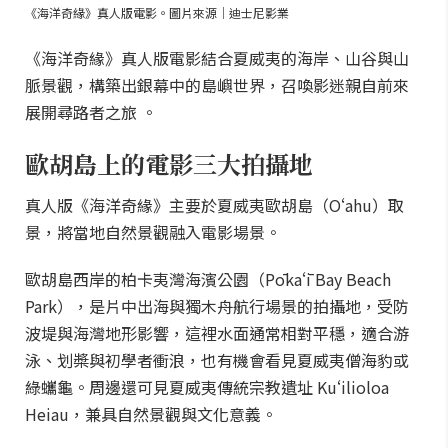
《海洋奇緣》真人版電影。圖片來源｜迪士尼影業
《海洋奇緣》真人版電影結合夏威夷的海岸、山谷與山
脈景觀，構築出銀幕中的島嶼世界，召喚影迷親自前來
展開尋路者之旅 。
歐胡島上的電影三大拍攝地
真人版《海洋奇緣》主要於夏威夷歐胡島（Oʻahu）取
景，將當地自然景觀融入電影場景。
歐胡島西岸的柏卡夷灣海濱公園（Pōkaʻī Bay Beach
Park），是片中出海與獨木舟航行場景的拍攝地，受防
波堤與海灣地形影響，這裡水面通常相對平穩，適合游
泳、划槳與初學者衝浪，也有機會看見夏威夷僧海豹或
綠蠵龜。周邊還可見夏威夷傳統宗教遺址 Kuʻilioloa
Heiau，兼具自然景觀與文化意義。