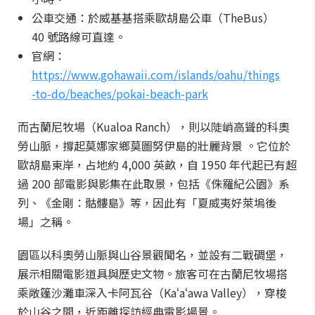
公車交通：於威基基搭乘歐胡島公車（TheBus）
40 號路線可直達。
官網：
https://www.gohawaii.com/islands/oahu/things
-to-do/beaches/pokai-beach-park
而古蘭尼牧場（Kualoa Ranch），則以陡峭高聳的科奧
勞山脈，撐起莫娜家鄉莫圖努伊島的壯麗背景 。它位於
歐胡島東岸，占地約 4,000 英畝，自 1950 年代起已有超
過 200 部電影與影集在此取景，包括《侏羅紀公園》系
列、《金剛：骷髏島》等，因此有「夏威夷好萊塢後
場」之稱。
園區以科奧勞山脈與山谷景觀聞名，並設有二戰碉堡，
展示相關電影道具與歷史文物。旅客可在古蘭尼牧場搭
乘敞篷沙灘車深入卡阿瓦谷（Kaʻaʻawa Valley），穿梭
於山谷之間，近距離探訪經典電影場景。