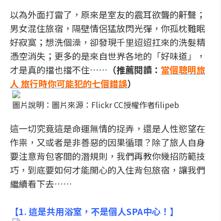
以為外面打雷了，原來是室友的震耳欲聾的鼾聲；
男女混住旅宿，隔壁情侶猛放閃光彈，你孤枕難眠
好寂寞；想洗個澡，卻發現千里迢迢扛來的洗髮精
憑空消失；更多的是來自世界各地的「好味道」，
才是真的擋也擋不住……
（推薦閱讀：
當個聰明旅
人 旅行時你可能犯的七個錯誤
）
圖片說明：圖片來源：Flickr CC授權作者filipeb
這一切究竟這是命運無情的捉弄，還是人性慾望在
作祟，又或者是非善惡的因果循環？除了旅人自身
要注意背包客間的
潛
規則，我們再教你幾招防範技
巧，到底要如何才能開心的入住背包旅宿，讓我們
繼續看下去……
【1. 這是共用浴室，不是個人SPA中心！
】