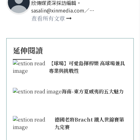
欣傳媒資深採訪編輯。
sasalin@xinmedia.com／
happy21917@gmail.com
查看所有文章
延伸閱讀
【球場】可愛島揮桿樂 高球場兼具
專業與挑戰性
海南-東方夏威夷的五大魅力
德國老將Bracht 鐵人世錦賽第
九完賽