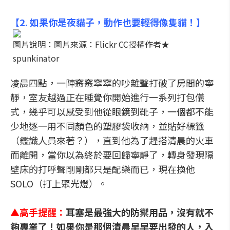
【
2. 如果你是夜貓子，動作也要輕得像隻貓！
】
圖片說明：圖片來源：Flickr CC授權作者★
spunkinator
凌晨四點，一陣窸窸窣窣的吵雜聲打破了房間的寧
靜，室友越過正在睡覺你開始進行一系列打包儀
式，幾乎可以感受到他從眼鏡到靴子，一個都不能
少地逐一用不同顏色的塑膠袋收納，並貼好標籤
（鑑識人員來著？），直到他為了趕搭清晨的火車
而離開，當你以為終於要回歸寧靜了，轉身發現隔
壁床的打呼聲剛剛都只是配樂而已，現在換他
SOLO（打上聚光燈）。
▲
高手提醒：
耳塞是最強大的防禦用品，沒有就不
夠專業了！如果你是那個清晨早早要出發的人，入