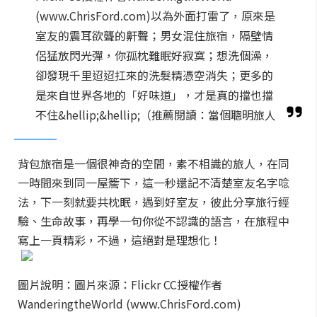
(www.ChrisFord.com)以為外面打雷了，原來是
室友的震耳欲聾的鼾聲；男女混住旅宿，隔壁情
侶猛放閃光彈，你孤枕難眠好寂寞；想洗個澡，
卻發現千里迢迢扛來的洗髮精憑空消失；更多的
是來自世界各地的「好味道」，才是真的擋也擋
不住&hellip;&hellip;（推薦閱讀：當個聰明旅人
背包旅宿是一個很神奇的空間，素不相識的旅人，在同
一時間來到同一屋簷下，這一秒還記不清楚室友名字唸
法，下一刻就要共枕眠，遇到好室友，彼此分享旅行經
驗、生命故事，再學一句你從不認識的語言，在旅程中
寫上一頁精彩，不過，這絕對是理想化！
圖片說明：圖片來源：Flickr CC授權作者
WanderingtheWorld (www.ChrisFord.com)