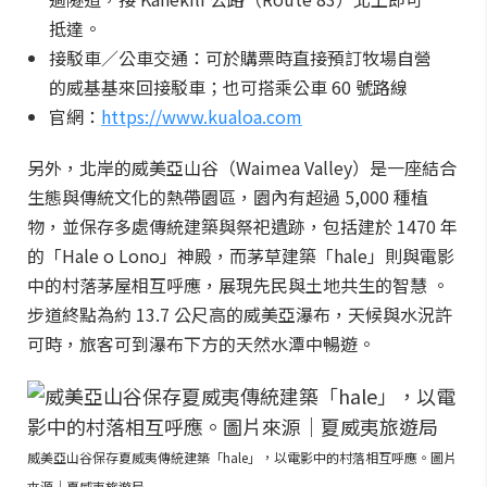
抵達。
接駁車／公車交通：可於購票時直接預訂牧場自營
的威基基來回接駁車；也可搭乘公車 60 號路線
官網：
https://www.kualoa.com
另外，北岸的威美亞山谷（Waimea Valley）是一座結合
生態與傳統文化的熱帶園區，園內有超過 5,000 種植
物，並保存多處傳統建築與祭祀遺跡，包括建於 1470 年
的「Hale o Lono」神殿，而茅草建築「hale」則與電影
中的村落茅屋相互呼應，展現先民與土地共生的智慧 。
步道終點為約 13.7 公尺高的威美亞瀑布，天候與水況許
可時，旅客可到瀑布下方的天然水潭中暢遊。
威美亞山谷保存夏威夷傳統建築「hale」，以電影中的村落相互呼應。圖片
來源｜夏威夷旅遊局