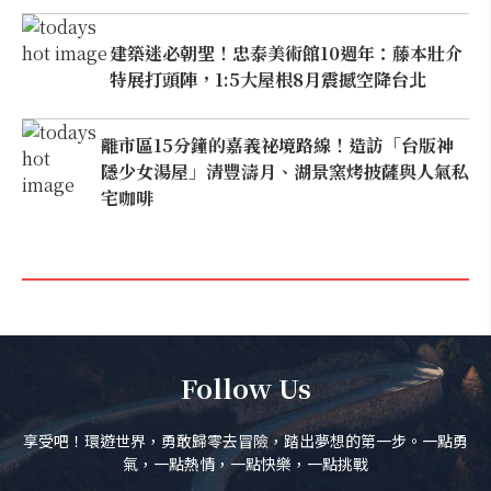
建築迷必朝聖！忠泰美術館10週年：藤本壯介
特展打頭陣，1:5大屋根8月震撼空降台北
離市區15分鐘的嘉義祕境路線！造訪「台版神
隱少女湯屋」清豐濤月、湖景窯烤披薩與人氣私
宅咖啡
Follow Us
享受吧！環遊世界，勇敢歸零去冒險，踏出夢想的第一步。一點勇
氣，一點熱情，一點快樂，一點挑戰