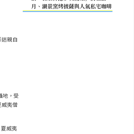
月、湖景窯烤披薩與人氣私宅咖啡
影迷親自
拍攝地，受
夏威夷僧