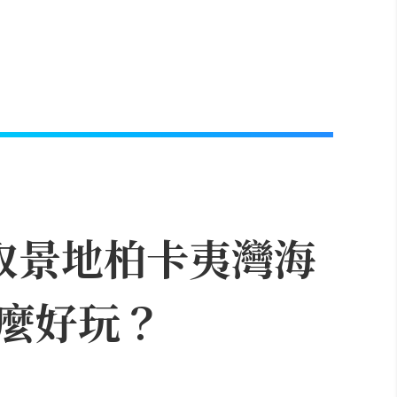
取景地柏卡夷灣海
麼好玩？