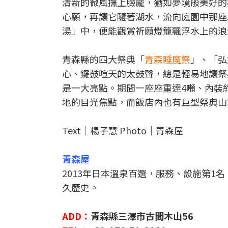
清新的微風撫上臉龐，猶如夢境般美好的
心願，再讓它隨著湖水，流向庭園中那座
湯」中，便能觀賞祈願燈籠飄浮水上的浪
青森縣的四大祭典「
青森睡魔祭
」、「弘
心、鑼鼓喧天的太鼓聲，總是輕易地讓祭
是一大亮點。期間一座座重達4噸、內裝
地的目光焦點，而飯店內也有巨型祭典山
Text│楊子慧 Photo│青森屋
青森屋
2013年日本溫泉百選，服務、設施第1名
久歷史。
ADD：
青森縣三澤市古間木山56