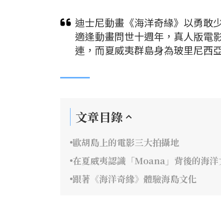
迪士尼動畫《海洋奇緣》以勇敢少
適逢動畫問世十週年，真人版電
連，而夏威夷群島身為玻里尼西
文章目錄
歐胡島上的電影三大拍攝地
在夏威夷認識「Moana」背後的海洋
跟著《海洋奇緣》體驗海島文化