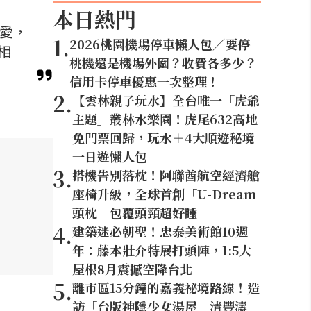
本日熱門
喜愛，
1
.
2026桃園機場停車懶人包／要停
相
桃機還是機場外圍？收費各多少？
信用卡停車優惠一次整理！
2
.
【雲林親子玩水】全台唯一「虎爺
主題」叢林水樂園！虎尾632高地
免門票回歸，玩水＋4大順遊秘境
一日遊懶人包
3
.
搭機告別落枕！阿聯酋航空經濟艙
座椅升級，全球首創「U-Dream
頭枕」包覆頭頸超好睡
4
.
建築迷必朝聖！忠泰美術館10週
年：藤本壯介特展打頭陣，1:5大
屋根8月震撼空降台北
5
.
離市區15分鐘的嘉義祕境路線！造
訪「台版神隱少女湯屋」清豐濤