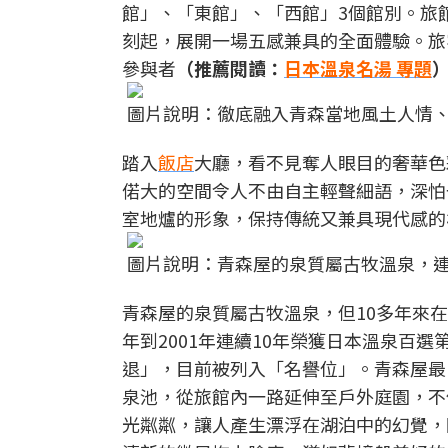
館」、「東館」、「西館」3個館別。旅
刻起，展開一場五感兼具的全面體驗。旅
參與者
（推薦閱讀：
日本溫泉名湯 專題
圖片說明：徹底融入青森當地風土人情
踏入
飯店
大廳，看不見奪人眼目的奢華色
偌大的空間令人不由自主輕聲細語，深怕
室地爐的形象，保持傳統又兼具現代感的
圖片說明：青森屋的泉質屬古牧溫泉，連
青森屋的泉質屬古牧溫泉，但10多年來在
年到2001年連續10年榮獲日本溫泉百
退」，目前被列入「名譽位」。青森屋最
泉池，從旅館內一路延伸至戶外庭園，不
光粼粼，讓人產生漂浮在湖泊中的幻覺，