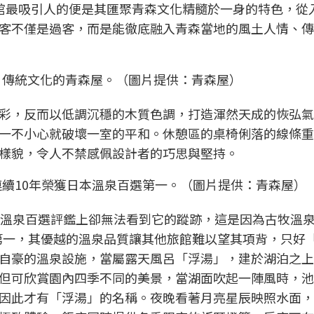
館最吸引人的便是其匯聚青森文化精髓於一身的特色，從
客不僅是過客，而是能徹底融入青森當地的風土人情、傳
）
、傳統文化的青森屋。（圖片提供：青森屋）
彩，反而以低調沉穩的木質色調，打造渾然天成的恢弘氣
一不小心就破壞一室的平和。休憩區的桌椅俐落的線條重
樣貌，令人不禁感佩設計者的巧思與堅持。
續10年榮獲日本溫泉百選第一。（圖片提供：青森屋）
溫泉百選評鑑上卻無法看到它的蹤跡，這是因為古牧溫泉自
選第一，其優越的溫泉品質讓其他旅館難以望其項背，只好
自豪的溫泉設施，當屬露天風呂「浮湯」，建於湖泊之上
但可欣賞園內四季不同的美景，當湖面吹起一陣風時，池
因此才有「浮湯」的名稱。夜晚看著月亮星辰映照水面，