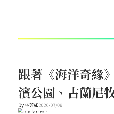
跟著《海洋奇緣
濱公園、古蘭尼
By
林芳如
2026/07/09