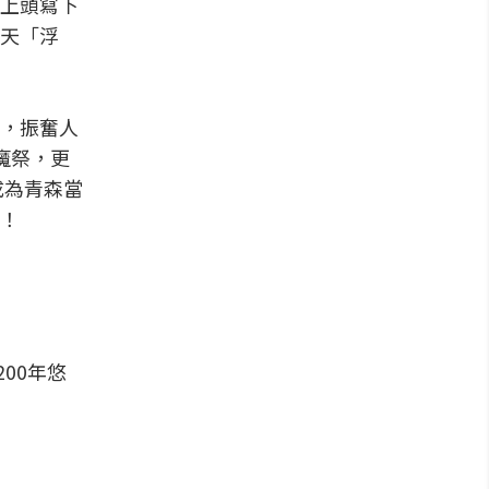
上頭寫下
天「浮
，振奮人
魔祭，更
成為青森當
！
00年悠