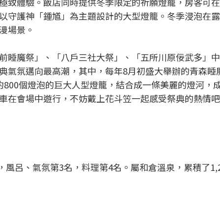
極致體驗。飯店同時提供冬季限定的祈願燈籠，房客可在
以守護神「鍾馗」為主題設計的大型燈籠。冬季浸泡在露
漫場景。
前睡魔祭」、「八戶三社大祭」、「五所川原佞武多」中
典氣氛邁向最高潮，其中，每年8月初盛大舉辦的青森睡
約800個燈泡的巨大人型燈籠，結合成一條美麗的燈河，
車在會場中遊行，不妨戴上花斗笠一起感受祭典的熱情吧
，風呂、氣氛第3名，料理第4名。屬和倉溫泉，累積了1,2