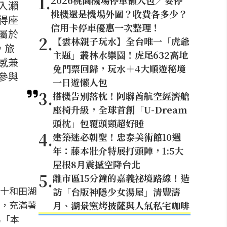
1
.
2026桃園機場停車懶人包／要停
入瀨
桃機還是機場外圍？收費各多少？
得座
信用卡停車優惠一次整理！
屬於
2
.
【雲林親子玩水】全台唯一「虎爺
。旅
主題」叢林水樂園！虎尾632高地
感兼
免門票回歸，玩水＋4大順遊秘境
參與
一日遊懶人包
3
.
搭機告別落枕！阿聯酋航空經濟艙
座椅升級，全球首創「U-Dream
頭枕」包覆頭頸超好睡
4
.
建築迷必朝聖！忠泰美術館10週
年：藤本壯介特展打頭陣，1:5大
屋根8月震撼空降台北
5
.
離市區15分鐘的嘉義祕境路線！造
十和田湖
訪「台版神隱少女湯屋」清豐濤
，充滿著
月、湖景窯烤披薩與人氣私宅咖啡
為「本