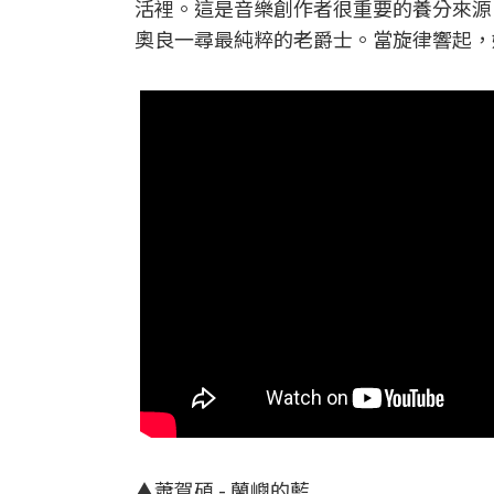
活裡。這是音樂創作者很重要的養分來源
奧良一尋最純粹的老爵士。當旋律響起，
▲蕭賀碩 - 蘭嶼的藍