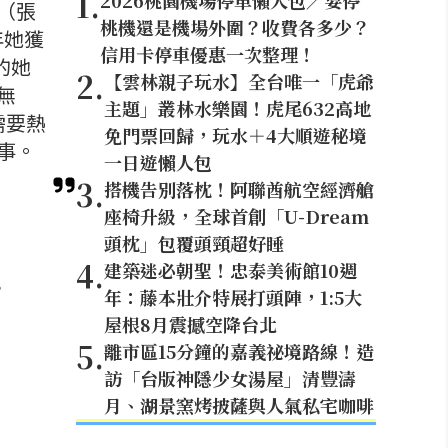
1
.
2026桃園機場停車懶人包／要停
（張
桃機還是機場外圍？收費各多少？
年她獲
信用卡停車優惠一次整理！
的她
2
.
【雲林親子玩水】全台唯一「虎爺
無
主題」叢林水樂園！虎尾632高地
需要熱
免門票回歸，玩水＋4大順遊秘境
事。
一日遊懶人包
3
.
搭機告別落枕！阿聯酋航空經濟艙
座椅升級，全球首創「U-Dream
頭枕」包覆頭頸超好睡
4
.
建築迷必朝聖！忠泰美術館10週
？
年：藤本壯介特展打頭陣，1:5大
屋根8月震撼空降台北
5
.
離市區15分鐘的嘉義祕境路線！造
訪「台版神隱少女湯屋」清豐濤
月、湖景窯烤披薩與人氣私宅咖啡