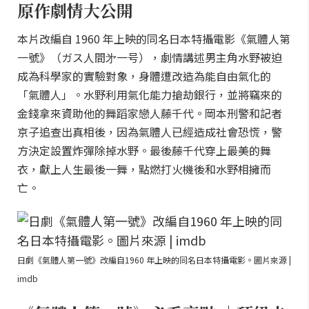
原作劇情大公開
本片改編自 1960 年上映的同名日本特攝電影《氣體人第
一號》（ガス人間㐧一号），劇情講述男主角水野被迫
成為科學家的實驗對象，身體遭改造為能自由氣化的
「氣體人」。水野利用氣化能力搶劫銀行，並將竊來的
金錢拿來資助他的舞蹈家戀人藤千代。岡本刑警和記者
京子追查出真相後，因為氣體人已經造成社會恐慌，警
方決定設置炸彈除掉水野。最後藤千代穿上最美的舞
衣，獻上人生最後一舞，點燃打火機後和水野相擁而
亡。
日劇《氣體人第一號》改編自1960 年上映的同名日本特攝電影。圖片來源 |
imdb