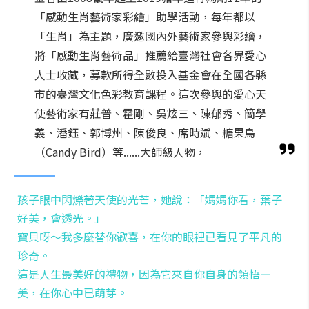
「感動生肖藝術家彩繪」助學活動，每年都以
「生肖」為主題，廣邀國內外藝術家參與彩繪，
將「感動生肖藝術品」推薦給臺灣社會各界愛心
人士收藏，募款所得全數投入基金會在全國各縣
市的臺灣文化色彩教育課程。這次參與的愛心天
使藝術家有莊普、霍剛、吳炫三、陳郁秀、簡學
義、潘鈺、郭博州、陳俊良、席時斌、糖果鳥
（Candy Bird）等......大師級人物，
孩子眼中閃爍著天使的光芒，她說：「媽媽你看，葉子
好美，會透光。」
寶貝呀～我多麼替你歡喜，在你的眼裡已看見了平凡的
珍奇。
這是人生最美好的禮物，因為它來自你自身的領悟—
美，在你心中已萌芽。