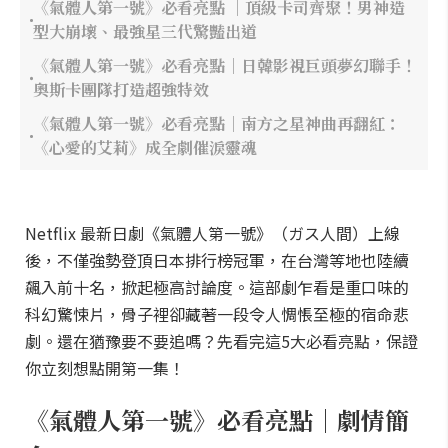
《氣體人第一號》必看亮點 ｜頂級卡司齊聚！男神造
型大崩壞、最強星三代驚豔出道
《氣體人第一號》必看亮點｜日韓影視巨頭夢幻聯手！
奧斯卡團隊打造超強特效
《氣體人第一號》必看亮點｜南方之星神曲再翻紅：
《心愛的艾莉》成全劇催淚靈魂
Netflix 最新日劇《氣體人第一號》（ガス人間）上線
後，不僅強勢登頂日本排行榜冠軍，在台灣等地也陸續
飆入前十名，掀起極高討論度。這部劇乍看是重口味的
科幻驚悚片，骨子裡卻藏著一段令人惆悵至極的宿命悲
劇。還在猶豫要不要追嗎？先看完這5大必看亮點，保證
你立刻想點開第一集！
《氣體人第一號》必看亮點｜劇情簡