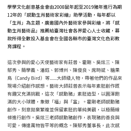
學學文化創意基金會由2008鼠年起至2019豬年進行為期
12年的「感動生肖藝術家彩繪」助學活動，每年都以
「生肖」為主題，廣邀國內外藝術家參與彩繪，將「感
動生肖藝術品」推薦給臺灣社會各界愛心人士收藏，募
款所得全數投入基金會在全國各縣市的臺灣文化色彩教
育課程。
這次參與的愛心天使藝術家有莊普、霍剛、吳炫三、陳
郁秀、簡學義、潘鈺、郭博州、陳俊良、席時斌、糖果
鳥（Candy Bird）等......大師級人物，帶著他們的作品來
現場介紹創作感想。藝術大師莊普表示每年素胚創作既
有趣又充滿挑戰，這次「感動豬」素胚造型，以圓渾飽
滿的大小球體，象徵「福」與「富」。霍剛老師感動豬
創作，刻意拋棄繁複並保留素胚的單純美觀，以極簡線
條進行創作。吳炫三老師感動豬創作，表現豬的善良與
可愛，傳達萬物皆平等的概念。陳郁秀董事長，此次感