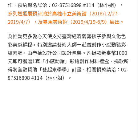
作，預約報名詳洽：02-87516898 #114（林小姐）。
系列巡迴展預計將於高雄市立美術館（2018/12/27-
2019/4/7），及臺東美術館（2019/4/19-6/9）展出。
為推動更多愛心天使支持臺灣經濟弱勢孩子參與文化色
彩美感課程，特別邀請藝術大師－莊普創作小感動豬彩
繪素胚，由
叁
拾設計公司設計包裝。凡捐款新臺幣1000
元即可獲贈1套「小感動豬」彩繪創作材料禮盒，捐款所
得將全數資助「藝起來學學」計畫。相關捐款請洽：02-
87516898 #114（林小姐）。