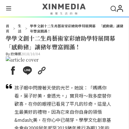
搜尋
首
生
學學文創十二生肖藝術家彩繪助學特展開幕 「感動豬」讓豬
>
>
頁
活
年豐富圓滿！
學學文創十二生肖藝術家彩繪助學特展開幕
「感動豬」讓豬年豐富圓滿！
By
欣傳媒
2018/10/04
孩子眼中閃爍著天使的光芒，她說：「媽媽你
看，葉子好美，會透光。」寶貝呀～我多麼替你
歡喜，在你的眼裡已看見了平凡的珍奇。這是人
生最美好的禮物，因為它來自你自身的領悟
&mdash;美，在你心中已萌芽。學學文化創意基
金會由2008鼠年起至2019豬年進行為期12年的