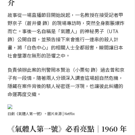
介
故事從一場直播節目開始說起，一名教授在接受記者甲
野京子（蒼井優 飾）的現場專訪時，突然全身膨脹爆炸
而亡。事後一名自稱是「氣體人」的神秘男子（UTA
飾）公開自首，並預告接下來會進行一連串的殺人計
畫，將「白色中心」的相關人士全都殺害，瞬間讓日本
社會壟罩在無形的恐懼之中。
負責偵辦此案的刑警岡本賢治（小栗旬 飾）過去曾和京
子有一段情，隨著兩人分頭深入調查這場超自然危機，
隱藏在案件背後的駭人祕密逐一浮現，也讓彼此糾纏的
命運再度交織。
日劇《氣體人第一號》。圖片來源 | Netflix
《氣體人第一號》必看亮點｜1960 年