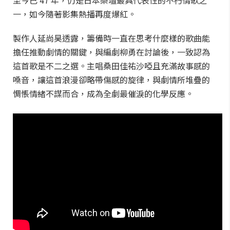
至今已 47 年，仍是日本樂壇最具代表性的不朽情歌之
一，如今隨著影集熱播再度爆紅。
製作人延尚昊透露，籌備時一直在思考什麼樣的歌曲能
擔任推動劇情的關鍵，與編劇柳勇在討論後，一致認為
這首歌是不二之選。主唱桑田佳祐沙啞且充滿故事感的
嗓音，讓這首浪漫卻略帶傷感的旋律，與劇情所堆疊的
惆悵情緒不謀而合，成為全劇最催淚的化學反應。