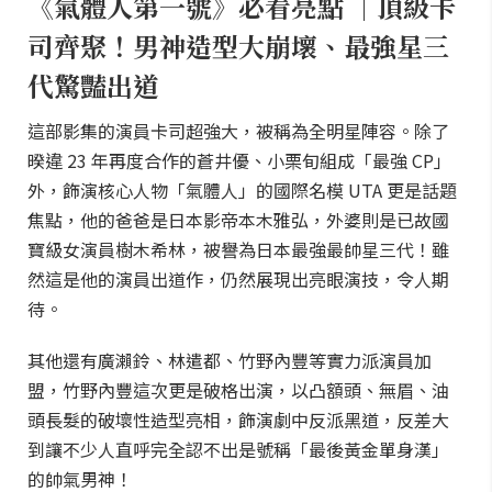
《氣體人第一號》必看亮點 ｜頂級卡
司齊聚！男神造型大崩壞、最強星三
代驚豔出道
這部影集的演員卡司超強大，被稱為全明星陣容。除了
暌違 23 年再度合作的蒼井優、小栗旬組成「最強 CP」
外，飾演核心人物「氣體人」的國際名模 UTA 更是話題
焦點，他的爸爸是日本影帝本木雅弘，外婆則是已故國
寶級女演員樹木希林，被譽為日本最強最帥星三代！雖
然這是他的演員出道作，仍然展現出亮眼演技，令人期
待。
其他還有廣瀨鈴、林遣都、竹野內豐等實力派演員加
盟，竹野內豐這次更是破格出演，以凸額頭、無眉、油
頭長髮的破壞性造型亮相，飾演劇中反派黑道，反差大
到讓不少人直呼完全認不出是號稱「最後黃金單身漢」
的帥氣男神！