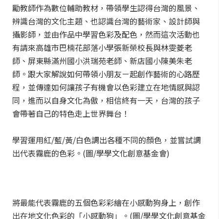
勵教師作為數位輔助教材，帶領學生認得台灣的風景、
辨識台灣的文化主題、也認識台灣的藝術家、設計師與
攝影師，並由作品中學習色彩及配色，然而這次活動也
有請來高雄市巴楠花部落小學張新榮校長與林雯菱老
師、屏東縣滿州國小洪瑞苑老師、新店國小陳美朱老
師。跟大家解說如何帶領小朋友ㄧ起創作藝術的心路歷
程，並傳達如何讓孩子有機會以色彩建立在地情感與認
同，進而以自身文化為傲，相信終有一天，台灣的孩子
會帶著自己的特色走上世界舞台！
學習運用紅/藍/黃/白色調出各種不同的顏色，並嘗試調
出代表霧鹿的色彩。(圖/學學文化創意基金會)
將最能代表霧鹿的五個色彩彩繪在小感動狗身上，創作
出在地文化色彩的「小感動狗」。(圖/學學文化創意基金