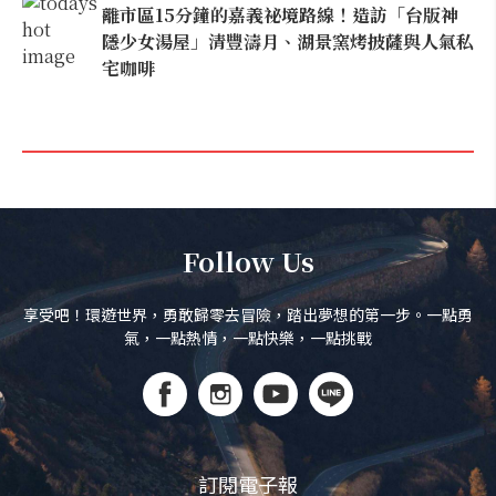
離市區15分鐘的嘉義祕境路線！造訪「台版神
隱少女湯屋」清豐濤月、湖景窯烤披薩與人氣私
宅咖啡
Follow Us
享受吧！環遊世界，勇敢歸零去冒險，踏出夢想的第一步。一點勇
氣，一點熱情，一點快樂，一點挑戰
訂閱電子報