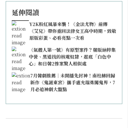
延伸閱讀
Y2K粉紅風暴來襲！《金法尤物》前傳
《艾兒》帶你重回法律女王高中時期，致敬
原版彩蛋、必看亮點一次看
《氣體人第一號》有原型案件？韓版納粹集
中營、黑道找的核電奴隸，起底「白色中
心」和日韓2慘案驚人相似處
7月韓劇推薦｜未開播先封神！南柱赫回歸
新作《鬼謎東宮》攜手盧允瑞勇闖鬼界，7
月必追神劇大盤點