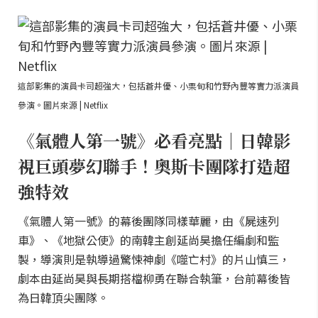
這部影集的演員卡司超強大，包括蒼井優、小栗旬和竹野內豐等實力派演員
參演。圖片來源 | Netflix
《氣體人第一號》必看亮點｜日韓影
視巨頭夢幻聯手！奧斯卡團隊打造超
強特效
《氣體人第一號》的幕後團隊同樣華麗，由《屍速列
車》、《地獄公使》的南韓主創延尚昊擔任編劇和監
製，導演則是執導過驚悚神劇《噬亡村》的片山慎三，
劇本由延尚昊與長期搭檔柳勇在聯合執筆，台前幕後皆
為日韓頂尖團隊。