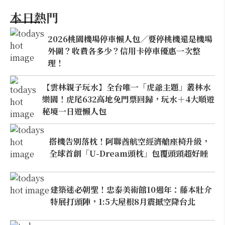
本日熱門
2026桃園機場停車懶人包／要停桃機還是機場
外圍？收費各多少？信用卡停車優惠一次整
理！
【雲林親子玩水】全台唯一「虎爺主題」叢林水
樂園！虎尾632高地免門票回歸，玩水＋4大順遊
秘境一日遊懶人包
搭機告別落枕！阿聯酋航空經濟艙座椅升級，
全球首創「U-Dream頭枕」包覆頭頸超好睡
建築迷必朝聖！忠泰美術館10週年：藤本壯介
特展打頭陣，1:5大屋根8月震撼空降台北