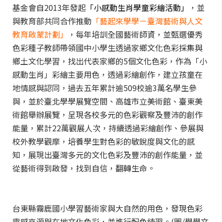
基金會自2013年發起
「小感動生肖學童彩繪活動」
，並
與教育部共同合作推動
「藝起來學學－臺灣藝術與人文
教育啟蒙計劃」
，每年培訓全國藝術師資，並甄選優秀
色彩種子教師帶領國中小學生透過家鄉文化色彩採集與
鄉土文化學習，找出代表家鄉的5個文化色彩，作為「小
感動生肖」彩繪主要用色，透過彩繪創作，建立孩童在
地情感與認同，過去五年累計逾509校逾3萬名學生參
與，並於臺北學學展覽空間、高雄市立美術館、臺東美
術館舉辦展覽，呈現各校多元的色彩觀察及豐沛的創作
能量，累計22萬觀展人次，持續透過彩繪創作、參展與
校外教學觀摩，培養學生對色彩的敏銳度與文化的感
知，展現出臺灣多元的文化色彩及豐沛的創作能量，並
從藝術得到啟發，找到自信，翻轉生命。
台東縣霧鹿國小學習藝術家與大自然的用色，發現色彩
靈感來源與在地文化色彩，並進行配色練習。(圖/學學文