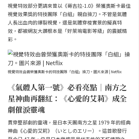
視覺特效部分更請來曾以《哥吉拉-1.0》榮獲奧斯卡最佳
視覺效果獎的特技團隊「白組」親自操刀。不管是氣體
人長出血肉的爆裂視覺，還是氣體穿梭實景的擬真特
效，都被網友大讚根本是「好萊塢電影等級」的震撼精
彩。
視覺特效由曾榮獲奧斯卡的特技團隊「白組」操刀。圖片來源 | Netflix
《氣體人第一號》必看亮點｜南方之
星神曲再翻紅：《心愛的艾莉》成全
劇催淚靈魂
貫穿整部劇的靈魂，是日本天團南方之星 1979 年的經典
神曲《心愛的艾莉》（いとしのエリー）。這首歌發行