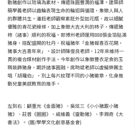
動豬創作以琉璃為素材，傳遞珠圓豐潤的福澤。建築師
簡學義老師以齒輪表現生命的輪迴與循環，象徵人與人
的群體共生。潘鈺老師觀察素胚外型如花瓶，故以細膩
優雅的青花瓷線條，加上象徵大吉大利的柿子，傳遞豬
柿（諸事）順利的祝福。郭博州老師運用888張金箔貼滿
豬身，搭配盛開的牡丹，祝福豬年「金豬報喜百花開，
豬事大吉喜年來」。設計師陳俊良老師，12年來維持一
貫的複合媒材創作手法，今年創作以象徵豐衣足食的玉
珮裝飾豬身，期許諸事圓融。席時斌老師以虛擬樂團主
唱「胡羅伯」，別上每片紋理不同的小豬徽章，化身推
動兒童美感教育的推手。
左到右：顧重光《金面豬》、吳炫三《小小豬跟小豬
豬》、莊普《圈圈》、戚維義《靈動豬》、李錫奇《大
書法》。 (圖/學學文化創意基金會)