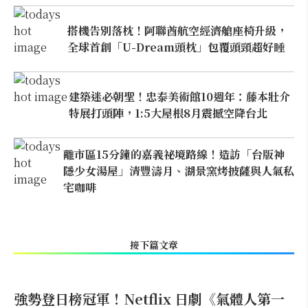
搭機告別落枕！阿聯酋航空經濟艙座椅升級，
全球首創「U-Dream頭枕」包覆頭頸超好睡
建築迷必朝聖！忠泰美術館10週年：藤本壯介
特展打頭陣，1:5大屋根8月震撼空降台北
離市區15分鐘的嘉義祕境路線！造訪「台版神
隱少女湯屋」清豐濤月、湖景窯烤披薩與人氣私
宅咖啡
接下篇文章
強勢登日榜冠軍！Netflix 日劇《氣體人第一