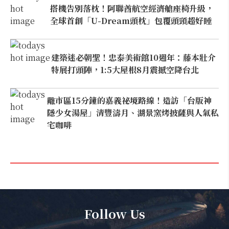
搭機告別落枕！阿聯酋航空經濟艙座椅升級，
全球首創「U-Dream頭枕」包覆頭頸超好睡
建築迷必朝聖！忠泰美術館10週年：藤本壯介
特展打頭陣，1:5大屋根8月震撼空降台北
離市區15分鐘的嘉義祕境路線！造訪「台版神
隱少女湯屋」清豐濤月、湖景窯烤披薩與人氣私
宅咖啡
Follow Us