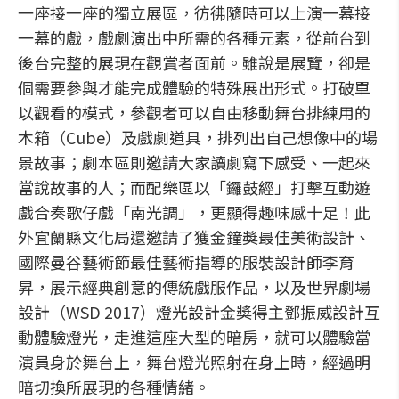
一座接一座的獨立展區，彷彿隨時可以上演一幕接
一幕的戲，戲劇演出中所需的各種元素，從前台到
後台完整的展現在觀賞者面前。雖說是展覽，卻是
個需要參與才能完成體驗的特殊展出形式。打破單
以觀看的模式，參觀者可以自由移動舞台排練用的
木箱（Cube）及戲劇道具，排列出自己想像中的場
景故事；劇本區則邀請大家讀劇寫下感受、一起來
當說故事的人；而配樂區以「鑼鼓經」打擊互動遊
戲合奏歌仔戲「南光調」，更顯得趣味感十足！此
外宜蘭縣文化局還邀請了獲金鐘獎最佳美術設計、
國際曼谷藝術節最佳藝術指導的服裝設計師李育
昇，展示經典創意的傳統戲服作品，以及世界劇場
設計（WSD 2017）燈光設計金獎得主鄧振威設計互
動體驗燈光，走進這座大型的暗房，就可以體驗當
演員身於舞台上，舞台燈光照射在身上時，經過明
暗切換所展現的各種情緒。