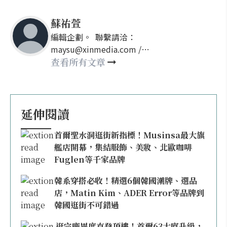
蘇祐萱
編輯企劃。 聯繫請洽：
maysu@xinmedia.com /
may860527@gmail.com
查看所有文章
延伸閱讀
首爾聖水洞逛街新指標！Musinsa最大旗
艦店開幕，集結服飾、美妝、北歐咖啡
Fuglen等千家品牌
韓系穿搭必收！精選6個韓國潮牌、選品
店，Matin Kim、ADER Error等品牌到
韓國逛街不可錯過
逛完龐畢度直登頂樓！首爾63大廈升級，