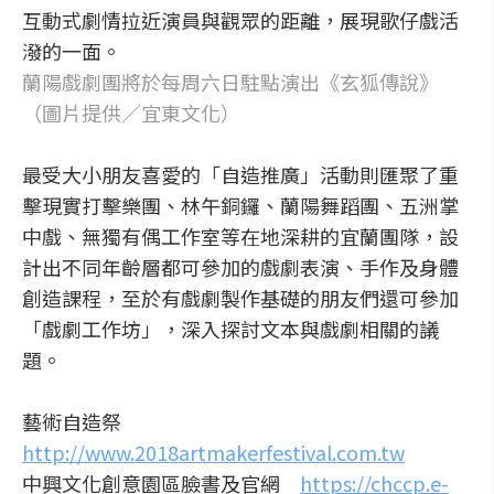
互動式劇情拉近演員與觀眾的距離，展現歌仔戲活
潑的一面。
蘭陽戲劇團將於每周六日駐點演出《玄狐傳說》
（圖片提供／宜東文化）
最受大小朋友喜愛的「自造推廣」活動則匯聚了重
擊現實打擊樂團、林午銅鑼、蘭陽舞蹈團、五洲掌
中戲、無獨有偶工作室等在地深耕的宜蘭團隊，設
計出不同年齡層都可參加的戲劇表演、手作及身體
創造課程，至於有戲劇製作基礎的朋友們還可參加
「戲劇工作坊」，深入探討文本與戲劇相關的議
題。
藝術自造祭
http://www.2018artmakerfestival.com.tw
中興文化創意園區臉書及官網
https://chccp.e-