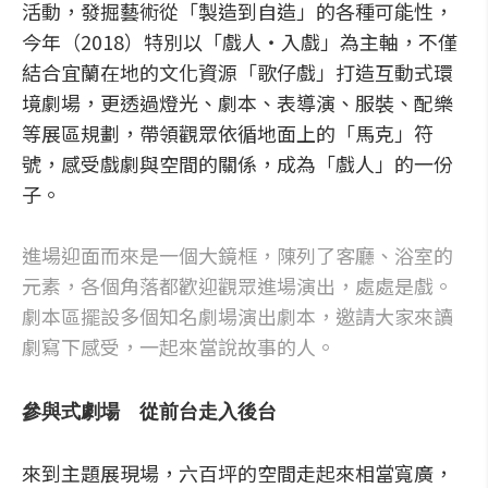
活動，發掘藝術從「製造到自造」的各種可能性，
今年（2018）特別以「戲人‧入戲」為主軸，不僅
結合宜蘭在地的文化資源「歌仔戲」打造互動式環
境劇場，更透過燈光、劇本、表導演、服裝、配樂
等展區規劃，帶領觀眾依循地面上的「馬克」符
號，感受戲劇與空間的關係，成為「戲人」的一份
子。
進場迎面而來是一個大鏡框，陳列了客廳、浴室的
元素，各個角落都歡迎觀眾進場演出，處處是戲。
劇本區擺設多個知名劇場演出劇本，邀請大家來讀
劇寫下感受，一起來當說故事的人。
參與式劇場 從前台走入後台
來到主題展現場，六百坪的空間走起來相當寬廣，