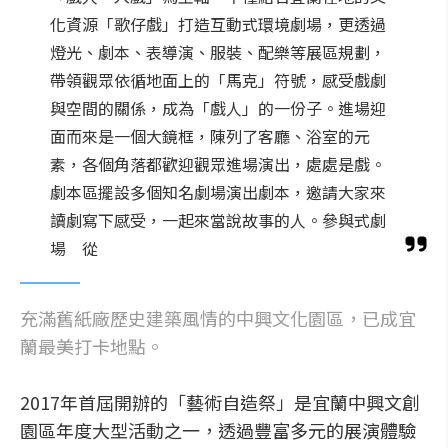
化資源「歌仔戲」打造互動式環境劇場，更透過
燈光、劇本、表導演、服裝、配樂等展區規劃，
帶領觀眾依循地面上的「馬克」符號，感受戲劇
與空間的關係，成為「戲人」的一份子。進場迎
面而來是一個大鏡框，陳列了客廳、浴室的元
素，各個角落都歡迎觀眾進場演出，處處是戲。
劇本區擺設多個知名劇場演出劇本，邀請大家來
讀劇寫下感受，一起來當說故事的人。參與式劇
場 從
充滿舊紙廠歷史建築風情的中興文化園區，已成宜
蘭最美打卡地點。
2017年首屆開辦的「藝術自造祭」是宜蘭中興文創
園區年度大型活動之一，透過豐富多元的展演體驗