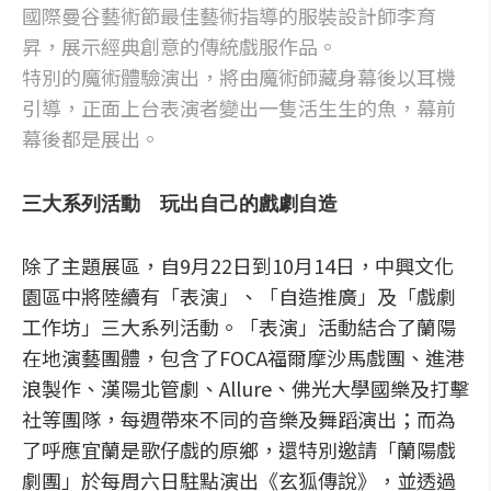
國際曼谷藝術節最佳藝術指導的服裝設計師李育
昇，展示經典創意的傳統戲服作品。
特別的魔術體驗演出，將由魔術師藏身幕後以耳機
引導，正面上台表演者變出一隻活生生的魚，幕前
幕後都是展出。
三大系列活動 玩出自己的戲劇自造
除了主題展區，自9月22日到10月14日，中興文化
園區中將陸續有「表演」、「自造推廣」及「戲劇
工作坊」三大系列活動。「表演」活動結合了蘭陽
在地演藝團體，包含了FOCA福爾摩沙馬戲團、進港
浪製作、漢陽北管劇、Allure、佛光大學國樂及打擊
社等團隊，每週帶來不同的音樂及舞蹈演出；而為
了呼應宜蘭是歌仔戲的原鄉，還特別邀請「蘭陽戲
劇團」於每周六日駐點演出《玄狐傳說》，並透過