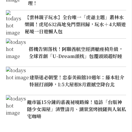
理！
【雲林親子玩水】全台唯一「虎爺主題」叢林水
樂園！虎尾632高地免門票回歸，玩水＋4大順遊
秘境一日遊懶人包
搭機告別落枕！阿聯酋航空經濟艙座椅升級，
全球首創「U-Dream頭枕」包覆頭頸超好睡
建築迷必朝聖！忠泰美術館10週年：藤本壯介
特展打頭陣，1:5大屋根8月震撼空降台北
離市區15分鐘的嘉義祕境路線！造訪「台版神
隱少女湯屋」清豐濤月、湖景窯烤披薩與人氣私
宅咖啡