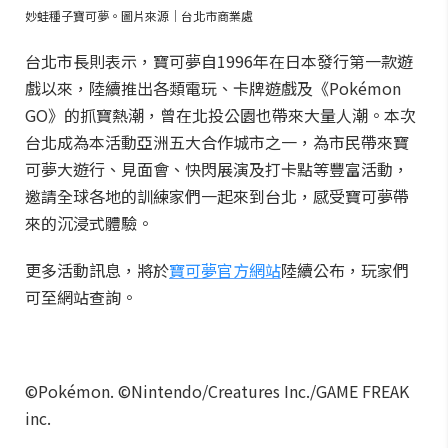
妙蛙種子寶可夢。圖片來源｜台北市商業處
台北市長則表示，寶可夢自1996年在日本發行第一款遊
戲以來，陸續推出各類電玩、卡牌遊戲及《Pokémon
GO》的抓寶熱潮，曾在北投公園也帶來大量人潮。本次
台北成為本活動亞洲五大合作城市之一，為市民帶來寶
可夢大遊行、見面會、快閃展演及打卡點等豐富活動，
邀請全球各地的訓練家們一起來到台北，感受寶可夢帶
來的沉浸式體驗。
更多活動訊息，將於
寶可夢官方網站
陸續公布，玩家們
可至網站查詢。
©Pokémon. ©Nintendo/Creatures Inc./GAME FREAK
inc.