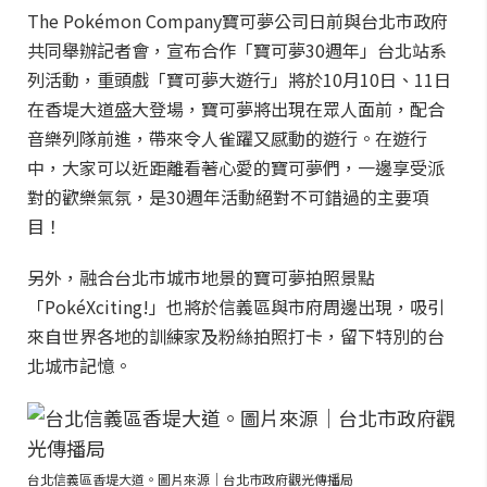
The Pokémon Company寶可夢公司日前與台北市政府
共同舉辦記者會，宣布合作「寶可夢30週年」台北站系
列活動，重頭戲「寶可夢大遊行」將於10月10日、11日
在香堤大道盛大登場，寶可夢將出現在眾人面前，配合
音樂列隊前進，帶來令人雀躍又感動的遊行。在遊行
中，大家可以近距離看著心愛的寶可夢們，一邊享受派
對的歡樂氣氛，是30週年活動絕對不可錯過的主要項
目！
另外，融合台北市城市地景的寶可夢拍照景點
「PokéXciting!」也將於信義區與市府周邊出現，吸引
來自世界各地的訓練家及粉絲拍照打卡，留下特別的台
北城市記憶。
台北信義區香堤大道。圖片來源｜台北市政府觀光傳播局