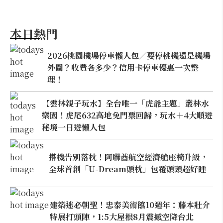
本日熱門
2026桃園機場停車懶人包／要停桃機還是機場
外圍？收費各多少？信用卡停車優惠一次整
理！
【雲林親子玩水】全台唯一「虎爺主題」叢林水
樂園！虎尾632高地免門票回歸，玩水＋4大順遊
秘境一日遊懶人包
搭機告別落枕！阿聯酋航空經濟艙座椅升級，
全球首創「U-Dream頭枕」包覆頭頸超好睡
建築迷必朝聖！忠泰美術館10週年：藤本壯介
特展打頭陣，1:5大屋根8月震撼空降台北