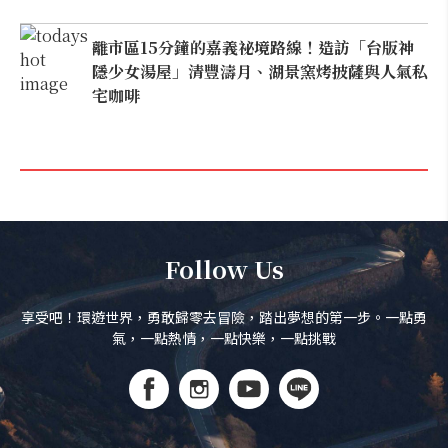
離市區15分鐘的嘉義祕境路線！造訪「台版神
隱少女湯屋」清豐濤月、湖景窯烤披薩與人氣私
宅咖啡
Follow Us
享受吧！環遊世界，勇敢歸零去冒險，踏出夢想的第一步。一點勇
氣，一點熱情，一點快樂，一點挑戰