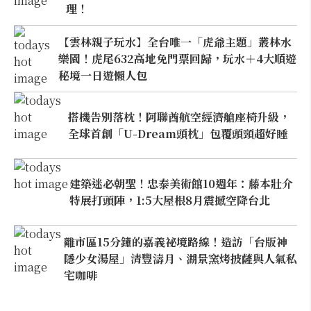
理！
【雲林親子玩水】全台唯一「虎爺主題」叢林水
樂園！虎尾632高地免門票回歸，玩水＋4大順遊
秘境一日遊懶人包
搭機告別落枕！阿聯酋航空經濟艙座椅升級，
全球首創「U-Dream頭枕」包覆頭頸超好睡
建築迷必朝聖！忠泰美術館10週年：藤本壯介
特展打頭陣，1:5大屋根8月震撼空降台北
離市區15分鐘的嘉義祕境路線！造訪「台版神
隱少女湯屋」清豐濤月、湖景窯烤披薩與人氣私
宅咖啡