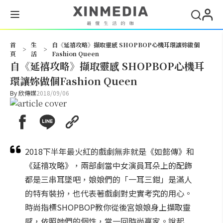
搜尋
首
生
自《延禧攻略》擷取靈感 SHOPBOP心機耳環讓妳做個
>
>
頁
活
Fashion Queen
自《延禧攻略》擷取靈感 SHOPBOP心機耳
環讓妳做個Fashion Queen
By
欣傳媒
2018/09/06
2018下半年最火紅的戲劇無非就是《如懿傳》和
《延禧攻略》，兩部劇當中女演員耳朵上的配飾
都是三串耳墜吧，娘娘們的「一耳三鉗」是滿人
的特有裝扮，也代表著戲劇對史實考究的用心。
時尚指標SHOPBOP教你從後宮娘娘身上擷取靈
感，依照她們的個性，當一回時尚贏家。說起