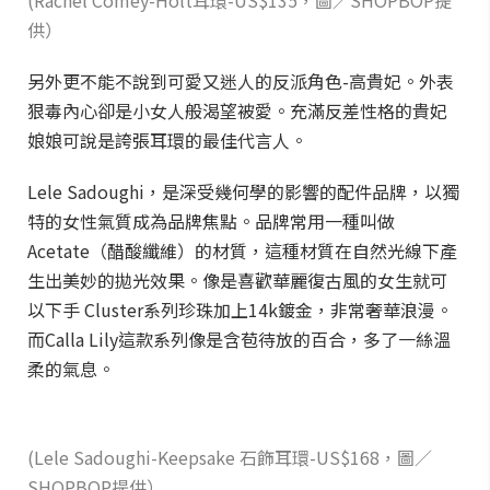
(Rachel Comey-Holt耳環-US$135，圖／SHOPBOP提
供）
另外更不能不說到可愛又迷人的反派角色-高貴妃。外表
狠毒內心卻是小女人般渴望被愛。充滿反差性格的貴妃
娘娘可說是誇張耳環的最佳代言人。
Lele Sadoughi，是深受幾何學的影響的配件品牌，以獨
特的女性氣質成為品牌焦點。品牌常用一種叫做
Acetate（醋酸纖維）的材質，這種材質在自然光線下產
生出美妙的拋光效果。像是喜歡華麗復古風的女生就可
以下手 Cluster系列珍珠加上14k鍍金，非常奢華浪漫。
而Calla Lily這款系列像是含苞待放的百合，多了一絲溫
柔的氣息。
(Lele Sadoughi-Keepsake 石飾耳環-US$168，圖／
SHOPBOP提供）