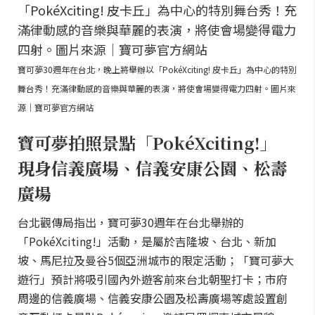
寶可夢30週年在台北，晚上將舉辦以「PokéXciting! 皮卡丘」為中心的特別
舞台秀！充滿律動感的音樂與華麗的表演，將使會場變得電力四射。圖片來
源｜寶可夢官方網站
寶可夢拍照景點「PokéXciting!」
現身信義廣場、信義安康公園、松壽
廣場
台北觀傳局指出，寶可夢30週年在台北舉辦的
「PokéXciting!」活動，是屬於吉隆坡、台北、新加
坡、馬尼拉及曼谷5個亞洲城市的限定活動；「寶可夢大
遊行」預計將吸引國內外遊客前來台北朝聖打卡；市府
周邊的信義廣場、信義安康公園及松壽廣場等處設置創