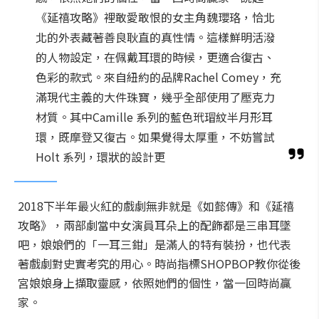
《延禧攻略》裡敢愛敢恨的女主角魏瓔珞，恰北
北的外表藏著善良耿直的真性情。這樣鮮明活潑
的人物設定，在佩戴耳環的時候，更適合復古、
色彩的款式。來自紐約的品牌Rachel Comey，充
滿現代主義的大件珠寶，幾乎全部使用了壓克力
材質。其中Camille 系列的藍色玳瑁紋半月形耳
環，既摩登又復古。如果覺得太厚重，不妨嘗試
Holt 系列，環狀的設計更
2018下半年最火紅的戲劇無非就是《如懿傳》和《延禧
攻略》，兩部劇當中女演員耳朵上的配飾都是三串耳墜
吧，娘娘們的「一耳三鉗」是滿人的特有裝扮，也代表
著戲劇對史實考究的用心。時尚指標SHOPBOP教你從後
宮娘娘身上擷取靈感，依照她們的個性，當一回時尚贏
家。