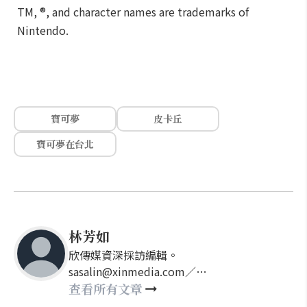
TM, ®, and character names are trademarks of
Nintendo.
寶可夢
皮卡丘
寶可夢在台北
林芳如
欣傳媒資深採訪編輯。
sasalin@xinmedia.com／
happy21917@gmail.com
查看所有文章