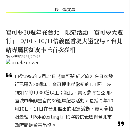
接下篇文章
寶可夢30週年在台北！限定活動「寶可夢大遊
行」10/10、10/11信義區香堤大道登場，台北
站專屬粉紅皮卡丘首次亮相
By
林芳如
2026/07/07
自從1996年2月27日《寶可夢 紅／綠》在日本發
行已邁入30週年，寶可夢也從當初的151種，來
到如今的1,000種以上；為此，寶可夢將在亞洲5
座城市舉辦豐富的30週年紀念活動，包括今年10
月10日、11日在台北推出的限定活動，寶可夢拍
照景點「PokéXciting!」也將於信義區與台北市
政府周邊驚喜出沒。