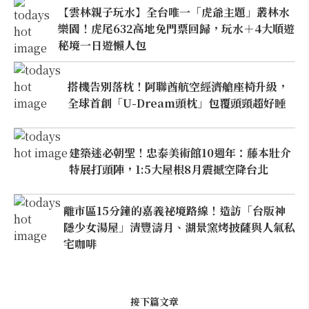
【雲林親子玩水】全台唯一「虎爺主題」叢林水
樂園！虎尾632高地免門票回歸，玩水＋4大順遊
秘境一日遊懶人包
搭機告別落枕！阿聯酋航空經濟艙座椅升級，
全球首創「U-Dream頭枕」包覆頭頸超好睡
建築迷必朝聖！忠泰美術館10週年：藤本壯介
特展打頭陣，1:5大屋根8月震撼空降台北
離市區15分鐘的嘉義祕境路線！造訪「台版神
隱少女湯屋」清豐濤月、湖景窯烤披薩與人氣私
宅咖啡
接下篇文章