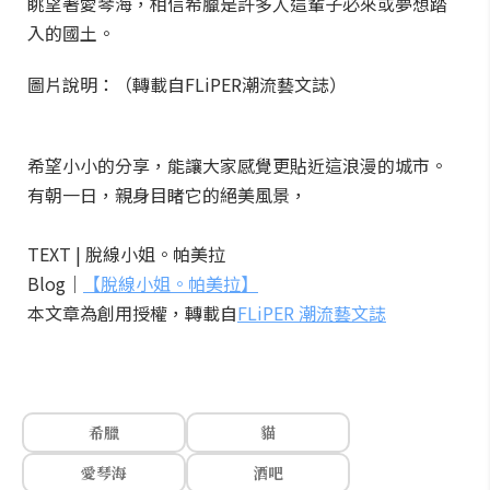
眺望著愛琴海，相信希臘是許多人這輩子必來或夢想踏
入的國土。
圖片說明：（轉載自FLiPER潮流藝文誌）
希望小小的分享，能讓大家感覺更貼近這浪漫的城市。
有朝一日，親身目睹它的絕美風景，
TEXT | 脫線小姐。帕美拉
Blog｜
【脫線小姐。帕美拉】
本文章為創用授權，轉載自
FLiPER 潮流藝文誌
希臘
貓
愛琴海
酒吧