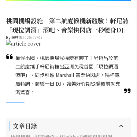
桃園機場設施｜第二航廈候機新體驗！軒尼詩
「現拉調酒」酒吧、音樂快閃店一秒變身DJ
By
蘇祐萱
2026/07/07
暑假出國，桃園機場候機變有趣了！昇恆昌於第
二航廈攜手軒尼詩推出亞洲免稅首間「現拉調酒
酒吧」，同步引進 Marshall 音樂快閃店。喝杯專
屬特調、體驗一日 DJ，讓美好假期從登機前就充
滿驚喜。
文章目錄