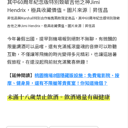
昇恆昌與Marshall特別合作販售兩款限定商品，其中60周年紀念版特別致敬
吉他之神Jimi Hendrix，極具收藏價值。圖片來源｜昇恆昌
今年暑假出國，提早到機場報到絕對不無聊，有微醺的
限量調酒可以品嚐，還有充滿搖滾靈魂的音樂可以聆聽
互動，不僅讓等飛機的時光變得多元精彩，也讓這趟暑
假旅程，在還沒起飛前就充滿驚喜樂趣！
【延伸閱讀】
桃園機場8個隱藏版設施：免費電影院、按
摩、健身房，還有不限艙等貴賓室！你知道幾個？
未滿十八歲禁止飲酒。飲酒過量有礙健康