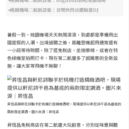
桃園機場二航新設施：Highball酒吧現點現喝
桃園機場二航新設施：音樂快閃店體驗當DJ
暑假一到，桃園機場天天熱鬧滾滾，到處都是準備飛出
國度假的人潮。出境過關之後，距離登機起飛通常還有
一小段等待時間，除了逛免稅店、坐按摩椅，或者在特
色候機室拍照打卡，現在第二航廈多了超厲害的全新設
施，讓大家等飛機不無聊！
昇恆昌與軒尼詩聯手於桃機打造精緻酒吧，現場提供以軒尼詩干邑為基底的
兩款限定調酒。圖片來源｜昇恆昌
昇恆昌免稅商店在第二航廈大玩創意，分別從味覺與聽