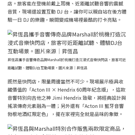
店。旅客能在登機前戴上耳機、近距離試聽音響的震撼
音質，現場還設置互動 DJ 台，讓你可以親自站在後方體
驗一日 DJ 的樂趣，瞬間變成機場裡最酷的打卡亮點。
昇恆昌攜手音響傳奇品牌Marshall於桃機打造沉浸式音樂快閃店，旅客可近
距離試聽、體驗DJ台互動場景。圖片來源｜昇恆昌
既然是快閃店，限量周邊當然不可少。現場展示極具收
藏價值的「Acton III × Hendrix 60周年紀念版」，這款
音響特別向吉他之神 Jimi Hendrix 致敬，將經典設計與
搖滾傳奇元素融為一體；另外還有「Acton III 藍牙音響
勃根地酒紅限定色」，擺在家裡完全就是品味的象徵。