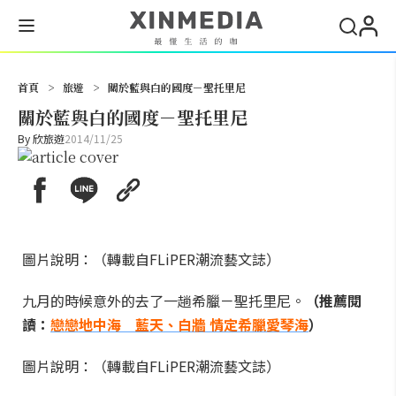
搜尋
首頁
>
旅遊
>
關於藍與白的國度－聖托里尼
關於藍與白的國度－聖托里尼
By
欣旅遊
2014/11/25
圖片說明：（轉載自FLiPER潮流藝文誌）
九月的時候意外的去了一趟希臘－聖托里尼。
（推薦閱
讀：
戀戀地中海 藍天、白牆 情定希臘愛琴海
）
圖片說明：（轉載自FLiPER潮流藝文誌）