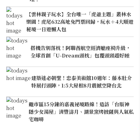
【雲林親子玩水】全台唯一「虎爺主題」叢林水
樂園！虎尾632高地免門票回歸，玩水＋4大順遊
秘境一日遊懶人包
搭機告別落枕！阿聯酋航空經濟艙座椅升級，
全球首創「U-Dream頭枕」包覆頭頸超好睡
建築迷必朝聖！忠泰美術館10週年：藤本壯介
特展打頭陣，1:5大屋根8月震撼空降台北
離市區15分鐘的嘉義祕境路線！造訪「台版神
隱少女湯屋」清豐濤月、湖景窯烤披薩與人氣私
宅咖啡