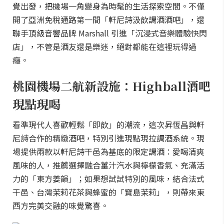
覺出發，把機場一角變身為時髦的生活探索空間。不僅
開了亞洲免稅通路第一間「軒尼詩汲飲調酒酒吧」，還
聯手頂級音響品牌 Marshall 引進「沉浸式音樂體驗快閃
店」，不管是酒友還是樂迷，絕對都能在這裡玩得過
癮。
桃園機場二航新設施：Highball酒吧
現點現喝
看準現代人喜歡輕鬆「即飲」的潮流，這次昇恆昌與軒
尼詩合作的精緻酒吧，特別引進現點現拉調酒系統。現
場提供兩款以軒尼詩干邑為基底的限定調酒：愛喝清爽
風味的人，推薦選擇融合薑汁汽水與檸檬香氣、充滿活
力的「東方姜韻」；如果想試試特別的風味，結合法式
干邑、台灣茉莉花茶與蜂蜜的「寶島茉莉」，則帶來東
西方完美交融的味覺驚喜。