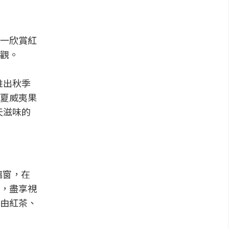
一欣賞紅
觀。
別推出秋季
夏威夷果
天滋味的
璃窗，在
，盡享視
由紅茶、