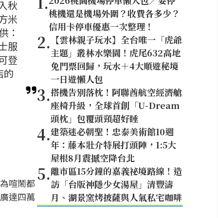
1
.
2026桃園機場停車懶人包／要停
入秋
桃機還是機場外圍？收費各多少？
方米
信用卡停車優惠一次整理！
供：
2
.
【雲林親子玩水】全台唯一「虎爺
士服
主題」叢林水樂園！虎尾632高地
可登
免門票回歸，玩水＋4大順遊秘境
店的
一日遊懶人包
3
.
搭機告別落枕！阿聯酋航空經濟艙
座椅升級，全球首創「U-Dream
頭枕」包覆頭頸超好睡
4
.
建築迷必朝聖！忠泰美術館10週
年：藤本壯介特展打頭陣，1:5大
屋根8月震撼空降台北
5
.
離市區15分鐘的嘉義祕境路線！造
為喧鬧都
訪「台版神隱少女湯屋」清豐濤
廣達四萬
月、湖景窯烤披薩與人氣私宅咖啡