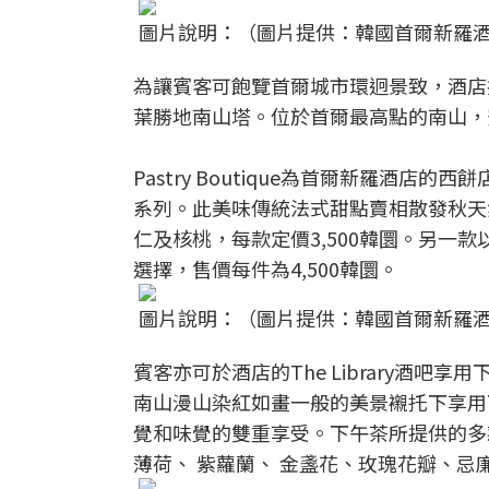
圖片說明：（圖片提供：韓國首爾新羅
為讓賓客可飽覽首爾城市環迥景致，酒店
葉勝地南山塔。位於首爾最高點的南山，
Pastry Boutique為首爾新羅酒店
系列。此美味傳統法式甜點賣相散發秋天
仁及核桃，每款定價3,500韓圜。另一款
選擇，售價每件為4,500韓圜。
圖片說明：（圖片提供：韓國首爾新羅
賓客亦可於酒店的The Library酒
南山漫山染紅如畫一般的美景襯托下享用
覺和味覺的雙重享受。下午茶所提供的多
薄荷、 紫蘿蘭、 金盞花、玫瑰花瓣、忌廉及