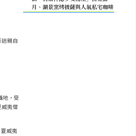
月、湖景窯烤披薩與人氣私宅咖啡
影迷親自
拍攝地，受
夏威夷僧