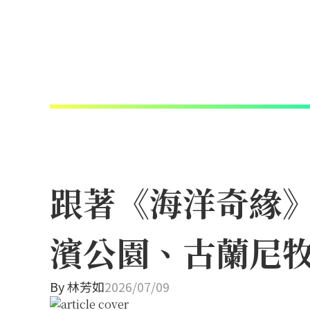
跟著《海洋奇緣
濱公園、古蘭尼
By
林芳如
2026/07/09