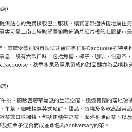
酒店）
提供貼心的免費接駁巴士服務，讓賓客舒適快捷地前往另
賓客可登上南山塔瞭望臺俯瞰佈滿片紅片橙的壯麗都市景
的西餅店，其廣受歡迎的自製法式蛋白杏仁餅Dacquoise亦特
氣息，設有六款口味，包括焦糖、椰子、咖啡、伯爵茶、
以Dacquoise、秋季水果及堅果製成的甜品撻亦為品嚐秋
酒店）
吧享用下午茶，體驗富奢華氣派的生活空間。透過寬闊的落地玻
下午茶，細味精選英式鬆餅、甜品、蛋糕及多款高級茶品
款茶飲口味獨特，包括焦糖牛奶茶、摩洛哥薄荷茶、以及
紅桑子混合而成並命名為Anniversary的茶。