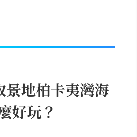
取景地柏卡夷灣海
麼好玩？