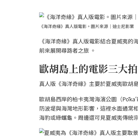
《海洋奇緣》真人版電影。圖片來源｜迪士尼影業
《海洋奇緣》真人版電影結合夏威夷的
前來展開尋路者之旅 。
歐胡島上的電影三大拍
真人版《海洋奇緣》主要於夏威夷歐胡島
歐胡島西岸的柏卡夷灣海濱公園（Pōkaʻī
防波堤與海灣地形影響，這裡水面通常
海豹或綠蠵龜。周邊還可見夏威夷傳統宗教遺址