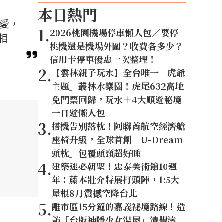
本日熱門
喜愛，
1
.
2026桃園機場停車懶人包／要停
相
桃機還是機場外圍？收費各多少？
信用卡停車優惠一次整理！
2
.
【雲林親子玩水】全台唯一「虎爺
主題」叢林水樂園！虎尾632高地
免門票回歸，玩水＋4大順遊秘境
一日遊懶人包
3
.
搭機告別落枕！阿聯酋航空經濟艙
座椅升級，全球首創「U-Dream
頭枕」包覆頭頸超好睡
4
.
建築迷必朝聖！忠泰美術館10週
年：藤本壯介特展打頭陣，1:5大
屋根8月震撼空降台北
5
.
離市區15分鐘的嘉義祕境路線！造
訪「台版神隱少女湯屋」清豐濤