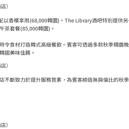
酒店）
以香檳享用(68,000韓圜)。The Library酒吧特別提供
套餐(85,000韓圜)。
時令食材打造韓式高級餐飲。賓客可透過多款秋季精選晚
韓國美味佳餚。
酒店）
店不斷致力於提升服務質素，為賓客締造無與倫比的秋季
酒店）