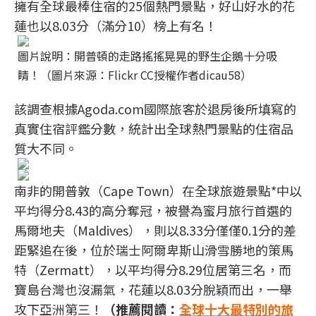
擁有全球最棒住宿的25個熱門景點，好山好水的花
蓮也以8.03分（滿分10）榜上有名！
圖片說明：開普頓的走路搖搖晃晃的野生企鵝十分吸
睛！（圖片來源：Flickr CC授權作者dicau58）
該調查根據Agoda.com國際旅客於退房後所填寫的
真實住宿評鑑分數，統計出全球熱門景點的住宿品
質大不同。
南非的開普敦（Cape Town）在全球旅遊景點*中以
平均得分8.43的高分奪冠，被譽為蜜月旅行首選的
馬爾地夫（Maldives），則以8.33分僅僅0.1分的差
距緊追在後，位於瑞士阿爾卑斯山滑雪勝地的策馬
特（Zermatt），以平均得分8.29位居第三名，而
寶島台灣也沒漏氣，花蓮以8.03分脫穎而出，一舉
攻下亞洲第三！
（推薦閱讀：
全球十大最特別的旅