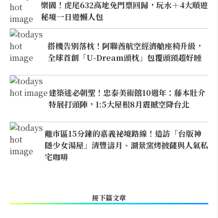
樂園！虎尾632高地免門票回歸，玩水＋4大順遊
秘境一日遊懶人包
搭機告別落枕！阿聯酋航空經濟艙座椅升級，
全球首創「U-Dream頭枕」包覆頭頸超好睡
建築迷必朝聖！忠泰美術館10週年：藤本壯介
特展打頭陣，1:5大屋根8月震撼空降台北
離市區15分鐘的嘉義祕境路線！造訪「台版神
隱少女湯屋」清豐濤月、湖景窯烤披薩與人氣私
宅咖啡
接下篇文章