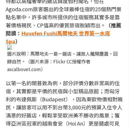
特都以高檔奢華的飯店與度假村聞名，但在
Agoda.com旅客選出的全球最棒住宿的25個熱門景
點名單中，許多城市所提供的住宿服務其實多是靠
著價格親民、CP值高的優質旅宿脫穎而出。
（推薦
閱讀：
Huvafen Fushi馬爾地夫 世界第一水底
Spa
）
圖片說明：馬爾地夫一島一飯店，讓旅人離開塵囂，回
歸自然。（圖片來源：Flickr CC授權作者
ascalbovet.com）
以第一名的開普敦為例，部分評價分數非常高的住
宿，其實都是平價的民宿與小型精品旅館；而匈牙
利的布達佩斯（Budapest），因為東歐物價相對親
民，讓旅客可以用不到台幣3,000元的預算入住令人
滿意的好飯店，輕鬆享受歐洲美不勝收的風景；獲
得亞洲區冠軍的越南會安（Hoi An）更是隨處可見