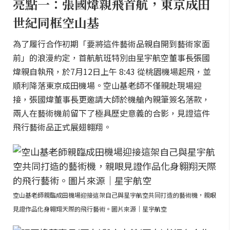
亮點一：張國煒親飛首航，東京成田
世紀同框空山基
為了履行合作初期「要將這件藝術品親自開到藝術家面
前」的浪漫約定，首航航班特別由星宇航空董事長張國
煒親自執飛，於7月12日上午 8:43 從桃園機場起飛，並
順利降落東京成田機場。空山基老師不僅親赴現場迎
接，張國煒董事長更邀請大師於機艙內親筆簽名落款，
兩人在藝術機前留下了極具歷史意義的合影，見證這件
飛行藝術品正式展翅翱翔。
空山基老師親臨成田機場迎接這架自己與星宇航空共同打造的藝術機，親眼
見證作品化身翱翔天際的飛行藝術。圖片來源｜星宇航空