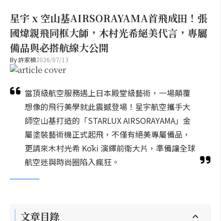
星宇 x 空山基AIRSORAYAMA首飛成田！張
國煒親飛同框大師，木村光希絕美代言，專屬
備品與必搭航線大公開
By
許家禎
2026/07/13
當頂級航空服務遇上日本殿堂級藝術，一場顛覆
想像的飛行美學就此震撼登場！星宇航空攜手大
師空山基打造的「STARLUX AIRSORAYAMA」金
屬塗裝藝術機正式起飛，不僅有絕美專屬備品，
更請來木村光希 Kōki 演繹前衛大片，準備讓全球
航空迷與時尚圈陷入瘋狂。
文章目錄