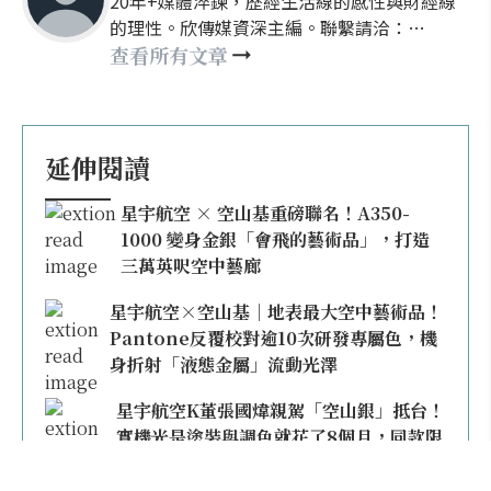
20年+媒體淬鍊，歷經生活線的感性與財經線
的理性。欣傳媒資深主編。聯繫請洽：
nellyhsu@xinmedia.com
查看所有文章
延伸閱讀
星宇航空 × 空山基重磅聯名！A350-
1000 變身金銀「會飛的藝術品」，打造
三萬英呎空中藝廊
星宇航空×空山基｜地表最大空中藝術品！
Pantone反覆校對逾10次研發專屬色，機
身折射「液態金屬」流動光澤
星宇航空K董張國煒親駕「空山銀」抵台！
實機光是塗裝與調色就花了8個月，同款限
量模型上架即秒殺