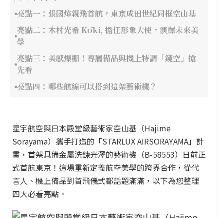
亮點一：張國煒親飛首航，東京成田世紀同框空山基
亮點二：木村光希 Kōki, 擔任形象大使，演繹未來美
學
亮點三：美感爆棚！專屬備品與機上特調「鏡空」搶
先看
亮點四：哪些航線可以搭到這架藝術機？
星宇航空與日本殿堂級藝術家空山基（Hajime
Sorayama）攜手打造的「STARLUX AIRSORAYAMA」計
畫，首架具備金屬洗鍊光澤的藝術機（B-58553）日前正
式首航東京！這場重新定義航空美學的跨界合作，從代
言人、機上備品到首飛儀式都話題滿滿，以下為您整理
四大必看亮點。