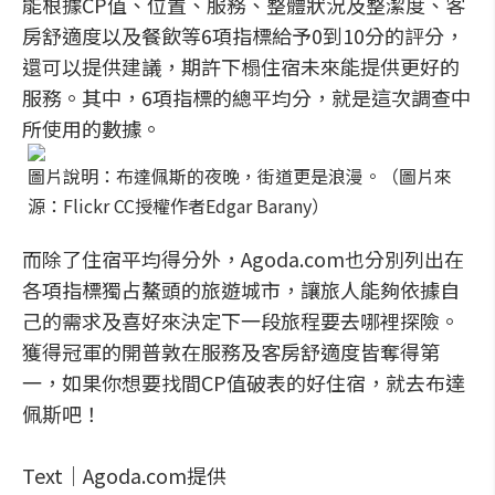
能根據CP值、位置、服務、整體狀況及整潔度、客
房舒適度以及餐飲等6項指標給予0到10分的評分，
還可以提供建議，期許下榻住宿未來能提供更好的
服務。其中，6項指標的總平均分，就是這次調查中
所使用的數據。
圖片說明：布達佩斯的夜晚，街道更是浪漫。（圖片來
源：Flickr CC授權作者Edgar Barany）
而除了住宿平均得分外，Agoda.com也分別列出在
各項指標獨占鰲頭的旅遊城市，讓旅人能夠依據自
己的需求及喜好來決定下一段旅程要去哪裡探險。
獲得冠軍的開普敦在服務及客房舒適度皆奪得第
一，如果你想要找間CP值破表的好住宿，就去布達
佩斯吧！
Text│Agoda.com提供