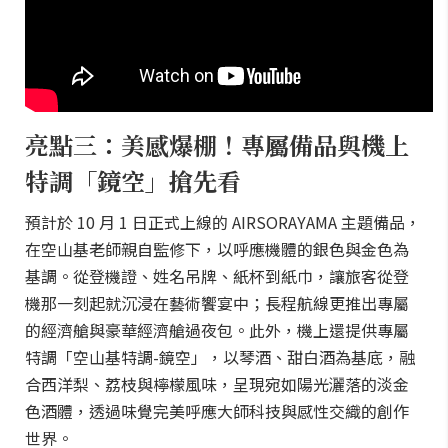
亮點三：美感爆棚！專屬備品與機上
特調「鏡空」搶先看
預計於 10 月 1 日正式上線的 AIRSORAYAMA 主題備品，
在空山基老師親自監修下，以呼應機體的銀色與金色為
基調。從登機證、姓名吊牌、紙杯到紙巾，讓旅客從登
機那一刻起就沉浸在藝術饗宴中；長程航線更推出專屬
的經濟艙與豪華經濟艙過夜包。此外，機上還提供專屬
特調「空山基特調-鏡空」，以琴酒、甜白酒為基底，融
合西洋梨、荔枝與檸檬風味，呈現宛如陽光灑落的淡金
色酒體，透過味覺完美呼應大師科技與感性交織的創作
世界。