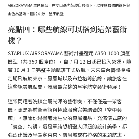
AIRSORAYAMA 主題備品，在空山基老師親自監修下，以呼應機體的銀色與
金色為基調。圖片來源｜星宇航空
亮點四：哪些航線可以搭到這架藝術
機？
STARLUX AIRSORAYAMA 藝術計畫選用 A350-1000 旗艦
機型（共 350 個座位），自 7 月 12 日起已投入營運，隨
著 10 月 1 日完整主題航班正式啟航，未來這台藝術機將
定期飛航於東京、鳳凰城以及布拉格等航線，讓旅客在
這些絕美航點間，體驗最完整的星宇航空藝術特展！
這架閃耀著洗鍊金屬光澤的藝術機，不僅僅是一架客
機，更是將前衛藝術與極致服務完美結合的「空中藝
廊」。無論你是衝著超生火的專屬備品、充滿儀式感的
「鏡空」特調，還是單純想朝聖大師級的設計美學，都
強烈建議及早鎖定東京、鳳凰城或布拉格的主題航班。