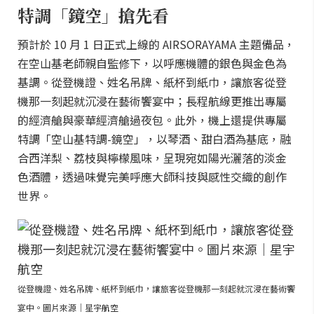
特調「鏡空」搶先看
預計於 10 月 1 日正式上線的 AIRSORAYAMA 主題備品，
在空山基老師親自監修下，以呼應機體的銀色與金色為
基調。從登機證、姓名吊牌、紙杯到紙巾，讓旅客從登
機那一刻起就沉浸在藝術饗宴中；長程航線更推出專屬
的經濟艙與豪華經濟艙過夜包。此外，機上還提供專屬
特調「空山基特調-鏡空」，以琴酒、甜白酒為基底，融
合西洋梨、荔枝與檸檬風味，呈現宛如陽光灑落的淡金
色酒體，透過味覺完美呼應大師科技與感性交織的創作
世界。
從登機證、姓名吊牌、紙杯到紙巾，讓旅客從登機那一刻起就沉浸在藝術饗
宴中。圖片來源｜星宇航空