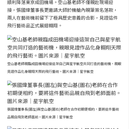
順利降落東京成田機場。空山基老師不僅親赴現場迎
接，張國煒董事長更邀請大師於機艙內親筆簽名落款，
兩人在藝術機前留下了極具歷史意義的合影，見證這件
飛行藝術品正式展翅翱翔。
空山基老師親臨成田機場迎接這架自己與星宇航空共同打造的藝術機，親眼
見證作品化身翱翔天際的飛行藝術。圖片來源｜星宇航空
張國煒董事長(圖左)與空山基(圖右)老師在合作初期便相約，要將這件藝術
品親自飛到老師面前。圖片來源｜星宇航空