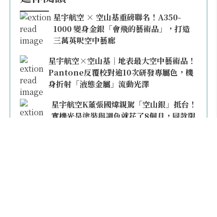
星宇航空 × 空山基重磅聯名！A350-
1000 變身金銀「會飛的藝術品」，打造
三萬英呎空中藝廊
星宇航空×空山基｜地表最大空中藝術品！
Pantone反覆校對逾10次研發專屬色，機
身折射「液態金屬」流動光澤
星宇航空K董張國煒親駕「空山銀」抵台！
實機光是塗裝與調色就花了8個月，同款限
量模型上架即秒殺
本日熱門