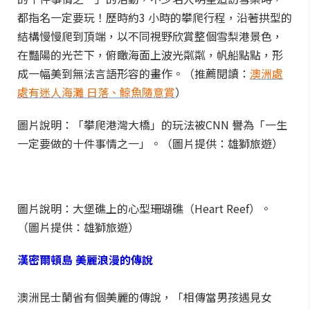
都指名一定要玩！歷時約3 小時的攀爬行程，沿著拱型的
結構慢慢爬到頂端，以不同視野欣賞整個雪梨港景色，
在豔陽的光芒下，俯瞰海面上波光粼粼，帆船點點，形
成一幅美到無法言語形容的畫作。（推薦閱讀：
澳洲處
處有迷人海灘 日落、鯨魚隨意賞
）
圖片說明：「攀爬港灣大橋」的玩法被CNN 譽為「一生
一定要做的十件事情之一」。（圖片提供：雄獅旅遊）
圖片說明：大堡礁上的心型珊瑚礁（Heart Reef）。
（圖片提供：雄獅旅遊）
漢密爾頓島 美麗浪漫的傳說
澳洲昆士蘭省有個美麗的傳說，「相傳當男孩遇見女