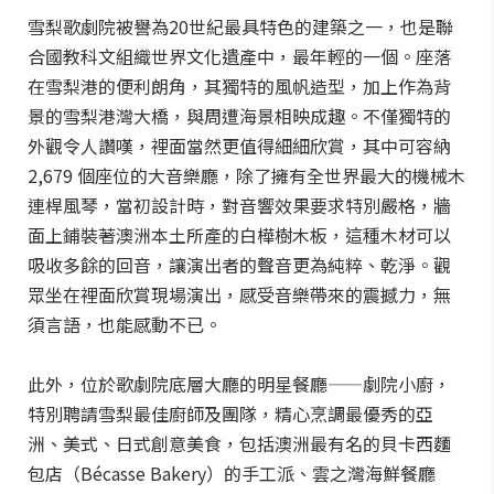
雪梨歌劇院被譽為20世紀最具特色的建築之一，也是聯
合國教科文組織世界文化遺產中，最年輕的一個。座落
在雪梨港的便利朗角，其獨特的風帆造型，加上作為背
景的雪梨港灣大橋，與周遭海景相映成趣。不僅獨特的
外觀令人讚嘆，裡面當然更值得細細欣賞，其中可容納
2,679 個座位的大音樂廳，除了擁有全世界最大的機械木
連桿風琴，當初設計時，對音響效果要求特別嚴格，牆
面上鋪裝著澳洲本土所產的白樺樹木板，這種木材可以
吸收多餘的回音，讓演出者的聲音更為純粹、乾淨。觀
眾坐在裡面欣賞現場演出，感受音樂帶來的震撼力，無
須言語，也能感動不已。
此外，位於歌劇院底層大廳的明星餐廳——劇院小廚，
特別聘請雪梨最佳廚師及團隊，精心烹調最優秀的亞
洲、美式、日式創意美食，包括澳洲最有名的貝卡西麵
包店（Bécasse Bakery）的手工派、雲之灣海鮮餐廳