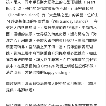
孩，兩人一同牽手看到大堡礁上的心型珊瑚礁（Heart
Reef）時，他們的愛情將會永恆不渝。」漢密爾頓島
（Hamilton Island）有「大堡礁之星」的美譽，位於由
74 座島嶼組成的聖靈群島（Whitsunday Islands），在
這迷人的熱帶島嶼上，有著美麗的自然環境、平靜的水
面、溫暖的氣候、世界級的海底奇景，還有聞名的「海
洋之心」珊瑚礁，是旅客眼中的蜜月聖地。要親自體驗
漢密爾頓島，當然要上天下海一番，從浮潛觀賞珊瑚
礁，到海上獨木舟再到乘直升飛機鳥瞰心型礁岩，如此
嘆為奇觀的美景，讓人終生難忘。而在這慵懶的度假氣
氛中，在風景優美的 Catseye 海灘上躺著甚麼都不做，
消磨時光，才是最棒的happy ending
。
圖片說明：漢密爾頓島是旅人眼中的蜜月聖地。（圖片
提供：雄獅旅遊）
圖片說明：在風景優美的 Catseye 海灘上躺著甚麼都不