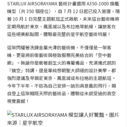
STARLUX AIRSORAYAMA 藝術計畫選用 A350-1000 旗艦
機型（共 350 個座位），自 7 月 12 日起已投入營運，隨
著 10 月 1 日完整主題航班正式啟航，未來這台藝術機將
定期飛航於東京、鳳凰城以及布拉格等航線，讓旅客在
這些絕美航點間，體驗最完整的星宇航空藝術特展！
這架閃耀著洗鍊金屬光澤的藝術機，不僅僅是一架客
機，更是將前衛藝術與極致服務完美結合的「空中藝
廊」。無論你是衝著超生火的專屬備品、充滿儀式感的
「鏡空」特調，還是單純想朝聖大師級的設計美學，都
強烈建議及早鎖定東京、鳳凰城或布拉格的主題航班。
今年下半年，不妨為自己安排一趟別具意義的飛行，親
自登上這架翱翔天際的藝術品，體驗從未感受過的高空
視覺震撼！