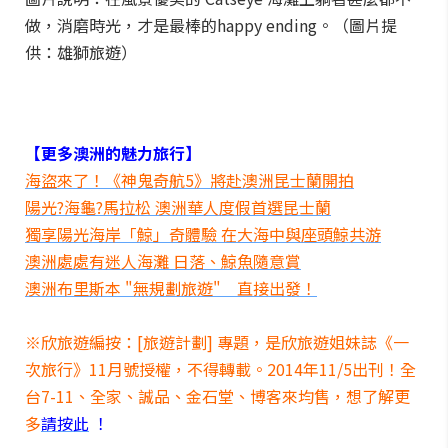
做，消磨時光，才是最棒的happy ending。（圖片提
供：雄獅旅遊）
【更多澳洲的魅力旅行】
海盜來了！《神鬼奇航5》將赴澳洲昆士蘭開拍
陽光?海龜?馬拉松 澳洲華人度假首選昆士蘭
獨享陽光海岸「鯨」奇體驗 在大海中與座頭鯨共游
澳洲處處有迷人海灘 日落、鯨魚隨意賞
澳洲布里斯本 "無規劃旅遊" 直接出發！
※欣旅遊編按：[旅遊計劃] 專題，是欣旅遊姐妹誌《一
次旅行》11月號授權，不得轉載。2014年11/5出刊！全
台7-11、全家、誠品、金石堂、博客來均售，想了解更
多
請按此
！