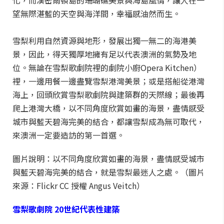
化，而漢密爾頓島的珊瑚礁美景與海島風情，讓人在一
望無際湛藍的天空與海洋間，幸福感油然而生。
雪梨利用自然資源與地形，發展出獨一無二的海港美
景，因此，得天獨厚地擁有足以代表澳洲的氣勢及地
位。無論在雪梨歌劇院裡的劇院小廚Opera Kitchen）
裡，一邊用餐一邊盡覽雪梨港灣美景；或是搭船從港灣
海上，回頭欣賞雪梨歌劇院與建築群的天際線；最後再
爬上港灣大橋，以不同角度欣賞如畫的海景，盡情感受
城市與藍天碧海完美的結合，都讓雪梨成為無可取代，
來澳洲一定要造訪的第一首選。
圖片說明：以不同角度欣賞如畫的海景，盡情感受城市
與藍天碧海完美的結合，就是雪梨最迷人之處。（圖片
來源：Flickr CC 授權 Angus Veitch）
雪梨歌劇院 20世紀代表性建築