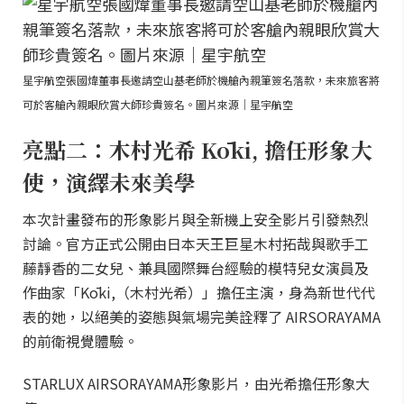
星宇航空張國煒董事長邀請空山基老師於機艙內親筆簽名落款，未來旅客將
可於客艙內親眼欣賞大師珍貴簽名。圖片來源｜星宇航空
亮點二：木村光希 Kōki, 擔任形象大
使，演繹未來美學
本次計畫發布的形象影片與全新機上安全影片引發熱烈
討論。官方正式公開由日本天王巨星木村拓哉與歌手工
藤靜香的二女兒、兼具國際舞台經驗的模特兒女演員及
作曲家「Kōki,（木村光希）」擔任主演，身為新世代代
表的她，以絕美的姿態與氣場完美詮釋了 AIRSORAYAMA
的前衛視覺體驗。
STARLUX AIRSORAYAMA形象影片，由光希擔任形象大