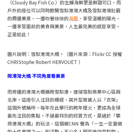
（Cloudy Bay Fish Co.）的生蠔海鮮更是鮮甜可口，而
戶外的座位可以同時飽覽雪梨港灣大橋及雪梨港灣壯觀
的周邊美景，一邊吹著徐徐的
海風
，享受溫暖的陽光，
一邊享受面前的美食與美景，人生最完美的感官享受，
正是如此！
圖片說明：雪梨港灣大橋。（圖片來源：Flickr CC 授權
CHRIStophe Robert HERVOUËT ）
爬港灣大橋 不同角度看美景
而旁邊的港灣大橋橫跨雪梨港，連接雪梨商業中心區與
北岸。這座引人注目的橋樑，其外型常被人以「衣架」
這個外號稱呼。每年在此舉行的跨年煙火，更成為全球
最先注目的焦點。不過最特別的欣賞方式，莫過於「攀
爬港灣大橋」的玩法，這個被CNN 譽為「一生一定要做
的十件事情之一」的活動，不少名人明星造訪雪梨時，