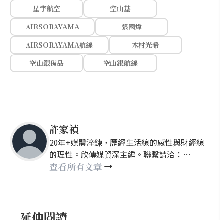
星宇航空
空山基
AIRSORAYAMA
張國煒
AIRSORAYAMA航線
木村光希
空山銀備品
空山銀航線
許家禎
20年+媒體淬鍊，歷經生活線的感性與財經線
的理性。欣傳媒資深主編。聯繫請洽：
nellyhsu@xinmedia.com
查看所有文章
延伸閱讀