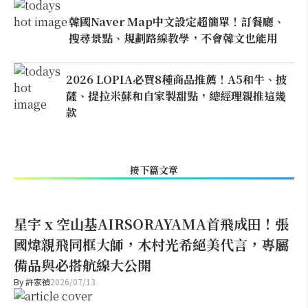
韓國Naver Map中文設定超簡單！訂餐廳、
搜尋景點、規劃路線教學，不會韓文也能用
2026 LOPIA必買8種商品推薦！A5和牛、披
薩、提拉米蘇和自家製甜點，總經理親推這幾
款
接下篇文章
星宇 x 空山基AIRSORAYAMA首飛成田！張
國煒親飛同框大師，木村光希絕美代言，專屬
備品與必搭航線大公開
By
許家禎
2026/07/13