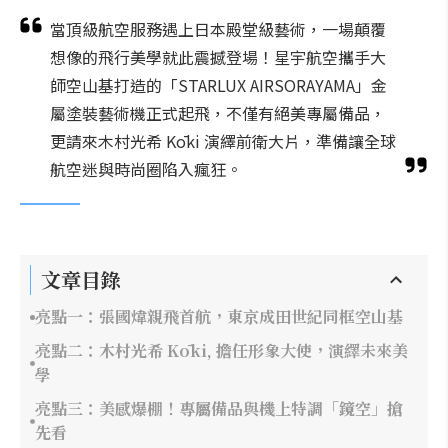
當頂級航空服務遇上日本殿堂級藝術，一場顛覆
想像的飛行美學就此震撼登場！星宇航空攜手大
師空山基打造的「STARLUX AIRSORAYAMA」金
屬塗裝藝術機正式起飛，不僅有絕美專屬備品，
更請來木村光希 Kōki 演繹前衛大片，準備讓全球
航空迷與時尚圈陷入瘋狂。
文章目錄
亮點一：張國煒親飛首航，東京成田世紀同框空山基
亮點二：木村光希 Kōki, 擔任形象大使，演繹未來美
學
亮點三：美感爆棚！專屬備品與機上特調「鏡空」搶
先看