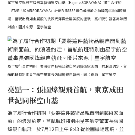
星宇航空與殿堂級日本藝術家空山基（Hajime SORAYAMA）攜手合作的
「STARLUX AIRSORAYAMA」計劃B-58553銀色飛機於之前降落桃園國際機
場，呈現出宛如金屬般的洗鍊光澤與金屬美感的塗裝一亮相便引發各界熱烈
討論。圖片來源｜星宇航空
為了履行合作初期「要將這件藝術品親自開到藝術家面前」的浪漫約定，首
航航班特別由星宇航空董事長張國煒親自執飛。圖片來源｜星宇航空
亮點一：張國煒親飛首航，東京成田
世紀同框空山基
為了履行合作初期「要將這件藝術品親自開到藝術家面
前」的浪漫約定，首航航班特別由星宇航空董事長張國
煒親自執飛，於7月12日上午 8:43 從桃園機場起飛，並