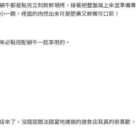
蝸牛都是點完立刻新鮮現烤，接著把整盤端上來並準備專
小一顆，裡面的肉挖出來可是肥美又鮮嫩可口耶！
）
來必點搭配蝸牛一起享用的。
）
店來了，沒錯這間法國當地連鎖的速食店我真的很喜歡，