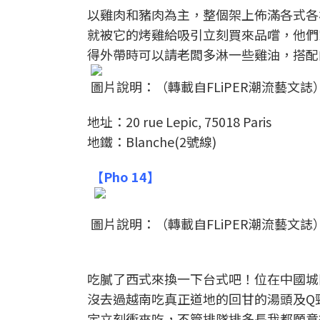
以雞肉和豬肉為主，整個架上佈滿各式各
就被它的烤雞給吸引立刻買來品嚐，他們
得外帶時可以請老闆多淋一些雞油，搭配
圖片說明：（轉載自FLiPER潮流藝文誌
地址：20 rue Lepic, 75018 Paris
地鐵：Blanche(2號線)
【Pho 14】
圖片說明：（轉載自FLiPER潮流藝文誌
吃膩了西式來換一下台式吧！位在中國城
沒去過越南吃真正道地的回甘的湯頭及Q
定立刻衝來吃，不管排隊排多長我都願意