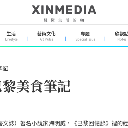
生活
藝術文化
專題
欣觀
Lifestyle
Art Pulse
Special Issue
Notes
筆記
巴黎美食筆記
潮流藝文誌）著名小說家海明威，《巴黎回憶錄》裡的