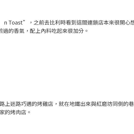
）
k’n Toast”，之前去比利時看到這間連鎖店本來很開心
油煎過的香氣，配上內料吃起來很加分。
）
）
路上迷路巧遇的烤雞店，就在地鐵出來與紅磨坊同側的巷
家的烤肉店。
）