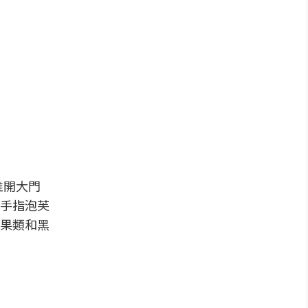
推開大門
手指泡芙
果類和黑