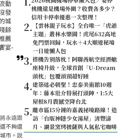
1
.
2026桃園機場停車懶人包／要停
流動
桃機還是機場外圍？收費各多少？
沒發
信用卡停車優惠一次整理！
的城
2
.
【雲林親子玩水】全台唯一「虎爺
殘餘
主題」叢林水樂園！虎尾632高地
推薦
免門票回歸，玩水＋4大順遊秘境
饗宴-
一日遊懶人包
3
.
搭機告別落枕！阿聯酋航空經濟艙
座椅升級，全球首創「U-Dream
頭枕」包覆頭頸超好睡
4
.
建築迷必朝聖！忠泰美術館10週
年：藤本壯介特展打頭陣，1:5大
屋根8月震撼空降台北
5
.
離市區15分鐘的嘉義祕境路線！造
將永遠跟
訪「台版神隱少女湯屋」清豐濤
還不夠還
月、湖景窯烤披薩與人氣私宅咖啡
城市。說