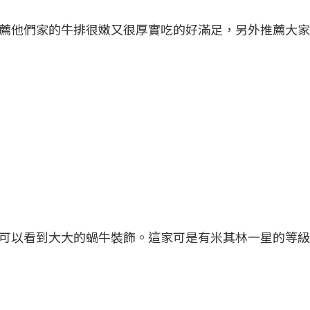
薦他們家的牛排很嫩又很厚實吃的好滿足，另外推薦大家
）
）
可以看到大大的蝸牛裝飾。這家可是有米其林一星的等級呢
）