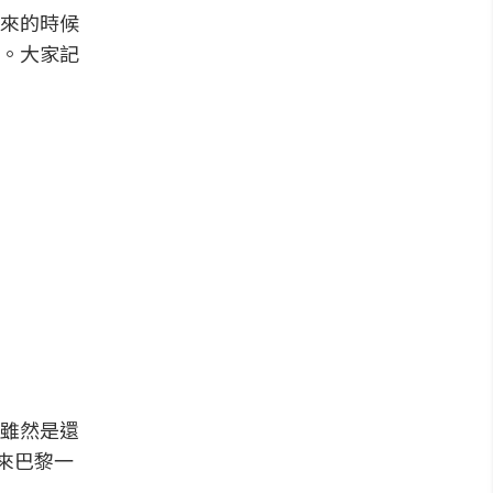
來的時候
。大家記
說雖然是還
來巴黎一