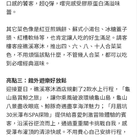
口感的饕客，超Q彈，嚐完感受膠原蛋白滿溢味
蕾。
其它菜色像是紅豆煎鍋餅、蘇式小湯包、冰糖蓋子
頭、紅槽軟絲等，也肯定讓人吃的好生滿足。請客
樓客座礁溪寒沐，推出四、六、八、十人合菜菜
色，不用煩惱該點什麼，不管幾人合菜，都可以吃
到必嚐經典滋味。
亮點三：館外遊樂好放鬆
迎接夏日，礁溪寒沐酒店規劃了2款水上行程，「龜
山島賞鯨之旅」，讓你乘風破浪環繞龜山島，龜山
八景盡收眼底、鯨豚奇遇盡享海洋魅力；「月眉坑
30米瀑布SPA探險」提供給喜愛刺激冒險體驗的賓
客，沿溪谷逆流而上，通過重重關卡挑戰自我，感
受瀑布灌頂的清涼快感。不用費心自己安排行程，