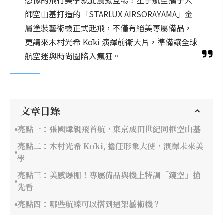
想像的飛行美學就此震撼登場！星宇航空攜手大
師空山基打造的「STARLUX AIRSORAYAMA」金
屬塗裝藝術機正式起飛，不僅有絕美專屬備品，
更請來木村光希 Kōki 演繹前衛大片，準備讓全球
航空迷與時尚圈陷入瘋狂。
文章目錄
亮點一：張國煒親飛首航，東京成田世紀同框空山基
亮點二：木村光希 Kōki, 擔任形象大使，演繹未來美
學
亮點三：美感爆棚！專屬備品與機上特調「鏡空」搶
先看
亮點四：哪些航線可以搭到這架藝術機？