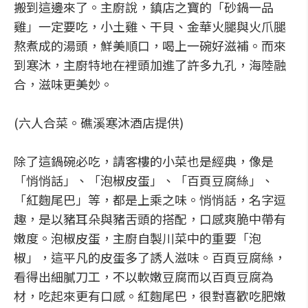
搬到這邊來了。主廚說，鎮店之寶的「砂鍋一品
雞」一定要吃，小土雞、干貝、金華火腿與火爪腿
熬煮成的湯頭，鮮美順口，喝上一碗好滋補。而來
到寒沐，主廚特地在裡頭加進了許多九孔，海陸融
合，滋味更美妙。
(六人合菜。礁溪寒沐酒店提供)
除了這鍋碗必吃，請客樓的小菜也是經典，像是
「悄悄話」、「泡椒皮蛋」、「百頁豆腐絲」、
「紅麴尾巴」等，都是上乘之味。悄悄話，名字逗
趣，是以豬耳朵與豬舌頭的搭配，口感爽脆中帶有
嫩度。泡椒皮蛋，主廚自製川菜中的重要「泡
椒」，這平凡的皮蛋多了誘人滋味。百頁豆腐絲，
看得出細膩刀工，不以軟嫩豆腐而以百頁豆腐為
材，吃起來更有口感。紅麴尾巴，很對喜歡吃肥嫩