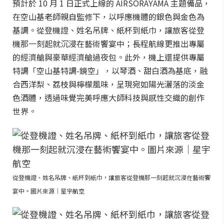
預計於 10 月 1 日正式上線的 AIRSORAYAMA 主題備品，
在空山基老師親自監修下，以呼應機體的銀色與金色為
基調。從登機證、姓名吊牌、紙杯到紙巾，讓旅客從登
機那一刻起就沉浸在藝術饗宴中；長程航線更推出專屬
的經濟艙與豪華經濟艙過夜包。此外，機上還提供專屬
特調「空山基特調-鏡空」，以琴酒、甜白酒為基底，融
合西洋梨、荔枝與檸檬風味，呈現宛如陽光灑落的淡金
色酒體，透過味覺完美呼應大師科技與感性交織的創作
世界。
從登機證、姓名吊牌、紙杯到紙巾，讓旅客從登機那一刻起就沉浸在藝術饗
宴中。圖片來源｜星宇航空