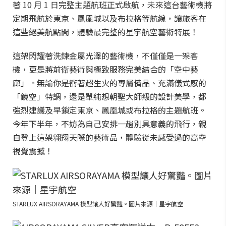
著 10 月 1 日完整主題航班正式啟航，未來這台藝術機將
定期飛航於東京、鳳凰城以及布拉格等航線，讓旅客在
這些絕美航點間，體驗最完整的星宇航空藝術特展！
這架閃耀著洗鍊金屬光澤的藝術機，不僅僅是一架客
機，更是將前衛藝術與極致服務完美結合的「空中藝
廊」。無論你是衝著超生火的專屬備品、充滿儀式感的
「鏡空」特調，還是單純想朝聖大師級的設計美學，都
強烈建議及早鎖定東京、鳳凰城或布拉格的主題航班。
今年下半年，不妨為自己安排一趟別具意義的飛行，親
自登上這架翱翔天際的藝術品，體驗從未感受過的高空
視覺震撼！
STARLUX AIRSORAYAMA 模型讓人好驚豔。圖片來源｜星宇航空