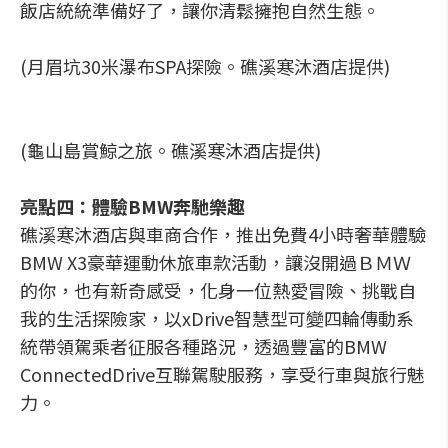
飯店統統準備好了，讓你清鬆擁抱自然生態。
(月眉坑30米瀑布SPA探險。礁溪寒沐酒店提供)
(龜山島賞鯨之旅。礁溪寒沐酒店提供)
亮點四：體驗BMW奔馳樂趣
礁溪寒沐酒店與車商合作，推出免費4小時奢華體驗
BMW X3豪華運動休旅車款活動，讓沒開過ＢＭＷ
的你，也有新奇感受，化身一位熱愛冒險、挑戰自
我的生活探險家，以xDrive智慧型可變四輪傳動系
統帶領駕乘者征服各種路況，透過豐富的BMW
ConnectedDrive互聯駕駛服務，享受行車與旅行魅
力。