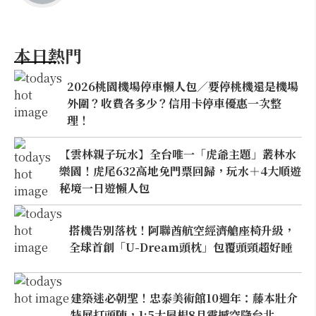
本日熱門
2026桃園機場停車懶人包／要停桃機還是機場
外圍？收費各多少？信用卡停車優惠一次整
理！
【雲林親子玩水】全台唯一「虎爺主題」叢林水
樂園！虎尾632高地免門票回歸，玩水＋4大順遊
秘境一日遊懶人包
搭機告別落枕！阿聯酋航空經濟艙座椅升級，
全球首創「U-Dream頭枕」包覆頭頸超好睡
建築迷必朝聖！忠泰美術館10週年：藤本壯介
特展打頭陣，1:5大屋根8月震撼空降台北