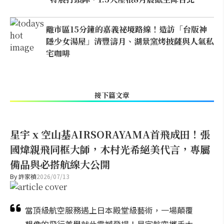
離市區15分鐘的嘉義祕境路線！造訪「台版神
隱少女湯屋」清豐濤月、湖景窯烤披薩與人氣私
宅咖啡
接下篇文章
星宇 x 空山基AIRSORAYAMA首飛成田！張
國煒親飛同框大師，木村光希絕美代言，專屬
備品與必搭航線大公開
By
許家禎
2026/07/13
當頂級航空服務遇上日本殿堂級藝術，一場顛覆