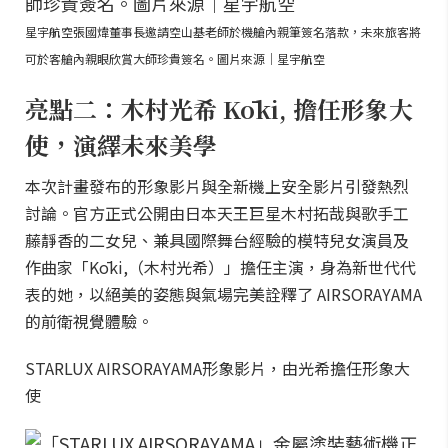
星宇航空張國煒董事長邀請空山基老師於機艙內親筆簽名落款，未來旅客將
可於客艙內親眼欣賞大師珍貴簽名。圖片來源｜星宇航空
亮點二：木村光希 Kōki, 擔任形象大
使，演繹未來美學
本次計畫發布的形象影片與全新機上安全影片引發熱烈
討論。官方正式公開由日本天王巨星木村拓哉與歌手工
藤靜香的二女兒、兼具國際舞台經驗的模特兒女演員及
作曲家「Kōki,（木村光希）」擔任主演，身為新世代代
表的她，以絕美的姿態與氣場完美詮釋了 AIRSORAYAMA
的前衛視覺體驗。
STARLUX AIRSORAYAMA形象影片，由光希擔任形象大
使