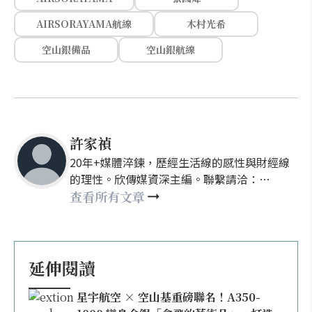
AIRSORAYAMA航線
木村光希
空山銀備品
空山銀航線
許家禎
20年+媒體淬鍊，歷經生活線的感性與財經線
的理性。欣傳媒資深主編。聯繫請洽：
nellyhsu@xinmedia.com
查看所有文章
延伸閱讀
星宇航空 × 空山基重磅聯名！A350-