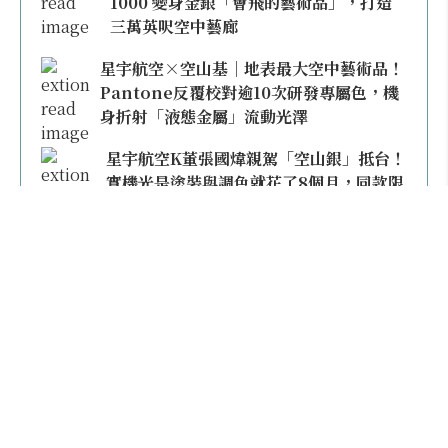
1000 變身金銀「會飛的藝術品」，打造
三萬英呎空中藝廊
星宇航空×空山基｜地表最大空中藝術品！
Pantone反覆校對逾10次研發專屬色，機
身折射「液態金屬」流動光澤
星宇航空K董張國煒親駕「空山銀」抵台！
實機光是塗裝與調色就花了8個月，同款限
量模型上架即秒殺
本日熱門
2026桃園機場停車懶人包／要停桃機還是機場
外圍？收費各多少？信用卡停車優惠一次整