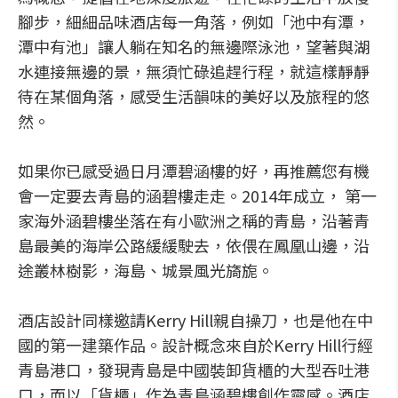
腳步，細細品味酒店每一角落，例如「池中有潭，
潭中有池」讓人躺在知名的無邊際泳池，望著與湖
水連接無邊的景，無須忙碌追趕行程，就這樣靜靜
待在某個角落，感受生活韻味的美好以及旅程的悠
然。
如果你已感受過日月潭碧涵樓的好，再推薦您有機
會一定要去青島的涵碧樓走走。2014年成立， 第一
家海外涵碧樓坐落在有小歐洲之稱的青島，沿著青
島最美的海岸公路緩緩駛去，依偎在鳳凰山邊，沿
途叢林樹影，海島、城景風光旖旎。
酒店設計同樣邀請Kerry Hill親自操刀，也是他在中
國的第一建築作品。設計概念來自於Kerry Hill行經
青島港口，發現青島是中國裝卸貨櫃的大型吞吐港
口，而以「貨櫃」作為青島涵碧樓創作靈感。酒店