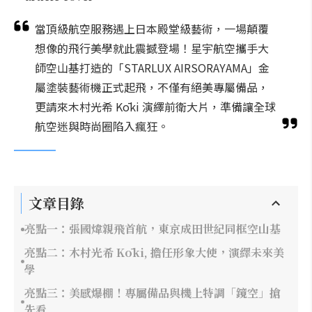
當頂級航空服務遇上日本殿堂級藝術，一場顛覆
想像的飛行美學就此震撼登場！星宇航空攜手大
師空山基打造的「STARLUX AIRSORAYAMA」金
屬塗裝藝術機正式起飛，不僅有絕美專屬備品，
更請來木村光希 Kōki 演繹前衛大片，準備讓全球
航空迷與時尚圈陷入瘋狂。
文章目錄
亮點一：張國煒親飛首航，東京成田世紀同框空山基
亮點二：木村光希 Kōki, 擔任形象大使，演繹未來美
學
亮點三：美感爆棚！專屬備品與機上特調「鏡空」搶
先看