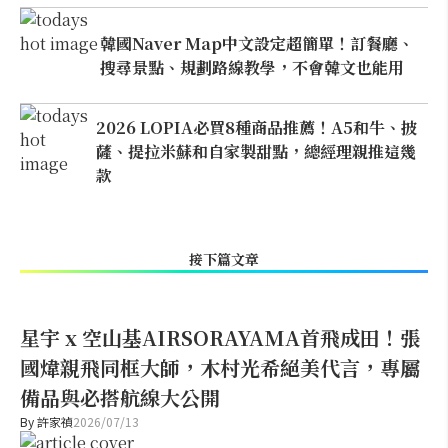
韓國Naver Map中文設定超簡單！訂餐廳、
搜尋景點、規劃路線教學，不會韓文也能用
2026 LOPIA必買8種商品推薦！A5和牛、披
薩、提拉米蘇和自家製甜點，總經理親推這幾
款
接下篇文章
星宇 x 空山基AIRSORAYAMA首飛成田！張
國煒親飛同框大師，木村光希絕美代言，專屬
備品與必搭航線大公開
By
許家禎
2026/07/13