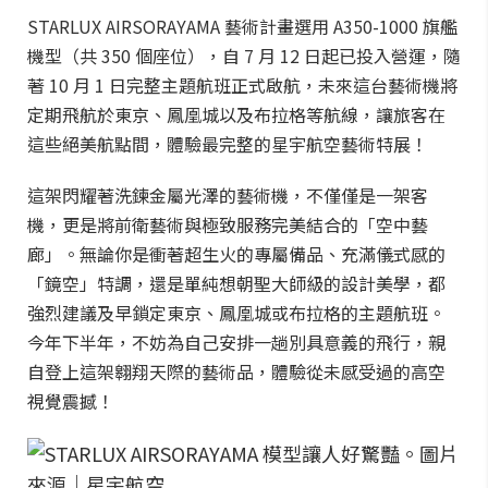
STARLUX AIRSORAYAMA 藝術計畫選用 A350-1000 旗艦
機型（共 350 個座位），自 7 月 12 日起已投入營運，隨
著 10 月 1 日完整主題航班正式啟航，未來這台藝術機將
定期飛航於東京、鳳凰城以及布拉格等航線，讓旅客在
這些絕美航點間，體驗最完整的星宇航空藝術特展！
這架閃耀著洗鍊金屬光澤的藝術機，不僅僅是一架客
機，更是將前衛藝術與極致服務完美結合的「空中藝
廊」。無論你是衝著超生火的專屬備品、充滿儀式感的
「鏡空」特調，還是單純想朝聖大師級的設計美學，都
強烈建議及早鎖定東京、鳳凰城或布拉格的主題航班。
今年下半年，不妨為自己安排一趟別具意義的飛行，親
自登上這架翱翔天際的藝術品，體驗從未感受過的高空
視覺震撼！