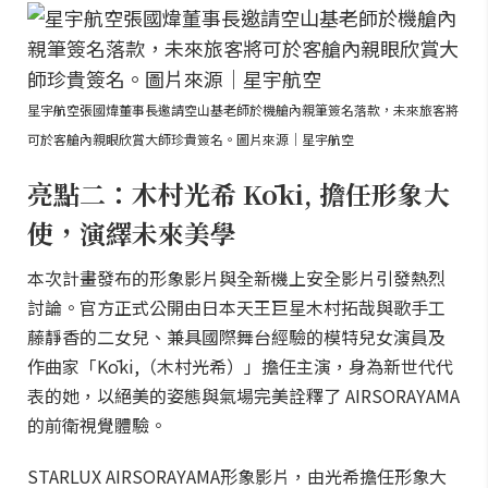
星宇航空張國煒董事長邀請空山基老師於機艙內親筆簽名落款，未來旅客將
可於客艙內親眼欣賞大師珍貴簽名。圖片來源｜星宇航空
亮點二：木村光希 Kōki, 擔任形象大
使，演繹未來美學
本次計畫發布的形象影片與全新機上安全影片引發熱烈
討論。官方正式公開由日本天王巨星木村拓哉與歌手工
藤靜香的二女兒、兼具國際舞台經驗的模特兒女演員及
作曲家「Kōki,（木村光希）」擔任主演，身為新世代代
表的她，以絕美的姿態與氣場完美詮釋了 AIRSORAYAMA
的前衛視覺體驗。
STARLUX AIRSORAYAMA形象影片，由光希擔任形象大