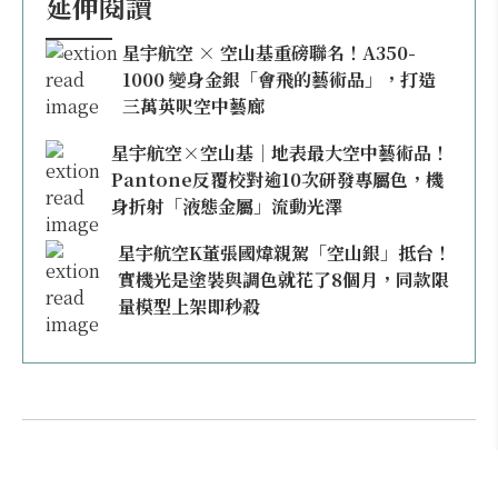
延伸閱讀
星宇航空 × 空山基重磅聯名！A350-
1000 變身金銀「會飛的藝術品」，打造
三萬英呎空中藝廊
星宇航空×空山基｜地表最大空中藝術品！
Pantone反覆校對逾10次研發專屬色，機
身折射「液態金屬」流動光澤
星宇航空K董張國煒親駕「空山銀」抵台！
實機光是塗裝與調色就花了8個月，同款限
量模型上架即秒殺
本日熱門