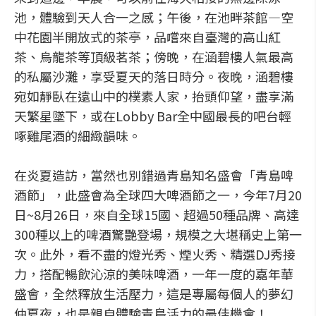
池，體驗到天人合一之感；午後，在池畔茶館—空
中花園半開放式的茶亭，品嚐來自臺灣的高山紅
茶、烏龍茶等頂級茗茶；傍晚，在涵碧樓人氣最高
的私屬沙灘，享受夏天的落日時分。夜晚，涵碧樓
宛如靜臥在遠山中的樸素人家，抬頭仰望，盡享滿
天繁星墜下，或在Lobby Bar全中國最長的吧台輕
啄雞尾酒的細緻韻味。
在炎夏造訪，當然也別錯過青島知名盛會「青島啤
酒節」，此盛會為全球四大啤酒節之一，今年7月20
日~8月26日，來自全球15國、超過50種品牌、高達
300種以上的啤酒驚艷登場，規模之大堪稱史上第一
次。此外，看不盡的燈光秀、煙火秀、精選DJ秀接
力，搭配暢飲沁涼的美味啤酒，一年一度的嘉年華
盛會，全然釋放生活壓力，這是專屬每個人的夢幻
仲夏夜，也是親自體驗青島活力的最佳機會！