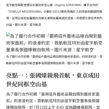
星宇航空與殿堂級日本藝術家空山基（Hajime SORAYAMA）攜手合作的
「STARLUX AIRSORAYAMA」計劃B-58553銀色飛機於之前降落桃園國際機
場，呈現出宛如金屬般的洗鍊光澤與金屬美感的塗裝一亮相便引發各界熱烈
討論。圖片來源｜星宇航空
為了履行合作初期「要將這件藝術品親自開到藝術家面前」的浪漫約定，首
航航班特別由星宇航空董事長張國煒親自執飛。圖片來源｜星宇航空
亮點一：張國煒親飛首航，東京成田
世紀同框空山基
為了履行合作初期「要將這件藝術品親自開到藝術家面
前」的浪漫約定，首航航班特別由星宇航空董事長張國
煒親自執飛，於7月12日上午 8:43 從桃園機場起飛，並