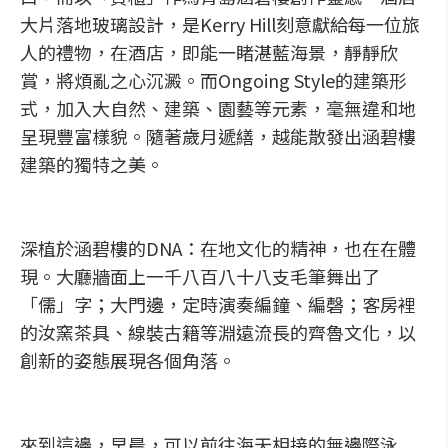
大片落地玻璃設計，是Kerry Hill刻意獻給每一位旅
人的禮物，在酒店，即能一睹湛藍海景，靜靜欣
賞，將煩亂之心沉澱。而Ongoing Style的建築形
式，加入大自然、建築、園藝等元素，毫無違和地
呈現豐富樣貌。隨著歲月遞繕，越能散發出涵碧樓
建築的獨特之美。
深植於涵碧樓的DNA：在地文化的精神，也在在體
現。大廳牆面上一千八百八十八支毛筆舞出了
「儒」字；大門邊，定時演奏編鐘、編磬；客房裡
的汝窯茶具、線裝古籍等淵遠流長的齊魯文化，以
創新的姿態展現各個角落。
來到這邊，早晨，可以前往海天相接的無邊際泳