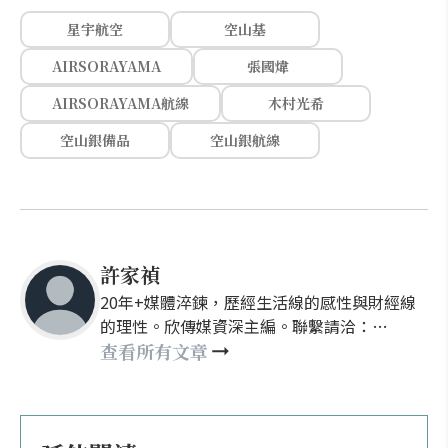
星宇航空
空山基
AIRSORAYAMA
張國煒
AIRSORAYAMA航線
木村光希
空山銀備品
空山銀航線
許家禎
20年+媒體淬鍊，歷經生活線的感性與財經線
的理性。欣傳媒資深主編。聯繫請洽：
nellyhsu@xinmedia.com
查看所有文章