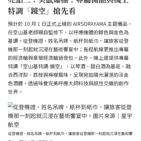
特調「鏡空」搶先看
預計於 10 月 1 日正式上線的 AIRSORAYAMA 主題備品，
在空山基老師親自監修下，以呼應機體的銀色與金色為
基調。從登機證、姓名吊牌、紙杯到紙巾，讓旅客從登
機那一刻起就沉浸在藝術饗宴中；長程航線更推出專屬
的經濟艙與豪華經濟艙過夜包。此外，機上還提供專屬
特調「空山基特調-鏡空」，以琴酒、甜白酒為基底，融
合西洋梨、荔枝與檸檬風味，呈現宛如陽光灑落的淡金
色酒體，透過味覺完美呼應大師科技與感性交織的創作
世界。
從登機證、姓名吊牌、紙杯到紙巾，讓旅客從登機那一刻起就沉浸在藝術饗