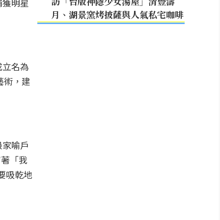
訪「台版神隱少女湯屋」清豐濤
捕獲明星
月、湖景窯烤披薩與人氣私宅咖啡
成立名為
藝術，建
最家喻戶
寫著「我
要吸乾地