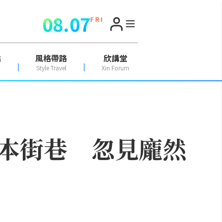
08.07
F R I
點
風格帶路
欣講堂
Style Travel
Xin Forum
本街巷 忽見龐然