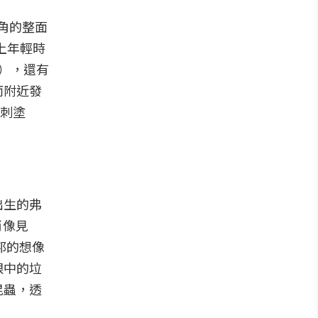
轉角的整面
上年輕時
io），還有
而附近發
諷刺塗
出生的弗
物肖像見
邦的想像
眼中的垃
昆蟲，透