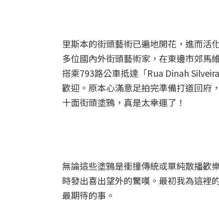
里斯本的街頭藝術已遍地開花，進而活化
多位國內外街頭藝術家，在東邊市郊馬維拉
搭乘793路公車抵達「Rua Dinah Si
歡迎。原本心滿意足拍完準備打道回府
十面街頭塗鴉，真是太幸運了！
無論這些塗鴉是衝撞傳統或單純散播歡
時發出喜出望外的驚嘆。最初我為這裡
最期待的事。