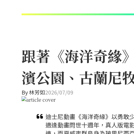
跟著《海洋奇緣
濱公園、古蘭尼
By
林芳如
2026/07/09
迪士尼動畫《海洋奇緣》以勇敢少
適逢動畫問世十週年，真人版電
連，而夏威夷群島身為玻里尼西