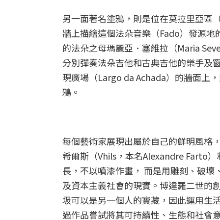
另一面著名塗鴉，則是位在莫拉里亞區（Mou
牆上描繪這個法朵音樂（Fado）發源
的法朵之母瑪麗亞．塞維拉（Maria Seve
分別彈奏法朵吉他和古典吉他的樂手及
現廣場（Largo da Achada）
鴉。
每個藝術家展現出屬於自己的鮮明風格
希爾斯（Vhils，本名Alexandre Fa
長，不以噴漆作畫， 而是用雕刻、破壞
及資本主義社會的現實。博達羅二世的
圾可以是另一個人的寶藏，因此運用生
過作品嘗試將其可持續性、生態和社會