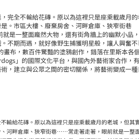
迷，完全不輸給花磚。原以為這裡只是座乘載歲月的
皆是。市區大樓、廢棄房舍、河畔倉庫、狹窄街巷
著走著，眼前就是一整面龐然大物，還有街角牆上的幽默小品
戲。不期而遇，就好像野生捕獲明星般，讓人興奮不
最棒的畫布，數百件驚豔的塗鴉創作，錯落在里斯本各
rdogs」的國際文化平台，與國內外藝術家合作，
藝術，建立與公眾之間的密切關係，將藝術變成一種
全不輸給花磚。原以為這裡只是座乘載歲月的老城，但其
舍、河畔倉庫、狹窄街巷……常走著走著，眼前就是一整