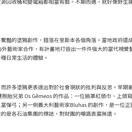
資源回收桶和變電箱都相當有戲。不期而遇，就好像野生
件驚豔的塗鴉創作，錯落在里斯本各個角落。當地政府還
與國內外藝術家合作，有計畫地打造出一件件強大的當代視覺
一種日常生活的體驗。
，而許多塗鴉更表達出對於社會現狀的批判與反思。早期
雙胞胎兄弟 Os Gêmeos 的作品：一位臉罩紅頭巾、上頭
彈弓；另一側義大利藝術家Bluhas 的創作，是一位正
畫的是各石油集團的標誌，對財團的嘲諷表露無遺。