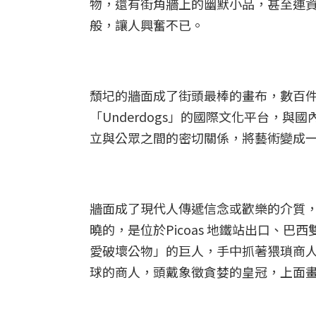
物，還有街角牆上的幽默小品，甚至連
般，讓人興奮不已。
頹圮的牆面成了街頭最棒的畫布，數百
「Underdogs」的國際文化平台，
立與公眾之間的密切關係，將藝術變成
牆面成了現代人傳遞信念或歡樂的介質
曉的，是位於Picoas 地鐵站出口、巴西
愛破壞公物」的巨人，手中抓著猥瑣商人當
球的商人，頭戴象徵貪婪的皇冠，上面