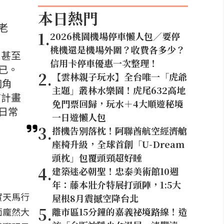
本日熱門
老
1
.
2026桃園機場停車懶人包／要停
桃機還是機場外圍？收費各多少？
，甚至
信用卡停車優惠一次整理！
已。
2
.
【雲林親子玩水】全台唯一「虎爺
個角
主題」叢林水樂園！虎尾632高地
有計畫
免門票回歸，玩水＋4大順遊秘境
日常
一日遊懶人包
3
.
搭機告別落枕！阿聯酋航空經濟艙
座椅升級，全球首創「U-Dream
頭枕」包覆頭頸超好睡
4
.
建築迷必朝聖！忠泰美術館10週
年：藤本壯介特展打頭陣，1:5大
實天馬行
屋根8月震撼空降台北
5
.
面龐然大
離市區15分鐘的嘉義祕境路線！造