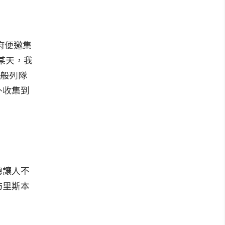
府便邀集
某天，我
門神般列隊
外收集到
總讓人不
訪里斯本