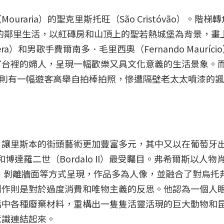
raria）的聖克里斯托旺（São Cristóvão）。階梯
地的鄰里生活，以紅磚房和山頂上的聖若熱城堡為背景，畫
ra）和男歌手費爾南多．毛里西奧（Fernando Mauríc
窗台裡的婦人，呈現一幅歡樂又具文化意義的生活景象。
的牆面上，則有一幅遊客高舉自拍棒拍照，慘遭隔壁老太太噴漆的
，讓里斯本的街頭藝術更加豐富多元，其中又以在葡萄牙
rto）和博達羅二世（Bordalo II）最受矚目。弗希爾斯以人
、剝離牆面等方式呈現，作品多為人像，並融合了對烏托
創作則是對於過度消費和唯物主義的反思。他認為一個人
活中各種廢棄材料，重構出一隻隻活靈活現的巨大動物和
意識連結起來。