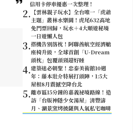
信用卡停車優惠一次整理！
2
.
【雲林親子玩水】全台唯一「虎爺
主題」叢林水樂園！虎尾632高地
免門票回歸，玩水＋4大順遊秘境
一日遊懶人包
3
.
搭機告別落枕！阿聯酋航空經濟艙
座椅升級，全球首創「U-Dream
頭枕」包覆頭頸超好睡
4
.
建築迷必朝聖！忠泰美術館10週
年：藤本壯介特展打頭陣，1:5大
屋根8月震撼空降台北
5
.
離市區15分鐘的嘉義祕境路線！造
訪「台版神隱少女湯屋」清豐濤
月、湖景窯烤披薩與人氣私宅咖啡