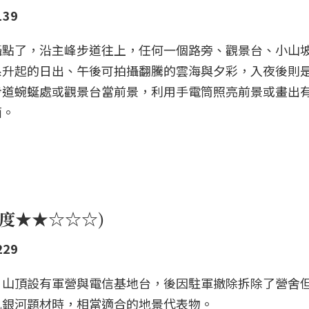
139
攝點了，沿主峰步道往上，任何一個路旁、觀景台、小山
系升起的日出、午後可拍攝翻騰的雲海與夕彩，入夜後則
步道蜿蜒處或觀景台當前景，利用手電筒照亮前景或畫出
面。
門度★★☆☆☆)
229
，山頂設有軍營與電信基地台，後因駐軍撤除拆除了營舍
軌銀河題材時，相當適合的地景代表物。