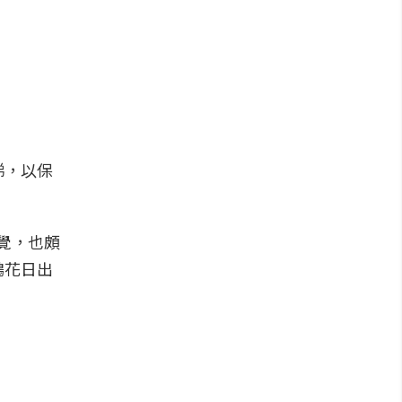
梯，以保
覺，也頗
鵑花日出