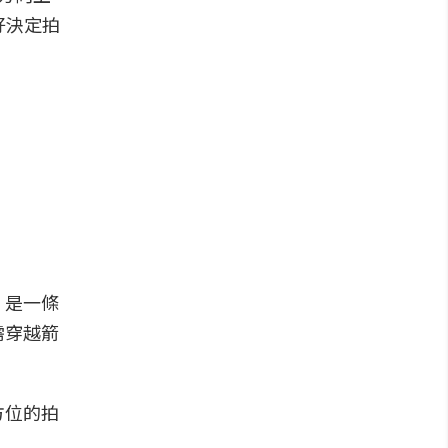
好決定拍
，是一條
需穿越箭
方位的拍