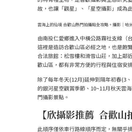
故，也讓「觀星」、「星空攝影」成為
雲海上的仙境 合歡山熱門拍攝點全攻略。攝影｜哈米貓、
由南投仁愛鄉進入中橫公路霧社支線（台
這裡是造訪合歡山區必經之地，也是飽
合法旅館：松雪樓和滑雪山莊，加上鄰
歡山區，都有非常方便的行程與住宿安
除了每年冬天(12月)延伸到隔年初春(3
的銀河星空觀賞季節、10~11月秋天
門攝影景點。
【欣攝影推薦 合歡山
此順序僅依車行路線順序而定，無關乎