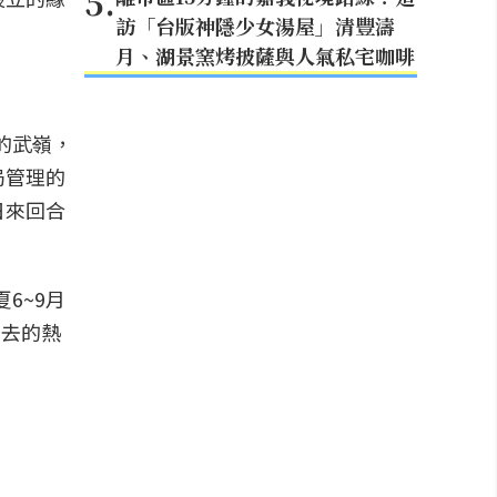
5
.
訪「台版神隱少女湯屋」清豐濤
月、湖景窯烤披薩與人氣私宅咖啡
的武嶺，
局管理的
日來回合
6~9月
想去的熱