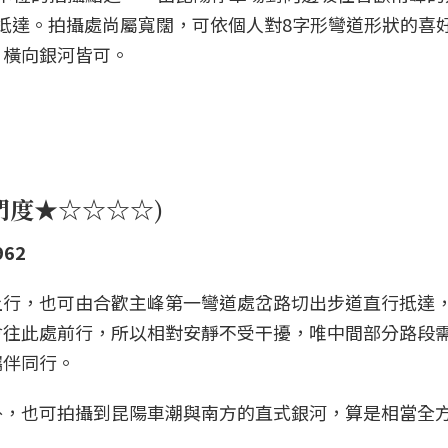
可抵達。拍攝處尚屬寬闊，可依個人對8字形彎道形狀的喜
、橫向銀河皆可。
門度★☆☆☆☆)
962
上行，也可由合歡主峰第一彎道處岔路切出步道直行抵達
會往此處前行，所以相對安靜不受干擾，唯中間部分路段
攜伴同行。
外，也可拍攝到昆陽車潮與南方的直式銀河，算是相當全