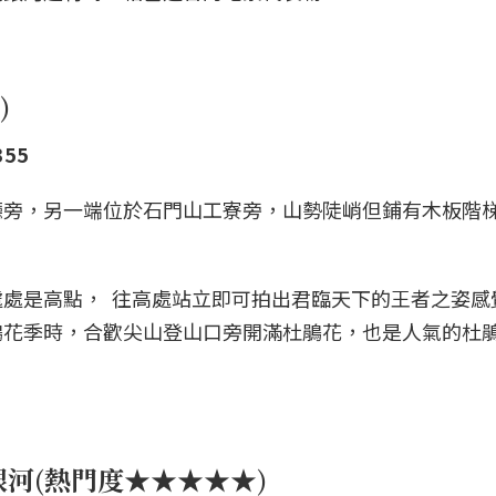
)
355
廳旁，另一端位於石門山工寮旁，山勢陡峭但鋪有木板階
處是高點， 往高處站立即可拍出君臨天下的王者之姿感
鵑花季時，合歡尖山登山口旁開滿杜鵑花，也是人氣的杜
銀河(熱門度★★★★★)