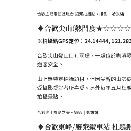
合歡主峰電信基地台 銀河拍攝點。攝影｜哈米貓
♦合歡尖山(熱門度★☆☆☆☆
※拍攝點GPS定位：24.14444, 121.28
合歡尖山登山口有兩處，一處位於咖啡
遊客安全。
山上無特定拍攝題材，但因尖聳的山勢處
受攝影愛好者所喜愛。另外每年五月杜
拍攝景點。
合歡尖山攝影之美。攝影｜鄭妍妍
♦合歡東峰/廢棄纜車站 杜鵑