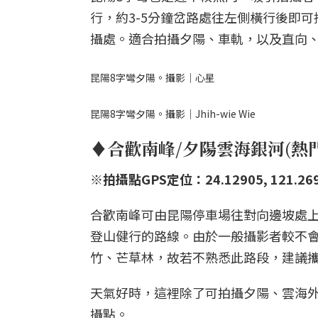
行，約3-5分鐘岔路處往左側橫行後即
攝處。適合拍攝夕陽、車軌，以及直向
昆陽8字彎夕陽。攝影｜心星
昆陽8字彎夕陽。攝影｜Jhih-wie Wie
♦合歡南峰/夕陽雲海銀河(熱
※拍攝點GPS定位：24.12905, 121.26
合歡南峰可由昆陽停車場往對向邊坡處
登山健行的路線。由於一般攝影者較不
竹、芒草林，故若不熟悉此路段，建議
天氣好時，這裡除了可拍攝夕陽、雲海
攝點。