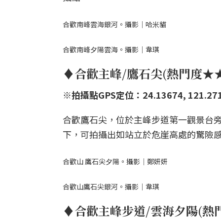
合歡南峰雲海銀河。攝影｜哈米貓
合歡南峰夕陽雲海。攝影｜韋琪
♦合歡主峰/鷹石尖(熱門度★
※拍攝點GPS定位：24.13674, 121.27
合歡鷹石尖，位於主峰步道第一觀景台旁
下，可拍攝出如站立於危崖高處的驚險
合歡山 鷹石尖夕陽。攝影｜鄭妍妍
合歡山鷹石尖銀河。攝影｜韋琪
♦合歡主峰步道/雲海夕陽(熱