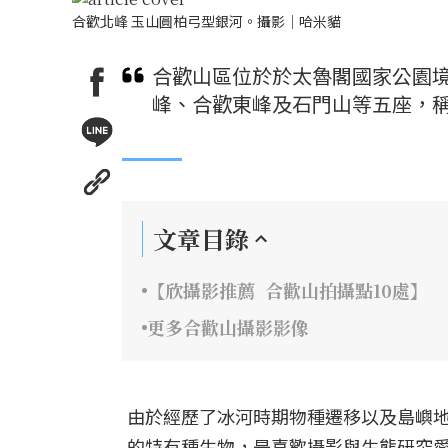
合歡北峰 玉山圓柏弓型銀河。攝影｜哈米貓
合歡山區位於於太魯閣國家公園
峰、合歡東峰及石門山等五座，
文章目錄
【欣攝影推薦 合歡山拍攝點10處】
更多合歡山攝影影像
由於經歷了冰河時期物種遷移以及島嶼
的特有種生物，是喜歡攝影與生態研究