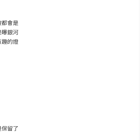
坡都會是
是曝銀河
有趣的燈
但保留了