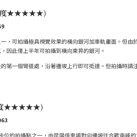
門度★★★★★)
69
之一，可拍攝極具視覺效果的橫向銀河加車軌畫面。但由
式，因此僅上半年可拍攝到橫向東昇的銀河。
後的第一個彎道處，沿著邊坡上行即可抵達。但拍攝時請
度★★★★★)
063
卡位的拍攝點之一，由昆陽停車場對向邊坡往合歡南峰的