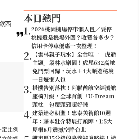
本日熱門
歡西
1
.
2026桃園機場停車懶人包／要停
桃機還是機場外圍？收費各多少？
信用卡停車優惠一次整理！
2
.
【雲林親子玩水】全台唯一「虎爺
主題」叢林水樂園！虎尾632高地
免門票回歸，玩水＋4大順遊秘境
一日遊懶人包
3
.
搭機告別落枕！阿聯酋航空經濟艙
座椅升級，全球首創「U-Dream
頭枕」包覆頭頸超好睡
4
.
建築迷必朝聖！忠泰美術館10週
年：藤本壯介特展打頭陣，1:5大
一定比例
屋根8月震撼空降台北
離市區15分鐘的嘉義祕境路線！造
設立的緣