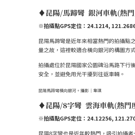
♦昆陽/馬蹄彎 銀河車軌(熱
※拍攝點GPS定位：24.1214, 121.268
昆陽馬蹄彎是近年來相當熱門的拍攝點
量之故，這裡較適合橫向銀河的構圖方
拍攝處位於昆陽國家公園碑沿馬路下行
安全，並避免用光干擾到往返車輛。
昆陽馬蹄彎橫向銀河。攝影｜韋琪
♦昆陽/8字彎 雲海車軌(熱門
※拍攝點GPS定位：24.12256, 121.27
昆陽8字彎也是近年較熱門，吸引拍攝者