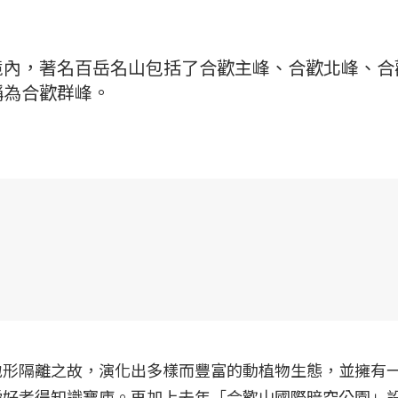
境內，著名百岳名山包括了合歡主峰、合歡北峰、合
稱為合歡群峰。
地形隔離之故，演化出多樣而豐富的動植物生態，並擁有
愛好者得知識寶庫。再加上去年「合歡山國際暗空公園」