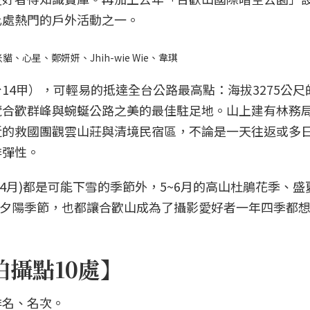
此處熱門的戶外活動之一。
心星、鄭妍妍、Jhih-wie Wie、韋琪
14甲），可輕易的抵達全台公路最高點：海拔3275公尺
覽合歡群峰與蜿蜒公路之美的最佳駐足地。山上建有林務
近的救國團觀雲山莊與清境民宿區，不論是一天往返或多
排彈性。
、4月)都是可能下雪的季節外，5~6月的高山杜鵑花季、盛夏
雲海夕陽季節，也都讓合歡山成為了攝影愛好者一年四季都
拍攝點10處】
排名、名次。