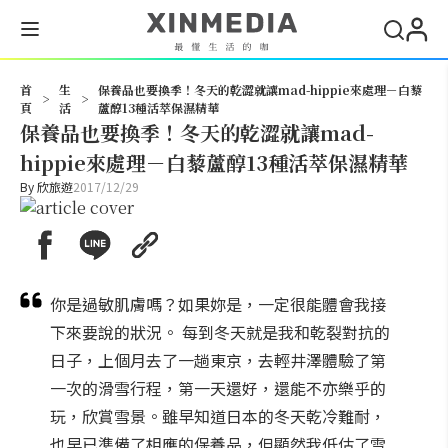
搜尋
首
生
保養品也要換季！冬天的乾澀就讓mad-hippie來處理－白藜
>
>
頁
活
蘆醇13種活萃保濕精華
保養品也要換季！冬天的乾澀就讓mad-
hippie來處理－白藜蘆醇13種活萃保濕精華
By
欣旅遊
2017/12/29
你是過敏肌膚嗎？如果妳是，一定很能體會我接
下來要說的狀況。 每到冬天就是我和乾裂對抗的
日子，上個月去了一趟東京，去輕井澤體驗了第
一次的滑雪行程，第一天還好，還能不亦樂乎的
玩，欣賞雪景。雖早知道日本的冬天乾冷難耐，
也早已準備了相應的保養品，但顯然我低估了雪