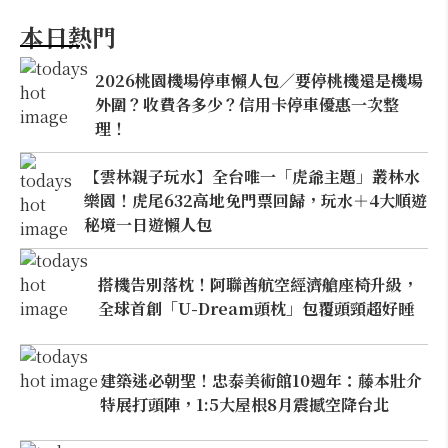
本日熱門
2026桃園機場停車懶人包／要停桃機還是機場
外圍？收費各多少？信用卡停車優惠一次整
理！
【雲林親子玩水】全台唯一「虎爺主題」叢林水
樂園！虎尾632高地免門票回歸，玩水＋4大順遊
秘境一日遊懶人包
搭機告別落枕！阿聯酋航空經濟艙座椅升級，
全球首創「U-Dream頭枕」包覆頭頸超好睡
建築迷必朝聖！忠泰美術館10週年：藤本壯介
特展打頭陣，1:5大屋根8月震撼空降台北