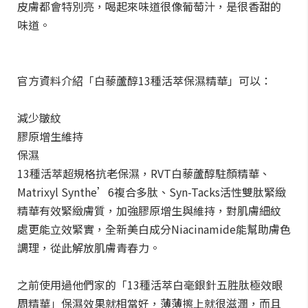
皮膚都會特別亮，喝起來味道很像葡萄汁，是很香甜的
味道。
官方資料介紹「白藜蘆醇13種活萃保濕精華」可以：
減少皺紋
膠原增生維持
保濕
13種活萃超規格抗老保濕，RVT白藜蘆醇駐顏精華、
Matrixyl Synthe’6複合多肽、Syn-Tacks活性雙肽緊緻
精華有效緊緻膚質，加強膠原增生與維持，對肌膚細紋
處更能立效緊實，全新美白成分Niacinamide能幫助膚色
調理，從此解放肌膚青春力。
之前使用過他們家的「13種活萃白毫銀針五胜肽極效眼
周精華」保濕效果就相當好，薄薄擦上就很滋潤，而且