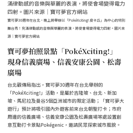
寶可夢30週年在台北，晚上將舉辦以「PokéXciting! 皮卡丘」為中心的特別
舞台秀！充滿律動感的音樂與華麗的表演，將使會場變得電力四射。圖片來
源｜寶可夢官方網站
寶可夢拍照景點「PokéXciting!」
現身信義廣場、信義安康公園、松壽
廣場
台北觀傳局指出，寶可夢30週年在台北舉辦的
「PokéXciting!」活動，是屬於吉隆坡、台北、新加
坡、馬尼拉及曼谷5個亞洲城市的限定活動；「寶可夢大
遊行」預計將吸引國內外遊客前來台北朝聖打卡；市府
周邊的信義廣場、信義安康公園及松壽廣場等處設置創
意互動打卡景點Pokégenic，邀請民眾探索城市風貌。