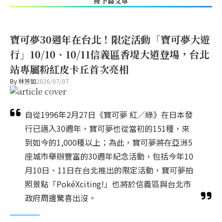
接下篇文章
寶可夢30週年在台北！限定活動「寶可夢大遊
行」10/10、10/11信義區香堤大道登場，台北
站專屬粉紅皮卡丘首次亮相
By
林芳如
2026/07/07
自從1996年2月27日《寶可夢 紅／綠》在日本發
行已邁入30週年，寶可夢也從當初的151種，來
到如今的1,000種以上；為此，寶可夢將在亞洲5
座城市舉辦豐富的30週年紀念活動，包括今年10
月10日、11日在台北推出的限定活動，寶可夢拍
照景點「PokéXciting!」也將於信義區與台北市
政府周邊驚喜出沒。