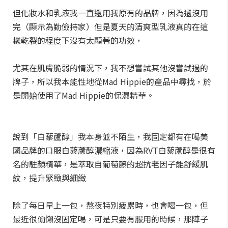
但化妝水和乳液我一直還用我原有的品牌，因為還沒用
完（顯示為勤儉持家）但是夏天的清爽型乳液真的在這
樣乾裂的程度下沒有太顯著的功效，
尤其在肌膚脆弱的情況下，我不想嘗試其他沒嘗試過的
牌子，所以我本能性地從Mad Hippie的產品中尋找，於
是開始使用了Mad Hippie的保濕精華。
說到「白藜蘆醇」我本身並不陌生，我固定都有在喝美
國品牌的口服白藜蘆醇濃縮液，因為RVT白藜蘆醇是很有
名的駐顏精華，是萃取自葡萄藤的超抗老因子能舒緩肌
紋，提升緊緻與細緻
除了每日早上一包，熬夜特別疲累時，也會喝一包，但
最近很偷懶沒固定喝，可是只要有服用的時候，那陣子