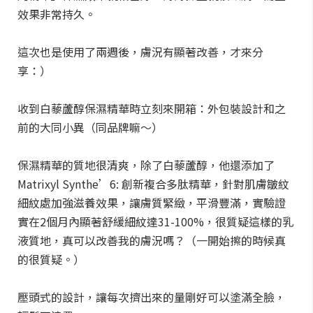
效果非常持久。
這次也是使用了兩週後，膚況有顯著改善，才來分
享：）
收到白藜蘆醇保濕精華時立刻來開箱：外包裝設計和之
前的大同小異（同品牌嘛～）
保濕精華的質地很清爽，除了白藜蘆醇，他還添加了
Matrixyl Synthe’6: 創新複合多肽精華，針對肌膚皺紋
細紋處加強滋養效果，讓膚質緊緻，平滑豐滿，實驗證
實在2個月內顯著舒緩細紋達31-100%，很質疑這樣的乳
液質地，真可以改善我的膚況嗎？（一開始擦的時候真
的很質疑。）
壓頭式的設計，讓每次擠出來的量剛好可以塗滿全臉，