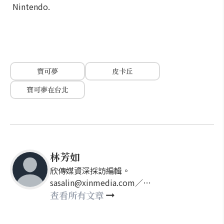
Nintendo.
寶可夢
皮卡丘
寶可夢在台北
林芳如
欣傳媒資深採訪編輯。
sasalin@xinmedia.com／
happy21917@gmail.com
查看所有文章