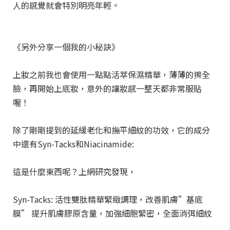
人的感覺就會特別明亮年輕。
《另外分享一個我的小秘訣》
上妝之前我也會使用一點點活萃保濕精華，薄薄的擦全
臉，再開始上底妝，意外的讓妝感一整天都非常服貼
喔！
除了剛剛提到的延緩老化和撫平細紋的功效，它的成分
中還有Syn-Tacks和Niacinamide:
這是什麼東西呢？上網研究發現，
Syn-Tacks: 活性雙肽精華緊緻調理，改善肌膚”基底
膜” 提升肌膚膠原含量，加強細胞緊密，全面消弭細紋