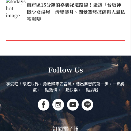
離市區15分鐘的嘉義祕境路線！造訪「台版神
隱少女湯屋」清豐濤月、湖景窯烤披薩與人氣私
宅咖啡
Follow Us
享受吧！環遊世界，勇敢歸零去冒險，踏出夢想的第一步。一點勇
氣，一點熱情，一點快樂，一點挑戰
訂閱電子報