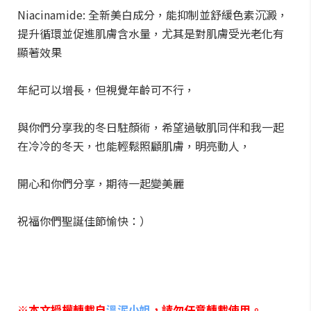
Niacinamide: 全新美白成分，能抑制並舒緩色素沉澱，
提升循環並促進肌膚含水量，尤其是對肌膚受光老化有
顯著效果
年紀可以增長，但視覺年齡可不行，
與你們分享我的冬日駐顏術，希望過敏肌同伴和我一起
在冷冷的冬天，也能輕鬆照顧肌膚，明亮動人，
開心和你們分享，期待一起變美麗
祝福你們聖誕佳節愉快：）
※本文授權轉載自
溫泥小姐
，請勿任意轉載使用。