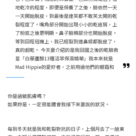
地乾冷的程度，即便是保養了之後，臉依然一天
一天開始脫皮，到最後是連笑都不敢笑太開的乾
裂程度了。嘴角部分開始出現小小的乾皮屑，上
了粉底之後更明顯。鼻子臉頰部分也開始脫皮。
等到回程班機上，我已經裂到連鼻樑都脫皮了，
真的超乾。 今天要介紹的是我回國之後的乾臉救
星「白藜蘆醇13種活萃保濕精華」我本來就是
Mad Hippie的愛好者，之前用過他們的眼霜和
你是過敏肌膚嗎？
如果妳是，一定很能體會我接下來要說的狀況。
每到冬天就是我和乾裂對抗的日子，上個月去了一趟東