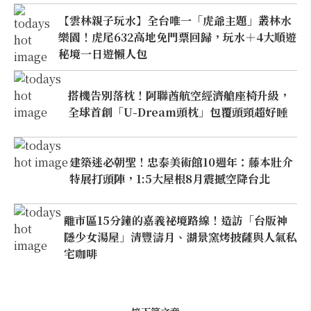
【雲林親子玩水】全台唯一「虎爺主題」叢林水
樂園！虎尾632高地免門票回歸，玩水＋4大順遊
秘境一日遊懶人包
搭機告別落枕！阿聯酋航空經濟艙座椅升級，
全球首創「U-Dream頭枕」包覆頭頸超好睡
建築迷必朝聖！忠泰美術館10週年：藤本壯介
特展打頭陣，1:5大屋根8月震撼空降台北
離市區15分鐘的嘉義祕境路線！造訪「台版神
隱少女湯屋」清豐濤月、湖景窯烤披薩與人氣私
宅咖啡