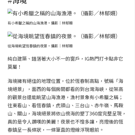
#海境
有小希臘之稱的山海漁港。攝影｜林郁姍
從海境眺望恆春鎮的夜景。攝影｜林郁姍
純白建築、錯落著大小不一的窗戶，IG熱門打卡點非它
莫屬！
海境擁有絕佳的地理位置，位於恆春制高點，號稱「海
境絕景」，面西的每個房間都看的到台灣海峽，從架高
的觀景台還能眺望山海漁港，漁村景象有小希臘之稱；
往東看山、看恆春鎮，虎頭山、三台山、赤牛嶺、馬鞍
山、關山，海境絕景將依山傍海的墾丁360度完整呈現，
真的是令人讚嘆的美麗！夜景也不惶多讓，亮燈後的恆
春鎮呈一長條狀，一條筆直的燈線浮現眼前。