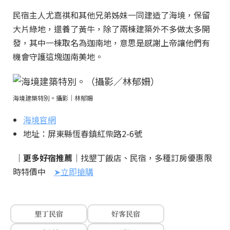
民宿主人尤嘉祺和其他兄弟姊妹一同建造了海境，保留
大片綠地，還養了黃牛，除了兩棟建築外不多做太多開
發，其中一棟取名為迦南地，意思是感謝上帝讓他們有
機會守護這塊迦南美地。
海境建築特別。攝影｜林郁姍
海境官網
地址：屏東縣恆春鎮紅柴路2-6號
｜更多好宿推薦｜
找墾丁飯店、民宿，多種訂房優惠限
時特價中
➤立即搶購
墾丁民宿
好客民宿