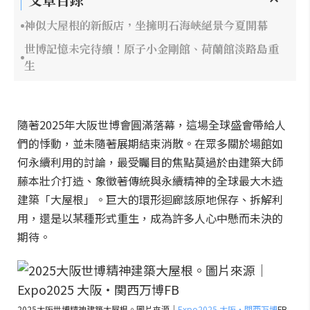
神似大屋根的新飯店，坐擁明石海峽絕景今夏開幕
世博記憶未完待續！原子小金剛館、荷蘭館淡路島重
生
隨著2025年大阪世博會圓滿落幕，這場全球盛會帶給人
們的悸動，並未隨著展期結束消散。在眾多關於場館如
何永續利用的討論，最受矚目的焦點莫過於由建築大師
藤本壯介打造、象徵著傳統與永續精神的全球最大木造
建築「大屋根」。巨大的環形迴廊該原地保存、拆解利
用，還是以某種形式重生，成為許多人心中懸而未決的
期待。
2025大阪世博精神建築大屋根。圖片來源｜
Expo2025 大阪・関西万博
FB