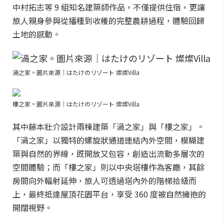
中村拓志等 9 組知名建築師作品，不僅提供住宿，更讓
旅人親身參與從播種到收穫的完整農耕過程，體驗回歸
土地的感動。
渦之家。圖片來源｜はたけのリゾート 燦燦Villa
樓之家。圖片來源｜はたけのリゾート 燦燦Villa
其中藤本壯介設計兩棟建築「渦之家」與「樓之家」。
「渦之家」以獨特的螺旋狀通道連結內外空間，模糊建
築與自然的界線，既開放又包容，創造出流動多層次的
空間體驗；而「樓之家」則以中央塔樓作為客廳，其餘
房間向外輻射延伸，旅人可透過塔內外的階梯拾級而
上，最終抵達屋頂花園平台，享受 360 度被自然擁抱的
開闊視野。