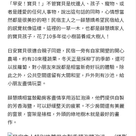
「早安！寶貝！」不管寶貝是枕邊人、孩子、寵物、或
者是鍾愛的任何人事物，說出這句話的同時，心情想當
然都是很美妙的吧！民宿主人之一薛慧嬌希望民宿給人
的感覺就像這樣。這裡的一草一木，也都是薛慧嬌家人
的寶貝孩子，花了10多年從小樹苗養成大樹人！
日安寶貝很適合親子同遊，民宿一旁有自家開墾的開心
農場，約有10來種蔬果，冬天正是採柳丁的季節，還可
以拔蘿蔔，對小朋友來說都是相當新奇好玩的體驗。除
此之外，公共空間還留有大間和室，戶外則有沙池，給
小朋友盡情玩耍。
薛慧嬌相當鼓勵房客盡情享用浴缸泡澡，他們提供自製
的芳香海鹽，可以舒緩整天的疲累。不少房間還有美麗
的窗景，窗架是裱框，外頭的綠地樹木就是最好的畫
作。