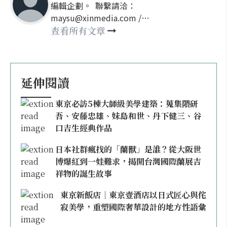
編輯企劃。 聯繫請洽：
maysu@xinmedia.com /
may860527@gmail.com
查看所有文章
延伸閱讀
東京必訪5棟大師級美學建築：蒐集隈研
吾、安藤忠雄、妹島和世、丹下健三、谷
口吉生經典作品
日本社群瘋找的「蘭獸」是誰？從大阪世
博爆紅到一娃難求，揭開台灣國際蘭展吉
祥物的誕生故事
東京新飯店｜東京壹酒店以日式匠心與侘
寂美學，重塑國際奢華設計的地方性語彙