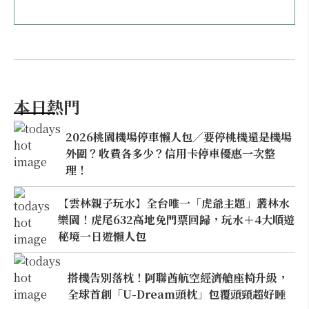
本日熱門
2026桃園機場停車懶人包／要停桃機還是機場
外圍？收費各多少？信用卡停車優惠一次整
理！
【雲林親子玩水】全台唯一「虎爺主題」叢林水
樂園！虎尾632高地免門票回歸，玩水＋4大順遊
秘境一日遊懶人包
搭機告別落枕！阿聯酋航空經濟艙座椅升級，
全球首創「U-Dream頭枕」包覆頭頸超好睡