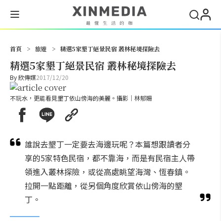
搜尋
首頁
>
旅遊
>
精選5家墾丁絕景民宿 叢林秘境探險去
精選5家墾丁絕景民宿 叢林秘境探險去
By
欣傳媒
2017/12/20
不玩水，更能看見墾丁依山傍海的美麗。攝影｜林郁姍
誰說去墾丁一定要去海邊玩呢？本篇想跟讀者分
享的5家特色民宿，都不靠海，而是有民宿主人帶
領進入叢林探險，或從高處眺望海灣、恆春鎮。
拉開一點距離，從另個角度欣賞依山傍海的墾
丁。