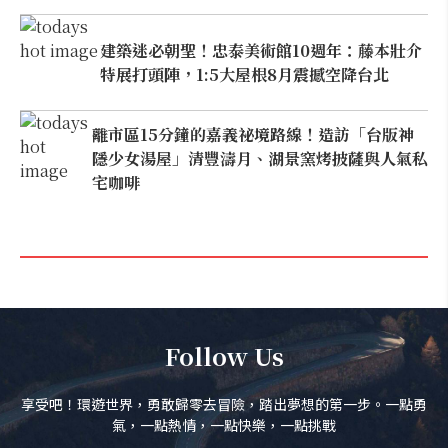
建築迷必朝聖！忠泰美術館10週年：藤本壯介
特展打頭陣，1:5大屋根8月震撼空降台北
離市區15分鐘的嘉義祕境路線！造訪「台版神
隱少女湯屋」清豐濤月、湖景窯烤披薩與人氣私
宅咖啡
Follow Us
享受吧！環遊世界，勇敢歸零去冒險，踏出夢想的第一步。一點勇
氣，一點熱情，一點快樂，一點挑戰