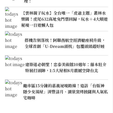
理！
【雲林親子玩水】全台唯一「虎爺主題」叢林水
樂園！虎尾632高地免門票回歸，玩水＋4大順遊
秘境一日遊懶人包
搭機告別落枕！阿聯酋航空經濟艙座椅升級，
全球首創「U-Dream頭枕」包覆頭頸超好睡
建築迷必朝聖！忠泰美術館10週年：藤本壯介
特展打頭陣，1:5大屋根8月震撼空降台北
離市區15分鐘的嘉義祕境路線！造訪「台版神
隱少女湯屋」清豐濤月、湖景窯烤披薩與人氣私
宅咖啡