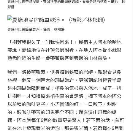
夏綠地民宿帶路探險，穿過狹窄的珊瑚礁岩縫，看會走路的榕樹。攝影｜林
郁姍
夏綠地民宿簡單乾淨。攝影｜林郁姍
「樹等我很久了，叫我快回來！」民宿主人阿本哈哈地
笑說。夏綠地位在社頂公園附近，在地人阿本從小就很
熟悉附近的生態，會帶著房客到旁邊的山林探險。
我們一路披荊斬棘，側身擠過狹窄的岩縫，親眼看見樹
林裡一個又一個巨大的珊瑚礁岩，更深刻記得恆春半島
是由珊瑚礁隆起而成；榕樹的氣根探入泥地，成了一排
排樹幹，才知道原來榕樹真的會走路；摘下阿本的阿公
以前種的咖啡豆子，小巧圓潤的紅，一口咬下，甜甜
的，跟咖啡帶苦的印象完全不同；還有漫山飛舞的蝴
蝶，阿本說每年6月的數量更是驚人！若下雨的話，有可
能在地上發現發光的燈泡，那是螢光菌。若選擇4-6月到