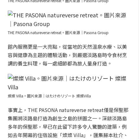
THE PASONA natureverse retreat。圖片來源｜Pasona Group
THE PASONA natureverse retreat。圖片來源｜Pasona Group
館內服務更是一大亮點，從當地的天然溫泉水療、以美
容與健康為主題的體驗活動，到嚴選淡路島時令食材烹
調的養生料理，每一處細節都為旅人量身打造。
燦燦 Villa。圖片來源｜はたけのリゾート 燦燦Villa
事實上，THE PASONA natureverse retreat僅是保聖那
集團將淡路島打造為創生之島的拼圖之一。深耕淡路島
多年的保聖那，早已在此留下許多令人驚艷的建築，例
如去年開幕的住宿設施「燦燦 Villa」，匯集藤本壯介、