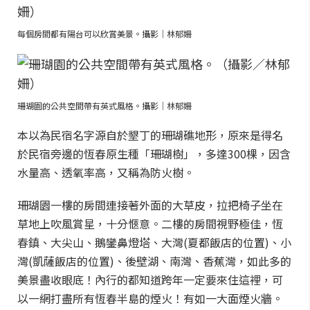
每個房間都有陽台可以欣賞美景。攝影｜林郁姍
珊瑚園的公共空間帶有英式風格。攝影｜林郁姍
本以為民宿名字源自於墾丁的珊瑚礁地形，原來是得名
於民宿旁邊的恆春原生種「珊瑚樹」，多達300棵，因含
水量高、透氧率高，又稱為防火樹。
珊瑚園一樓的房間連接著外面的大草皮，拉把椅子坐在
草地上吹風賞星，十分愜意。二樓的房間視野極佳，恆
春鎮、大尖山、鵝鑾鼻燈塔、大灣(夏都飯店的位置)、小
灣(凱薩飯店的位置)、後壁湖、南灣、香蕉灣，如此多的
美景盡收眼底！內行的都知道跨年一定要來住這裡，可
以一網打盡所有恆春半島的煙火！有如一大面煙火牆。