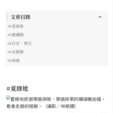
文章目錄
#夏綠地
#珊瑚園
#日安。寶貝
#有棵樹
#海境
#夏綠地