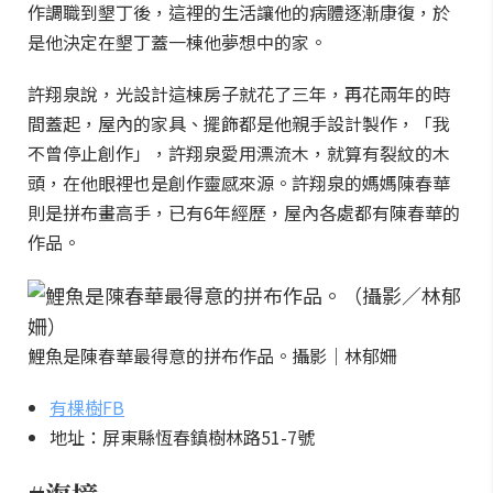
作調職到墾丁後，這裡的生活讓他的病體逐漸康復，於
是他決定在墾丁蓋一棟他夢想中的家。
許翔泉說，光設計這棟房子就花了三年，再花兩年的時
間蓋起，屋內的家具、擺飾都是他親手設計製作，「我
不曾停止創作」，許翔泉愛用漂流木，就算有裂紋的木
頭，在他眼裡也是創作靈感來源。許翔泉的媽媽陳春華
則是拼布畫高手，已有6年經歷，屋內各處都有陳春華的
作品。
鯉魚是陳春華最得意的拼布作品。攝影｜林郁姍
有棵樹FB
地址：屏東縣恆春鎮樹林路51-7號