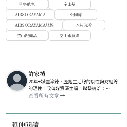
星宇航空
空山基
AIRSORAYAMA
張國煒
AIRSORAYAMA航線
木村光希
空山銀備品
空山銀航線
許家禎
20年+媒體淬鍊，歷經生活線的感性與財經線
的理性。欣傳媒資深主編。聯繫請洽：
nellyhsu@xinmedia.com
查看所有文章
延伸閱讀