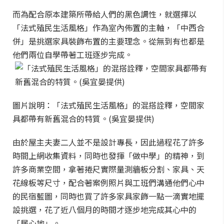
而為配合原本建築所帶給人們的黑色調性，就選擇以
「法式殖民生活風格」作為室內佈置的主軸，「中西合
併」是挑選家具裝飾布置的主要理念。從無到有也都是
他們兩位自學帶著工班逐步完成。
圖片說明：「法式殖民生活風格」的混搭詮釋，空間家
具都帶有新舊混合的特質。(吳宜晏提供)
由於屋主夫妻二人並不是設計專長，因此過程花了許多
時間上網收集資料，同時也發揮「做中學」的精神，到
許多商業空間，拿著捲尺實際量測牆板分割、家具、天
花線板等尺寸，配合著案例照片與工班們溝通他們心中
的民宿藍圖，同時也買了許多家具家飾一點一滴實地擺
設挑選，花了近八個月的時間才逐步地完成其心中的
「居心地」。