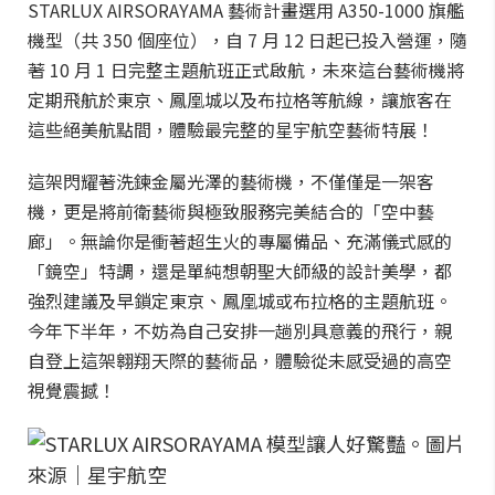
STARLUX AIRSORAYAMA 藝術計畫選用 A350-1000 旗艦
機型（共 350 個座位），自 7 月 12 日起已投入營運，隨
著 10 月 1 日完整主題航班正式啟航，未來這台藝術機將
定期飛航於東京、鳳凰城以及布拉格等航線，讓旅客在
這些絕美航點間，體驗最完整的星宇航空藝術特展！
這架閃耀著洗鍊金屬光澤的藝術機，不僅僅是一架客
機，更是將前衛藝術與極致服務完美結合的「空中藝
廊」。無論你是衝著超生火的專屬備品、充滿儀式感的
「鏡空」特調，還是單純想朝聖大師級的設計美學，都
強烈建議及早鎖定東京、鳳凰城或布拉格的主題航班。
今年下半年，不妨為自己安排一趟別具意義的飛行，親
自登上這架翱翔天際的藝術品，體驗從未感受過的高空
視覺震撼！