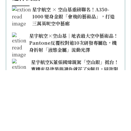
星宇航空 × 空山基重磅聯名！A350-
1000 變身金銀「會飛的藝術品」，打造
三萬英呎空中藝廊
星宇航空×空山基｜地表最大空中藝術品！
Pantone反覆校對逾10次研發專屬色，機
身折射「液態金屬」流動光澤
星宇航空K董張國煒親駕「空山銀」抵台！
實機光是塗裝與調色就花了8個月，同款限
量模型上架即秒殺
本日熱門