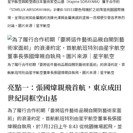
星宇航空與殿堂級日本藝術家空山基（Hajime SORAYAMA）攜手合作的
「STARLUX AIRSORAYAMA」計劃B-58553銀色飛機於之前降落桃園國際機
場，呈現出宛如金屬般的洗鍊光澤與金屬美感的塗裝一亮相便引發各界熱烈
討論。圖片來源｜星宇航空
為了履行合作初期「要將這件藝術品親自開到藝術家面前」的浪漫約定，首
航航班特別由星宇航空董事長張國煒親自執飛。圖片來源｜星宇航空
亮點一：張國煒親飛首航，東京成田
世紀同框空山基
為了履行合作初期「要將這件藝術品親自開到藝術家面
前」的浪漫約定，首航航班特別由星宇航空董事長張國
煒親自執飛，於7月12日上午 8:43 從桃園機場起飛，並