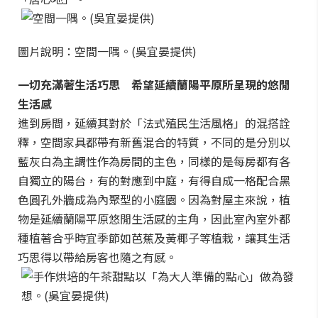
圖片說明：空間一隅。(吳宜晏提供)
一切充滿著生活巧思 希望延續蘭陽平原所呈現的悠閒
生活感
進到房間，延續其對於「法式殖民生活風格」的混搭詮
釋，空間家具都帶有新舊混合的特質，不同的是分別以
藍灰白為主調性作為房間的主色，同樣的是每房都有各
自獨立的陽台，有的對應到中庭，有得自成一格配合黑
色圓孔外牆成為內聚型的小庭園。因為對屋主來說，植
物是延續蘭陽平原悠閒生活感的主角，因此室內室外都
種植著合乎時宜季節如芭蕉及黃椰子等植栽，讓其生活
巧思得以帶給房客也隨之有感。