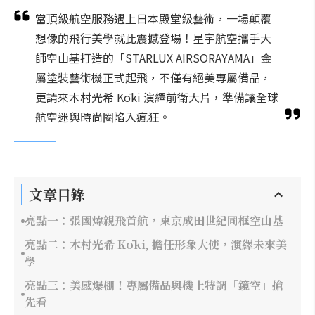
當頂級航空服務遇上日本殿堂級藝術，一場顛覆
想像的飛行美學就此震撼登場！星宇航空攜手大
師空山基打造的「STARLUX AIRSORAYAMA」金
屬塗裝藝術機正式起飛，不僅有絕美專屬備品，
更請來木村光希 Kōki 演繹前衛大片，準備讓全球
航空迷與時尚圈陷入瘋狂。
文章目錄
亮點一：張國煒親飛首航，東京成田世紀同框空山基
亮點二：木村光希 Kōki, 擔任形象大使，演繹未來美
學
亮點三：美感爆棚！專屬備品與機上特調「鏡空」搶
先看