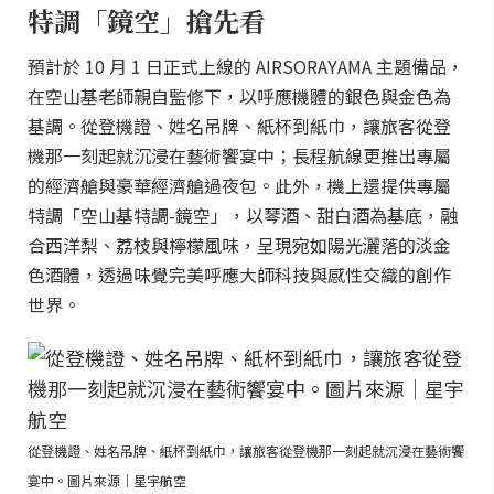
特調「鏡空」搶先看
預計於 10 月 1 日正式上線的 AIRSORAYAMA 主題備品，
在空山基老師親自監修下，以呼應機體的銀色與金色為
基調。從登機證、姓名吊牌、紙杯到紙巾，讓旅客從登
機那一刻起就沉浸在藝術饗宴中；長程航線更推出專屬
的經濟艙與豪華經濟艙過夜包。此外，機上還提供專屬
特調「空山基特調-鏡空」，以琴酒、甜白酒為基底，融
合西洋梨、荔枝與檸檬風味，呈現宛如陽光灑落的淡金
色酒體，透過味覺完美呼應大師科技與感性交織的創作
世界。
從登機證、姓名吊牌、紙杯到紙巾，讓旅客從登機那一刻起就沉浸在藝術饗
宴中。圖片來源｜星宇航空