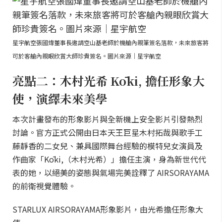
星宇航空張國煒董事長邀請空山基老師於機艙內親筆簽名落款，未來旅客將
可於客艙內親眼欣賞大師珍貴簽名。圖片來源｜星宇航空
亮點二：木村光希 Kōki, 擔任形象大
使，演繹未來美學
本次計畫發布的形象影片與全新機上安全影片引發熱烈
討論。官方正式公開由日本天王巨星木村拓哉與歌手工
藤靜香的二女兒、兼具國際舞台經驗的模特兒女演員及
作曲家「Kōki,（木村光希）」擔任主演，身為新世代代
表的她，以絕美的姿態與氣場完美詮釋了 AIRSORAYAMA
的前衛視覺體驗。
STARLUX AIRSORAYAMA形象影片，由光希擔任形象大