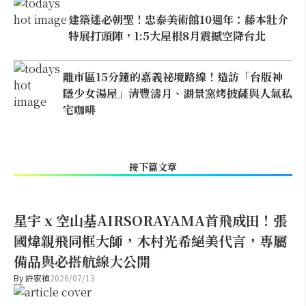
建築迷必朝聖！忠泰美術館10週年：藤本壯介
特展打頭陣，1:5大屋根8月震撼空降台北
離市區15分鐘的嘉義祕境路線！造訪「台版神
隱少女湯屋」清豐濤月、湖景窯烤披薩與人氣私
宅咖啡
接下篇文章
星宇 x 空山基AIRSORAYAMA首飛成田！張
國煒親飛同框大師，木村光希絕美代言，專屬
備品與必搭航線大公開
By
許家禎
2026/07/13