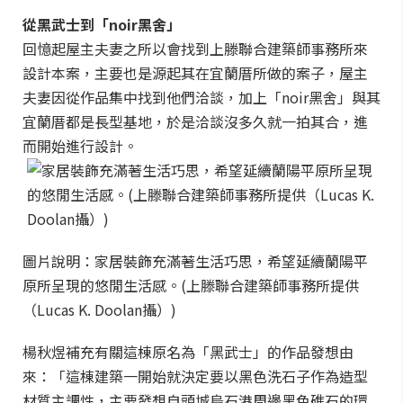
從黑武士到「noir
黑舍」
回憶起屋主夫妻之所以會找到上滕聯合建築師事務所來
設計本案，主要也是源起其在宜蘭厝所做的案子，屋主
夫妻因從作品集中找到他們洽談，加上「noir黑舍」與其
宜蘭厝都是長型基地，於是洽談沒多久就一拍其合，進
而開始進行設計。
圖片說明：家居裝飾充滿著生活巧思，希望延續蘭陽平
原所呈現的悠閒生活感。(上滕聯合建築師事務所提供
（Lucas K. Doolan攝）)
楊秋煜補充有關這棟原名為「黑武士」的作品發想由
來：「這棟建築一開始就決定要以黑色洗石子作為造型
材質主調性，主要發想自頭城烏石港周邊黑色礁石的環