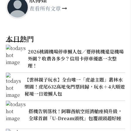
查看所有文章
本日熱門
2026桃園機場停車懶人包／要停桃機還是機場
外圍？收費各多少？信用卡停車優惠一次整
理！
【雲林親子玩水】全台唯一「虎爺主題」叢林水
樂園！虎尾632高地免門票回歸，玩水＋4大順遊
秘境一日遊懶人包
搭機告別落枕！阿聯酋航空經濟艙座椅升級，
全球首創「U-Dream頭枕」包覆頭頸超好睡