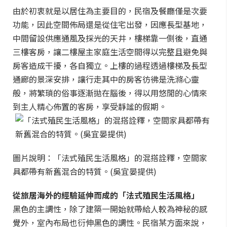
由於初衷就是以居住為主要目的，民宿及餐廳僅是次要
功能，因此空間佈局還是從住宅出發，因應長型基地，
中間留設供應通風及採光的天井，樓梯靠一側後，直通
三樓客房，讓二樓屋主家庭生活空間得以完整且避免與
房客造成干擾，各自獨立。上樓的過程透過樓梯及長型
通廊的景深安排，讓行走其中的房客彷彿是洗滌心靈
般，將繁瑣的俗事逐漸拋在腦後，得以用悠閒的心情來
到主人精心佈置的客房，享受靜謐的假期。
圖片說明：「法式殖民生活風格」的混搭詮釋，空間家
具都帶有新舊混合的特質。(吳宜晏提供)
從旅居海外的經驗延伸而成的「法式殖民生活風格」
黑色的主調性，除了建築一開始就帶給人較為神秘的感
覺外，室內布局也衍伸黑色的調性。民宿某方面來說，