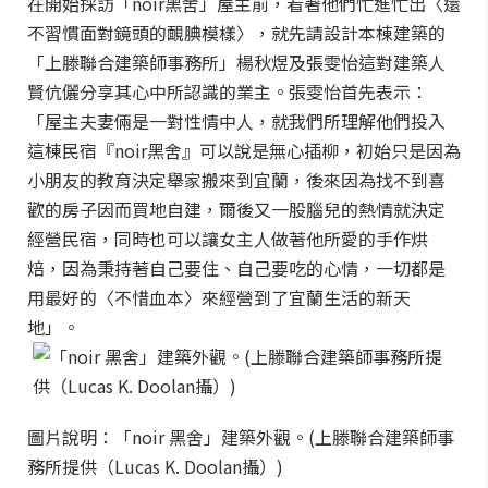
在開始採訪「noir黑舍」屋主前，看著他們忙進忙出〈還
不習慣面對鏡頭的靦腆模樣〉，就先請設計本棟建築的
「上滕聯合建築師事務所」楊秋煜及張雯怡這對建築人
賢伉儷分享其心中所認識的業主。張雯怡首先表示：
「屋主夫妻倆是一對性情中人，就我們所理解他們投入
這棟民宿『noir黑舍』可以說是無心插柳，初始只是因為
小朋友的教育決定舉家搬來到宜蘭，後來因為找不到喜
歡的房子因而買地自建，爾後又一股腦兒的熱情就決定
經營民宿，同時也可以讓女主人做著他所愛的手作烘
焙，因為秉持著自己要住、自己要吃的心情，一切都是
用最好的〈不惜血本〉來經營到了宜蘭生活的新天
地」。
圖片說明：「noir 黑舍」建築外觀。(上滕聯合建築師事
務所提供（Lucas K. Doolan攝）)