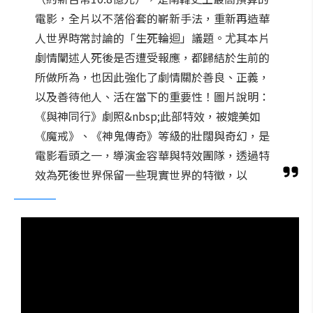
電影，全片以不落俗套的嶄新手法，重新再造華
人世界時常討論的「生死輪迴」議題。尤其本片
劇情闡述人死後是否遭受報應，都歸結於生前的
所做所為，也因此強化了劇情關於善良、正義，
以及善待他人、活在當下的重要性！圖片說明：
《與神同行》劇照&nbsp;此部特效，被媲美如
《魔戒》、《神鬼傳奇》等級的壯闊與奇幻，是
電影看頭之一，導演金容華與特效團隊，透過特
效為死後世界保留一些現實世界的特徵，以