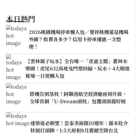
本日熱門
2026桃園機場停車懶人包／要停桃機還是機場
外圍？收費各多少？信用卡停車優惠一次整
理！
【雲林親子玩水】全台唯一「虎爺主題」叢林水
樂園！虎尾632高地免門票回歸，玩水＋4大順遊
秘境一日遊懶人包
搭機告別落枕！阿聯酋航空經濟艙座椅升級，
全球首創「U-Dream頭枕」包覆頭頸超好睡
建築迷必朝聖！忠泰美術館10週年：藤本壯介
特展打頭陣，1:5大屋根8月震撼空降台北