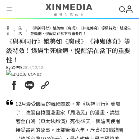
搜尋
首
生
《與神同行》媲美如《魔戒》《神鬼傳奇》等級特效！透過生
>
>
頁
活
死輪迴，提醒活在當下的重要性！
《與神同行》媲美如《魔戒》《神鬼傳奇》等
級特效！透過生死輪迴，提醒活在當下的重要
性！
By
欣傳媒
2017/12/12
12月最受矚目的韓國電影，非《與神同行》莫屬
了！改編自韓國漫畫家「周浩旻」的漫畫，講述
著金自鴻（車太鉉飾演）死後49天，與陰間使者
接受審判的故事。此部籌備六年，斥資400億韓圜
（約新台幣10.8億元），是南韓史上最高預算的