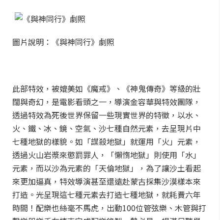
圖片說明：《與神同行》劇照
此部特效，被媲美如《魔戒》、《神鬼傳奇》等級的壯
闊與奇幻，是電影看頭之一，導演金容華與特效團隊，
透過特效為死後世界保留一些現實世界的特徵，以水、
火、鐵、冰、鏡、空氣、沙七種自然元素，去呈現片中
七種地獄的樣貌。如「謀殺地獄」就運用「火」元素，
透過火山岩漿來懲罰罪人，「懶惰地獄」則使用「水」
元素，而以沙為元素的「天倫地獄」，為了讓沙土看起
來更加逼真，特效導演甚至還遠赴蒙古採集沙漠樣本來
打造。光呈現這七種元素去打造七種地獄，就耗費六年
時間！配樂也絲毫不馬虎，出動100位管弦樂、木管與打