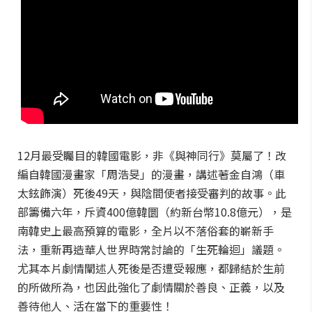
12月最受矚目的韓國電影，非《與神同行》莫屬了！改
編自韓國漫畫家「周浩旻」的漫畫，講述著金自鴻（車
太鉉飾演）死後49天，與陰間使者接受審判的故事。此
部籌備六年，斥資400億韓圜（約新台幣10.8億元），是
南韓史上最高預算的電影，全片以不落俗套的嶄新手
法，重新再造華人世界時常討論的「生死輪迴」議題。
尤其本片劇情闡述人死後是否遭受報應，都歸結於生前
的所做所為，也因此強化了劇情關於善良、正義，以及
善待他人、活在當下的重要性！