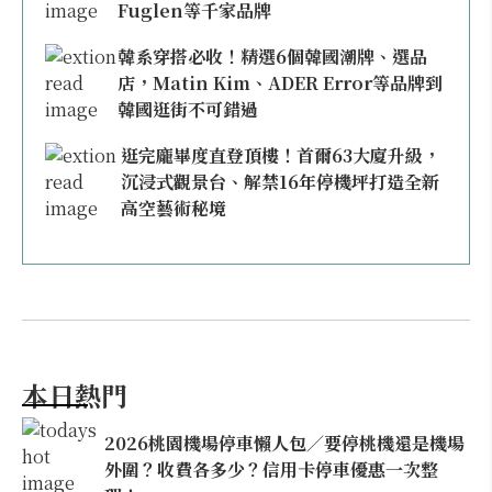
Fuglen等千家品牌
韓系穿搭必收！精選6個韓國潮牌、選品
店，Matin Kim、ADER Error等品牌到
韓國逛街不可錯過
逛完龐畢度直登頂樓！首爾63大廈升級，
沉浸式觀景台、解禁16年停機坪打造全新
高空藝術秘境
本日熱門
2026桃園機場停車懶人包／要停桃機還是機場
外圍？收費各多少？信用卡停車優惠一次整