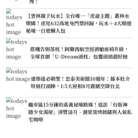
理！
【雲林親子玩水】全台唯一「虎爺主題」叢林水
樂園！虎尾632高地免門票回歸，玩水＋4大順遊
秘境一日遊懶人包
搭機告別落枕！阿聯酋航空經濟艙座椅升級，
全球首創「U-Dream頭枕」包覆頭頸超好睡
建築迷必朝聖！忠泰美術館10週年：藤本壯介
特展打頭陣，1:5大屋根8月震撼空降台北
離市區15分鐘的嘉義祕境路線！造訪「台版神
隱少女湯屋」清豐濤月、湖景窯烤披薩與人氣私
宅咖啡