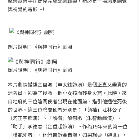
擊樂器樂手在捷克完成配樂錄製，勢必是一場滿足聽覺
與視覺的電影～!
圖片說明：《與神同行》劇照
圖片說明：《與神同行》劇照
本片劇情描述金自鴻（車太鉉飾演）是個正直又盡責的
消防員，卻為了拯救一個小女孩而葬身火窟。此時，來
自地府的三位陰間使者出現在他面前，指引他通往死後
的世界。這三位陰間使者分別是：「領袖」江林公子
（河正宇飾演）、「護衛」解怨脈（朱智勳飾演）、
「助手」李德春（金香起飾演）。作為19年來的第一位
「模範死者」，他們告訴金自鴻，如果想要「轉世」，