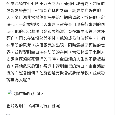
他就必須在七七四十九天之內，通過七場審判，如果能
通過這些審判，他還能在轉世之前，託夢給在陽世的
人。金自鴻非常希望能託夢給年邁的母親，於是他下定
決心，一定要通過七大審判。就在金自鴻進行審判的同
時，他的弟弟蘇鴻（金東昱飾演）竟在軍中服役時意外
死亡。因為充滿憤怒與不甘，蘇鴻成為無法超生、徘徊
在陽間的冤鬼。這個冤鬼的出現，同時震撼了死後的世
界，並影響到金自鴻在陰間的審判。當江林公子來到人
間調查蘇鴻冤死實情的同時，金自鴻的人生也不斷被揭
露，讓他愈來愈難在審判中證明自己的清白。金自鴻最
後的命運會如何？他能否還有機會託夢給母親，並成功
轉世為人呢？
圖片說明：《與神同行》劇照