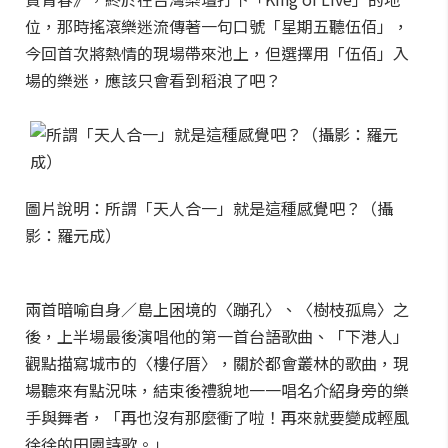
位，那時搖滾樂迷流傳著一句口號「星期五聽伍佰」，
今回首次將熱情的現場帶來池上，但選擇用「伍佰」入
場的樂迷，應該只會看到稻浪了吧？
圖片說明：所謂「天人合一」就是這種感覺吧？（攝
影：羅元成）
兩首暗喻自身／島上困境的〈蹦孔〉、〈樹枝孤鳥〉之
後，上半場最後演唱他的第一首台語歌曲、「下港人」
觀點描寫城市的〈樓仔厝〉，關於都會叢林的歌曲，現
場聽來有點況味，結束後禮貌地一一唱名介紹身旁的樂
手與舞者，「再也沒有那麼衝了啦！再來就要變成輕風
徐徐的田園詩歌。」