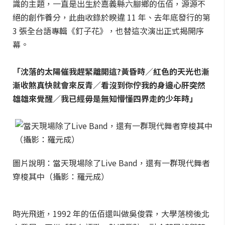
識的主題，一直是出生於嘉義縣六腳鄉的伍佰，源源不
絕的創作養分，此曲收錄於睽違 11 年、去年底發行的第
3 張全台語專輯《釘子花》，也替這次演出正式揭開序
幕。
「沈落的太陽催我趕緊離開這?黃昏時／紅色的天光也漸
漸收煞真快就會來反青／看沒到你佇我的身邊心肝突然
雄雄來覺醒／我已經毋是無知懵懂四界走的少年時」
圖片說明：當天現場除了Live Band，還有一群現代舞者
穿梭其中（攝影：羅元成）
時光飛逝，1992 年的伍佰還叫做吳俊霖，大學落榜後北