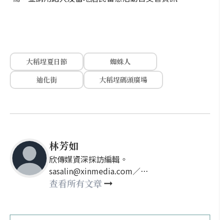
大稻埕夏日節
蜘蛛人
迪化街
大稻埕碼頭廣場
林芳如
欣傳媒資深採訪編輯。
sasalin@xinmedia.com／
happy21917@gmail.com
查看所有文章