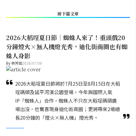
接下篇文章
2026大稻埕夏日節｜蜘蛛人來了！重頭戲20
分鐘煙火×無人機燈光秀，迪化街商圈也有蜘
蛛人身影
By
林芳如
2026/07/08
2026大稻埕夏日節將於7月25日至8月15日在大稻
埕碼頭及延平河濱公園登場，今年與國際人氣
IP「蜘蛛人」合作，蜘蛛人不只在大稻埕碼頭廣
場出沒，也驚喜現身迪化街商圈；更將帶來2場總
長20分鐘的「煙火×無人機」燈光秀。