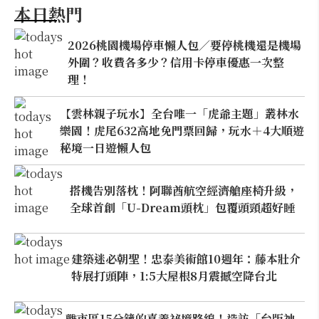
本日熱門
2026桃園機場停車懶人包／要停桃機還是機場
外圍？收費各多少？信用卡停車優惠一次整
理！
【雲林親子玩水】全台唯一「虎爺主題」叢林水
樂園！虎尾632高地免門票回歸，玩水＋4大順遊
秘境一日遊懶人包
搭機告別落枕！阿聯酋航空經濟艙座椅升級，
全球首創「U-Dream頭枕」包覆頭頸超好睡
建築迷必朝聖！忠泰美術館10週年：藤本壯介
特展打頭陣，1:5大屋根8月震撼空降台北
離市區15分鐘的嘉義祕境路線！造訪「台版神