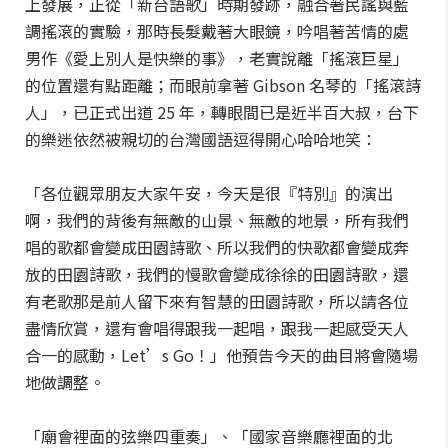
上發展，正從「新台語歌」時期發跡，融合著民謠與藍
調搖滾的實驗，那時長髮戴著大眼鏡，吟唱著苦情的處
男作《愛上別人是快樂的事》，老實說離「搖滾巨星」
的位置還有點距離；而眼前拿著 Gibson 名琴的「搖滾詩
人」，已正式出道 25 年，轉眼間已是近半百大叔，台下
的樂迷依然被親切的台灣國語逗得開心哈哈地笑：
「各位觀眾朋友大家午安，今天是很『特別』的演出
啊，我們的背後有無敵的山景、無敵的地景，所有我們
唱的歌都會變成田園詩歌、所以我們的快歌都會變成奔
放的田園詩歌，我們的慢歌會變成徐徐的田園詩歌，還
有老歌那是前人留下來有智慧的田園詩歌，所以請各位
盡情欣賞，還有會唱得跟我一起唱，跟我一起感受天人
合一的感動，Let’s Go！」他預告今天的曲目將會隨場
地做調整。
「廟會裡面的弦樂四重奏」、「國家音樂廳裡面的北