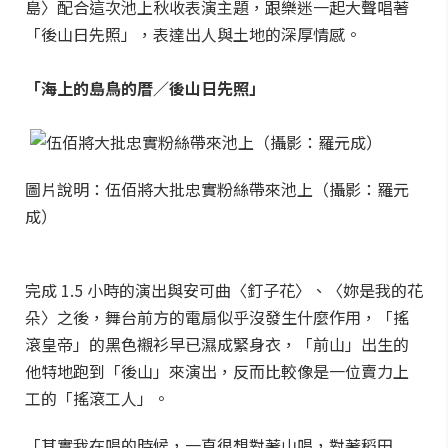
島〉配合這次池上秋收表演主題，跟樂迷一起大聲唱著
「後山日先照」，表達出人與土地的深厚情感。
「海上的島鳥的厝／後山日先照」
圖片說明：伍佰將大批忠實粉絲帶來池上（攝影：羅元
成）
完成 1.5 小時的演出與安可曲〈釘子花〉、〈妳是我的花
朵〉之後，舞台前方的電扇似乎沒發生什麼作用，「搖
滾皇帝」的黑色襯衫早已濕成緊身衣，「前山」出生的
他特地跑到「後山」來演出，反而比較像是一位賣力上
工的「搖滾工人」。
「其實我在唱的時候，一直很想對著山唱，對著稻田