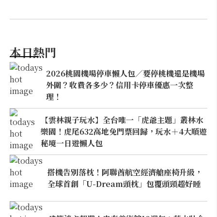
本日熱門
2026桃園機場停車懶人包／要停桃機還是機場
外圍？收費各多少？信用卡停車優惠一次整
理！
【雲林親子玩水】全台唯一「虎爺主題」叢林水
樂園！虎尾632高地免門票回歸，玩水＋4大順遊
秘境一日遊懶人包
搭機告別落枕！阿聯酋航空經濟艙座椅升級，
全球首創「U-Dream頭枕」包覆頭頸超好睡