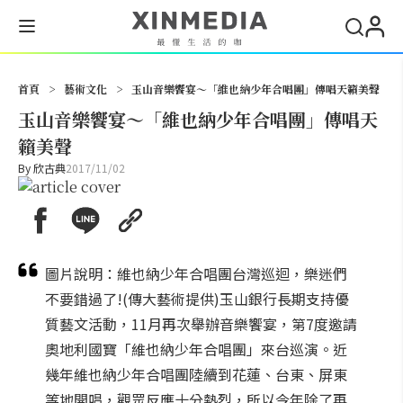
搜尋
首頁
>
藝術文化
>
玉山音樂饗宴～「維也納少年合唱團」傳唱天籟美聲
玉山音樂饗宴～「維也納少年合唱團」傳唱天
籟美聲
By
欣古典
2017/11/02
圖片說明：維也納少年合唱團台灣巡迴，樂迷們
不要錯過了!(傳大藝術提供)玉山銀行長期支持優
質藝文活動，11月再次舉辦音樂饗宴，第7度邀請
奧地利國寶「維也納少年合唱團」來台巡演。近
幾年維也納少年合唱團陸續到花蓮、台東、屏東
等地開唱，觀眾反應十分熱烈，所以今年除了再