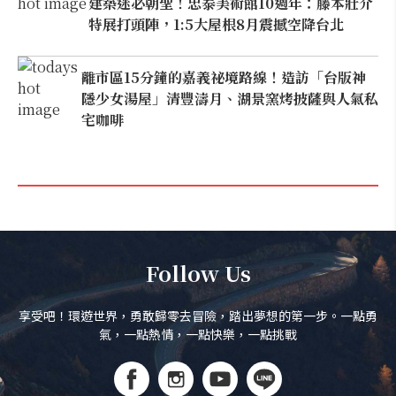
建築迷必朝聖！忠泰美術館10週年：藤本壯介
特展打頭陣，1:5大屋根8月震撼空降台北
離市區15分鐘的嘉義祕境路線！造訪「台版神
隱少女湯屋」清豐濤月、湖景窯烤披薩與人氣私
宅咖啡
Follow Us
享受吧！環遊世界，勇敢歸零去冒險，踏出夢想的第一步。一點勇
氣，一點熱情，一點快樂，一點挑戰