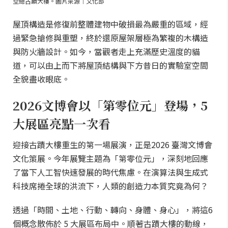
空總古蹟大樓。圖片來源｜文化部
屋頂構造是修復前整體建物中破損最為嚴重的區域，經
過緊急搶修與重塑，終於還原屋架層極為繁複的木構造
與防火牆設計。如今，當觀者走上充滿歷史溫度的貓
道，可以由上而下將屋頂結構與下方昔日的實驗室空間
全貌盡收眼底。
2026文博會以「第零位元」登場，5
大展區亮點一次看
迎接古蹟大樓重生的第一場展演，正是2026 臺灣文博會
文化策展。今年展覽主題為「第零位元」，深刻地回應
了當下人工智快速發展的時代焦慮。在演算法與生成式
科技席捲全球的洪流下，人類的創造力本質究竟為何？
透過「時間、土地、行動、轉向、身體、身心」，將這6
個概念散佈於 5 大展區布局中。順著古蹟大樓的動線，