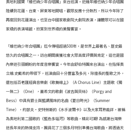
奧地利國寶「維也納少年合唱團」來台巡演。近幾年維也納少年合唱團
陸續到花蓮、台東、屏東等地開唱，觀眾反應十分熱烈，所以今年除了
再度回到花蓮演出，也至台中國家歌劇院大劇院表演，讓聽眾可以在國
家級的表演場館，欣賞到世界級的美聲饗宴。
「維也納少年合唱團」迄今傳唱超過500年，是世界上最著名、歷史最
悠久的合唱團之一，訪台期間廣獲社會大眾高度評價與肯定，這也是國
內樂迷引頸期盼的年度音樂饗宴。今年由舒伯特團來台演出，在指揮奧
立維.史戴希的帶領下，巡演曲目十分豐富及多元，除擅長的聖歌之外，
還包括百老匯經典音樂劇《歌舞線上》（A Chorus Line）主題歌《獨
一無二》（One），蓋希文的歌劇《波吉與貝絲》（Porgy and
Bess）中具有爵士與藍調風味的名曲《夏日時光》（Summer
Time），約瑟夫‧史特勞斯的《水手波爾卡》以及大家耳熟能詳，被稱
為奧地利第二國歌的《藍色多瑙河》等歌曲，精彩可期! 為感謝台灣樂
迷長年來的熱情支持，團員花了三個多月特別準備台灣歌曲，將透過天