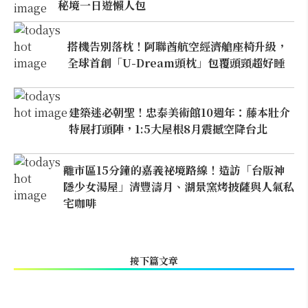
秘境一日遊懶人包
搭機告別落枕！阿聯酋航空經濟艙座椅升級，
全球首創「U-Dream頭枕」包覆頭頸超好睡
建築迷必朝聖！忠泰美術館10週年：藤本壯介
特展打頭陣，1:5大屋根8月震撼空降台北
離市區15分鐘的嘉義祕境路線！造訪「台版神
隱少女湯屋」清豐濤月、湖景窯烤披薩與人氣私
宅咖啡
接下篇文章