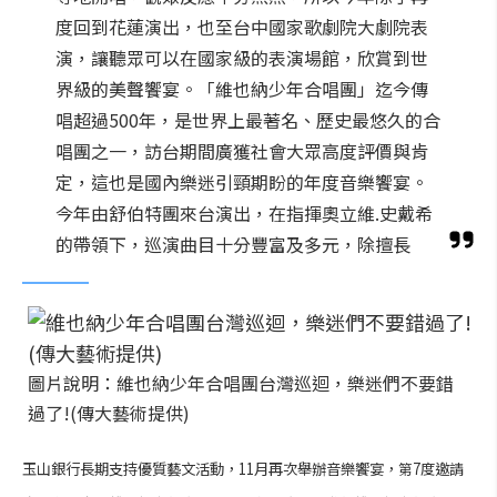
度回到花蓮演出，也至台中國家歌劇院大劇院表
演，讓聽眾可以在國家級的表演場館，欣賞到世
界級的美聲饗宴。「維也納少年合唱團」迄今傳
唱超過500年，是世界上最著名、歷史最悠久的合
唱團之一，訪台期間廣獲社會大眾高度評價與肯
定，這也是國內樂迷引頸期盼的年度音樂饗宴。
今年由舒伯特團來台演出，在指揮奧立維.史戴希
的帶領下，巡演曲目十分豐富及多元，除擅長
圖片說明：維也納少年合唱團台灣巡迴，樂迷們不要錯
過了!(傳大藝術提供)
玉山銀行長期支持優質藝文活動，11月再次舉辦音樂饗宴，第7度邀請