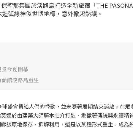
聖那集團於淡路島打造全新旅宿「THE PASONA
」，因優美木造弧線神似世博地標，意外掀起熱議。
絕景今夏開幕
荷蘭館淡路島重生
場全球盛會帶給人們的悸動，並未隨著展期結束消散。在眾
點莫過於由建築大師藤本壯介打造、象徵著傳統與永續精
迴廊該原地保存、拆解利用，還是以某種形式重生，成為