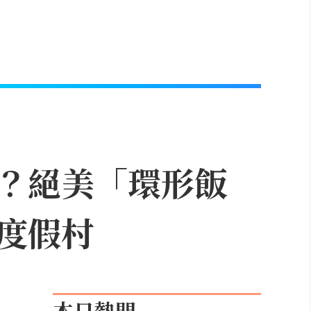
？絕美「環形飯
度假村
本日熱門