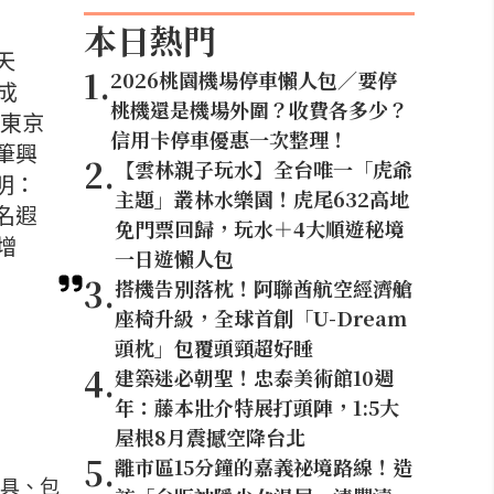
本日熱門
天
1
.
2026桃園機場停車懶人包／要停
成
桃機還是機場外圍？收費各多少？
年東京
信用卡停車優惠一次整理！
筆興
2
.
【雲林親子玩水】全台唯一「虎爺
明：
主題」叢林水樂園！虎尾632高地
名遐
免門票回歸，玩水＋4大順遊秘境
增
一日遊懶人包
3
.
搭機告別落枕！阿聯酋航空經濟艙
座椅升級，全球首創「U-Dream
頭枕」包覆頭頸超好睡
4
.
建築迷必朝聖！忠泰美術館10週
年：藤本壯介特展打頭陣，1:5大
屋根8月震撼空降台北
5
.
離市區15分鐘的嘉義祕境路線！造
具、包