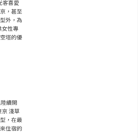
光客喜愛
京，甚至
型外，為
供女性專
空塔的優
幌陸續開
東京 淺草
型，在最
來住宿的