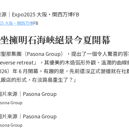
2025 大阪・関西万博
FB
坐擁明石海峽絕景今夏開幕
那集團（Pasona Group），提出了一個令人驚喜的
ureverse retreat」，其優美的木造弧形外觀、溫潤的曲
26）年 6 月開幕。有趣的是，先前還沒正式營運就在社
以飯店的形式，在淡路島重生了？」
sona Group
sona Group