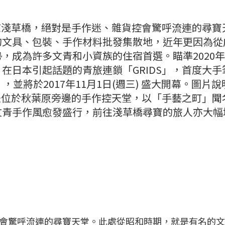
東京淺草橋，絕對是手作迷、雜貨控會驚呼流連的尋寶
的文具、包裝、手作材料批發集散地，近年更因為從
，成為許多文青和小資族的住宿首選。瞄準2020
在日本引起話題的青旅連鎖「GRIDS」，首度大手
』，並將於2017年11月1日(週三) 盛大開幕。圖片說
，是位於秋葉原旁邊的手作控天堂，以「手藝之町」聞
文青手作風愈發盛行，前往淺草橋尋寶的旅人亦大幅
會驚呼流連的尋寶天堂。此處從昭和時期，就是有名的文