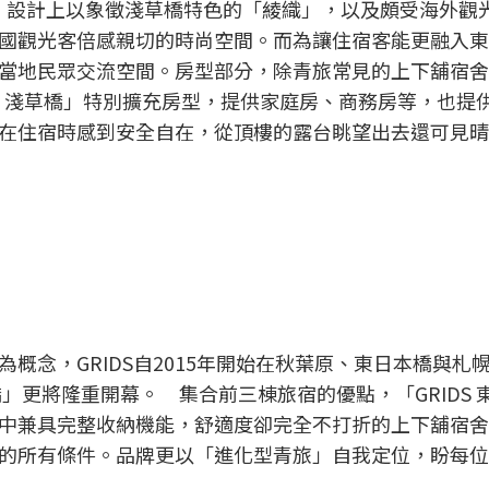
0層樓，設計上以象徵淺草橋特色的「綾織」，以及頗受海外觀
國觀光客倍感親切的時尚空間。而為讓住宿客能更融入東
當地民眾交流空間。房型部分，除青旅常見的上下舖宿舍
東京 淺草橋」特別擴充房型，提供家庭房、商務房等，也提
在住宿時感到安全自在，從頂樓的露台眺望出去還可見晴
概念，GRIDS自2015年開始在秋葉原、東日本橋與札
淺草橋」更將隆重開幕。 集合前三棟旅宿的優點，「GRIDS 
中兼具完整收納機能，舒適度卻完全不打折的上下舖宿舍
的所有條件。品牌更以「進化型青旅」自我定位，盼每位