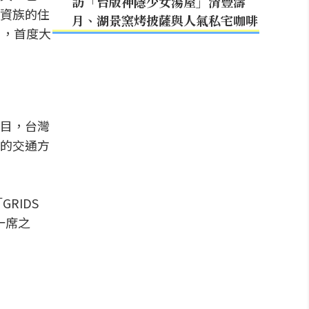
訪「台版神隱少女湯屋」清豐濤
資族的住
月、湖景窯烤披薩與人氣私宅咖啡
」，首度大
目，台灣
的交通方
RIDS
一席之