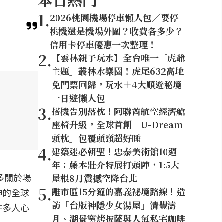
1
.
2026桃園機場停車懶人包／要停
桃機還是機場外圍？收費各多少？
信用卡停車優惠一次整理！
2
.
【雲林親子玩水】全台唯一「虎爺
主題」叢林水樂園！虎尾632高地
免門票回歸，玩水＋4大順遊秘境
一日遊懶人包
3
.
搭機告別落枕！阿聯酋航空經濟艙
座椅升級，全球首創「U-Dream
頭枕」包覆頭頸超好睡
4
.
建築迷必朝聖！忠泰美術館10週
年：藤本壯介特展打頭陣，1:5大
多關於場
屋根8月震撼空降台北
5
.
離市區15分鐘的嘉義祕境路線！造
神的全球
訪「台版神隱少女湯屋」清豐濤
許多人心
月、湖景窯烤披薩與人氣私宅咖啡