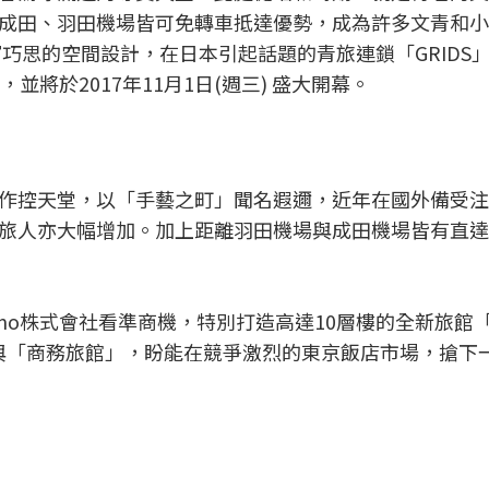
成田、羽田機場皆可免轉車抵達優勢，成為許多文青和小
富巧思的空間設計，在日本引起話題的青旅連鎖「GRIDS
並將於2017年11月1日(週三) 盛大開幕。
作控天堂，以「手藝之町」聞名遐邇，近年在國外備受注
旅人亦大幅增加。加上距離羽田機場與成田機場皆有直達
ccommo株式會社看準商機，特別打造高達10層樓的全新旅館「G
」與「商務旅館」，盼能在競爭激烈的東京飯店市場，搶下