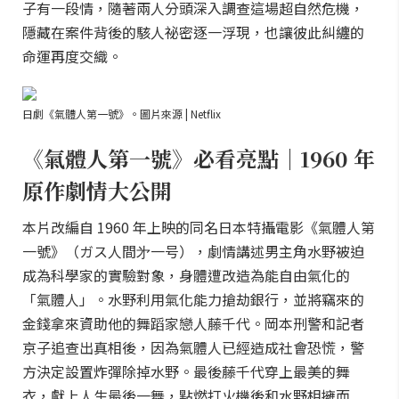
子有一段情，隨著兩人分頭深入調查這場超自然危機，
隱藏在案件背後的駭人祕密逐一浮現，也讓彼此糾纏的
命運再度交織。
日劇《氣體人第一號》。圖片來源 | Netflix
《氣體人第一號》必看亮點｜1960 年
原作劇情大公開
本片改編自 1960 年上映的同名日本特攝電影《氣體人第
一號》（ガス人間㐧一号），劇情講述男主角水野被迫
成為科學家的實驗對象，身體遭改造為能自由氣化的
「氣體人」。水野利用氣化能力搶劫銀行，並將竊來的
金錢拿來資助他的舞蹈家戀人藤千代。岡本刑警和記者
京子追查出真相後，因為氣體人已經造成社會恐慌，警
方決定設置炸彈除掉水野。最後藤千代穿上最美的舞
衣，獻上人生最後一舞，點燃打火機後和水野相擁而