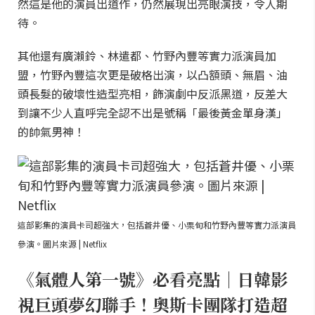
然這是他的演員出道作，仍然展現出亮眼演技，令人期
待。
其他還有廣瀨鈴、林遣都、竹野內豐等實力派演員加
盟，竹野內豐這次更是破格出演，以凸額頭、無眉、油
頭長髮的破壞性造型亮相，飾演劇中反派黑道，反差大
到讓不少人直呼完全認不出是號稱「最後黃金單身漢」
的帥氣男神！
這部影集的演員卡司超強大，包括蒼井優、小栗旬和竹野內豐等實力派演員
參演。圖片來源 | Netflix
《氣體人第一號》必看亮點｜日韓影
視巨頭夢幻聯手！奧斯卡團隊打造超