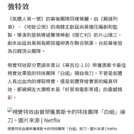
強特效
《氣體人第一號》的幕後團隊同樣華麗，由《屍速列
車》、《地獄公使》的南韓主創延尚昊擔任編劇和監
製，導演則是執導過驚悚神劇《噬亡村》的片山慎三，
劇本由延尚昊與長期搭檔柳勇在聯合執筆，台前幕後皆
為日韓頂尖團隊。
視覺特效部分更請來曾以《哥吉拉-1.0》榮獲奧斯卡最佳
視覺效果獎的特技團隊「白組」親自操刀。不管是氣體
人長出血肉的爆裂視覺，還是氣體穿梭實景的擬真特
效，都被網友大讚根本是「好萊塢電影等級」的震撼精
彩。
視覺特效由曾榮獲奧斯卡的特技團隊「白組」操刀。圖片來源 | Netflix