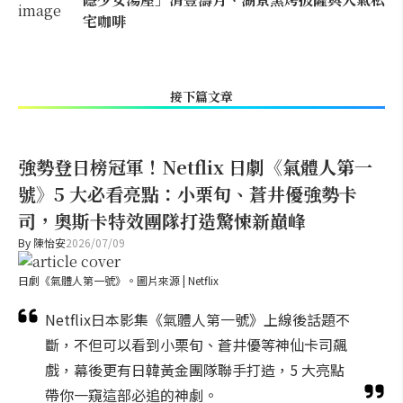
宅咖啡
接下篇文章
強勢登日榜冠軍！Netflix 日劇《氣體人第一
號》5 大必看亮點：小栗旬、蒼井優強勢卡
司，奧斯卡特效團隊打造驚悚新巔峰
By
陳怡安
2026/07/09
日劇《氣體人第一號》。圖片來源 | Netflix
Netflix日本影集《氣體人第一號》上線後話題不
斷，不但可以看到小栗旬、蒼井優等神仙卡司飆
戲，幕後更有日韓黃金團隊聯手打造，5 大亮點
帶你一窺這部必追的神劇。