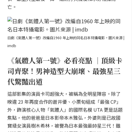
亡。
日劇《氣體人第一號》改編自1960 年上映的同名日本特攝電影。圖片來源 |
imdb
《氣體人第一號》必看亮點 ｜頂級卡
司齊聚！男神造型大崩壞、最強星三
代驚豔出道
這部影集的演員卡司超強大，被稱為全明星陣容。除了
暌違 23 年再度合作的蒼井優、小栗旬組成「最強 CP」
外，飾演核心人物「氣體人」的國際名模 UTA 更是話題
焦點，他的爸爸是日本影帝本木雅弘，外婆則是已故國
寶級女演員樹木希林，被譽為日本最強最帥星三代！雖