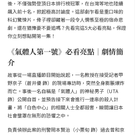
後，不僅強勢登頂日本排行榜冠軍，在台灣等地也陸續
飆入前十名，掀起極高討論度。這部劇乍看是重口味的
科幻驚悚片，骨子裡卻藏著一段令人惆悵至極的宿命悲
劇。還在猶豫要不要追嗎？先看完這5大必看亮點，保證
你立刻想點開第一集！
《氣體人第一號》必看亮點｜劇情簡
介
故事從一場直播節目開始說起，一名教授在接受記者甲
野京子（蒼井優 飾）的現場專訪時，突然全身膨脹爆炸
而亡。事後一名自稱是「氣體人」的神秘男子（UTA
飾）公開自首，並預告接下來會進行一連串的殺人計
畫，將「白色中心」的相關人士全都殺害，瞬間讓日本
社會壟罩在無形的恐懼之中。
負責偵辦此案的刑警岡本賢治（小栗旬 飾）過去曾和京