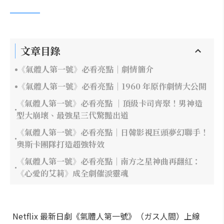
文章目錄
《氣體人第一號》必看亮點｜劇情簡介
《氣體人第一號》必看亮點｜1960 年原作劇情大公開
《氣體人第一號》必看亮點 ｜頂級卡司齊聚！男神造
型大崩壞、最強星三代驚豔出道
《氣體人第一號》必看亮點｜日韓影視巨頭夢幻聯手！
奧斯卡團隊打造超強特效
《氣體人第一號》必看亮點｜南方之星神曲再翻紅：
《心愛的艾莉》成全劇催淚靈魂
Netflix 最新日劇《氣體人第一號》（ガス人間）上線