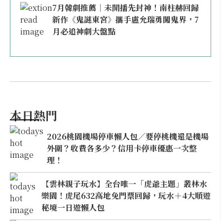
7月韓劇推薦｜未開播先封神！南柱赫回歸
新作《鬼謎東宮》攜手盧允瑞勇闖鬼界，7
月必追神劇大盤點
本日熱門
2026桃園機場停車懶人包／要停桃機還是機場
外圍？收費各多少？信用卡停車優惠一次整
理！
【雲林親子玩水】全台唯一「虎爺主題」叢林水
樂園！虎尾632高地免門票回歸，玩水＋4大順遊
秘境一日遊懶人包