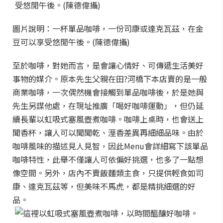
圖片說明：一杯單品咖啡，一份司康或達克瓦茲，在金
豆可以享受悠閒午後。(陳德偉攝)
至於咖啡，對她而言，是會讓心情好、可傳遞生活美好
事物的媒介。原本先生父親在田?河橋下本店賣的是一般
商業咖啡，一次偶然機會接觸到單品咖啡後，於是她與
先生另謀他處，在現址推廣「喝好咖啡運動」，但仍延
續長輩以虹吸式塞風壺煮咖啡。咖啡上桌時，也會送上
聞香杯，讓人可以聞聞乾、溼香差異再細細品味。由於
咖啡風味的描述見人見智，因此Menu會詳細寫下該單品
咖啡特性，此舉不僅讓人可依偏好挑選，也多了一點想
像空間。另外，店內不賣飯麵類主食，只提供輕食如司
康、達克瓦茲等，但美味不馬虎，都是精挑細選的好
品。