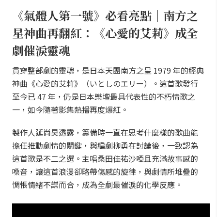
《氣體人第一號》必看亮點｜南方之
星神曲再翻紅：《心愛的艾莉》成全
劇催淚靈魂
貫穿整部劇的靈魂，是日本天團南方之星 1979 年的經典
神曲《心愛的艾莉》（いとしのエリー）。這首歌發行
至今已 47 年，仍是日本樂壇最具代表性的不朽情歌之
一，如今隨著影集熱播再度爆紅。
製作人延尚昊透露，籌備時一直在思考什麼樣的歌曲能
擔任推動劇情的關鍵，與編劇柳勇在討論後，一致認為
這首歌是不二之選。主唱桑田佳祐沙啞且充滿故事感的
嗓音，讓這首浪漫卻略帶傷感的旋律，與劇情所堆疊的
惆悵情緒不謀而合，成為全劇最催淚的化學反應。