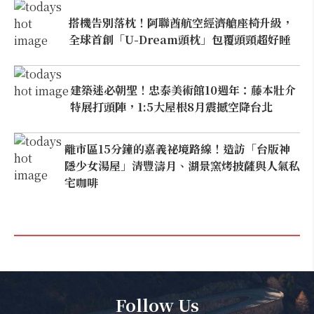
搭機告別落枕！阿聯酋航空經濟艙座椅升級，
全球首創「U-Dream頭枕」包覆頭頸超好睡
建築迷必朝聖！忠泰美術館10週年：藤本壯介
特展打頭陣，1:5大屋根8月震撼空降台北
離市區15分鐘的嘉義祕境路線！造訪「台版神
隱少女湯屋」清豐濤月、湖景窯烤披薩與人氣私
宅咖啡
Follow Us