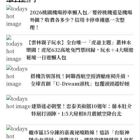
2026桃園機場停車懶人包／要停桃機還是機場
外圍？收費各多少？信用卡停車優惠一次整
理！
【雲林親子玩水】全台唯一「虎爺主題」叢林水
樂園！虎尾632高地免門票回歸，玩水＋4大順遊
秘境一日遊懶人包
搭機告別落枕！阿聯酋航空經濟艙座椅升級，
全球首創「U-Dream頭枕」包覆頭頸超好睡
建築迷必朝聖！忠泰美術館10週年：藤本壯介
特展打頭陣，1:5大屋根8月震撼空降台北
離市區15分鐘的嘉義祕境路線！造訪「台版神
隱少女湯屋」清豐濤月、湖景窯烤披薩與人氣私