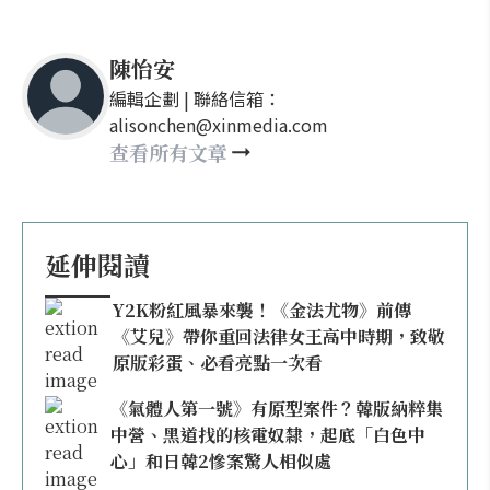
陳怡安
編輯企劃 | 聯絡信箱：
alisonchen@xinmedia.com
查看所有文章
延伸閱讀
Y2K粉紅風暴來襲！《金法尤物》前傳
《艾兒》帶你重回法律女王高中時期，致敬
原版彩蛋、必看亮點一次看
《氣體人第一號》有原型案件？韓版納粹集
中營、黑道找的核電奴隸，起底「白色中
心」和日韓2慘案驚人相似處