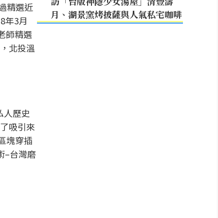
訪「台版神隱少女湯屋」清豐濤
過精選近
月、湖景窯烤披薩與人氣私宅咖啡
8年3月
老師精選
，北投溫
私人歷史
了吸引來
區塊穿插
術–台灣磨