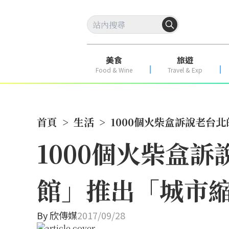
美食
旅遊
Food & Wine
Travel & Exp
首頁
>
生活
>
1000個火柴盒訴說老台
1000個火柴盒
館」推出「城市縮
By
欣傳媒
2017/09/28