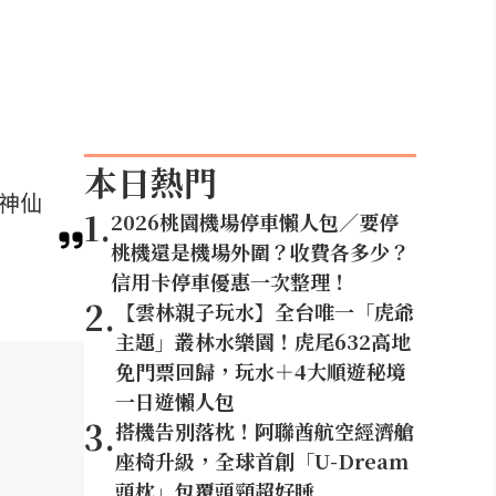
本日熱門
等神仙
1
.
2026桃園機場停車懶人包／要停
桃機還是機場外圍？收費各多少？
信用卡停車優惠一次整理！
2
.
【雲林親子玩水】全台唯一「虎爺
主題」叢林水樂園！虎尾632高地
免門票回歸，玩水＋4大順遊秘境
一日遊懶人包
3
.
搭機告別落枕！阿聯酋航空經濟艙
座椅升級，全球首創「U-Dream
頭枕」包覆頭頸超好睡