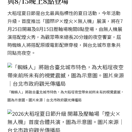
與8/15晚上8點登場
大稻埕夏日節是台北最具指標性的夏日活動，今年活動
升級，首度推出「國際IP×煙火×無人機」展演，將在7
月25日開幕及8月15日壓軸場晚間8點登場，由無人機展
演搭配煙火秀，為觀眾帶來總長20分鐘的夜空饗宴，屆
時蜘蛛人將搭配原版電影配樂穿梭，與台北城市意象共
同點亮夜空。
「蜘蛛人」將融合臺北城市特色，為大稻埕夜空帶來前所未有的視覺震撼，
圖為示意圖。圖片來源｜台北市政府觀光傳播局