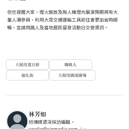
但也提醒大家，煙火施放及無人機燈光展演預期將有大
量人潮參與，利用大眾交通運輸工具前往會更加省時順
暢，並請用路人及當地居民留意活動日交管資訊。
大稻埕夏日節
蜘蛛人
迪化街
大稻埕碼頭廣場
林芳如
欣傳媒資深採訪編輯。
sasalin@xinmedia.com／