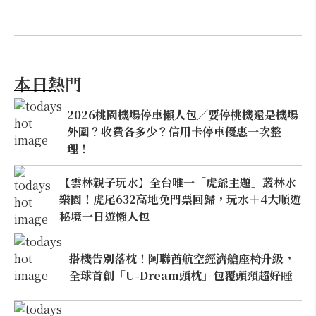
本日熱門
2026桃園機場停車懶人包／要停桃機還是機場
外圍？收費各多少？信用卡停車優惠一次整
理！
【雲林親子玩水】全台唯一「虎爺主題」叢林水
樂園！虎尾632高地免門票回歸，玩水＋4大順遊
秘境一日遊懶人包
搭機告別落枕！阿聯酋航空經濟艙座椅升級，
全球首創「U-Dream頭枕」包覆頭頸超好睡