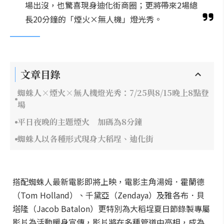
場出沒，也驚喜現身迪化街商圈；更將帶來2場總
長20分鐘的「煙火×無人機」燈光秀。
文章目錄
蜘蛛人×煙火×無人機燈光秀：7/25與8/15晚上8點登
場
平日夜晚的主題煙火 加碼為8分鐘
蜘蛛人以各種形式現身大稻埕、迪化街
搭配蜘蛛人最新電影即將上映，電影主角湯姆．霍蘭德
（Tom Holland）、千黛亞（Zendaya）及雅各布．貝
塔隆（Jacob Batalon）更特別為大稻埕夏日節錄製專屬
影片為活動暖身宣傳，影片將在多種管道中亮相，成為