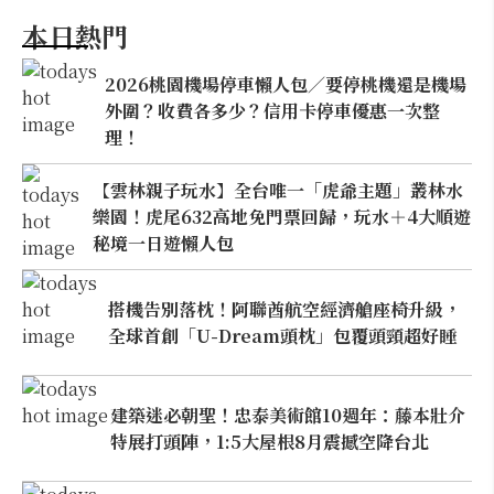
本日熱門
2026桃園機場停車懶人包／要停桃機還是機場
外圍？收費各多少？信用卡停車優惠一次整
理！
【雲林親子玩水】全台唯一「虎爺主題」叢林水
樂園！虎尾632高地免門票回歸，玩水＋4大順遊
秘境一日遊懶人包
搭機告別落枕！阿聯酋航空經濟艙座椅升級，
全球首創「U-Dream頭枕」包覆頭頸超好睡
建築迷必朝聖！忠泰美術館10週年：藤本壯介
特展打頭陣，1:5大屋根8月震撼空降台北