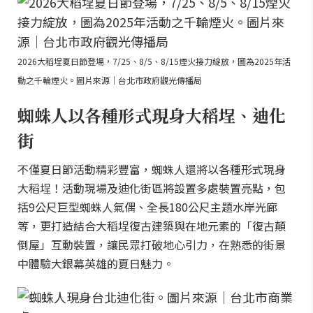
2026大稻埕夏日節登場，7/25、8/5、8/15煙火接力綻放，圖為2025年活
動之千輪煙火。圖片來源｜台北市政府觀光傳播局
蜘蛛人以各種形式現身大稻埕、迪化
街
不僅夏日節活動精彩豐富，蜘蛛人還將以各種形式現身
大稻埕！活動現場及迪化街區將設置多處裝置亮點，包
括9公尺巨型蜘蛛人氣偶、全長180公尺主題水岸光廊
等，更打造結合大稻埕復古建築與在地元素的「復古顛
倒屋」互動裝置，讓民眾打破地心引力，在熟悉的街景
中體驗大銀幕英雄的夏日魅力。