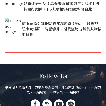
建築迷必朝聖！忠泰美術館10週年：藤本壯介
特展打頭陣，1:5大屋根8月震撼空降台北
離市區15分鐘的嘉義祕境路線！造訪「台版神
隱少女湯屋」清豐濤月、湖景窯烤披薩與人氣私
宅咖啡
Follow Us
享受吧！環遊世界，勇敢歸零去冒險，踏出夢想的第一步。一點勇
氣，一點熱情，一點快樂，一點挑戰