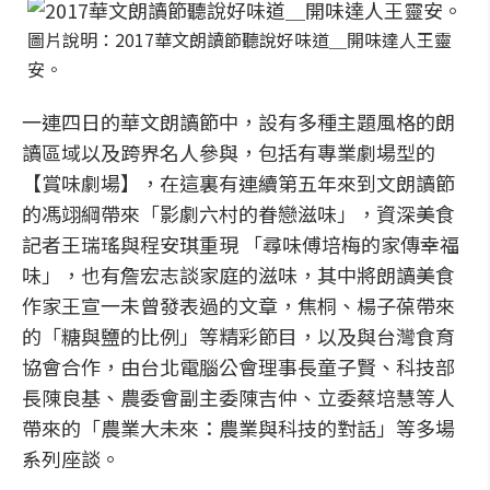
圖片說明：2017華文朗讀節聽說好味道＿開味達人王靈
安。
一連四日的華文朗讀節中，設有多種主題風格的朗
讀區域以及跨界名人參與，包括有專業劇場型的
【賞味劇場】，在這裏有連續第五年來到文朗讀節
的馮翊綱帶來「影劇六村的眷戀滋味」，資深美食
記者王瑞瑤與程安琪重現 「尋味傅培梅的家傳幸福
味」，也有詹宏志談家庭的滋味，其中將朗讀美食
作家王宣一未曾發表過的文章，焦桐、楊子葆帶來
的「糖與鹽的比例」等精彩節目，以及與台灣食育
協會合作，由台北電腦公會理事長童子賢、科技部
長陳良基、農委會副主委陳吉仲、立委蔡培慧等人
帶來的「農業大未來：農業與科技的對話」等多場
系列座談。