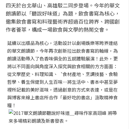
四天於台北華山、高雄駁二同步登場。今年的華文
朗讀節以「聽說好味道」為題，飲食書寫為核心，
邀集飲食書寫和料理藝術界超過百位跨界、跨國創
作者薈萃，構成一場飲食與文學的熱鬧交會。
延續以出版品為核心，活動設計以劇場娛樂等跨界連結
的華文朗讀節，今年再次創新拉出飲食書寫的軸線，為
朗讀活動帶入了色香味俱全的五感體驗展演！此外，更
將以不同面向與角度深入探究與飲食相關的方方面面：
從文學歷史、料理知識、︑食材產地、烹調技藝、食驗
哲學、養生保健到人生百味…將生活中、書本中甚至夢
裡所記載的美好滋味，透過創意的方式來表達，或是在
與博客來線上書店所合作「最好吃的書店」汲取精神食
糧！