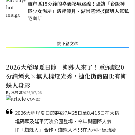
離市區15分鐘的嘉義祕境路線！造訪「台版神
隱少女湯屋」清豐濤月、湖景窯烤披薩與人氣私
宅咖啡
接下篇文章
2026大稻埕夏日節｜蜘蛛人來了！重頭戲20
分鐘煙火×無人機燈光秀，迪化街商圈也有蜘
蛛人身影
By
林芳如
2026/07/08
2026大稻埕夏日節將於7月25日至8月15日在大稻
埕碼頭及延平河濱公園登場，今年與國際人氣
IP「蜘蛛人」合作，蜘蛛人不只在大稻埕碼頭廣