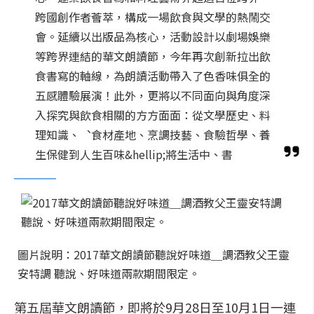
跨國創作者薈萃，構成一場飲食與文學的熱鬧交
會。延續以出版品為核心，活動設計以劇場娛樂
等跨界連結的華文朗讀節，今年再次創新拉出飲
食書寫的軸線，為朗讀活動帶入了色香味俱全的
五感體驗展演！此外，更將以不同面向與角度深
入探究與飲食相關的方方面面：從文學歷史、料
理知識、︑食材產地、烹調技藝、食驗哲學、養
生保健到人生百味&hellip;將生活中、書
圖片說明：2017華文朗讀節聽說好味道＿調酒教父王靈
安特調 聽說、好味道兩款期間限定。
第五屆華文朗讀節，即將於9月28日至10月1日一連