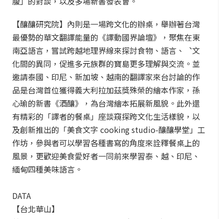
腹」的對談，以及多場新書發表會。
【釀釀研究院】內則是一場跨文化的辦桌，舉辦著台灣
最優勢的華文翻譯能量的《譯動國界論壇》，聚焦在東
南亞語言，嘗試跨越地理界線來探討食物、語言、︑文
化間的異同，促進多元族群的寶島更多理解與交流。並
邀請泰國、印尼、新加坡、越南的翻譯家來台討論的作
品是台灣首位獲得義大利拉加茲獎殊榮的繪本作家，孫
心瑜的新書《酒釀》，為台灣繪本拓展新風貌。此外還
有精彩的「譯者的餐桌」座談窺探跨文化生活樣貌，以
及創新推出的「美食文字 cooking studio-釀釀學堂」工
作坊，參與者可以學習各種書寫的角度來詮釋餐桌上的
風景，更歡迎美食愛好者一同前來學習泰、越、印尼、
緬甸四種美味語言。
DATA
【台北華山】