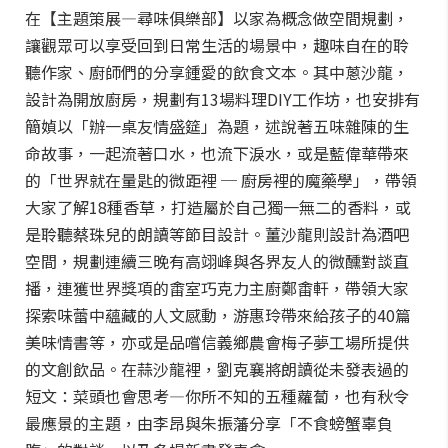
在【主題策展—尋味俱樂部】以家為概念做空間規劃，
讓觀眾可以享受回到日常生活的場景中，趣味自在的聆
聽作家、廚師們的分享鍾愛的飲食文本。其中蔥沙龍，
設計為開放廚房，規劃有13場料理DIY工作坊，也安排有
簡媜以「辦一桌友情盛筵」為題，述說著五味雜陳的生
命故事，一起流著口水，也流下淚水，或是藍偉華帶來
的「世界就在量匙的微距裡 ─ 廚房裡的魔藥學」，帶領
大家了解18種香草，打造屬於自己獨一無二的香料，或
是聆聽蔡珠兒的朗讀等節目設計。薑沙龍則設計為酒吧
空間，規劃連續三晚有高翊峰與各界友人的微醺對談直
播，連獲世界獎項的畬室巧克力主廚鄭畬軒，帶領大家
探索味蕾中蘊藏的人文感動，游惠玲帶來給孩子的40篇
美味情書等，亦或是品嚐信義鄉農會梅子夢工場所提供
的文創飲品。在蒜沙龍裡，劉克襄將朗讀從未發表過的
短文：菜頭也會思考—你所不知的五種蘿蔔，也有秋令
最應景的主題，由李昂與朱振藩分享「不食螃蟹辜負