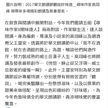
圖片說明：2017華文朗讀節聽說好味道＿尋味作家高翊
峰 將帶來多場精彩朗讀及新書發表。
在飲食與閱讀中展開對話，今年我們邀請五組【尋
味作家X開味達人】兩兩對談，作家聊生活，達人談
閱讀。身為編劇、導演及小說家的高翊峰以及調酒
教父王靈安，透露將於華文朗讀節中以「我不在酒
館，就在去酒館的路上」為題，暢談他們與酒作
伴，努力裝成熟的威士忌漢子人生。高翊峰也將朗
讀及發表最新創作—《恍惚，靜止卻又浮現—威士
忌飲者的緩慢一瞬》。此外，王靈安特別為華文朗
讀節設計專屬特調，分別是帶有微微苦澀的「聽
說」，喝完後醞釀出一些懸想滋味，以及以漿果的
甜美來做搭配，呈現出色彩繽紛的「好味道」，為
今年色香味俱全的華文朗讀節，再添視味覺的豐富
驚喜。