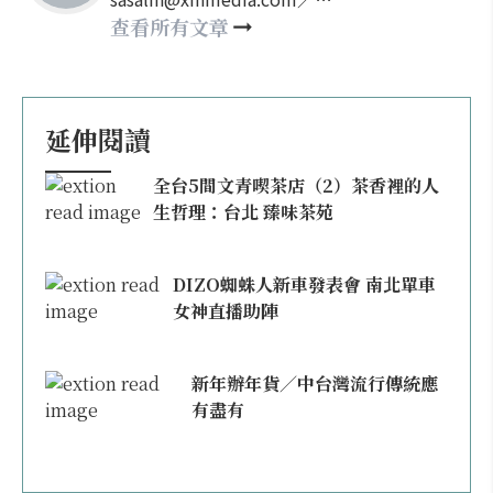
happy21917@gmail.com
查看所有文章
延伸閱讀
全台5間文青喫茶店（2）茶香裡的人
生哲理：台北 臻味茶苑
DIZO蜘蛛人新車發表會 南北單車
女神直播助陣
新年辦年貨／中台灣流行傳統應
有盡有