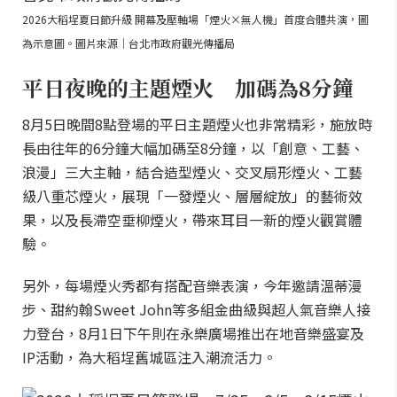
2026大稻埕夏日節升級 開幕及壓軸場「煙火×無人機」首度合體共演，圖
為示意圖。圖片來源｜台北市政府觀光傳播局
平日夜晚的主題煙火 加碼為8分鐘
8月5日晚間8點登場的平日主題煙火也非常精彩，施放時
長由往年的6分鐘大幅加碼至8分鐘，以「創意、工藝、
浪漫」三大主軸，結合造型煙火、交叉扇形煙火、工藝
級八重芯煙火，展現「一發煙火、層層綻放」的藝術效
果，以及長滯空垂柳煙火，帶來耳目一新的煙火觀賞體
驗。
另外，每場煙火秀都有搭配音樂表演，今年邀請溫蒂漫
步、甜約翰Sweet John等多組金曲級與超人氣音樂人接
力登台，8月1日下午則在永樂廣場推出在地音樂盛宴及
IP活動，為大稻埕舊城區注入潮流活力。