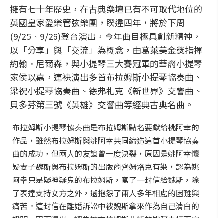
擁有七十年歷史，在古典樂壇已有不可取代地位的
英國皇家愛樂管弦樂團，睽違四年，將於下周
(9/25、9/26)登台演出，今年曲目極具創新精神，
以「分享」與「交流」為概念，由葛萊美金獎指揮
約翰．尼爾森，與小提琴三大賽冠軍的華裔小提琴
家侯以嘉，連袂演出多首布拉姆斯小提琴協奏曲、
梁祝小提琴協奏曲、德弗札克《新世界》交響曲、
貝多芬第三號《英雄》交響曲等經典古典名曲。
布拉姆斯小提琴協奏曲是布拉姆斯點名要獻給桃阿幸的
作品，雖然布拉姆斯與姚阿幸共同締造這首小提琴協奏
曲的成功，但兩人的友誼曾一度決裂，原因是姚阿幸懷
疑妻子魏斯與布拉姆斯的出版商齊姆洛克有染，認為姚
阿幸只是疑神疑鬼的布拉姆斯，寫了一封信給魏斯，除
了表達支持女方之外，還抱怨了兩人多年相處的困難與
痛苦。這封信在離婚訴訟中被魏斯拿來作為自己清白的