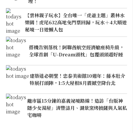
理！
【雲林親子玩水】全台唯一「虎爺主題」叢林水
樂園！虎尾632高地免門票回歸，玩水＋4大順遊
秘境一日遊懶人包
搭機告別落枕！阿聯酋航空經濟艙座椅升級，
全球首創「U-Dream頭枕」包覆頭頸超好睡
建築迷必朝聖！忠泰美術館10週年：藤本壯介
特展打頭陣，1:5大屋根8月震撼空降台北
離市區15分鐘的嘉義祕境路線！造訪「台版神
隱少女湯屋」清豐濤月、湖景窯烤披薩與人氣私
宅咖啡