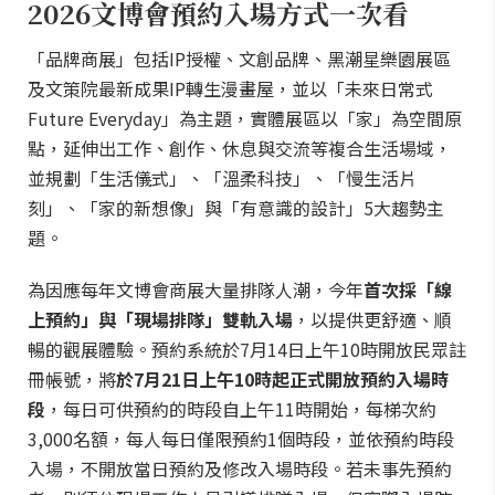
2026文博會預約入場方式一次看
「品牌商展」包括IP授權、文創品牌、黑潮星樂園展區
及文策院最新成果IP轉生漫畫屋，並以「未來日常式
Future Everyday」為主題，實體展區以「家」為空間原
點，延伸出工作、創作、休息與交流等複合生活場域，
並規劃「生活儀式」、「溫柔科技」、「慢生活片
刻」、「家的新想像」與「有意識的設計」5大趨勢主
題。
為因應每年文博會商展大量排隊人潮，今年
首次採「線
上預約」與「現場排隊」雙軌入場
，以提供更舒適、順
暢的觀展體驗。預約系統於7月14日上午10時開放民眾註
冊帳號，將
於7月21日上午10時起正式開放預約入場時
段
，每日可供預約的時段自上午11時開始，每梯次約
3,000名額，每人每日僅限預約1個時段，並依預約時段
入場，不開放當日預約及修改入場時段。若未事先預約