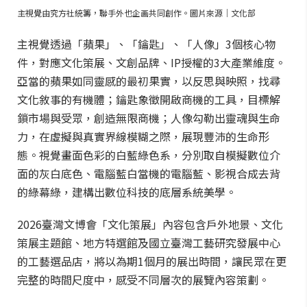
主視覺由究方社統籌，聯手外也企画共同創作。圖片來源｜文化部
主視覺透過「蘋果」、「鑰匙」、「人像」3個核心物
件，對應文化策展、文創品牌、IP授權的3大產業維度。
亞當的蘋果如同靈感的最初果實，以反思與映照，找尋
文化敘事的有機體；鑰匙象徵開啟商機的工具，目標解
鎖市場與受眾，創造無限商機；人像勾勒出靈魂與生命
力，在虛擬與真實界線模糊之際，展現豐沛的生命形
態。視覺畫面色彩的白藍綠色系，分別取自模擬數位介
面的灰白底色、電腦藍白當機的電腦藍、影視合成去背
的綠幕綠，建構出數位科技的底層系統美學。
2026臺灣文博會「文化策展」內容包含戶外地景、文化
策展主題館、地方特選館及國立臺灣工藝研究發展中心
的工藝選品店，將以為期1個月的展出時間，讓民眾在更
完整的時間尺度中，感受不同層次的展覽內容策劃。