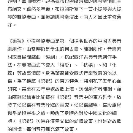
證明，因而曝光，認為被布拉姆斯背叛的姚阿幸憤而宣
布絕交。雖然多年後，布拉姆斯寫下一首小提琴與大提
琴的雙協奏曲，並邀請姚阿幸演出，兩人才因此重修舊
好。
《梁祝》小提琴協奏曲是第一個揚名世界的中國古典音
樂創作，由當時仍是學生的何占豪、陳鋼創作，音樂素
材取自民間戲曲「越劇」，搭配西洋古典音樂創作手
法，在奏鳴曲式下套入「相愛」、「抗婚」、和「化
蝶」等故事情節。身為華裔卻受西式音樂教育的侯以
嘉，為了揣摩《梁祝》的東方特色，特別花了五年心血
研究，甚至在去年重返故鄉上海，訪問創作者陳鋼，藉
由陳鋼以繪畫比喻藏在《梁祝》音樂中的東方哲學，啟
發了侯以嘉在音樂詮釋的靈感。侯以嘉戲稱，這段旅程
似乎是段尋根之旅，喚醒了身體內對於中國文化的細
胞，《梁祝》彷彿在演奏父母的愛情故事，也是對故鄉
的回憶，每個音符都充滿了故事。