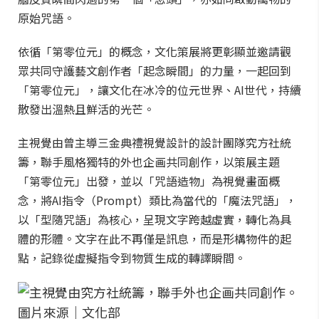
原始咒語。
依循「第零位元」的概念，文化策展將更彰顯並邀請觀
眾共同守護藝文創作者「起念瞬間」的力量，一起回到
「第零位元」，讓文化在冰冷的位元世界、AI世代，持續
散發出溫熱且鮮活的光芒。
主視覺由曾主導三金典禮視覺設計的設計團隊究方社統
籌，聯手風格獨特的外也企画共同創作，以策展主題
「第零位元」出發，並以「咒語造物」為視覺畫面概
念，將AI指令（Prompt）類比為當代的「魔法咒語」，
以「型隨咒語」為核心，呈現文字跨越虛實，轉化為具
體的形體。文字在此不再僅是訊息，而是形構物件的起
點，記錄從虛擬指令到物質生成的轉譯瞬間。