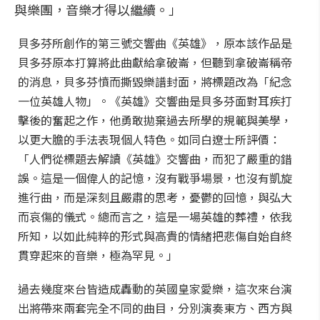
與樂團，音樂才得以繼續。」
貝多芬所創作的第三號交響曲《英雄》，原本該作品是
貝多芬原本打算將此曲獻給拿破崙，但聽到拿破崙稱帝
的消息，貝多芬憤而撕毀樂譜封面，將標題改為「紀念
一位英雄人物」。《英雄》交響曲是貝多芬面對耳疾打
擊後的奮起之作，他勇敢拋棄過去所學的規範與美學，
以更大膽的手法表現個人特色。如同白遼士所評價：
「人們從標題去解讀《英雄》交響曲，而犯了嚴重的錯
誤。這是一個偉人的記憶，沒有戰爭場景，也沒有凱旋
進行曲，而是深刻且嚴肅的思考，憂鬱的回憶，與弘大
而哀傷的儀式。總而言之，這是一場英雄的葬禮，依我
所知，以如此純粹的形式與高貴的情緒把悲傷自始自終
貫穿起來的音樂，極為罕見。」
過去幾度來台皆造成轟動的英國皇家愛樂，這次來台演
出將帶來兩套完全不同的曲目，分別演奏東方、西方與