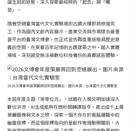
誕生前的狀態，深入探索最純粹的「起念」與「觸
發」。
隨著空總臺灣當代文化實驗場的古蹟大樓即將修復完
工，作為國內文創內容展示、產業交流與市場媒合最重
要平台的臺灣文博會，也正式宣告再度重返極具歷史意
義的空間。在乘載百年記憶的古蹟建築之中，踏入實體
場域，深刻感受無法被數位科技備份的真實感官體驗。
2026文博會年度策展將回到空總展出。圖片來源｜台灣當代文化實驗室
本屆年度主題「第零位元」，試圖在人類文明加速沒入
數位洪流，AI生成能夠在微秒間轉譯指令，產出成千上萬
華麗圖像與文本之際，探索一個不存在於電腦邏輯中的
幽靈座標，而這個座標指向的是創作者撥動開關前，大
腦皮質瞬間閃過的第一個「念頭」，亦如同啟動萬物的