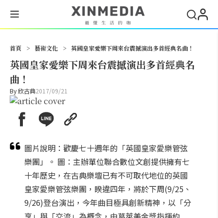
搜尋
首頁
>
藝術文化
>
英國皇家愛樂下周來台震撼演出多首經典名曲！
英國皇家愛樂下周來台震撼演出多首經典名
曲！
By
欣古典
2017/09/21
圖片說明：歡慶七十週年的「英國皇家愛樂管弦
樂團」。 圖：主辦單位聯合數位文創提供擁有七
十年歷史，在古典樂壇已有不可取代地位的英國
皇家愛樂管弦樂團，睽違四年，將於下周(9/25、
9/26)登台演出，今年曲目極具創新精神，以「分
享」與「交流」為概念，由葛萊美金獎指揮約