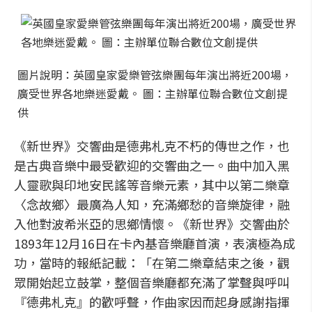
圖片說明：英國皇家愛樂管弦樂團每年演出將近200場，
廣受世界各地樂迷愛戴。 圖：主辦單位聯合數位文創提
供
《新世界》交響曲是德弗札克不朽的傳世之作，也
是古典音樂中最受歡迎的交響曲之一。曲中加入黑
人靈歌與印地安民謠等音樂元素，其中以第二樂章
〈念故鄉〉最廣為人知，充滿鄉愁的音樂旋律，融
入他對波希米亞的思鄉情懷。《新世界》交響曲於
1893年12月16日在卡內基音樂廳首演，表演極為成
功，當時的報紙記載：「在第二樂章結束之後，觀
眾開始起立鼓掌，整個音樂廳都充滿了掌聲與呼叫
『德弗札克』的歡呼聲，作曲家因而起身感謝指揮