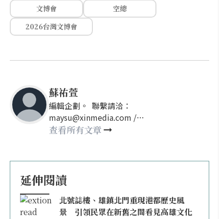
文博會
空總
2026台灣文博會
蘇祐萱
編輯企劃。 聯繫請洽：
maysu@xinmedia.com /
may860527@gmail.com
查看所有文章
延伸閱讀
北號誌樓、雄鎮北門重現港都歷史風
景 引領民眾在新舊之間看見高雄文化