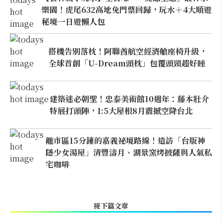
樂園！虎尾632高地免門票回歸，玩水＋4大順遊
秘境一日遊懶人包
搭機告別落枕！阿聯酋航空經濟艙座椅升級，
全球首創「U-Dream頭枕」包覆頭頸超好睡
建築迷必朝聖！忠泰美術館10週年：藤本壯介
特展打頭陣，1:5大屋根8月震撼空降台北
離市區15分鐘的嘉義祕境路線！造訪「台版神
隱少女湯屋」清豐濤月、湖景窯烤披薩與人氣私
宅咖啡
接下篇文章