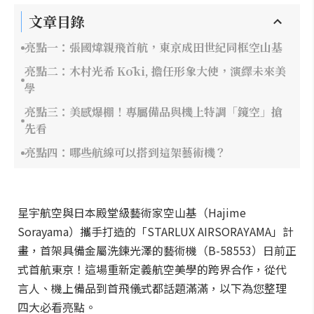
文章目錄
亮點一：張國煒親飛首航，東京成田世紀同框空山基
亮點二：木村光希 Kōki, 擔任形象大使，演繹未來美
學
亮點三：美感爆棚！專屬備品與機上特調「鏡空」搶
先看
亮點四：哪些航線可以搭到這架藝術機？
星宇航空與日本殿堂級藝術家空山基（Hajime
Sorayama）攜手打造的「STARLUX AIRSORAYAMA」計
畫，首架具備金屬洗鍊光澤的藝術機（B-58553）日前正
式首航東京！這場重新定義航空美學的跨界合作，從代
言人、機上備品到首飛儀式都話題滿滿，以下為您整理
四大必看亮點。