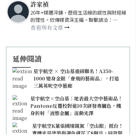
許家禎
20年+媒體淬鍊，歷經生活線的感性與財經線
的理性。欣傳媒資深主編。聯繫請洽：
nellyhsu@xinmedia.com
查看所有文章
延伸閱讀
星宇航空 × 空山基重磅聯名！A350-
1000 變身金銀「會飛的藝術品」，打造
三萬英呎空中藝廊
星宇航空×空山基｜地表最大空中藝術品！
Pantone反覆校對逾10次研發專屬色，機
身折射「液態金屬」流動光澤
星宇航空K董張國煒親駕「空山銀」抵台！
實機光是塗裝與調色就花了8個月，同款限