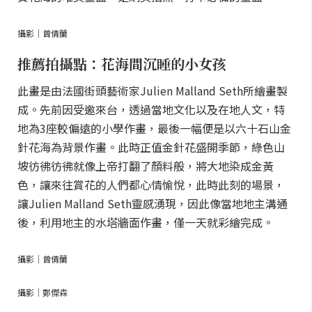
攝影｜曾倩蘭
推薦拍攝點：花海間沉睡的小女孩
此畫是由法國街頭藝術家Julien Malland Seth所繪畫製
成。先前因受邀來台，透過當地文化以及在地人文，特
地為3座較偏遠的小學作畫，最後一幅便是以六十石山金
針花海為背景作畫。此時正值金針花盛開季節，綠色山
坡彷彿彷彿就像上帝打翻了顏料般，將大地染成金黃
色，讓來往賞花的人們都心情愉悅，此時此刻的場景，
讓Julien Malland Seth靈感湧現，因此像當地地主溝通
後，利用地主的水塔牆面作畫，僅一天就彩繪完成。
攝影｜曾倩蘭
攝影｜鄭傑森