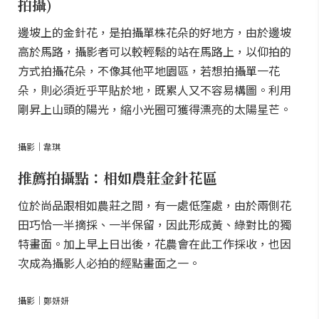
拍攝)
邊坡上的金針花，是拍攝單株花朵的好地方，由於邊坡
高於馬路，攝影者可以較輕鬆的站在馬路上，以仰拍的
方式拍攝花朵，不像其他平地園區，若想拍攝單一花
朵，則必須近乎平貼於地，既累人又不容易構圖。利用
剛昇上山頭的陽光，縮小光圈可獲得漂亮的太陽星芒。
攝影｜韋琪
推薦拍攝點：相如農莊金針花區
位於尚品跟相如農莊之間，有一處低窪處，由於兩側花
田巧恰一半摘採、一半保留，因此形成黃、綠對比的獨
特畫面。加上早上日出後，花農會在此工作採收，也因
次成為攝影人必拍的經點畫面之一。
攝影｜鄭妍妍