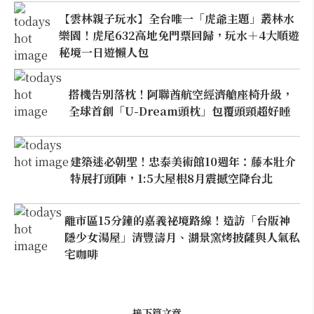
【雲林親子玩水】全台唯一「虎爺主題」叢林水
樂園！虎尾632高地免門票回歸，玩水＋4大順遊
秘境一日遊懶人包
搭機告別落枕！阿聯酋航空經濟艙座椅升級，
全球首創「U-Dream頭枕」包覆頭頸超好睡
建築迷必朝聖！忠泰美術館10週年：藤本壯介
特展打頭陣，1:5大屋根8月震撼空降台北
離市區15分鐘的嘉義祕境路線！造訪「台版神
隱少女湯屋」清豐濤月、湖景窯烤披薩與人氣私
宅咖啡
接下篇文章