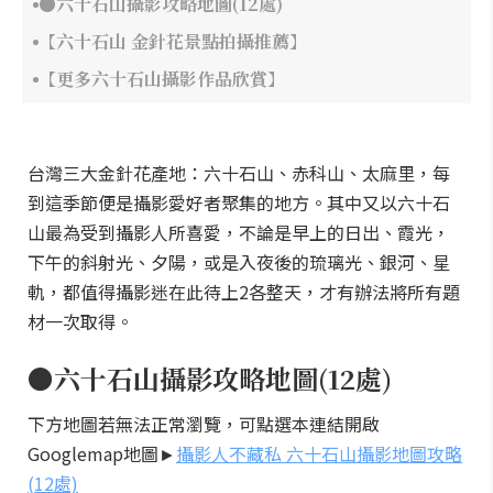
●六十石山攝影攻略地圖(12處)
【六十石山 金針花景點拍攝推薦】
【更多六十石山攝影作品欣賞】
台灣三大金針花產地：六十石山、赤科山、太麻里，每
到這季節便是攝影愛好者聚集的地方。其中又以六十石
山最為受到攝影人所喜愛，不論是早上的日出、霞光，
下午的斜射光、夕陽，或是入夜後的琉璃光、銀河、星
軌，都值得攝影迷在此待上2各整天，才有辦法將所有題
材一次取得。
●六十石山攝影攻略地圖(12處)
下方地圖若無法正常瀏覽，可點選本連結開啟
Googlemap地圖►
攝影人不藏私 六十石山攝影地圖攻略
(12處)