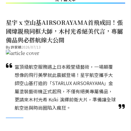
星宇 x 空山基AIRSORAYAMA首飛成田！張
國煒親飛同框大師，木村光希絕美代言，專屬
備品與必搭航線大公開
By
許家禎
2026/07/13
當頂級航空服務遇上日本殿堂級藝術，一場顛覆
想像的飛行美學就此震撼登場！星宇航空攜手大
師空山基打造的「STARLUX AIRSORAYAMA」金
屬塗裝藝術機正式起飛，不僅有絕美專屬備品，
更請來木村光希 Kōki 演繹前衛大片，準備讓全球
航空迷與時尚圈陷入瘋狂。