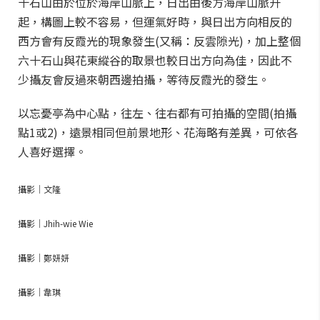
十石山由於位於海岸山脈上，日出由後方海岸山脈升
起，構圖上較不容易，但運氣好時，與日出方向相反的
西方會有反霞光的現象發生(又稱：反雲隙光)，加上整個
六十石山與花東縱谷的取景也較日出方向為佳，因此不
少攝友會反過來朝西邊拍攝，等待反霞光的發生。
以忘憂亭為中心點，往左、往右都有可拍攝的空間(拍攝
點1或2)，遠景相同但前景地形、花海略有差異，可依各
人喜好選擇。
攝影｜文隆
攝影｜Jhih-wie Wie
攝影｜鄭妍妍
攝影｜韋琪