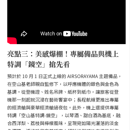
亮點三：美感爆棚！專屬備品與機上
特調「鏡空」搶先看
預計於 10 月 1 日正式上線的 AIRSORAYAMA 主題備品，
在空山基老師親自監修下，以呼應機體的銀色與金色為
基調。從登機證、姓名吊牌、紙杯到紙巾，讓旅客從登
機那一刻起就沉浸在藝術饗宴中；長程航線更推出專屬
的經濟艙與豪華經濟艙過夜包。此外，機上還提供專屬
特調「空山基特調-鏡空」，以琴酒、甜白酒為基底，融
合西洋梨、荔枝與檸檬風味，呈現宛如陽光灑落的淡金