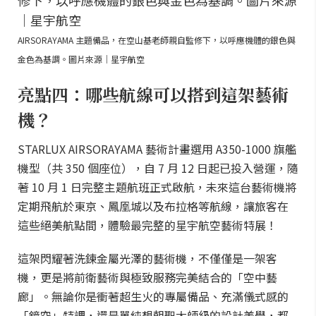
AIRSORAYAMA 主題備品，在空山基老師親自監修下，以呼應機體的銀色與
金色為基調。圖片來源｜星宇航空
亮點四：哪些航線可以搭到這架藝術
機？
STARLUX AIRSORAYAMA 藝術計畫選用 A350-1000 旗艦
機型（共 350 個座位），自 7 月 12 日起已投入營運，隨
著 10 月 1 日完整主題航班正式啟航，未來這台藝術機將
定期飛航於東京、鳳凰城以及布拉格等航線，讓旅客在
這些絕美航點間，體驗最完整的星宇航空藝術特展！
這架閃耀著洗鍊金屬光澤的藝術機，不僅僅是一架客
機，更是將前衛藝術與極致服務完美結合的「空中藝
廊」。無論你是衝著超生火的專屬備品、充滿儀式感的
「鏡空」特調，還是單純想朝聖大師級的設計美學，都