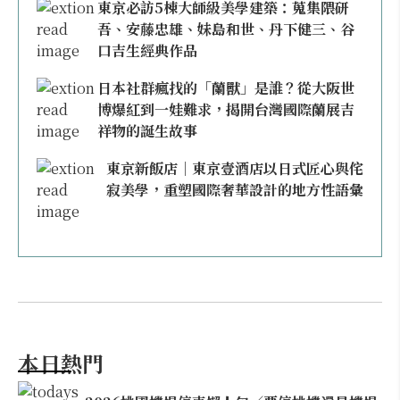
東京必訪5棟大師級美學建築：蒐集隈研
吾、安藤忠雄、妹島和世、丹下健三、谷
口吉生經典作品
日本社群瘋找的「蘭獸」是誰？從大阪世
博爆紅到一娃難求，揭開台灣國際蘭展吉
祥物的誕生故事
東京新飯店｜東京壹酒店以日式匠心與侘
寂美學，重塑國際奢華設計的地方性語彙
本日熱門