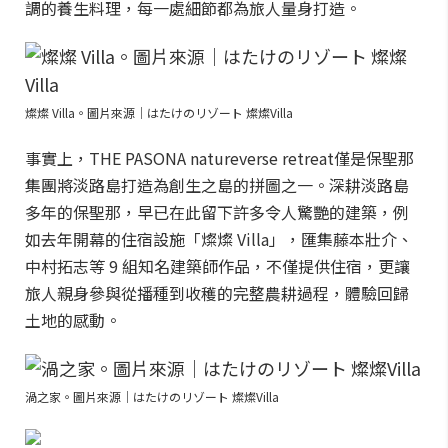
調的養生料理，每一處細節都為旅人量身打造。
燦燦 Villa。圖片來源｜はたけのリゾート 燦燦Villa
事實上，THE PASONA natureverse retreat僅是保聖那
集團將淡路島打造為創生之島的拼圖之一。深耕淡路島
多年的保聖那，早已在此留下許多令人驚艷的建築，例
如去年開幕的住宿設施「燦燦 Villa」，匯集藤本壯介、
中村拓志等 9 組知名建築師作品，不僅提供住宿，更讓
旅人親身參與從播種到收穫的完整農耕過程，體驗回歸
土地的感動。
渦之家。圖片來源｜はたけのリゾート 燦燦Villa