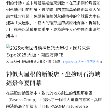
們的悸動，並未隨著展期結束消散。在眾多關於場館如
何永續利用的討論，最受矚目的焦點莫過於由建築大師
藤本壯介打造、象徵著傳統與永續精神的全球最大木造
建築「大屋根」。巨大的環形迴廊該原地保存、拆解利
用，還是以某種形式重生，成為許多人心中懸而未決的
期待。
2025大阪世博精神建築大屋根。圖片來源｜
Expo2025 大阪・関西万博
FB
神似大屋根的新飯店，坐擁明石海峽
絕景今夏開幕
在這股討論聲浪中，致力於地方創生的保聖那集團
（Pasona Group），提出了一個令人驚喜的答案。兵庫
縣淡路島全新飯店「THE PASONA natureverse