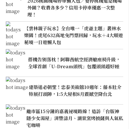
2026桃園機場停車懶人包／要停桃機還是機場
外圍？收費各多少？信用卡停車優惠一次整
理！
【雲林親子玩水】全台唯一「虎爺主題」叢林水
樂園！虎尾632高地免門票回歸，玩水＋4大順遊
秘境一日遊懶人包
搭機告別落枕！阿聯酋航空經濟艙座椅升級，
全球首創「U-Dream頭枕」包覆頭頸超好睡
建築迷必朝聖！忠泰美術館10週年：藤本壯介
特展打頭陣，1:5大屋根8月震撼空降台北
離市區15分鐘的嘉義祕境路線！造訪「台版神
隱少女湯屋」清豐濤月、湖景窯烤披薩與人氣私
宅咖啡