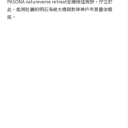
PASONA natureverse retreat坐擁絕佳視野，佇立於
此，能將壯麗的明石海峽大橋與對岸神戶市景盡收眼
底。