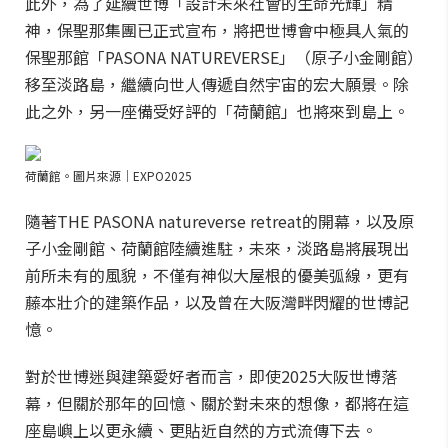
此外，為了延續世博「設計未來社會的生命光輝」精
神，保聖那集團已正式宣布，將把世博會中極具人氣的
保聖那館「PASONA NATUREVERSE」（原子小金剛館）
移至淡路島，繼續向世人傳遞自然宇宙的宏大願景。除
此之外，另一座備受好評的「荷蘭館」也將來到島上。
荷蘭館。圖片來源｜EXPO2025
隨著THE PASONA natureverse retreat的開幕，以及原
子小金剛館、荷蘭館陸續進駐，未來，淡路島將展現出
前所未有的風貌，不僅有神似大屋根的優美弧線，更有
藤本壯介的建築作品，以及曾在大阪灣畔閃耀的世博記
憶。
對於世博迷與建築愛好者而言，即使2025大阪世博落
幕，但關於那年的回憶、關於對未來的想像，都將在這
座島嶼上以更永續、更貼近自然的方式流傳下去。