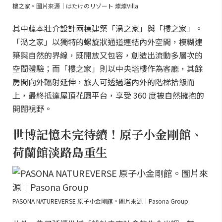
樓之家。圖片來源｜はたけのリゾート 燦燦Villa
其中藤本壯介設計兩棟建築「渦之家」與「樓之家」。
「渦之家」以獨特的螺旋狀通道連結內外空間，模糊建
築與自然的界線，既開放又包容，創造出流動多層次的
空間體驗；而「樓之家」則以中央塔樓作為客廳，其餘
房間向外輻射延伸，旅人可透過塔內外的階梯拾級而
上，最終抵達屋頂花園平台，享受 360 度被自然擁抱的
開闊視野。
世博記憶未完待續！原子小金剛館、
荷蘭館淡路島重生
PASONA NATUREVERSE 原子小金剛館。圖片來源｜Pasona Group