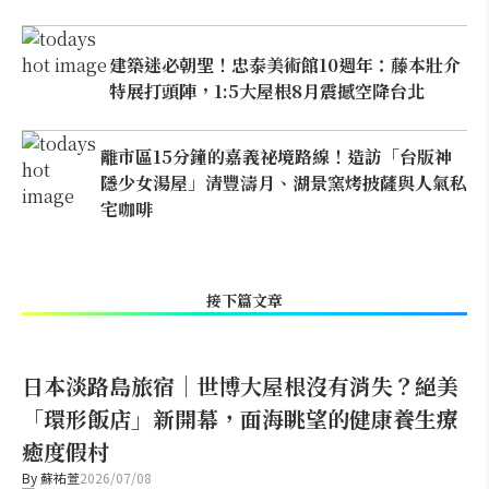
建築迷必朝聖！忠泰美術館10週年：藤本壯介
特展打頭陣，1:5大屋根8月震撼空降台北
離市區15分鐘的嘉義祕境路線！造訪「台版神
隱少女湯屋」清豐濤月、湖景窯烤披薩與人氣私
宅咖啡
接下篇文章
日本淡路島旅宿｜世博大屋根沒有消失？絕美
「環形飯店」新開幕，面海眺望的健康養生療
癒度假村
By
蘇祐萱
2026/07/08