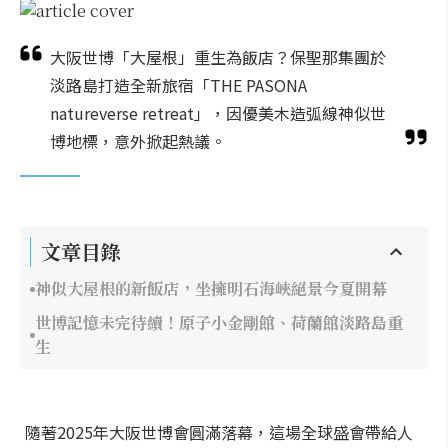
大阪世博「大屋根」重生為飯店？保聖那集團於
淡路島打造全新旅宿「THE PASONA
natureverse retreat」，因優美木造弧線神似世
博地標，意外掀起熱議。
文章目錄
神似大屋根的新飯店，坐擁明石海峽絕景今夏開幕
世博記憶未完待續！原子小金剛館、荷蘭館淡路島重
生
隨著2025年大阪世博會圓滿落幕，這場全球盛會帶給人