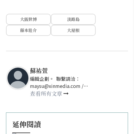
大阪世博
淡路島
藤本壯介
大屋根
蘇祐萱
編輯企劃。 聯繫請洽：
maysu@xinmedia.com /
may860527@gmail.com
查看所有文章
延伸閱讀