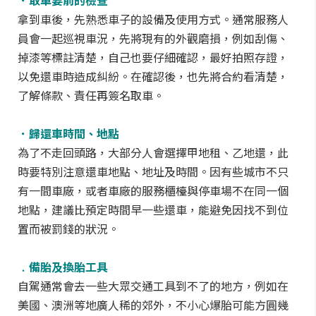
．取車要前的檢查
拿到車後，先熟悉車子的設備及使用方式。通常服務人
員會一起巡視車況，先將現有的外觀磨損，例如刮傷、
掉漆等標註清楚，自己也要仔細確認，最好拍照存證，
以免還車時造成糾紛。在確認後，也先將合約看清楚，
了解條款、責任再簽名取車。
．歸還車時間、地點
為了不走回頭路，大部分人會選擇甲地租、乙地還，此
時要特別注意還車地點、地址及時間。因有些城市不只
有一間車廠，或者車廠的服務櫃檯與停車場不在同一個
地點，建議比預定時間早一些還車，能避免因找不到位
置而被罰錢的狀況。
﹒備胎及換胎工具
自駕通常會去一些大眾交通工具到不了的地方，例如在
美國、澳洲等地廣人稀的郊外，不小心爆胎可能方圓幾