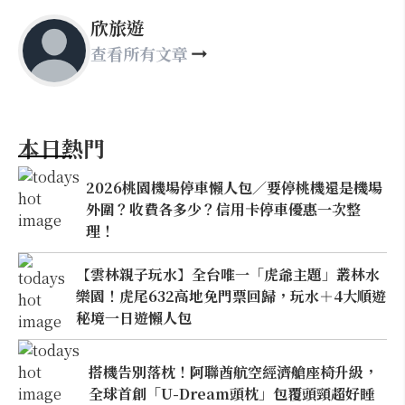
欣旅遊
查看所有文章
本日熱門
2026桃園機場停車懶人包／要停桃機還是機場
外圍？收費各多少？信用卡停車優惠一次整
理！
【雲林親子玩水】全台唯一「虎爺主題」叢林水
樂園！虎尾632高地免門票回歸，玩水＋4大順遊
秘境一日遊懶人包
搭機告別落枕！阿聯酋航空經濟艙座椅升級，
全球首創「U-Dream頭枕」包覆頭頸超好睡