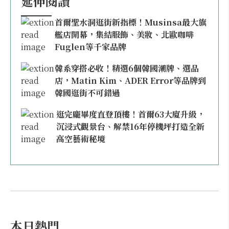
延伸閱讀
首爾聖水洞逛街新指標！Musinsa最大旗
艦店開幕，集結服飾、美妝、北歐咖啡
Fuglen等千家品牌
韓系穿搭必收！精選6個韓國潮牌、選品
店，Matin Kim、ADER Error等品牌到
韓國逛街不可錯過
逛完龐畢度直登頂樓！首爾63大廈升級，
沉浸式觀景台、解禁16年停機坪打造全新
高空藝術秘境
本日熱門