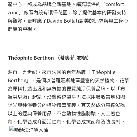
產中心，將成為品牌全新基地。講究環保的「comfort
zone」廠區內設有環保花園，除了提供基本的研發支持
與觀賞，更呼應了Davide Bollati對美的追求與員工身心
健康的重視。
Th
éophile Berthon
（蒂奧菲․布頓）
源自十九世紀，來自法國的百年品牌「 Théophile
Berthon」，是個以普羅旺斯地區豐富的天然植物、花草
為原料打造出溫和無負擔的優質純淨保養品牌。以「布
頓製皂廠」起家，沿襲傳統製皂古法採用吸收當地和煦
陽光與純淨養分的植物精華調製，其天然成分高達95%
以上的經典保養用品，不含動物性脂肪酸、人工著色
劑、化學合成介面活性劑、化學合成抗菌劑及防腐劑。