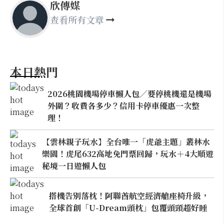
欣傳媒
查看所有文章
本日熱門
2026桃園機場停車懶人包／要停桃機還是機場
外圍？收費各多少？信用卡停車優惠一次整
理！
【雲林親子玩水】全台唯一「虎爺主題」叢林水
樂園！虎尾632高地免門票回歸，玩水＋4大順遊
秘境一日遊懶人包
搭機告別落枕！阿聯酋航空經濟艙座椅升級，
全球首創「U-Dream頭枕」包覆頭頸超好睡