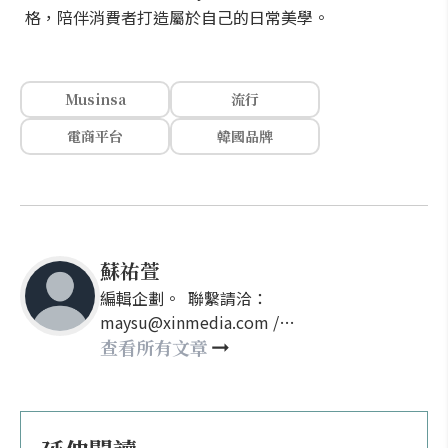
格，陪伴消費者打造屬於自己的日常美學。
Musinsa
流行
電商平台
韓國品牌
蘇祐萱
編輯企劃。 聯繫請洽：
maysu@xinmedia.com /
may860527@gmail.com
查看所有文章