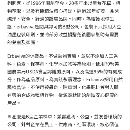
列起家，從1996年開創至今，20多年來以新鮮花草、植
物萃取、以及有機精油精心搭配，經過20年研發一系列
純淨、安全、舒適的護膚品牌。同時，為維護地球生
態，erbaviva是間具認可的B型公司，包裝不只採用大豆
油墨包裝印刷，並將部分收益捐贈落後國家幫助有需要
的兒童及家庭。
Erbaviva的保養品，不做動物實驗，並以不添加人工香
料、色素、保存劑、化學添加物等為原則，使用70%美
國農業局USDA食品認證的原料，以及高達95%的有機成
分，作為產品原料。為實踐永續理念，Erbaviva採用自然
種植農法，不使用殺蟲劑、除草劑、化學肥料等對人體
有壞的合成物種植作物，從源頭就開始創造安心健康的
產品。
※甚麼是B型企業標章：兼顧獲利、公益，並友善環境的
公司，針對企業在員工、供應商、社區環境、核心價值