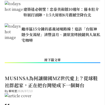
建築迷必朝聖！忠泰美術館10週年：藤本壯介
特展打頭陣，1:5大屋根8月震撼空降台北
離市區15分鐘的嘉義祕境路線！造訪「台版神
隱少女湯屋」清豐濤月、湖景窯烤披薩與人氣私
宅咖啡
接下篇文章
MUSINSA為何讓韓國MZ世代愛上？從球鞋
社群起家，正在把台灣變成下一個舞台
By
蘇祐萱
2026/07/13