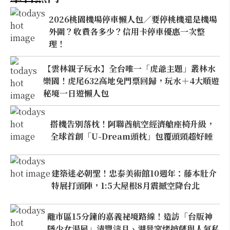
2026桃園機場停車懶人包／要停桃機還是機場
外圍？收費各多少？信用卡停車優惠一次整
理！
【雲林親子玩水】全台唯一「虎爺主題」叢林水
樂園！虎尾632高地免門票回歸，玩水＋4大順遊
秘境一日遊懶人包
搭機告別落枕！阿聯酋航空經濟艙座椅升級，
全球首創「U-Dream頭枕」包覆頭頸超好睡
建築迷必朝聖！忠泰美術館10週年：藤本壯介
特展打頭陣，1:5大屋根8月震撼空降台北
離市區15分鐘的嘉義祕境路線！造訪「台版神
隱少女湯屋」清豐濤月、湖景窯烤披薩與人氣私