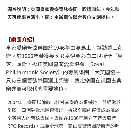
圖片說明：英國皇家愛樂管弦樂團，睽違四年，今年秋
天再度來台演出。圖：主辦單位聯合數位文創提供。
【樂團介紹】
皇家愛樂管弦樂團於1946年由湯馬士．畢勤爵士創
辦。於1966年榮獲英國女皇伊麗莎白二世授予「皇
家」頭銜，擔任英國皇家愛樂協會（Royal
Philharmonic Society）的專屬樂團，大英國協中
只有三個管弦樂團獲此榮譽，奠定樂團在英國古典
樂界無可取代的重要地位。
2004年，樂團以倫敦卡杜甘音樂廳為根據地，並經常於
全國十四個駐紮地巡迴演出，透過全國的巡演成為屬於
全英國人的管弦樂團。樂團在1986年創立了音樂廠牌
RPO Records，成為全球第一家由交響樂團所擁有的唱