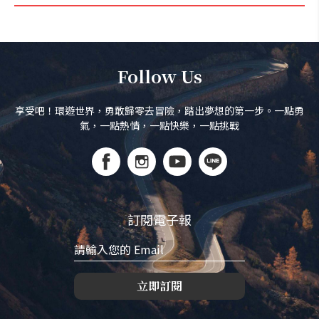
Follow Us
享受吧！環遊世界，勇敢歸零去冒險，踏出夢想的第一步。一點勇
氣，一點熱情，一點快樂，一點挑戰
訂閱電子報
立即訂閱