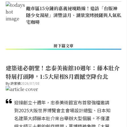
離市區15分鐘的嘉義祕境路線！造訪「台版神
隱少女湯屋」清豐濤月、湖景窯烤披薩與人氣私
宅咖啡
接下篇文章
建築迷必朝聖！忠泰美術館10週年：藤本壯介
特展打頭陣，1:5大屋根8月震撼空降台北
By
許家禎
2026/07/08
迎接創立十週年，忠泰美術館宣布首發強檔邀請
到2025大阪世界博覽會主會場設計總監、日本知
名建築大師藤本壯介來台舉辦大型個展。不僅濃
縮大師三十載的創作精華，萬博精神象徵「大屋