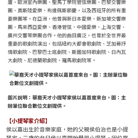
廈、歐洲室內樂團、聖馬丁學院管弦樂團、巴黎交響樂
團、奧斯陸愛樂、布達佩斯節慶，以及西班牙的所有重
要樂團等。在亞洲，他曾與新日本愛樂、新加坡交響樂
團、馬來西亞愛樂、香港管弦、中國愛樂、上海交響、
廣州交響等樂團合作。他的曲目廣泛，也曾於全世界最
重要的歌劇院演出，包括紐約大都會歌劇院、芝加哥抒
情歌劇院、巴黎巴士底劇院、斯圖加特歌劇院、日內瓦
大劇院、尼德蘭歌劇院、羅馬歌劇院等。
圖片說明：華裔天才小提琴家侯以嘉首度來台。圖：主
辦單位聯合數位文創提供。
【小提琴家介紹】
侯以嘉出生於音樂家庭，她的父親侯伯治也是小提
琴家，三歲的女兒侯以嘉開始學習小提琴，因位買