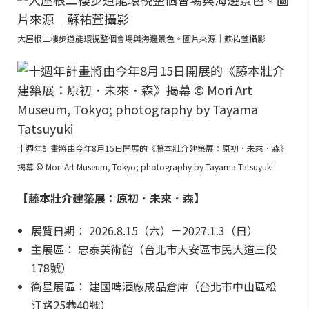
大屋根二樓步道能環視整個會場與海邊景色。圖片來源｜蘇祐萱攝影
十週年計畫將由今年8月15日開展的《藤本壯介建築展：原初．未來．森》
揭幕 © Mori Art Museum, Tokyo; photography by Tayama Tatsuyuki
【藤本壯介建築展：原初．未來．森】
展覽日期： 2026.8.15（六）－2027.1.3（日）
主展區： 忠泰美術館（台北市大安區市民大道三段
178號）
衛星展區： 建國啤酒廠成品倉庫（台北市中山區松
江路25巷40號）