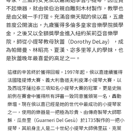
不起樂器，就由侯伯治親自雕刻木材製作，教學也
是由父親一手打理。充滿音樂天賦的侯以嘉，五歲
首度公開演出，九歲獲得多倫多皇家音樂學院獎學
金，之後又以全額獎學金進入紐約茱莉亞音樂學
院，師從小提琴教母狄蕾（Dorothy DeLay），成
為帕爾曼、林昭亮、夏漢、宓多里等人的學妹，也
是狄蕾晚年最喜愛的高足之一。
這樣的辛苦終於獲得回報，1997年起，侯以嘉連續獲得
法國隆提博大賽、義大利魯道夫利皮澤小提琴大賽，以
及西班牙薩拉泰三項知名小提琴大賽的冠軍，更是史無
前例在賽會中獲得所有評審一致同意獲頒第一名，轟動
樂壇。現在侯以嘉已經是她的世代中最成功的小提琴家
之一，使用的樂器是一把極為珍貴、由傳奇製琴大師耶
穌．瓜奈里（Guarneri Del Gesù）於1735製作的一把小
提琴，其前身主人是二十世紀小提琴大師佛里茲．克萊