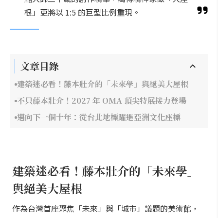
根」更將以 1:5 的巨型比例重現。
文章目錄
建築迷必看！藤本壯介的「未來學」與絕美大屋根
不只藤本壯介！2027 年 OMA 頂尖特展接力登場
邁向下一個十年：從台北地標躍進亞洲文化座標
建築迷必看！藤本壯介的「未來學」
與絕美大屋根
作為台灣首座聚焦「未來」與「城市」議題的美術館，