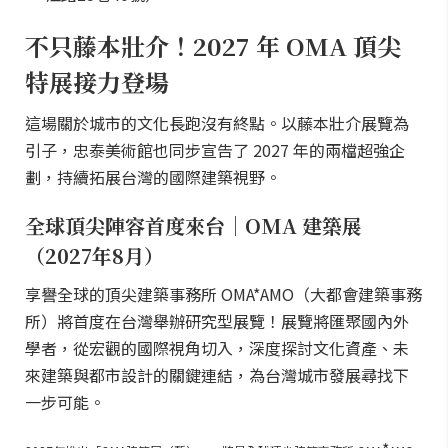
不只藤本壯介！2027 年 OMA 頂尖
特展接力登場
這場關於城市的文化長跑沒有終點。以藤本壯介展覽為
引子，忠泰美術館也同步宣告了 2027 年的兩檔超強企
劃，持續拓展台灣的國際建築視野。
全球頂尖陣容首度來台｜OMA 建築展
（2027年8月）
享譽全球的頂尖建築事務所 OMA*AMO（大都會建築事務
所）將首度在台灣舉辦研究型展覽！展覽將匯聚國內外
學者，從宏觀的國際視角切入，深度探討文化資產、未
來建築與都市設計的關鍵連結，為台灣城市發展尋找下
一步可能。