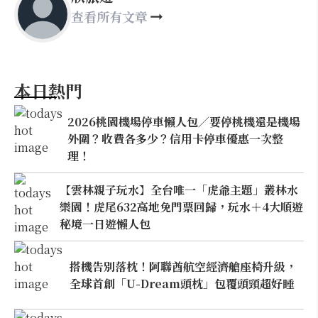
查看所有文章
本日熱門
2026桃園機場停車懶人包／要停桃機還是機場
外圍？收費各多少？信用卡停車優惠一次整
理！
【雲林親子玩水】全台唯一「虎爺主題」叢林水
樂園！虎尾632高地免門票回歸，玩水＋4大順遊
秘境一日遊懶人包
搭機告別落枕！阿聯酋航空經濟艙座椅升級，
全球首創「U-Dream頭枕」包覆頭頸超好睡