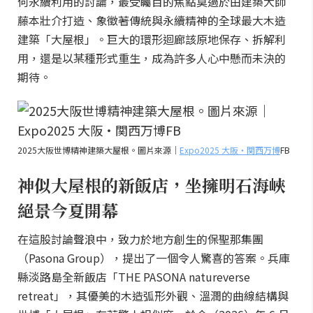
何永續利用的討論，最受矚目的焦點莫過於由建築大師
藤本壯介打造、象徵著傳統與永續精神的全球最大木造
建築「大屋根」。巨大的環形迴廊該原地保存、拆解利
用，還是以某種形式重生，成為許多人心中懸而未決的
期待。
2025大阪世博精神建築大屋根。圖片來源｜
Expo2025 大阪・関西万博
FB
神似大屋根的新飯店，坐擁明石海峽
絕景今夏開幕
在這股討論聲浪中，致力於地方創生的保聖那集團
（Pasona Group），提出了一個令人驚喜的答案。兵庫
縣淡路島全新飯店「THE PASONA natureverse
retreat」，其優美的木造弧形外觀、溫潤的曲線結構與