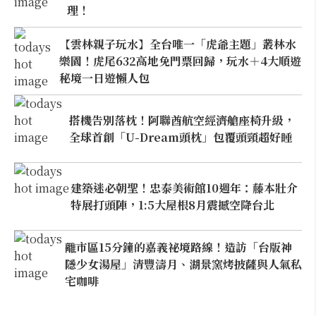
理！
【雲林親子玩水】全台唯一「虎爺主題」叢林水
樂園！虎尾632高地免門票回歸，玩水＋4大順遊
秘境一日遊懶人包
搭機告別落枕！阿聯酋航空經濟艙座椅升級，
全球首創「U-Dream頭枕」包覆頭頸超好睡
建築迷必朝聖！忠泰美術館10週年：藤本壯介
特展打頭陣，1:5大屋根8月震撼空降台北
離市區15分鐘的嘉義祕境路線！造訪「台版神
隱少女湯屋」清豐濤月、湖景窯烤披薩與人氣私
宅咖啡