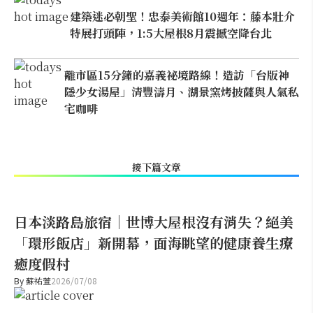
建築迷必朝聖！忠泰美術館10週年：藤本壯介
特展打頭陣，1:5大屋根8月震撼空降台北
離市區15分鐘的嘉義祕境路線！造訪「台版神
隱少女湯屋」清豐濤月、湖景窯烤披薩與人氣私
宅咖啡
接下篇文章
日本淡路島旅宿｜世博大屋根沒有消失？絕美
「環形飯店」新開幕，面海眺望的健康養生療
癒度假村
By
蘇祐萱
2026/07/08