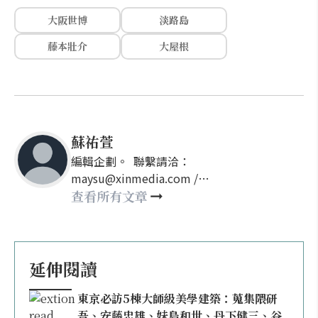
大阪世博
淡路島
藤本壯介
大屋根
蘇祐萱
編輯企劃。 聯繫請洽：
maysu@xinmedia.com /
may860527@gmail.com
查看所有文章
延伸閱讀
東京必訪5棟大師級美學建築：蒐集隈研
吾、安藤忠雄、妹島和世、丹下健三、谷