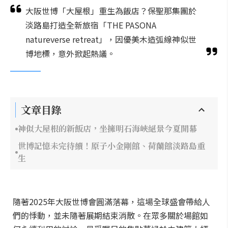
大阪世博「大屋根」重生為飯店？保聖那集團於
淡路島打造全新旅宿「THE PASONA
natureverse retreat」，因優美木造弧線神似世
博地標，意外掀起熱議。
文章目錄
神似大屋根的新飯店，坐擁明石海峽絕景今夏開幕
世博記憶未完待續！原子小金剛館、荷蘭館淡路島重
生
隨著2025年大阪世博會圓滿落幕，這場全球盛會帶給人
們的悸動，並未隨著展期結束消散。在眾多關於場館如