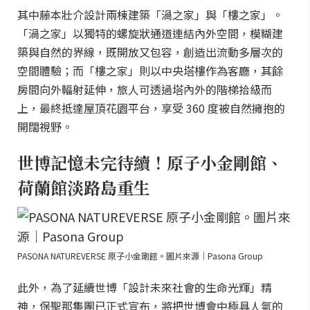
其中藤本壯介設計兩棟建築「渦之家」與「樓之家」。
「渦之家」以獨特的螺旋狀通道連結內外空間，模糊建
築與自然的界線，既開放又包容，創造出流動多層次的
空間體驗；而「樓之家」則以中央塔樓作為客廳，其餘
房間向外輻射延伸，旅人可透過塔內外的階梯拾級而
上，最終抵達屋頂花園平台，享受 360 度被自然擁抱的
開闊視野。
世博記憶未完待續！原子小金剛館、
荷蘭館淡路島重生
PASONA NATUREVERSE 原子小金剛館。圖片來源｜Pasona Group
此外，為了延續世博「設計未來社會的生命光輝」精
神，保聖那集團已正式宣布，將把世博會中極具人氣的