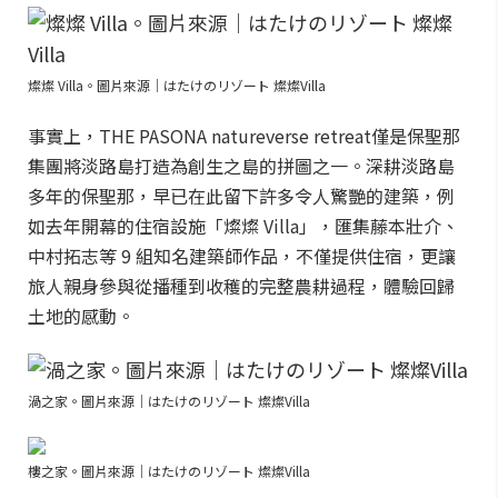
燦燦 Villa。圖片來源｜はたけのリゾート 燦燦Villa
事實上，THE PASONA natureverse retreat僅是保聖那
集團將淡路島打造為創生之島的拼圖之一。深耕淡路島
多年的保聖那，早已在此留下許多令人驚艷的建築，例
如去年開幕的住宿設施「燦燦 Villa」，匯集藤本壯介、
中村拓志等 9 組知名建築師作品，不僅提供住宿，更讓
旅人親身參與從播種到收穫的完整農耕過程，體驗回歸
土地的感動。
渦之家。圖片來源｜はたけのリゾート 燦燦Villa
樓之家。圖片來源｜はたけのリゾート 燦燦Villa