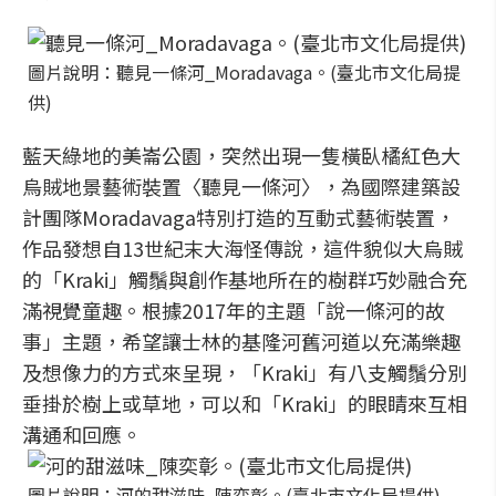
圖片說明：聽見一條河_Moradavaga。(臺北市文化局提
供)
藍天綠地的美崙公園，突然出現一隻橫臥橘紅色大
烏賊地景藝術裝置〈聽見一條河〉，為國際建築設
計團隊Moradavaga特別打造的互動式藝術裝置，
作品發想自13世紀末大海怪傳說，這件貌似大烏賊
的「Kraki」觸鬚與創作基地所在的樹群巧妙融合充
滿視覺童趣。根據2017年的主題「說一條河的故
事」主題，希望讓士林的基隆河舊河道以充滿樂趣
及想像力的方式來呈現，「Kraki」有八支觸鬚分別
垂掛於樹上或草地，可以和「Kraki」的眼睛來互相
溝通和回應。
圖片說明：河的甜滋味_陳奕彰。(臺北市文化局提供)