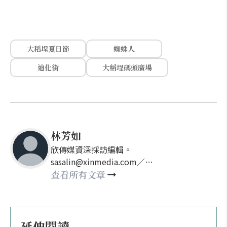
大稻埕夏日節
蜘蛛人
迪化街
大稻埕碼頭廣場
林芳如
欣傳媒資深採訪編輯。
sasalin@xinmedia.com／
happy21917@gmail.com
查看所有文章
延伸閱讀