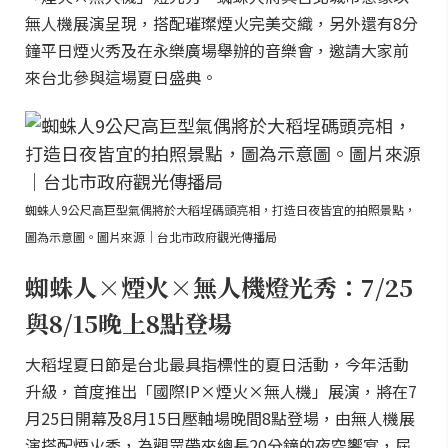
無人機展演呈現，搭配璀璨煙火完美交織，另外還有8分
鐘平日煙火秀及在永樂廣場舉辦的音樂會，邀請大家前
來台北參與這場夏日盛典。
蜘蛛人9公尺高巨型氣偶將於大稻埕碼頭亮相，打造日夜皆宜的拍照景點，
圖為示意圖。圖片來源｜台北市政府觀光傳播局
蜘蛛人×煙火×無人機燈光秀：7/25
與8/15晚上8點登場
大稻埕夏日節是台北最具指標性的夏日活動，今年活動
升級，首度推出「國際IP×煙火×無人機」展演，將在7
月25日開幕及8月15日壓軸場晚間8點登場，由無人機展
演搭配煙火秀，為觀眾帶來總長20分鐘的夜空饗宴，屆