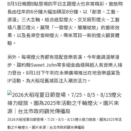
8月5日晚間8點登場的平日主題煙火也非常精彩，施放時
長由往年的6分鐘大幅加碼至8分鐘，以「創意、工藝、
浪漫」三大主軸，結合造型煙火、交叉扇形煙火、工藝
級八重芯煙火，展現「一發煙火、層層綻放」的藝術效
果，以及長滯空垂柳煙火，帶來耳目一新的煙火觀賞體
驗。
另外，每場煙火秀都有搭配音樂表演，今年邀請溫蒂漫
步、甜約翰Sweet John等多組金曲級與超人氣音樂人接
力登台，8月1日下午則在永樂廣場推出在地音樂盛宴及
IP活動，為大稻埕舊城區注入潮流活力。
2026大稻埕夏日節登場，7/25、8/5、8/15煙火接力綻放，圖為2025年活
動之千輪煙火。圖片來源｜台北市政府觀光傳播局