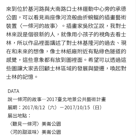
來到位於基河路與大南路口士林運動中心旁的承德
公園，可以看見兩座像河流般曲折蜿蜒的插畫藝術
裝置〈一條河的故事〉。插畫家吳欣芷說，我對士
林來說是個很新的人，就像用小孩子的視角去看士
林，所以作品裡面講述了對士林基隆河的過去、現
在和未來的想像，像士林紙廠附近有點綠色隧道的
感覺，這些意象都有放到圖裡面。希望可以透過這
些圖讓大家去回顧士林區域的發展與變遷，喚起對
士林的記憶。
DATA
說一條河的故事—2017臺北地景公共藝術計畫
展期：2017/8/12（六）－2017/10/15（日）
展出地點：
〈聽見一條河〉美崙公園
〈河的甜滋味〉美崙公園