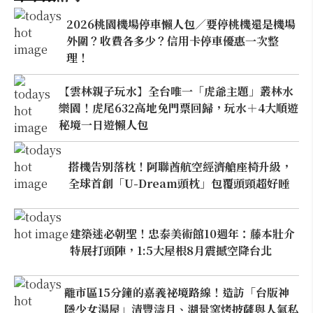
2026桃園機場停車懶人包／要停桃機還是機場
外圍？收費各多少？信用卡停車優惠一次整
理！
【雲林親子玩水】全台唯一「虎爺主題」叢林水
樂園！虎尾632高地免門票回歸，玩水＋4大順遊
秘境一日遊懶人包
搭機告別落枕！阿聯酋航空經濟艙座椅升級，
全球首創「U-Dream頭枕」包覆頭頸超好睡
建築迷必朝聖！忠泰美術館10週年：藤本壯介
特展打頭陣，1:5大屋根8月震撼空降台北
離市區15分鐘的嘉義祕境路線！造訪「台版神
隱少女湯屋」清豐濤月、湖景窯烤披薩與人氣私