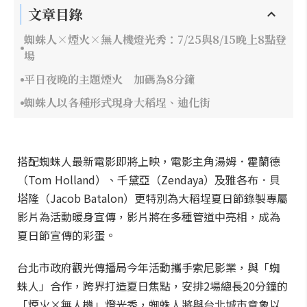
文章目錄
蜘蛛人×煙火×無人機燈光秀：7/25與8/15晚上8點登
場
平日夜晚的主題煙火 加碼為8分鐘
蜘蛛人以各種形式現身大稻埕、迪化街
搭配蜘蛛人最新電影即將上映，電影主角湯姆．霍蘭德
（Tom Holland）、千黛亞（Zendaya）及雅各布．貝
塔隆（Jacob Batalon）更特別為大稻埕夏日節錄製專屬
影片為活動暖身宣傳，影片將在多種管道中亮相，成為
夏日節宣傳的彩蛋。
台北市政府觀光傳播局今年活動攜手索尼影業，與「蜘
蛛人」合作，跨界打造夏日焦點，安排2場總長20分鐘的
「煙火×無人機」燈光秀，蜘蛛人將與台北城市意象以