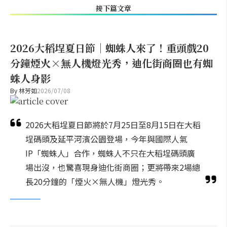
接下篇文章
2026大稻埕夏日節｜蜘蛛人來了！重頭戲20
分鐘煙火×無人機燈光秀，迪化街商圈也有蜘
蛛人身影
By
林芳如
2026/07/08
2026大稻埕夏日節將於7月25日至8月15日在大稻
埕碼頭及延平河濱公園登場，今年與國際人氣
IP「蜘蛛人」合作，蜘蛛人不只在大稻埕碼頭廣
場出沒，也驚喜現身迪化街商圈；更將帶來2場總
長20分鐘的「煙火×無人機」燈光秀。