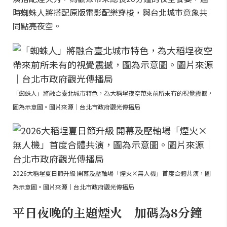
時蜘蛛人將搭配原版電影配樂穿梭，與台北城市意象共
同點亮夜空。
「蜘蛛人」將融合臺北城市特色，為大稻埕夜空帶來前所未有的視覺震撼，
圖為示意圖。圖片來源｜台北市政府觀光傳播局
2026大稻埕夏日節升級 開幕及壓軸場「煙火×無人機」首度合體共演，圖
為示意圖。圖片來源｜台北市政府觀光傳播局
平日夜晚的主題煙火 加碼為8分鐘