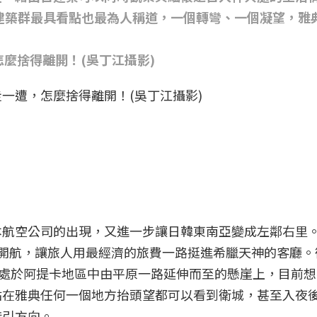
建築群最具看點也最為人稱道，一個轉彎、一個凝望，雅
一遭，怎麼捨得離開！(吳丁江攝影)
航空公司的出現，又進一步讓日韓東南亞變成左鄰右里。2
開航，讓旅人用最經濟的旅費一路挺進希臘天神的客廳。
位處於阿提卡地區中由平原一路延伸而至的懸崖上，目前
站在雅典任何一個地方抬頭望都可以看到衛城，甚至入夜
指引方向。