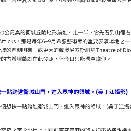
50公尺高的衛城丘陵地形前進。走一半，會先看到山徑
es Atticus，那是每年6~9月希臘藝術節的重要表演場地之
側則有一處更大的戴奧尼索斯劇場Theatre of Dion
清的古希臘戲劇在此發源，但今日只能憑空瞻仰。
個想快一點跨進衛城山門，進入眾神的領域。(吳丁江攝
於窄窄之字形小徑上，眼前密密麻麻的旅人迫不及待想進