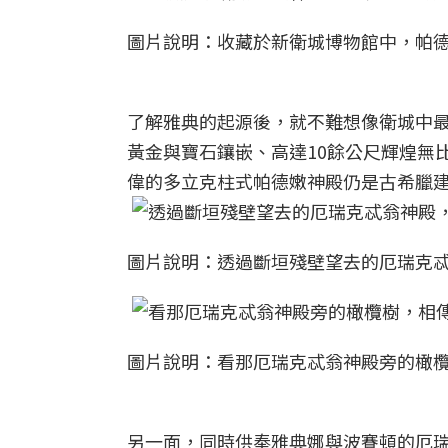
圖片說明：收藏於新衛城博物館中，帕德
了解雅典的起源後，就不難想像衛城中
黃金與寶石鑲嵌、高達10餘公尺輝煌無
偉的多立克柱式帕德嫩神殿仍是古希臘
圖片說明：透過斷垣殘壁望去的厄瑞克忒
圖片說明：看那厄瑞克忒翁神殿旁的橄欖
另一面，同時供奉雅典娜與波賽頓的厄瑞克忒