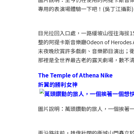
專用的表演場體驗一下吧！(吳丁江攝影)
目光拉回入口處，一路緩坡山徑往海拔1
整的阿提卡斯音樂廳Odeon of Herod
末夜晚欣賞許多戲劇、音樂節目演出；衛城的西
那裡是全世界最古老的露天劇場，數不
The Temple of Athena Nike
折翼的勝利女神
圖片說明：萬頭鑽動的旅人，一個挨著一
再沿路往前，雄偉壯闊的衛城山門矗立