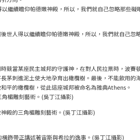
讓後世人得以繼續瞻仰帕德嫩神殿，所以，我們就自己忽
同時競當某座民主城邦的守護神，在對人民拉票時，波賽
將長茅刺進泥土使大地孕育出橄欖樹。最後，不能飲用的
平的橄欖樹，從此這座城邦被命名為雅典Athens。
神殿的三角楣雕刻藝術。(吳丁江攝影)