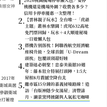
1
.
2026桃園機場停車懶人包／要停
典娜女神
桃機還是機場外圍？收費各多少？
信用卡停車優惠一次整理！
2
.
【雲林親子玩水】全台唯一「虎爺
主題」叢林水樂園！虎尾632高地
免門票回歸，玩水＋4大順遊秘境
一日遊懶人包
3
.
搭機告別落枕！阿聯酋航空經濟艙
座椅升級，全球首創「U-Dream
頭枕」包覆頭頸超好睡
4
.
建築迷必朝聖！忠泰美術館10週
年：藤本壯介特展打頭陣，1:5大
屋根8月震撼空降台北
017年
5
.
離市區15分鐘的嘉義祕境路線！造
衛城高居
訪「台版神隱少女湯屋」清豐濤
想參觀衛城
月、湖景窯烤披薩與人氣私宅咖啡
後打著燈