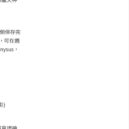
右側保存完
一，可在週
ysus，
影)
城見證神