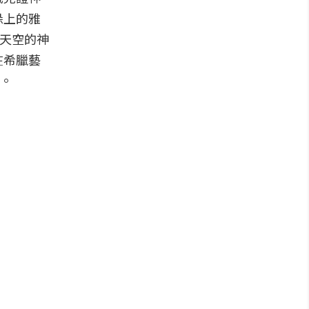
垛上的雅
踞天空的神
在希臘藝
牌。