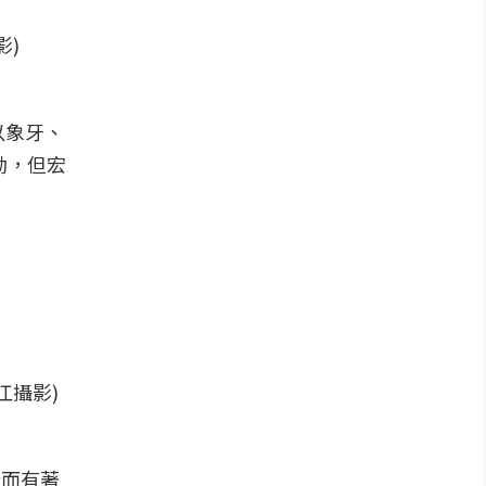
影)
以象牙、
劫，但宏
江攝影)
殿而有著