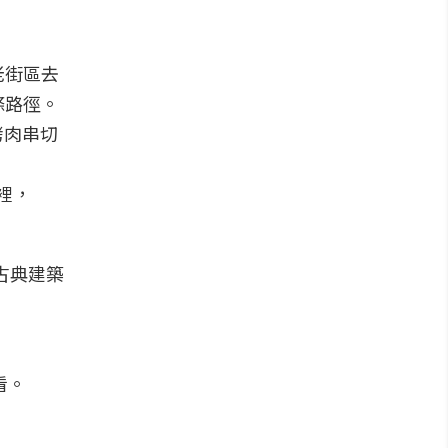
老街區去
條路徑。
烤肉串切
古典建築