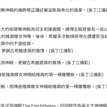
嫩神殿的橫飾帶正講述著宙斯與希拉的逸事。(吳丁江攝
最大的帕德嫩神殿為何主祀雅典娜，據傳主殿裡曾有一座
比的雅典娜女神像。後來，希臘多次戰禍使得古蹟遭受浩
建築中的不墜經典。
翁神殿，更顯古希臘建築的風情。(吳丁江攝影)
樹，相傳是雅典娜女神賜給雅典的第一棵橄欖樹。(吳丁
翁神殿The Erechtheion，因同時作為兩大主神神