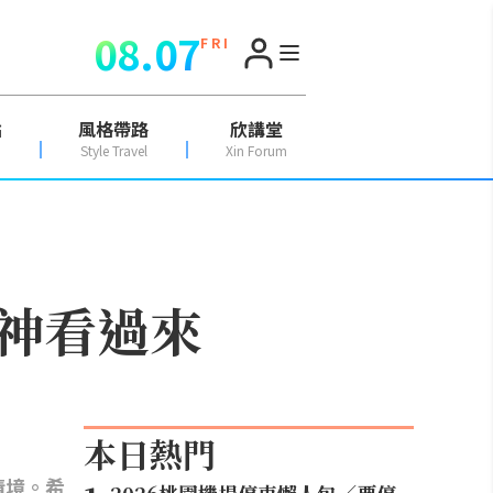
08.07
F R I
點
風格帶路
欣講堂
Style Travel
Xin Forum
神看過來
本日熱門
情境。希