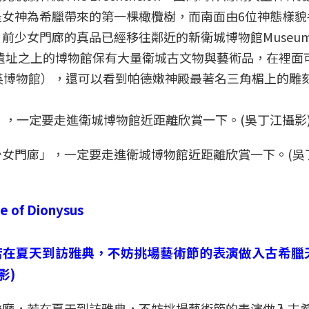
女神為希臘帶來的第一棵橄欖樹，而南面由6位神態樣貌
少女門廊的真品已經移往鄰近的新衛城博物館Museum 
築於古遺址之上的博物館保有大量衛城古文物與藝術品，在裡面
英博物館），還可以看到帕德嫩神殿最著名三角楣上的雕
女門廊」，一定要走進衛城博物館近距離欣賞一下。(吳
e of Dionysus
樂廳，若在夏天到訪雅典，不妨挑場藝術節的表演做入古