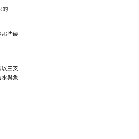
略那些礙
頓以三叉
海水與象