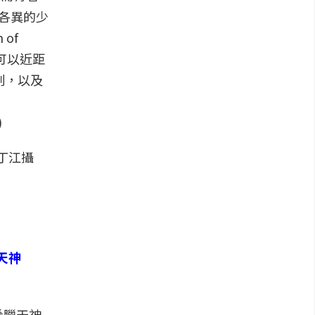
各異的少
of
可以近距
刻，以及
丁江攝
希臘天神