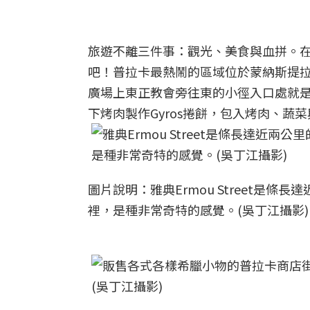
旅遊不離三件事：觀光、美食與血拼。
吧！普拉卡最熱鬧的區域位於蒙納斯提拉奇車站
廣場上東正教會旁往東的小徑入口處就是著名
下烤肉製作Gyros捲餅，包入烤肉、蔬菜與濃
圖片說明：雅典Ermou Street是
裡，是種非常奇特的感覺。(吳丁江攝影)