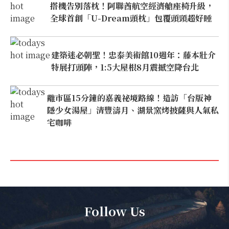
搭機告別落枕！阿聯酋航空經濟艙座椅升級，
全球首創「U-Dream頭枕」包覆頭頸超好睡
建築迷必朝聖！忠泰美術館10週年：藤本壯介
特展打頭陣，1:5大屋根8月震撼空降台北
離市區15分鐘的嘉義祕境路線！造訪「台版神
隱少女湯屋」清豐濤月、湖景窯烤披薩與人氣私
宅咖啡
Follow Us