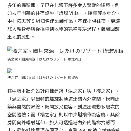
多年的保聖那，早已在此留下許多令人驚艷的建築，例
如去年開幕的住宿設施「燦燦 Villa」，匯集藤本壯介、
中村拓志等 9 組知名建築師作品，不僅提供住宿，更讓
旅人親身參與從播種到收穫的完整農耕過程，體驗回歸
土地的感動。
渦之家。圖片來源｜はたけのリゾート 燦燦Villa
樓之家。圖片來源｜はたけのリゾート 燦燦Villa
其中藤本壯介設計兩棟建築「渦之家」與「樓之家」。
「渦之家」以獨特的螺旋狀通道連結內外空間，模糊建
築與自然的界線，既開放又包容，創造出流動多層次的
空間體驗；而「樓之家」則以中央塔樓作為客廳，其餘
房間向外輻射延伸，旅人可透過塔內外的階梯拾級而
上，最終抵達屋頂花園平台，享受 360 度被自然擁抱的