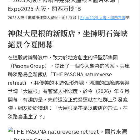
2025大阪世博精神建築大屋根。圖片來源｜
Expo2025 大阪・関西万博
FB
神似大屋根的新飯店，坐擁明石海峽
絕景今夏開幕
在這股討論聲浪中，致力於地方創生的保聖那集團
（Pasona Group），提出了一個令人驚喜的答案。兵庫
縣淡路島全新飯店「THE PASONA natureverse
retreat」，其優美的木造弧形外觀、溫潤的曲線結構與
世博「大屋根」有著驚人相似度，於今（2026）年 6 月
開幕。有趣的是，先前還沒正式營運就在社群上引發瘋
傳，網友紛紛猜測：「大屋根是不是以飯店的形式，在
淡路島重生了？」