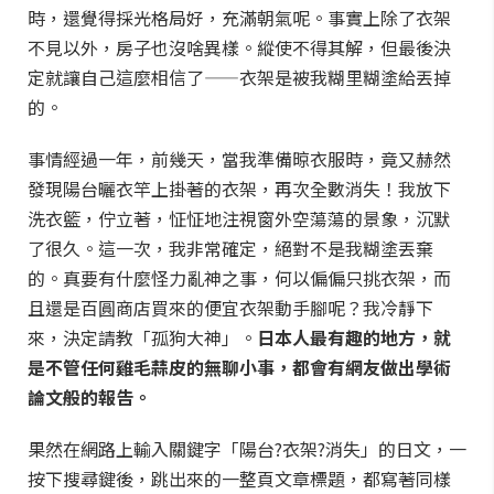
時，還覺得採光格局好，充滿朝氣呢。事實上除了衣架
不見以外，房子也沒啥異樣。縱使不得其解，但最後決
定就讓自己這麼相信了——衣架是被我糊里糊塗給丟掉
的。
事情經過一年，前幾天，當我準備晾衣服時，竟又赫然
發現陽台曬衣竿上掛著的衣架，再次全數消失！我放下
洗衣籃，佇立著，怔怔地注視窗外空蕩蕩的景象，沉默
了很久。這一次，我非常確定，絕對不是我糊塗丟棄
的。真要有什麼怪力亂神之事，何以偏偏只挑衣架，而
且還是百圓商店買來的便宜衣架動手腳呢？我冷靜下
來，決定請教「孤狗大神」。
日本人最有趣的地方，就
是不管任何雞毛蒜皮的無聊小事，都會有網友做出學術
論文般的報告。
果然在網路上輸入關鍵字「陽台?衣架?消失」的日文，一
按下搜尋鍵後，跳出來的一整頁文章標題，都寫著同樣