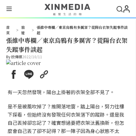
搜尋
首
旅
張維中專欄／東京烏鴉有多厲害？從陽台衣架失蹤事件談
>
>
頁
遊
起
張維中專欄／東京烏鴉有多厲害？從陽台衣架
失蹤事件談起
By
欣傳媒
2022/10/11
有一天忽然發現，陽台上掛著的衣架全部不見了。
是不是被風吹掉了？推開落地窗，踏上陽台，努力往樓
下探看，但始終沒有發現任何衣架落下的蹤跡。還是我
自己丟掉卻忘記了？確實想過要把衣架汰舊換新，但怎
麼會自己丟了卻不記得？那一陣子因為身心狀態不太