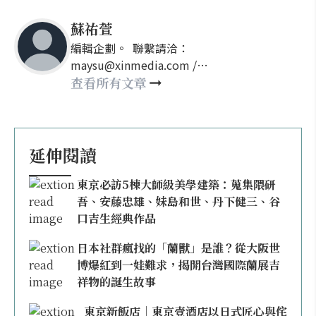
蘇祐萱
編輯企劃。 聯繫請洽：
maysu@xinmedia.com /
may860527@gmail.com
查看所有文章
延伸閱讀
東京必訪5棟大師級美學建築：蒐集隈研
吾、安藤忠雄、妹島和世、丹下健三、谷
口吉生經典作品
日本社群瘋找的「蘭獸」是誰？從大阪世
博爆紅到一娃難求，揭開台灣國際蘭展吉
祥物的誕生故事
東京新飯店｜東京壹酒店以日式匠心與侘