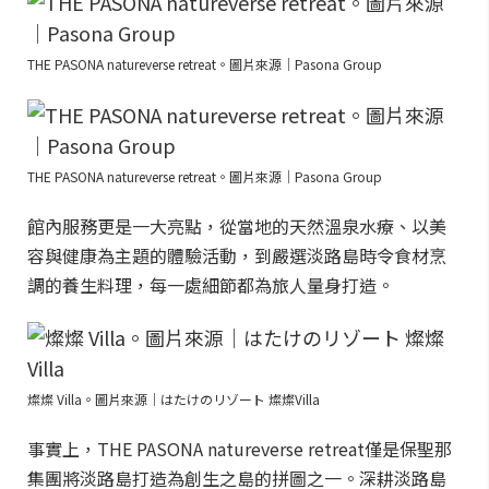
THE PASONA natureverse retreat。圖片來源｜Pasona Group
THE PASONA natureverse retreat。圖片來源｜Pasona Group
館內服務更是一大亮點，從當地的天然溫泉水療、以美
容與健康為主題的體驗活動，到嚴選淡路島時令食材烹
調的養生料理，每一處細節都為旅人量身打造。
燦燦 Villa。圖片來源｜はたけのリゾート 燦燦Villa
事實上，THE PASONA natureverse retreat僅是保聖那
集團將淡路島打造為創生之島的拼圖之一。深耕淡路島