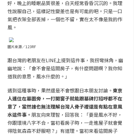
好，晚上的睡眠品質很差，白天經常昏昏沉沉的。我理
性說服自己，這樣記性變差也是有可能的吧。只是一口
氣把衣架全部丟掉，一個也不留，實在太不像是我的作
風。
圖片來源／123RF
跟台灣的老朋友在LINE上提到這件事，我拐彎抹角，幽
幽地說：「會不會是這間房子，有什麼問題啊？我你知
道我的意思，風水什麼的。」
遇到這種事時，果然還是不會想跟日本朋友討論。
東京
人連住在墓園旁，一打開窗子就能跟墓碑打招呼都不在
意了，當然誰也無法理解台灣人骨子裡還是有點在意風
水這件事。
朋友向來理智，回答我：「要是風水不好，
你跟環境八字不合，當初看房子時，一走進屋子就會覺
得陰氣森森不舒服吧？」有道理。當初來看這間房子