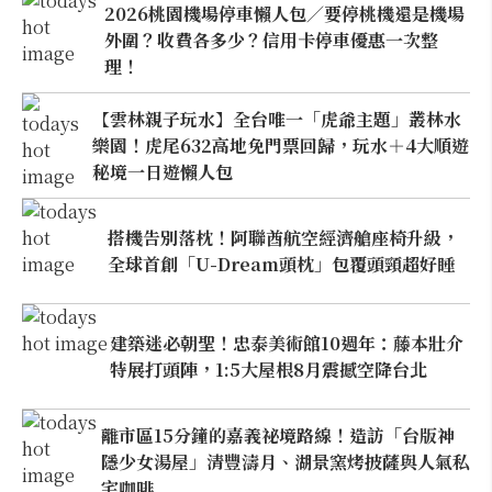
2026桃園機場停車懶人包／要停桃機還是機場
外圍？收費各多少？信用卡停車優惠一次整
理！
【雲林親子玩水】全台唯一「虎爺主題」叢林水
樂園！虎尾632高地免門票回歸，玩水＋4大順遊
秘境一日遊懶人包
搭機告別落枕！阿聯酋航空經濟艙座椅升級，
全球首創「U-Dream頭枕」包覆頭頸超好睡
建築迷必朝聖！忠泰美術館10週年：藤本壯介
特展打頭陣，1:5大屋根8月震撼空降台北
離市區15分鐘的嘉義祕境路線！造訪「台版神
隱少女湯屋」清豐濤月、湖景窯烤披薩與人氣私
宅咖啡