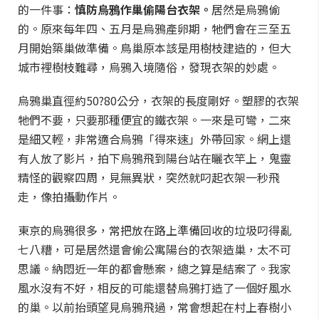
的一件事：
慎防烏鴉作巢偷陽台衣架。
居然是烏鴉偷
的。原來每年四、五月是烏鴉產卵期，牠們會在三至五
月開始築巢做準備。鳥巢原本該是用樹枝建造的，但大
城市裡樹枝難尋，烏鴉入境隨俗，發現衣架的妙處。
烏鴉巢直徑約50?80公分，衣架的長度剛好。塑膠的衣架
牠們不要，只要那種便宜的鐵衣架。一來是可彎，二來
是細又輕，非常適合烏鴉「得來速」外帶回家。網上還
有人放了影片，拍下烏鴉飛到陽台站在曬衣竿上，鬼靈
精怪的觀察四周，見無異狀，突然就叼起衣架一秒飛
走，像拍攝動作片。
東京的烏鴉很多，常把放在路上準備回收的垃圾叼得亂
七八糟，可是居然還會偷公寓陽台的衣架造巢，太不可
思議。納悶近一年的都會懸案，總之算是結案了。我家
風水沒有不好，相反的可能還替烏鴉打造了一個好風水
的巢。以前抬頭望見烏鴉飛過，常會想起在村上春樹小