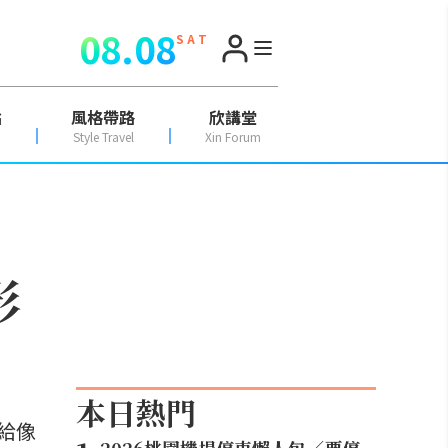
08.08
S A T
點
風格帶路
欣講堂
Style Travel
Xin Forum
影
本日熱門
給像