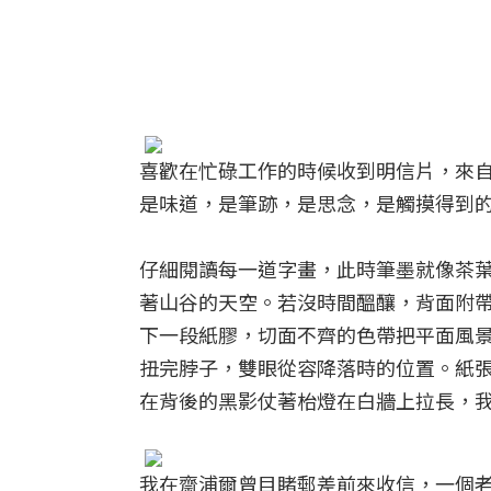
喜歡在忙碌工作的時候收到明信片，來
是味道，是筆跡，是思念，是觸摸得到
仔細閱讀每一道字畫，此時筆墨就像茶
著山谷的天空。若沒時間醞釀，背面附
下一段紙膠，切面不齊的色帶把平面風
扭完脖子，雙眼從容降落時的位置。紙
在背後的黑影仗著枱燈在白牆上拉長，
我在齋浦爾曾目睹郵差前來收信，一個