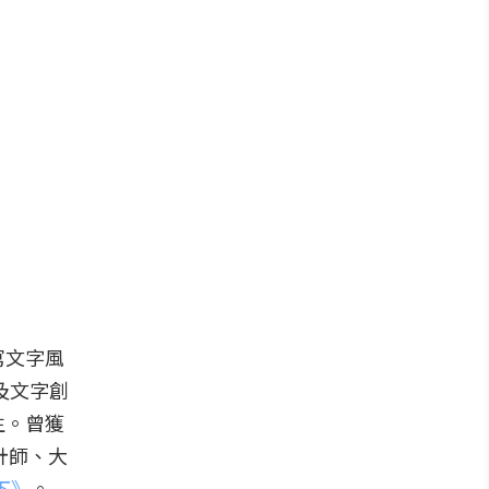
寫文字風
及文字創
生。曾獲
計師、大
下》
。