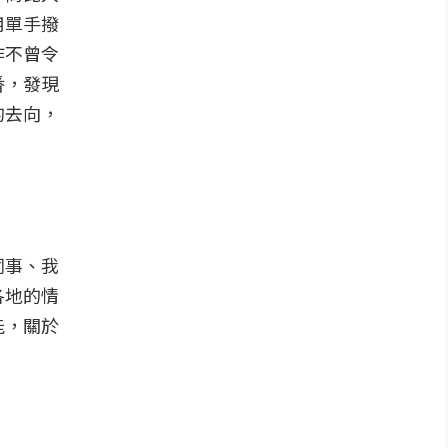
用單手撥
作不曾令
番，發現
的去向，
同事、我
各地的情
能，關於