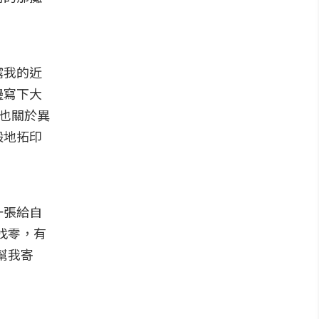
露我的近
邊寫下大
、也關於異
般地拓印
一張給自
找零，有
幫我寄