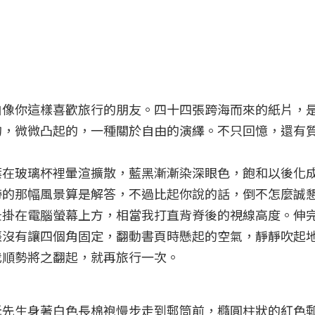
自像你這樣喜歡旅行的朋友。四十四張跨海而來的紙片，
的，微微凸起的，一種關於自由的演繹。不只回憶，還有
葉在玻璃杯裡暈渲擴散，藍黑漸漸染深眼色，飽和以後化
帶的那幅風景算是解答，不過比起你說的話，倒不怎麼誠
景掛在電腦螢幕上方，相當我打直背脊後的視線高度。伸
張沒有讓四個角固定，翻動書頁時懸起的空氣，靜靜吹起
我順勢將之翻起，就再旅行一次。
老先生身著白色長棉袍慢步走到郵筒前，橢圓柱狀的紅色