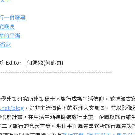
旅行一併曬黑
井底嘆息
失準的平衡
藝術家
彰 Editor│何凭融(何熊貝)
------------------------------------------------------
大學建築研究所建築碩士。旅行成為生活信仰，並持續書
net/blog
。好非主流價值下的亞洲人文風景，並以影像
仰倍增計畫，在生活中漸進擴張旅行比重，企圖以旅行維
010第二屆旅行的意義首獎。現任平面風景事務所旅行風景設
綠雜誌攝影與採訪編輯。著有
旅行文學《印度以下，風景以