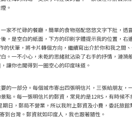
白煙。
。一家不忙碌的餐廳，簡單的食物搭配悠悠文字下肚，透
身後，是空白的紙面，下方的印刷字體提示我的位置，右
下動作的伏筆，將卡片轉個方向，繼續寫出介於你和我之間
空白。一不小心，未乾的思緒就沾染了右手的抒情，漣漪
漬，讓你也聞得到一圈空心的印度味道。
重要的一部分。每個城市寄出四張明信片，三張給朋友，
景點。每一張明信片的郵資，常見的是12RS，有時候不
是星期日，郵局不營業，所以我附上郵資及小費，委託旅館
的寄到台灣。郵資就如印度人，我也跟著隨性。