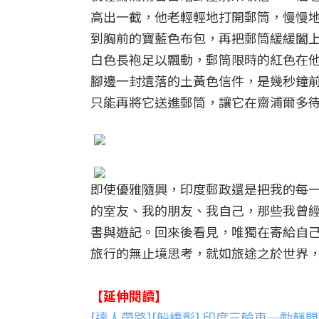
高出一截，他老輕輕地打開郵筒，慢慢
到胸前的寶藍色布包，再把郵筒緩緩闔
白色長袍足以飄動，郵筒限時的紅色在
腳邊一封遺落的土黃色信件，是幾秒鐘
只能再將它送進郵筒，讓它在齋浦爾多
即使優雅隨興，印度郵政還是把我的每
的室友、我的朋友、我自己，那些我曾
書與遊記。回來後看見，唯獨在寄給自
旅行的無止境思考，就如旅途之於世界
【延伸閱讀】
[達人帶路][船橋彰] 印度三輪車─動靜