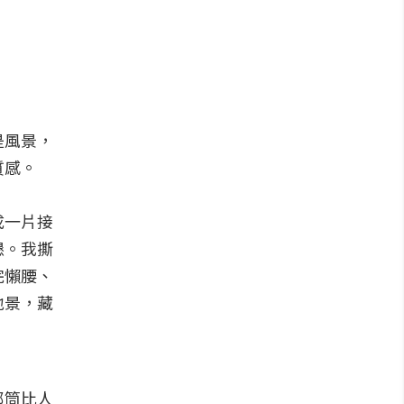
是風景，
質感。
成一片接
懇。我撕
完懶腰、
地景，藏
郵筒比人