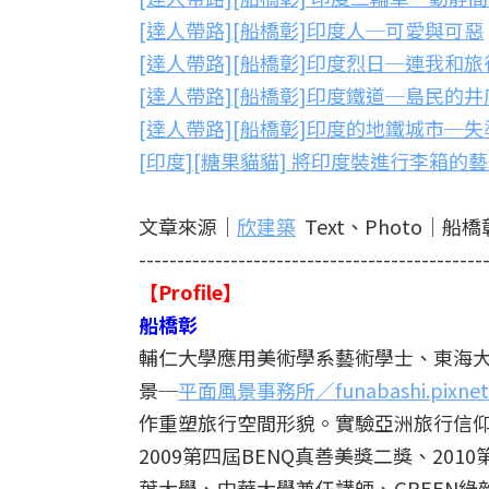
[達人帶路][船橋彰]印度人─可愛與可惡
[達人帶路][船橋彰]印度烈日─連我和
[達人帶路][船橋彰]印度鐵道─島民的
[達人帶路][船橋彰]印度的地鐵城市─
[印度][糖果貓貓] 將印度裝進行李箱的
文章來源│
欣建築
Text、Photo│船橋
---------------------------------------------
【Profile】
船橋彰
輔仁大學應用美術學系藝術學士、東海
景─
平面風景事務所／funabashi.pixnet.
作重塑旅行空間形貌。實驗亞洲旅行信
2009第四屆BENQ真善美獎二獎、2
葉大學、中華大學兼任講師、GREEN