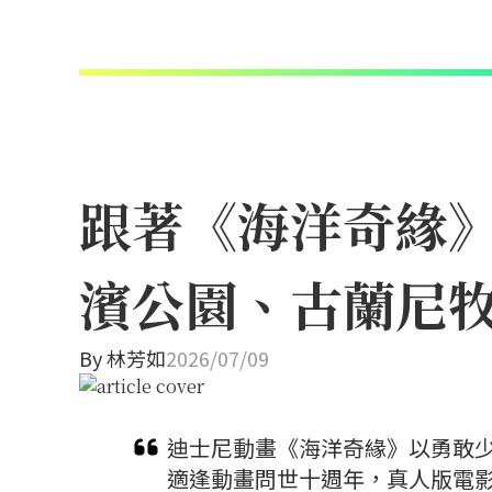
跟著《海洋奇緣
濱公園、古蘭尼
By
林芳如
2026/07/09
迪士尼動畫《海洋奇緣》以勇敢少
適逢動畫問世十週年，真人版電