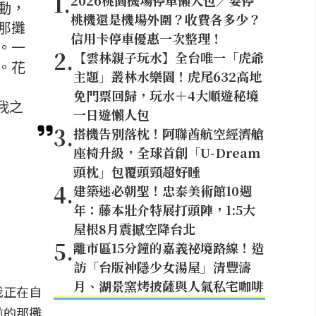
1
.
2026桃園機場停車懶人包／要停
動，
桃機還是機場外圍？收費各多少？
那攤
信用卡停車優惠一次整理！
。一
2
.
【雲林親子玩水】全台唯一「虎爺
。花
主題」叢林水樂園！虎尾632高地
免門票回歸，玩水＋4大順遊秘境
我之
一日遊懶人包
3
.
搭機告別落枕！阿聯酋航空經濟艙
座椅升級，全球首創「U-Dream
頭枕」包覆頭頸超好睡
4
.
建築迷必朝聖！忠泰美術館10週
年：藤本壯介特展打頭陣，1:5大
屋根8月震撼空降台北
5
.
離市區15分鐘的嘉義祕境路線！造
訪「台版神隱少女湯屋」清豐濤
月、湖景窯烤披薩與人氣私宅咖啡
我正在自
前的那攤