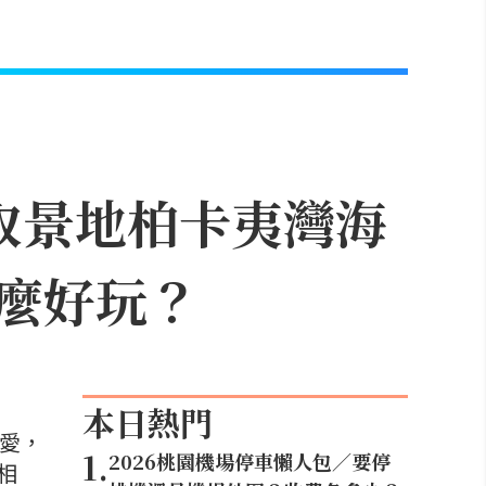
取景地柏卡夷灣海
麼好玩？
本日熱門
喜愛，
1
.
2026桃園機場停車懶人包／要停
相