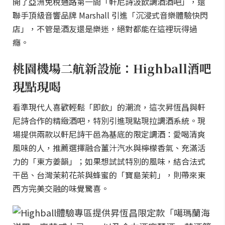
開了亞洲免稅通路第一間「軒尼詩汲飲調酒酒吧」，還
聯手頂級音響品牌 Marshall 引進「沉浸式音樂體驗快閃
店」，不管是酒友還是樂迷，絕對都能在這裡玩得過
癮。
桃園機場二航新設施：Highball酒吧
現點現喝
看準現代人喜歡輕鬆「即飲」的潮流，這次昇恆昌與軒
尼詩合作的精緻酒吧，特別引進現點現拉調酒系統。現
場提供兩款以軒尼詩干邑為基底的限定調酒：愛喝清爽
風味的人，推薦選擇融合薑汁汽水與檸檬香氣、充滿活
力的「東方姜韻」；如果想試試特別的風味，結合法式
干邑、台灣茉莉花茶與蜂蜜的「寶島茉莉」，則帶來東
西方完美交融的味覺驚喜。