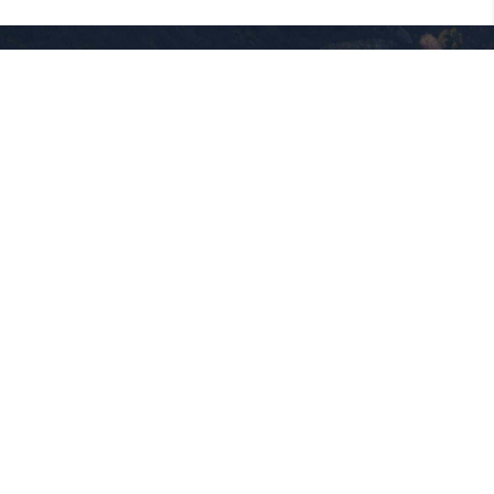
Follow Us
享受吧！環遊世界，勇敢歸零去冒險，踏出夢想的第一步。一點勇
氣，一點熱情，一點快樂，一點挑戰
訂閱電子報
立即訂閱