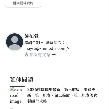
桃園機場設施
蘇祐萱
編輯企劃。 聯繫請洽：
maysu@xinmedia.com /
may860527@gmail.com
查看所有文章
延伸閱讀
2026桃園機場最新「第三航廈」美食更
新！第一航廈、第二航廈、第三航廈美食
餐廳全攻略