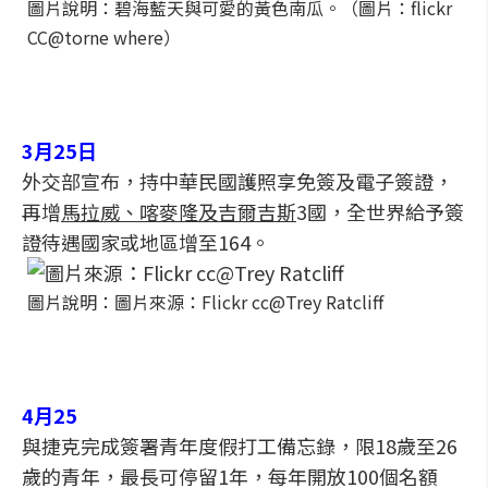
圖片說明：碧海藍天與可愛的黃色南瓜。（圖片：flickr
CC@torne where）
3月25日
外交部宣布，持中華民國護照享免簽及電子簽證，
再增
馬拉威、喀麥隆及吉爾吉斯
3國，全世界給予簽
證待遇國家或地區增至164。
圖片說明：圖片來源：Flickr cc@Trey Ratcliff
4月25
與捷克完成簽署青年度假打工備忘錄，限18歲至26
歲的青年，最長可停留1年，每年開放100個名額