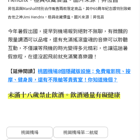
昇恆昌與Marshall特別合作販售兩款限定商品，其中60周年紀念版特別致敬
吉他之神Jimi Hendrix，極具收藏價值。圖片來源｜昇恆昌
今年暑假出國，提早到機場報到絕對不無聊，有微醺的
限量調酒可以品嚐，還有充滿搖滾靈魂的音樂可以聆聽
互動，不僅讓等飛機的時光變得多元精彩，也讓這趟暑
假旅程，在還沒起飛前就充滿驚喜樂趣！
【延伸閱讀】
桃園機場8個隱藏版設施：免費電影院、按
摩、健身房，還有不限艙等貴賓室！你知道幾個？
未滿十八歲禁止飲酒。飲酒過量有礙健康
桃園機場
桃園機場第二航廈