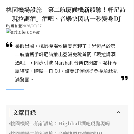
桃園機場設施｜第二航廈候機新體驗！軒尼詩
「現拉調酒」酒吧、音樂快閃店一秒變身DJ
By
蘇祐萱
2026/07/07
暑假出國，桃園機場候機變有趣了！昇恆昌於第
二航廈攜手軒尼詩推出亞洲免稅首間「現拉調酒
酒吧」，同步引進 Marshall 音樂快閃店。喝杯專
屬特調、體驗一日 DJ，讓美好假期從登機前就充
滿驚喜。
文章目錄
桃園機場二航新設施：Highball酒吧現點現喝
桃園機場二航新設施：音樂快閃店體驗當DJ