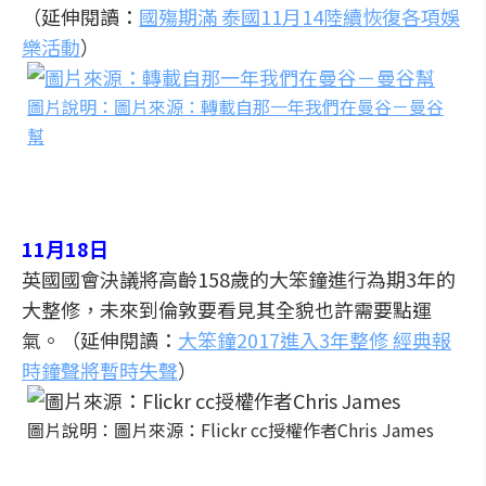
（延伸閱讀：
國殤期滿 泰國11月14陸續恢復各項娛
樂活動
）
圖片說明：圖片來源：轉載自那一年我們在曼谷－曼谷
幫
11月18日
英國國會決議將高齡158歲的大笨鐘進行為期3年的
大整修，未來到倫敦要看見其全貌也許需要點運
氣。（延伸閱讀：
大笨鐘2017進入3年整修 經典報
時鐘聲將暫時失聲
）
圖片說明：圖片來源：Flickr cc授權作者Chris James