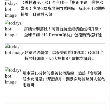
【雲林親子玩水】全台唯一「虎爺主題」叢林水
樂園！虎尾632高地免門票回歸，玩水＋4大順遊
秘境一日遊懶人包
搭機告別落枕！阿聯酋航空經濟艙座椅升級，
全球首創「U-Dream頭枕」包覆頭頸超好睡
建築迷必朝聖！忠泰美術館10週年：藤本壯介
特展打頭陣，1:5大屋根8月震撼空降台北
離市區15分鐘的嘉義祕境路線！造訪「台版神
隱少女湯屋」清豐濤月、湖景窯烤披薩與人氣私
宅咖啡