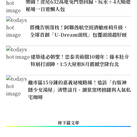
樂園！虎尾632高地免門票回歸，玩水＋4大順遊
秘境一日遊懶人包
搭機告別落枕！阿聯酋航空經濟艙座椅升級，
全球首創「U-Dream頭枕」包覆頭頸超好睡
建築迷必朝聖！忠泰美術館10週年：藤本壯介
特展打頭陣，1:5大屋根8月震撼空降台北
離市區15分鐘的嘉義祕境路線！造訪「台版神
隱少女湯屋」清豐濤月、湖景窯烤披薩與人氣私
宅咖啡
接下篇文章