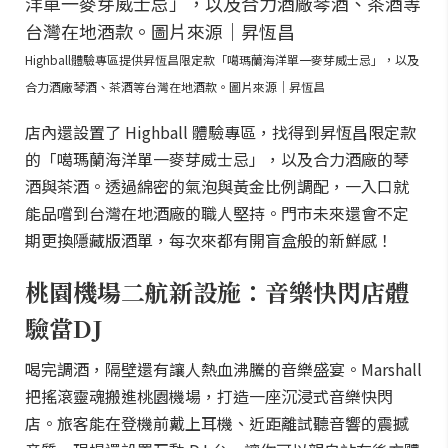
Highball體驗專區提供昇恆昌限定款「噶瑪蘭海洋單一麥芽威士忌」，以及
合力酒廠琴酒、茶酒等台灣在地酒款。圖片來源｜昇恆昌
店內還設置了 Highball 體驗專區，找得到昇恆昌限定款
的「噶瑪蘭海洋單一麥芽威士忌」，以及合力酒廠的琴
酒與茶酒。透過綿密的氣泡與黃金比例調配，一入口就
能品嚐到台灣在地酒廠的職人堅持。門市未來還會不定
期更換隱藏版酒單，每次來都有開盲盒般的新鮮感！
桃園機場二航新設施：音樂快閃店體
驗當DJ
喝完調酒，隔壁還有讓人熱血沸騰的音樂盛宴。Marshall
把搖滾靈魂搬進桃園機場，打造一座沉浸式音樂快閃
店。旅客能在登機前戴上耳機、近距離試聽音響的震撼