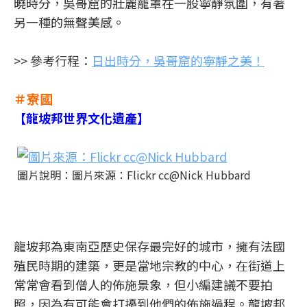
曉時分，吳哥窟的壯麗籠罩在一股寧靜氛圍，有著
另一種的無聲美感。
>> 參考行程：
日出時分，吳哥窟的寧靜之美！
＃寮國
【龍坡邦世界文化遺產】
圖片說明：圖片來源：Flickr cc@Nick Hubbard
龍坡邦為東南亞歷史保存最完好的城市，擁有法國
殖民時期的建築，更是當地宗教的中心，在街道上
常常會看到僧人的佈施景象，但小編建議不要拍
照，因為有可能會打擾到他們的佈施過程。龍坡邦