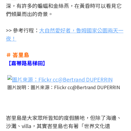
深，有許多的蝙蝠和金絲燕，在黃昏時可以看見它
們傾巢而出的奇景。
>> 參考行程：
大自然愛好者，魯姆國家公園兩天一
夜！
＃ 峇里島
【嘉蒂路易梯田】
圖片說明：圖片來源：Flickr cc@Bertrand DUPERRIN
峇里島是大家眾所皆知的度假勝地，但除了海邊、
沙灘、villa，其實峇里島也有著「世界文化遺