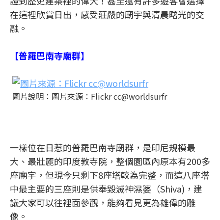
證到歷史建築裡的偉大！甚至還有許多遊客會選擇
在這裡欣賞日出，感受莊嚴的廟宇與清晨曙光的交
融。
【普羅巴南寺廟群】
圖片說明：圖片來源：Flickr cc@worldsurfr
一樣位在日惹的普羅巴南寺廟群，是印尼規模最
大、最壯麗的印度教寺院，整個園區內原本有200多
座廟宇，但現今只剩下8座塔較為完整，而這八座塔
中最主要的三座則是供奉毀滅神濕婆（Shiva)，建
議大家可以往裡面參觀，能夠看見更為雄偉的雕
像。