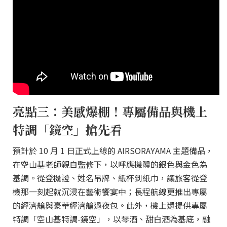
亮點三：美感爆棚！專屬備品與機上
特調「鏡空」搶先看
預計於 10 月 1 日正式上線的 AIRSORAYAMA 主題備品，
在空山基老師親自監修下，以呼應機體的銀色與金色為
基調。從登機證、姓名吊牌、紙杯到紙巾，讓旅客從登
機那一刻起就沉浸在藝術饗宴中；長程航線更推出專屬
的經濟艙與豪華經濟艙過夜包。此外，機上還提供專屬
特調「空山基特調-鏡空」，以琴酒、甜白酒為基底，融