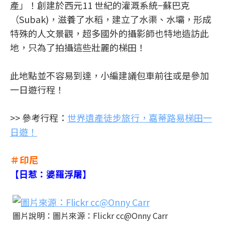
產」！創建於西元11 世紀的灌溉系統−蘇巴克
（Subak)，滋養了水稻，建立了水渠、水壩，形成
特殊的人文景觀，超多國外的攝影師也特地造訪此
地，只為了拍攝這些壯麗的梯田！
此地點並不容易到達，小編建議包車前往或是參加
一日遊行程！
>> 參考行程：
世界遺產徒步旅行，嘉蒂路易梯田一
日遊！
＃印尼
【日惹：婆羅浮屠】
圖片說明：圖片來源：Flickr cc@Onny Carr