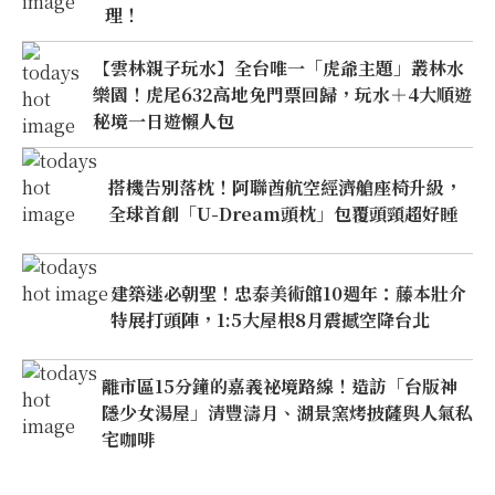
理！
【雲林親子玩水】全台唯一「虎爺主題」叢林水
樂園！虎尾632高地免門票回歸，玩水＋4大順遊
秘境一日遊懶人包
搭機告別落枕！阿聯酋航空經濟艙座椅升級，
全球首創「U-Dream頭枕」包覆頭頸超好睡
建築迷必朝聖！忠泰美術館10週年：藤本壯介
特展打頭陣，1:5大屋根8月震撼空降台北
離市區15分鐘的嘉義祕境路線！造訪「台版神
隱少女湯屋」清豐濤月、湖景窯烤披薩與人氣私
宅咖啡