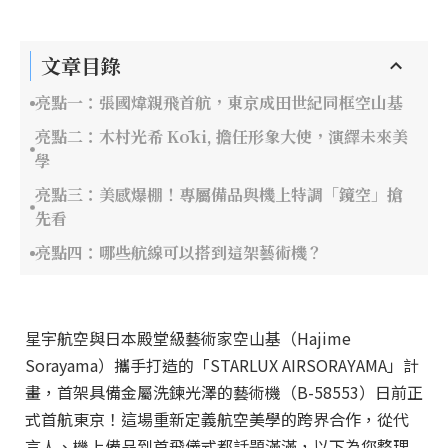
文章目錄
亮點一：張國煒親飛首航，東京成田世紀同框空山基
亮點二：木村光希 Kōki, 擔任形象大使，演繹未來美
學
亮點三：美感爆棚！專屬備品與機上特調「鏡空」搶
先看
亮點四：哪些航線可以搭到這架藝術機？
星宇航空與日本殿堂級藝術家空山基（Hajime
Sorayama）攜手打造的「STARLUX AIRSORAYAMA」計
畫，首架具備金屬洗鍊光澤的藝術機（B-58553）日前正
式首航東京！這場重新定義航空美學的跨界合作，從代
言人、機上備品到首飛儀式都話題滿滿，以下為您整理