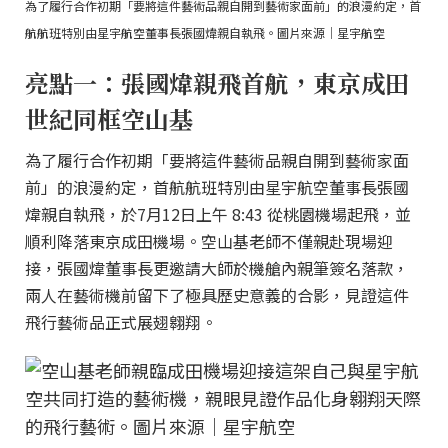
為了履行合作初期「要將這件藝術品親自開到藝術家面前」的浪漫約定，首
航航班特別由星宇航空董事長張國煒親自執飛。圖片來源｜星宇航空
亮點一：張國煒親飛首航，東京成田
世紀同框空山基
為了履行合作初期「要將這件藝術品親自開到藝術家面
前」的浪漫約定，首航航班特別由星宇航空董事長張國
煒親自執飛，於7月12日上午 8:43 從桃園機場起飛，並
順利降落東京成田機場。空山基老師不僅親赴現場迎
接，張國煒董事長更邀請大師於機艙內親筆簽名落款，
兩人在藝術機前留下了極具歷史意義的合影，見證這件
飛行藝術品正式展翅翱翔。