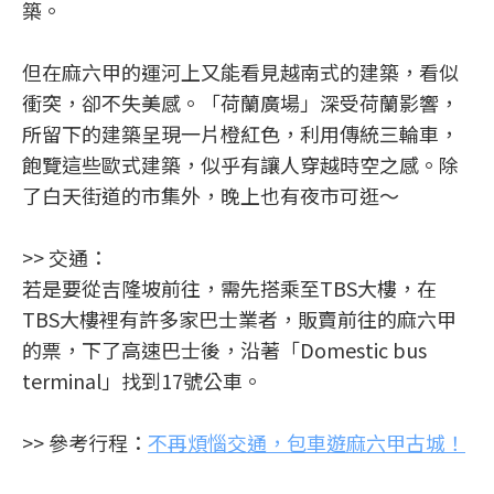
築。
但在麻六甲的運河上又能看見越南式的建築，看似
衝突，卻不失美感。「荷蘭廣場」深受荷蘭影響，
所留下的建築呈現一片橙紅色，利用傳統三輪車，
飽覽這些歐式建築，似乎有讓人穿越時空之感。除
了白天街道的市集外，晚上也有夜市可逛～
>> 交通：
若是要從吉隆坡前往，需先搭乘至TBS大樓，在
TBS大樓裡有許多家巴士業者，販賣前往的麻六甲
的票，下了高速巴士後，沿著「Domestic bus
terminal」找到17號公車。
>> 參考行程：
不再煩惱交通，包車遊麻六甲古城！