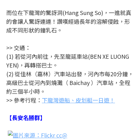
而位在下龍灣的驚訝洞(Hang Sung So)，一進就真
的會讓人驚訝連連！讚嘆經過長年的溶解侵蝕，形
成不同形狀的鐘乳石。
>> 交通：
(1) 若從河內前往，先至龍延車站(BEN XE LUONG
YEN)，再轉搭巴士。
(2) 從佳林（嘉林）汽車站出發，河內市每20分鐘，
高級巴士從河內到燒灘（ Baichay ）汽車站，全程
約三個半小時。
>> 參考行程：
下龍灣遊船、皮划艇一日遊！
【長安名勝群】