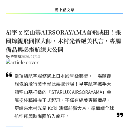
接下篇文章
星宇 x 空山基AIRSORAYAMA首飛成田！張
國煒親飛同框大師，木村光希絕美代言，專屬
備品與必搭航線大公開
By
許家禎
2026/07/13
當頂級航空服務遇上日本殿堂級藝術，一場顛覆
想像的飛行美學就此震撼登場！星宇航空攜手大
師空山基打造的「STARLUX AIRSORAYAMA」金
屬塗裝藝術機正式起飛，不僅有絕美專屬備品，
更請來木村光希 Kōki 演繹前衛大片，準備讓全球
航空迷與時尚圈陷入瘋狂。