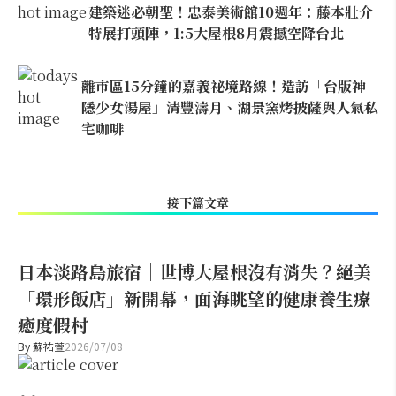
建築迷必朝聖！忠泰美術館10週年：藤本壯介
特展打頭陣，1:5大屋根8月震撼空降台北
離市區15分鐘的嘉義祕境路線！造訪「台版神
隱少女湯屋」清豐濤月、湖景窯烤披薩與人氣私
宅咖啡
接下篇文章
日本淡路島旅宿｜世博大屋根沒有消失？絕美
「環形飯店」新開幕，面海眺望的健康養生療
癒度假村
By
蘇祐萱
2026/07/08