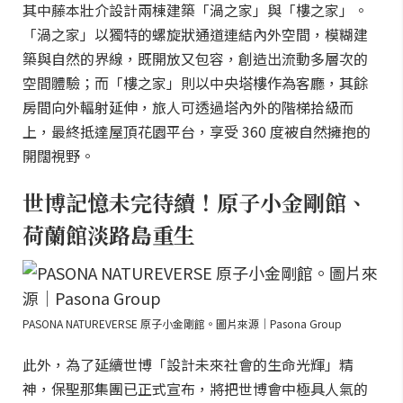
其中藤本壯介設計兩棟建築「渦之家」與「樓之家」。
「渦之家」以獨特的螺旋狀通道連結內外空間，模糊建
築與自然的界線，既開放又包容，創造出流動多層次的
空間體驗；而「樓之家」則以中央塔樓作為客廳，其餘
房間向外輻射延伸，旅人可透過塔內外的階梯拾級而
上，最終抵達屋頂花園平台，享受 360 度被自然擁抱的
開闊視野。
世博記憶未完待續！原子小金剛館、
荷蘭館淡路島重生
PASONA NATUREVERSE 原子小金剛館。圖片來源｜Pasona Group
此外，為了延續世博「設計未來社會的生命光輝」精
神，保聖那集團已正式宣布，將把世博會中極具人氣的