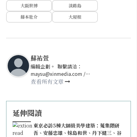
大阪世博
淡路島
藤本壯介
大屋根
蘇祐萱
編輯企劃。 聯繫請洽：
maysu@xinmedia.com /
may860527@gmail.com
查看所有文章
延伸閱讀
東京必訪5棟大師級美學建築：蒐集隈研
吾、安藤忠雄、妹島和世、丹下健三、谷