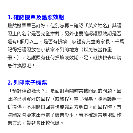
1. 確認機票及護照效期
雖然機票早已訂好，但別忘再三確認「英文姓名」與護
照上的名字是否完全拼對；另外也要確認護照效期是否
還有6個月以上、是否有損壞。家裡有兒童的家長，千萬
記得把護照放在小孩拿不到的地方（以免被當作畫
冊…），若護照有任何損壞或效期不足，就快快去申請
急件換照吧！
2. 列印電子機票
「預計停留幾天？」是面對海關時常被問到的問題，因
此將已購買好的回程（或續程）電子機票，隨著護照一
併提供，不用開口回答也能讓對方明白。而回程時，有
些國家會要求出示電子機票影本，若不確定當地地勤作
業方式，帶著會比較保險。