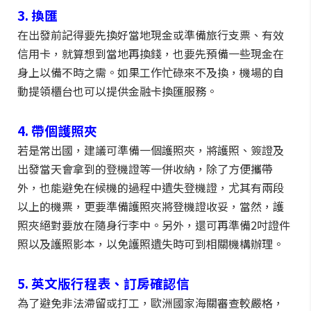
3. 換匯
在出發前記得要先換好當地現金或準備旅行支票、有效
信用卡，就算想到當地再換錢，也要先預備一些現金在
身上以備不時之需。如果工作忙碌來不及換，機場的自
動提領櫃台也可以提供金融卡換匯服務。
4. 帶個護照夾
若是常出國，建議可準備一個護照夾，將護照、簽證及
出發當天會拿到的登機證等一併收納，除了方便攜帶
外，也能避免在候機的過程中遺失登機證，尤其有兩段
以上的機票，更要準備護照夾將登機證收妥，當然，護
照夾絕對要放在隨身行李中。另外，還可再準備2吋證件
照以及護照影本，以免護照遺失時可到相關機構辦理。
5. 英文版行程表、訂房確認信
為了避免非法滯留或打工，歐洲國家海關審查較嚴格，