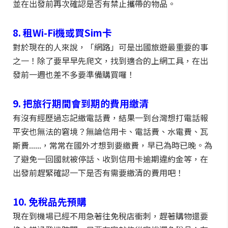
並在出發前再次確認是否有禁止攜帶的物品。
8. 租Wi-Fi機或買Sim卡
對於現在的人來說，「網路」可是出國旅遊最重要的事
之一！除了要早早先爬文，找到適合的上網工具，在出
發前一週也差不多要準備購買囉！
9. 把旅行期間會到期的費用繳清
有沒有經歷過忘記繳電話費，結果一到台灣想打電話報
平安也無法的窘境？無論信用卡、電話費、水電費、瓦
斯費......，常常在國外才想到要繳費，早已為時已晚。為
了避免一回國就被停話、收到信用卡逾期違約金等，在
出發前趕緊確認一下是否有需要繳清的費用吧！
10. 免稅品先預購
現在到機場已經不用急著往免稅店衝刺，趕著購物還要