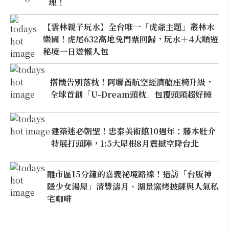
理！
【雲林親子玩水】全台唯一「虎爺主題」叢林水
樂園！虎尾632高地免門票回歸，玩水＋4大順遊
秘境一日遊懶人包
搭機告別落枕！阿聯酋航空經濟艙座椅升級，
全球首創「U-Dream頭枕」包覆頭頸超好睡
建築迷必朝聖！忠泰美術館10週年：藤本壯介
特展打頭陣，1:5大屋根8月震撼空降台北
離市區15分鐘的嘉義祕境路線！造訪「台版神
隱少女湯屋」清豐濤月、湖景窯烤披薩與人氣私
宅咖啡