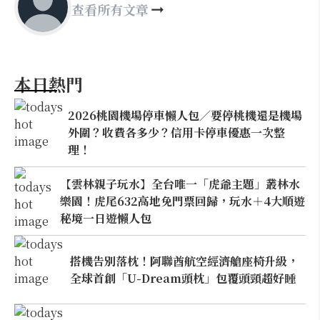
查看所有文章
本日熱門
2026桃園機場停車懶人包／要停桃機還是機場
外圍？收費各多少？信用卡停車優惠一次整
理！
【雲林親子玩水】全台唯一「虎爺主題」叢林水
樂園！虎尾632高地免門票回歸，玩水＋4大順遊
秘境一日遊懶人包
搭機告別落枕！阿聯酋航空經濟艙座椅升級，
全球首創「U-Dream頭枕」包覆頭頸超好睡