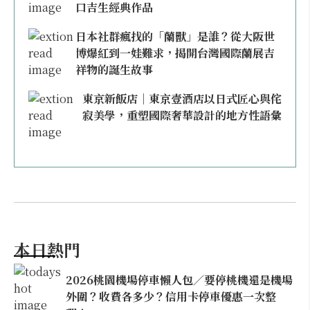
口吉生經典作品
日本社群瘋找的「蘭獸」是誰？從大阪世
博爆紅到一娃難求，揭開台灣國際蘭展吉
祥物的誕生故事
東京新飯店｜東京壹酒店以日式匠心與侘
寂美學，重塑國際奢華設計的地方性語彙
本日熱門
2026桃園機場停車懶人包／要停桃機還是機場
外圍？收費各多少？信用卡停車優惠一次整