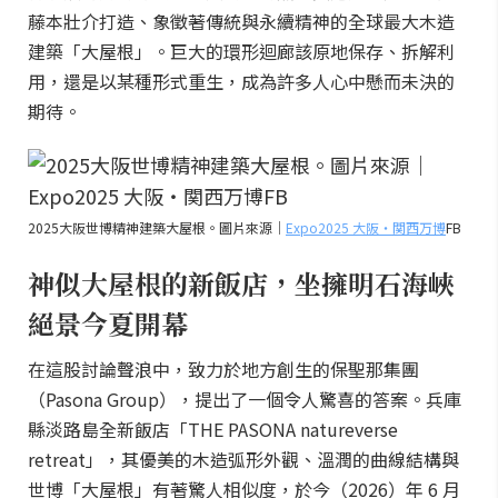
藤本壯介打造、象徵著傳統與永續精神的全球最大木造
建築「大屋根」。巨大的環形迴廊該原地保存、拆解利
用，還是以某種形式重生，成為許多人心中懸而未決的
期待。
2025大阪世博精神建築大屋根。圖片來源｜
Expo2025 大阪・関西万博
FB
神似大屋根的新飯店，坐擁明石海峽
絕景今夏開幕
在這股討論聲浪中，致力於地方創生的保聖那集團
（Pasona Group），提出了一個令人驚喜的答案。兵庫
縣淡路島全新飯店「THE PASONA natureverse
retreat」，其優美的木造弧形外觀、溫潤的曲線結構與
世博「大屋根」有著驚人相似度，於今（2026）年 6 月