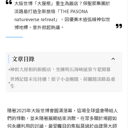
大阪世博「大屋根」重生為飯店？保聖那集團於
淡路島打造全新旅宿「THE PASONA
natureverse retreat」，因優美木造弧線神似世
博地標，意外掀起熱議。
文章目錄
神似大屋根的新飯店，坐擁明石海峽絕景今夏開幕
世博記憶未完待續！原子小金剛館、荷蘭館淡路島重
生
隨著2025年大阪世博會圓滿落幕，這場全球盛會帶給人
們的悸動，並未隨著展期結束消散。在眾多關於場館如
何永續利用的討論，最受矚目的焦點莫過於由建築大師