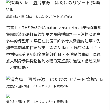
燦燦 Villa。圖片來源｜はたけのリゾート 燦燦Villa
事實上，THE PASONA natureverse retreat僅是保聖那
集團將淡路島打造為創生之島的拼圖之一。深耕淡路島
多年的保聖那，早已在此留下許多令人驚艷的建築，例
如去年開幕的住宿設施「燦燦 Villa」，匯集藤本壯介、
中村拓志等 9 組知名建築師作品，不僅提供住宿，更讓
旅人親身參與從播種到收穫的完整農耕過程，體驗回歸
土地的感動。
渦之家。圖片來源｜はたけのリゾート 燦燦Villa
樓之家。圖片來源｜はたけのリゾート 燦燦Villa