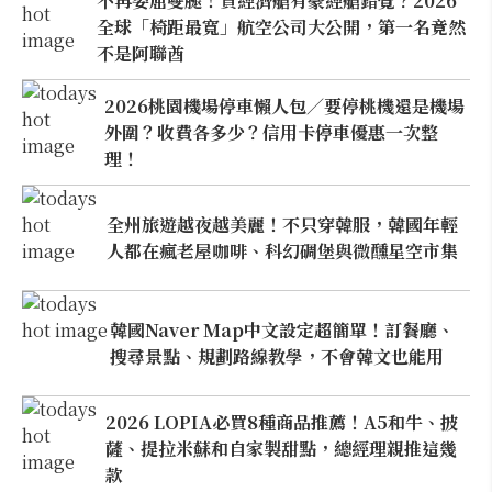
不再委屈雙腿！買經濟艙有豪經艙錯覺？2026
全球「椅距最寬」航空公司大公開，第一名竟然
不是阿聯酋
2026桃園機場停車懶人包／要停桃機還是機場
外圍？收費各多少？信用卡停車優惠一次整
理！
全州旅遊越夜越美麗！不只穿韓服，韓國年輕
人都在瘋老屋咖啡、科幻碉堡與微醺星空市集
韓國Naver Map中文設定超簡單！訂餐廳、
搜尋景點、規劃路線教學，不會韓文也能用
2026 LOPIA必買8種商品推薦！A5和牛、披
薩、提拉米蘇和自家製甜點，總經理親推這幾
款