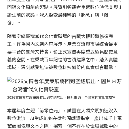
回歸文化原創的起點。展覽引領觀者重返數位時代 0 與 1
誕生前的狀態，深入探索最純粹的「起念」與「觸
發」。
隨著空總臺灣當代文化實驗場的古蹟大樓即將修復完
工，作為國內文創內容展示、產業交流與市場媒合最重
要平台的臺灣文博會，也正式宣告再度重返極具歷史意
義的空間。在乘載百年記憶的古蹟建築之中，踏入實體
場域，深刻感受無法被數位科技備份的真實感官體驗。
2026文博會年度策展將回到空總展出。圖片來源｜台灣當代文化實驗室
本屆年度主題「第零位元」，試圖在人類文明加速沒入
數位洪流，AI生成能夠在微秒間轉譯指令，產出成千上萬
華麗圖像與文本之際，探索一個不存在於電腦邏輯中的