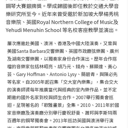
鋼琴大賽銀牌獎。學成歸國後即任教於交通大學音
樂研究所至今。近年來曾受邀於新加坡大學楊秀桃
音樂院、英國Royal Northern College of Music及
Yehudi Menuhin School 等名校客座教學並演出。
屢次應邀赴美國、澳洲、香港及中國大陸演奏，又曾與
美國Santa Barbara交響樂團、英國市政廳弦樂團、廣州
及湖南交響樂團，以獨奏家身份合作演出。歷年合作搭
檔的音樂家包括林昭亮、胡乃元、錢舟、蘇顯達、黃心
芸、Gary Hoffman、Antonio Lysy、簡碧青，與陳必先
等名家。自2005年起召集「交大室內樂集」，集合交大
的演奏師資每年推廣當代與經典的室內樂作品，並不定
期邀約國外名家到校與師生合作。2007舉行獨奏會巡
迴，呈現著名的「歌雅畫景」全集。2010、2011年於國
家音樂廳及演奏廳分別舉行慶祝舒曼、蕭邦與李斯特兩
百週年的鋼琴獨奏會。2013年巡訪英國與澳洲舉行演