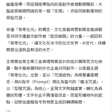
幽靈座標，而這個座標指向的是創作者撥動開關前，大
腦皮質瞬間閃過的第一個「念頭」，亦如同啟動萬物的
原始咒語。
依循「第零位元」的概念，文化策展將更彰顯並邀請觀
眾共同守護藝文創作者「起念瞬間」的力量，一起回到
「第零位元」，讓文化在冰冷的位元世界、AI世代，持續
散發出溫熱且鮮活的光芒。
主視覺由曾主導三金典禮視覺設計的設計團隊究方社統
籌，聯手風格獨特的外也企画共同創作，以策展主題
「第零位元」出發，並以「咒語造物」為視覺畫面概
念，將AI指令（Prompt）類比為當代的「魔法咒語」，
以「型隨咒語」為核心，呈現文字跨越虛實，轉化為具
體的形體。文字在此不再僅是訊息，而是形構物件的起
點，記錄從虛擬指令到物質生成的轉譯瞬間。