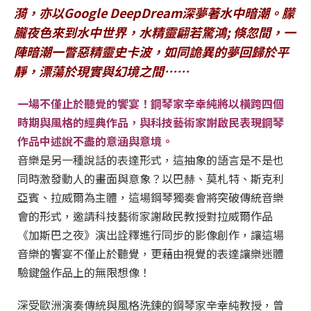
漪，亦以
Google DeepDream
深夢著水中暗潮。朦
朧夜色來到水中世界，水精靈翩若驚鴻; 倏忽間，一
陣暗潮一瞥惡精靈史卡波，如同詭異的夢回歸於平
靜，漂蕩於現實與幻境之間⋯⋯
一場不僅止於聽覺的饗宴！鋼琴家辛幸純將以橫跨四個
時期與風格的經典作品，與科技藝術家謝啟民表現鋼琴
作品中述說不盡的意涵與意境。
音樂是另一種說話的表達形式，這抽象的語言是不是也
同時激發動人的畫面與意象？以巴赫、莫札特、斯克利
亞賓、拉威爾為主體，這場鋼琴獨奏會將突破傳統音樂
會的形式，邀請科技藝術家謝啟民教授對拉威爾作品
《加斯巴之夜》演出詮釋進行同步的影像創作，讓這場
音樂的饗宴不僅止於聽覺，更藉由視覺的表達讓樂迷體
驗鍵盤作品上的無限想像！
深受歐洲演奏傳統與風格洗鍊的鋼琴家辛幸純教授，曾