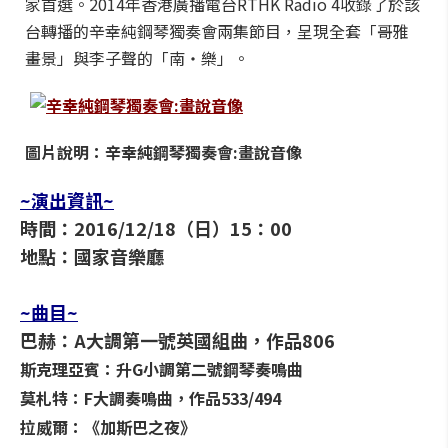
家首選。2014年香港廣播電台RTHK Radio 4收錄了於該
台轉播的辛幸純鋼琴獨奏會兩集節目，呈現全套「哥雅
畫景」與李子聲的「南‧樂」。
圖片說明：辛幸純鋼琴獨奏會:畫說音像
~演出資訊~
時間：2016/12/18（日）15：00
地點：國家音樂廳
~曲目~
巴赫：A大調第一號英國組曲，作品806
斯克理亞賓：升G小調第二號鋼琴奏鳴曲
莫札特：F大調奏鳴曲，作品533/494
拉威爾：《加斯巴之夜》