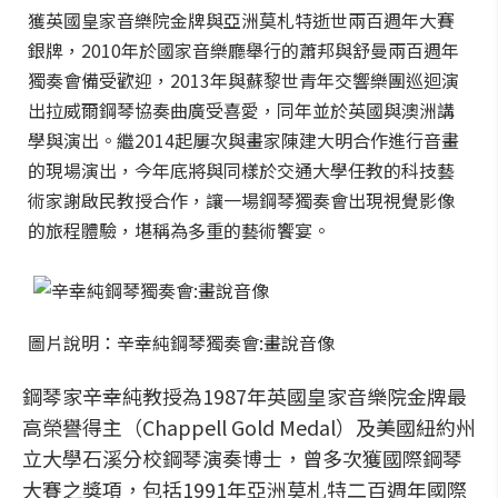
獲英國皇家音樂院金牌與亞洲莫札特逝世兩百週年大賽
銀牌，2010年於國家音樂廳舉行的蕭邦與舒曼兩百週年
獨奏會備受歡迎，2013年與蘇黎世青年交響樂團巡迴演
出拉威爾鋼琴協奏曲廣受喜愛，同年並於英國與澳洲講
學與演出。繼2014起屢次與畫家陳建大明合作進行音畫
的現場演出，今年底將與同樣於交通大學任教的科技藝
術家謝啟民教授合作，讓一場鋼琴獨奏會出現視覺影像
的旅程體驗，堪稱為多重的藝術饗宴。
圖片說明：辛幸純鋼琴獨奏會:畫說音像
鋼琴家辛幸純教授為1987年英國皇家音樂院金牌最
高榮譽得主（Chappell Gold Medal）及美國紐約州
立大學石溪分校鋼琴演奏博士，曾多次獲國際鋼琴
大賽之獎項，包括1991年亞洲莫札特二百週年國際