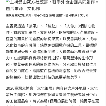
主視覺由究方社統籌，聯手外也企画共同創作。圖片來源｜文化部
主視覺透過「蘋果」、「鑰匙」、「人像」3個核心物
件，對應文化策展、文創品牌、IP授權的3大產業維度。
亞當的蘋果如同靈感的最初果實，以反思與映照，找尋
文化敘事的有機體；鑰匙象徵開啟商機的工具，目標解
鎖市場與受眾，創造無限商機；人像勾勒出靈魂與生命
力，在虛擬與真實界線模糊之際，展現豐沛的生命形
態。視覺畫面色彩的白藍綠色系，分別取自模擬數位介
面的灰白底色、電腦藍白當機的電腦藍、影視合成去背
的綠幕綠，建構出數位科技的底層系統美學。
2026臺灣文博會「文化策展」內容包含戶外地景、文化
策展主題館、地方特選館及國立臺灣工藝研究發展中心
的工藝選品店，將以為期1個月的展出時間，讓民眾在更