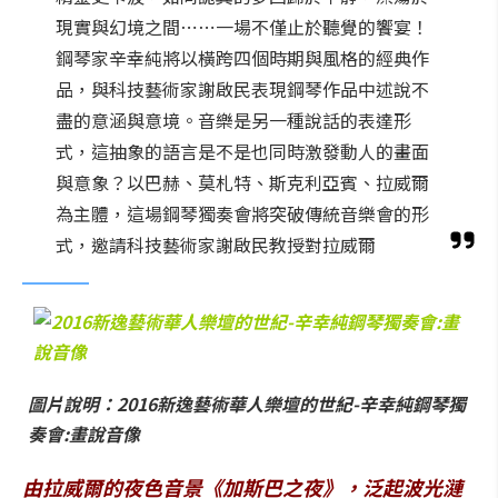
現實與幻境之間⋯⋯一場不僅止於聽覺的饗宴！
鋼琴家辛幸純將以橫跨四個時期與風格的經典作
品，與科技藝術家謝啟民表現鋼琴作品中述說不
盡的意涵與意境。音樂是另一種說話的表達形
式，這抽象的語言是不是也同時激發動人的畫面
與意象？以巴赫、莫札特、斯克利亞賓、拉威爾
為主體，這場鋼琴獨奏會將突破傳統音樂會的形
式，邀請科技藝術家謝啟民教授對拉威爾
圖片說明：2016新逸藝術華人樂壇的世紀-辛幸純鋼琴獨
奏會:畫說音像
由拉威爾的
夜色音景《加斯巴之夜》，泛起波光漣