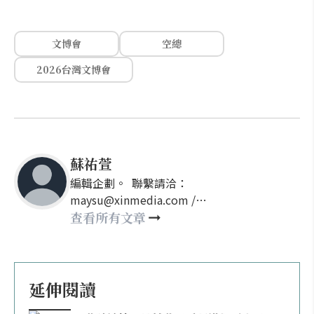
文博會
空總
2026台灣文博會
蘇祐萱
編輯企劃。 聯繫請洽：
maysu@xinmedia.com /
may860527@gmail.com
查看所有文章
延伸閱讀