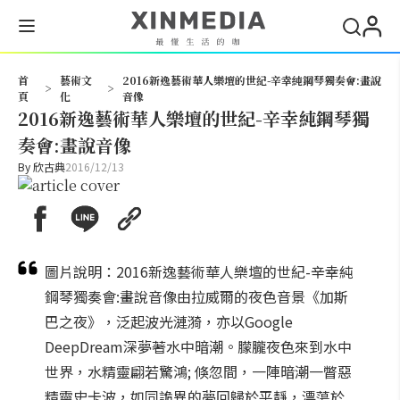
搜尋
首
藝術文
2016新逸藝術華人樂壇的世紀-辛幸純鋼琴獨奏會:畫說
>
>
頁
化
音像
2016新逸藝術華人樂壇的世紀-辛幸純鋼琴獨
奏會:畫說音像
By
欣古典
2016/12/13
圖片說明：2016新逸藝術華人樂壇的世紀-辛幸純
鋼琴獨奏會:畫說音像由拉威爾的夜色音景《加斯
巴之夜》，泛起波光漣漪，亦以Google
DeepDream深夢著水中暗潮。朦朧夜色來到水中
世界，水精靈翩若驚鴻; 倏忽間，一陣暗潮一瞥惡
精靈史卡波，如同詭異的夢回歸於平靜，漂蕩於