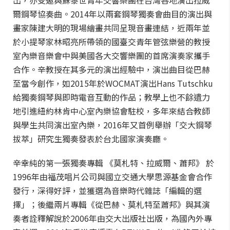
出，亦受邀與蘇黎世青年交響樂團在台灣各地演出拉威
爾鋼琴協奏曲。2014年以兩套鋼琴獨奏會曲目的演出與
畫家陳建大明的現場繪畫共同呈現音畫連結，近兩年並
於小提琴家林昭亮所帶領的國臺交青年管弦樂營的教授
室內樂音樂會中與美國各大交響樂團的首席演奏家攜手
合作。辛教授在其多元的演出經驗中，演出曲目從巴赫
至當今創作，如2015年於WOCMAT演出Hans Tutschku
給獨奏鋼琴與即時電音互動的作品；教學上也不餘遺力
地引進紐約林肯中心室內樂協會駐校，多年來結合教師
與學生共同演出室內樂，2016年又首例舉辦「交大鋼琴
拔萃」研究生獨奏發表於台北國家演奏廳。
辛幸純的第一張獨奏專輯 《莫札特、拉威爾、蕭邦》 於
1996年由福茂唱片公司與國立交通大學思源基金會合作
發行，深得好評，並獲選為音樂時代雜誌「編輯的選
擇」；後繼兩片專輯《從巴赫、莫札特至蕭邦》與其演
奏者詮釋解說於2006年由交大出版社出版，為國內外專