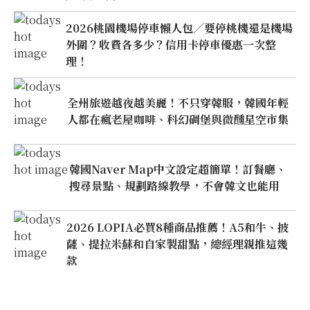
2026桃園機場停車懶人包／要停桃機還是機場
外圍？收費各多少？信用卡停車優惠一次整
理！
全州旅遊越夜越美麗！不只穿韓服，韓國年輕
人都在瘋老屋咖啡、科幻碉堡與微醺星空市集
韓國Naver Map中文設定超簡單！訂餐廳、
搜尋景點、規劃路線教學，不會韓文也能用
2026 LOPIA必買8種商品推薦！A5和牛、披
薩、提拉米蘇和自家製甜點，總經理親推這幾
款