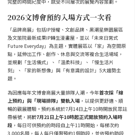
完整的時間尺度中，感受不同層次的展覽內容策劃。
2026文博會預約入場方式一次看
「品牌商展」包括IP授權、文創品牌、黑潮星樂園展區
及文策院最新成果IP轉生漫畫屋，並以「未來日常式
Future Everyday」為主題，實體展區以「家」為空間原
點，延伸出工作、創作、休息與交流等複合生活場域，
並規劃「生活儀式」、「溫柔科技」、「慢生活片
刻」、「家的新想像」與「有意識的設計」5大趨勢主
題。
為因應每年文博會商展大量排隊人潮，今年
首次採「線
上預約」與「現場排隊」雙軌入場
，以提供更舒適、順
暢的觀展體驗。預約系統於7月14日上午10時開放民眾註
冊帳號，將
於7月21日上午10時起正式開放預約入場時
段
，每日可供預約的時段自上午11時開始，每梯次約
3,000名額，每人每日僅限預約1個時段，並依預約時段