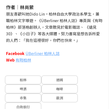
作者｜林尚縈
朋友喜歡叫她Dido Lin。柏林自由大學政治系學生，兼
職柏林文字導遊。《ÜBerliner 柏林人誌》專頁與《有時
柏林》部落格創辦人，文章散見於電影雜誌、 《遠見
30》、《小日子》等各大媒體。努力書寫是想告訴所愛
的人們：「我在這裡很好，你們也快來。」
Facebook
ÜBerliner 柏林人誌
Web
有時柏林
柏林
德國
啤酒
咖啡
市集
歐洲
自助旅行