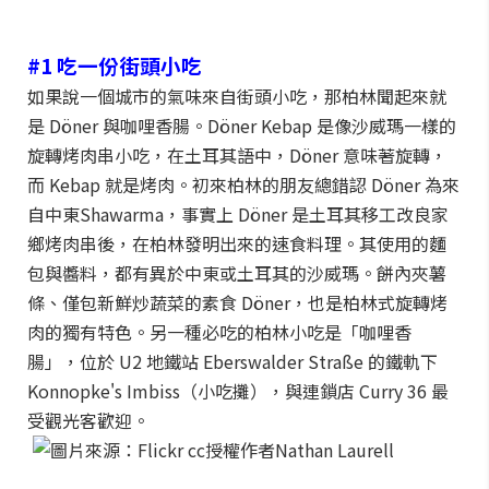
#1 吃一份街頭小吃
如果說一個城市的氣味來自街頭小吃，那柏林聞起來就
是 Döner 與咖哩香腸。Döner Kebap 是像沙威瑪一樣的
旋轉烤肉串小吃，在土耳其語中，Döner 意味著旋轉，
而 Kebap 就是烤肉。初來柏林的朋友總錯認 Döner 為來
自中東Shawarma，事實上 Döner 是土耳其移工改良家
鄉烤肉串後，在柏林發明出來的速食料理。其使用的麵
包與醬料，都有異於中東或土耳其的沙威瑪。餅內夾薯
條、僅包新鮮炒蔬菜的素食 Döner，也是柏林式旋轉烤
肉的獨有特色。另一種必吃的柏林小吃是「咖哩香
腸」，位於 U2 地鐵站 Eberswalder Straße 的鐵軌下
Konnopke's Imbiss（小吃攤），與連鎖店 Curry 36 最
受觀光客歡迎。