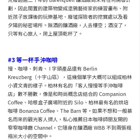
劃，因此閒置的建築物變成塗鴉藝術家的練習畫布、附
近孩子放課後的玩樂基地、廢墟探險者的挖寶處以及看
夕陽的秘密場所。無酒的釀酒廠，人去樓空；酒沒了，
只等有心旅人，爬上屋頂乾杯了。
#3 等一杯手沖咖啡
慢、咖啡、刺青、 I 字頭產品還有 Berlin
Kreuzberg（十字山區），這幾個單字大概可以組成柏林
小資文青的樣子。柏林有名的「客人慢慢等手沖咖啡
店」數不勝數，像是和時尚概念店結合的 Companion
Coffee、哈根盒子廣場附近的 Silo、柏林最有名的烘培
咖啡 Bonanza Coffee、The Barn 等。如果不想和一般慕
名而來的觀光客人擠人，私心推薦日本咖啡師朋友開的
窄窄咖啡廳 Channel，它隱身在釀酒廠 WBB 不到兩張褟
褟米大小的空間中。