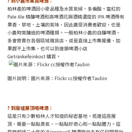
? 到小農市集買啤酒：
柏林產的啤酒因小麥品種及水質氣候，多偏酸。當紅的
Pale Ale 精釀啤酒和高啤酒花與酒精濃度的 IPA 啤酒帶有
果香、草地、土壤的氣味，因此廣受消費者歡迎，也是
小農時常釀造的啤酒種類。一般柏林小農的自釀啤酒，
多會寄賣在各個區域雜貨店，或是直接上市集擺攤，如
果趕不上市集，也可以到連鎖啤酒小店
Getränkefeinkost 購買。
圖片說明：圖片來源：Flickr cc授權作者Taubin
? 到廢墟屋頂喝啤酒：
這是只有少數柏林人才知道的秘密基地。抵達這座屋
頂，需要一點點勇氣、一點點好奇心和一點點體力。這
荒廢超過二十年的 Bärenquell 釀酒廠尚未有任何開發計