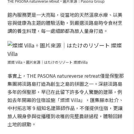
THE PASONA natureverse retreat。圖片來源｜Pasona Group
館內服務更是一大亮點，從當地的天然溫泉水療、以美
容與健康為主題的體驗活動，到嚴選淡路島時令食材烹
調的養生料理，每一處細節都為旅人量身打造。
燦燦 Villa。圖片來源｜はたけのリゾート 燦燦Villa
事實上，THE PASONA natureverse retreat僅是保聖那
集團將淡路島打造為創生之島的拼圖之一。深耕淡路島
多年的保聖那，早已在此留下許多令人驚艷的建築，例
如去年開幕的住宿設施「燦燦 Villa」，匯集藤本壯介、
中村拓志等 9 組知名建築師作品，不僅提供住宿，更讓
旅人親身參與從播種到收穫的完整農耕過程，體驗回歸
土地的感動。