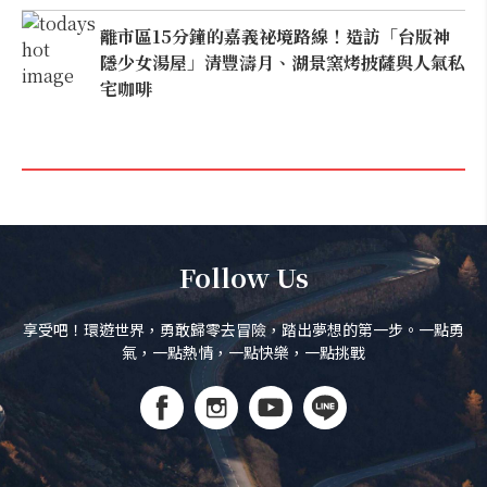
離市區15分鐘的嘉義祕境路線！造訪「台版神
隱少女湯屋」清豐濤月、湖景窯烤披薩與人氣私
宅咖啡
Follow Us
享受吧！環遊世界，勇敢歸零去冒險，踏出夢想的第一步。一點勇
氣，一點熱情，一點快樂，一點挑戰