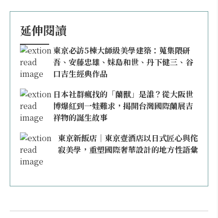
延伸閱讀
東京必訪5棟大師級美學建築：蒐集隈研
吾、安藤忠雄、妹島和世、丹下健三、谷
口吉生經典作品
日本社群瘋找的「蘭獸」是誰？從大阪世
博爆紅到一娃難求，揭開台灣國際蘭展吉
祥物的誕生故事
東京新飯店｜東京壹酒店以日式匠心與侘
寂美學，重塑國際奢華設計的地方性語彙