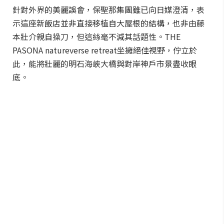
針對外界的美麗誤會，保聖那集團雖已向日媒澄清，表
示這座新飯店並非直接移植自大屋根的結構，也非由藤
本壯介親自操刀，但這絲毫不減其話題性。THE
PASONA natureverse retreat坐擁絕佳視野，佇立於
此，能將壯麗的明石海峽大橋與對岸神戶市景盡收眼
底。