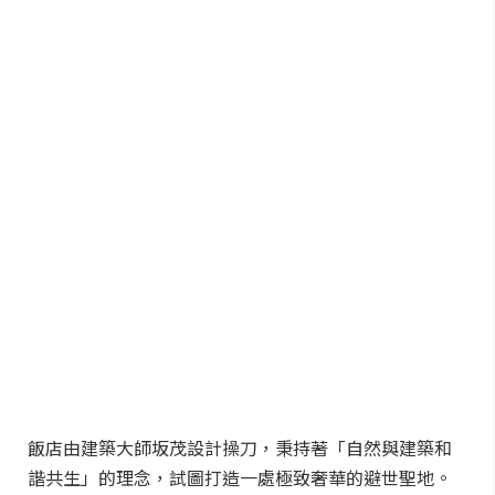
飯店由建築大師坂茂設計操刀，秉持著「自然與建築和
諧共生」的理念，試圖打造一處極致奢華的避世聖地。