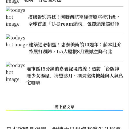
搭機告別落枕！阿聯酋航空經濟艙座椅升級，
全球首創「U-Dream頭枕」包覆頭頸超好睡
建築迷必朝聖！忠泰美術館10週年：藤本壯介
特展打頭陣，1:5大屋根8月震撼空降台北
離市區15分鐘的嘉義祕境路線！造訪「台版神
隱少女湯屋」清豐濤月、湖景窯烤披薩與人氣私
宅咖啡
接下篇文章