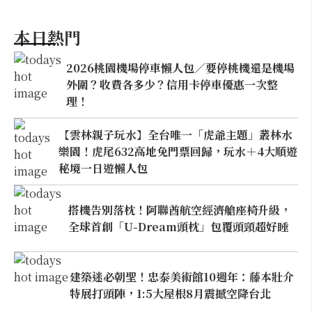
本日熱門
2026桃園機場停車懶人包／要停桃機還是機場
外圍？收費各多少？信用卡停車優惠一次整
理！
【雲林親子玩水】全台唯一「虎爺主題」叢林水
樂園！虎尾632高地免門票回歸，玩水＋4大順遊
秘境一日遊懶人包
搭機告別落枕！阿聯酋航空經濟艙座椅升級，
全球首創「U-Dream頭枕」包覆頭頸超好睡
建築迷必朝聖！忠泰美術館10週年：藤本壯介
特展打頭陣，1:5大屋根8月震撼空降台北