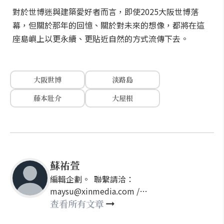
對於世博迷與建築愛好者而言，即使2025大阪世博落
幕，但關於那年的回憶、關於對未來的想像，都將在這
座島嶼上以更永續、更貼近自然的方式流傳下去。
大阪世博
淡路島
藤本壯介
大屋根
蘇祐萱
編輯企劃。 聯繫請洽：
maysu@xinmedia.com /
may860527@gmail.com
查看所有文章