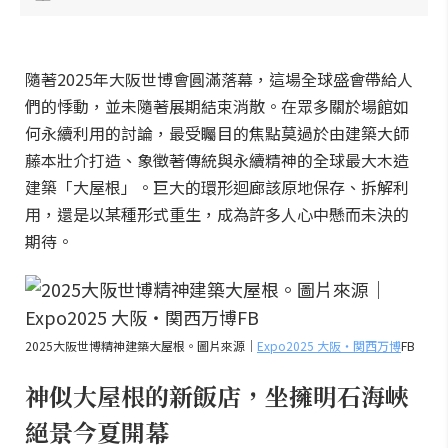
隨著2025年大阪世博會圓滿落幕，這場全球盛會帶給人
們的悸動，並未隨著展期結束消散。在眾多關於場館如
何永續利用的討論，最受矚目的焦點莫過於由建築大師
藤本壯介打造、象徵著傳統與永續精神的全球最大木造
建築「大屋根」。巨大的環形迴廊該原地保存、拆解利
用，還是以某種形式重生，成為許多人心中懸而未決的
期待。
2025大阪世博精神建築大屋根。圖片來源｜
Expo2025 大阪・関西万博
FB
神似大屋根的新飯店，坐擁明石海峽
絕景今夏開幕