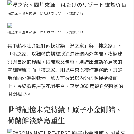
渦之家。圖片來源｜はたけのリゾート 燦燦Villa
樓之家。圖片來源｜はたけのリゾート 燦燦Villa
其中藤本壯介設計兩棟建築「渦之家」與「樓之家」。
「渦之家」以獨特的螺旋狀通道連結內外空間，模糊建
築與自然的界線，既開放又包容，創造出流動多層次的
空間體驗；而「樓之家」則以中央塔樓作為客廳，其餘
房間向外輻射延伸，旅人可透過塔內外的階梯拾級而
上，最終抵達屋頂花園平台，享受 360 度被自然擁抱的
開闊視野。
世博記憶未完待續！原子小金剛館、
荷蘭館淡路島重生