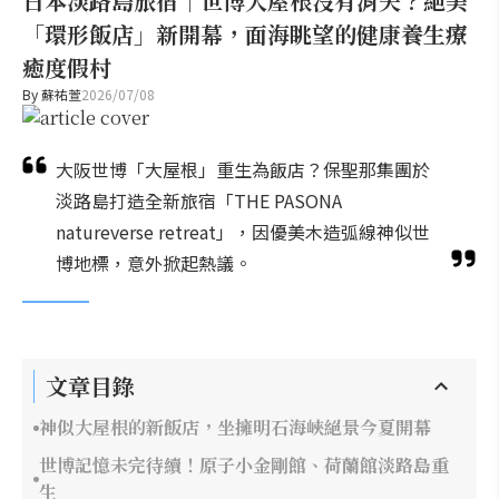
日本淡路島旅宿｜世博大屋根沒有消失？絕美
「環形飯店」新開幕，面海眺望的健康養生療
癒度假村
By
蘇祐萱
2026/07/08
大阪世博「大屋根」重生為飯店？保聖那集團於
淡路島打造全新旅宿「THE PASONA
natureverse retreat」，因優美木造弧線神似世
博地標，意外掀起熱議。
文章目錄
神似大屋根的新飯店，坐擁明石海峽絕景今夏開幕
世博記憶未完待續！原子小金剛館、荷蘭館淡路島重
生