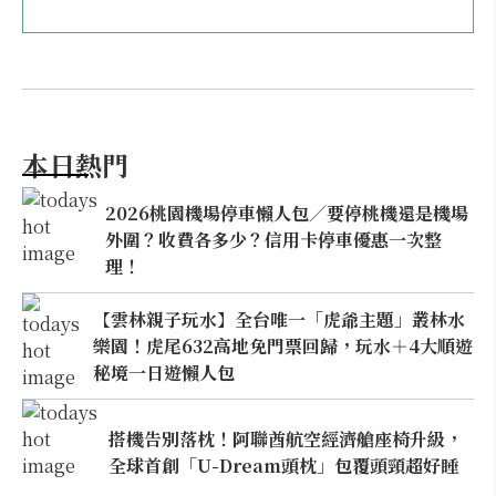
本日熱門
2026桃園機場停車懶人包／要停桃機還是機場
外圍？收費各多少？信用卡停車優惠一次整
理！
【雲林親子玩水】全台唯一「虎爺主題」叢林水
樂園！虎尾632高地免門票回歸，玩水＋4大順遊
秘境一日遊懶人包
搭機告別落枕！阿聯酋航空經濟艙座椅升級，
全球首創「U-Dream頭枕」包覆頭頸超好睡