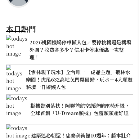
本日熱門
2026桃園機場停車懶人包／要停桃機還是機場
外圍？收費各多少？信用卡停車優惠一次整
理！
【雲林親子玩水】全台唯一「虎爺主題」叢林水
樂園！虎尾632高地免門票回歸，玩水＋4大順遊
秘境一日遊懶人包
搭機告別落枕！阿聯酋航空經濟艙座椅升級，
全球首創「U-Dream頭枕」包覆頭頸超好睡
建築迷必朝聖！忠泰美術館10週年：藤本壯介