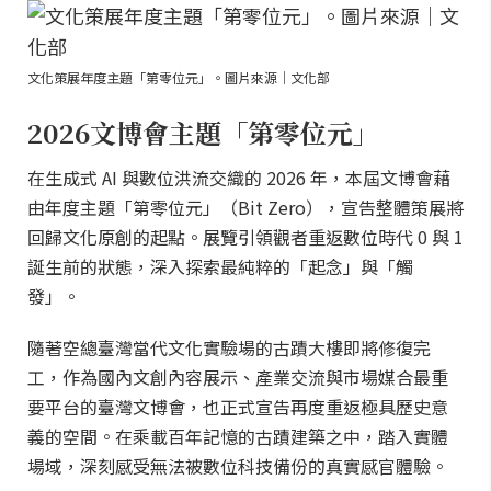
文化策展年度主題「第零位元」。圖片來源｜文化部
2026文博會主題「第零位元」
在生成式 AI 與數位洪流交織的 2026 年，本屆文博會藉
由年度主題「第零位元」（Bit Zero），宣告整體策展將
回歸文化原創的起點。展覽引領觀者重返數位時代 0 與 1
誕生前的狀態，深入探索最純粹的「起念」與「觸
發」。
隨著空總臺灣當代文化實驗場的古蹟大樓即將修復完
工，作為國內文創內容展示、產業交流與市場媒合最重
要平台的臺灣文博會，也正式宣告再度重返極具歷史意
義的空間。在乘載百年記憶的古蹟建築之中，踏入實體
場域，深刻感受無法被數位科技備份的真實感官體驗。