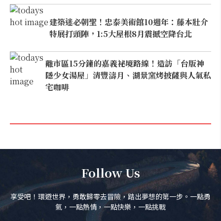
建築迷必朝聖！忠泰美術館10週年：藤本壯介
特展打頭陣，1:5大屋根8月震撼空降台北
離市區15分鐘的嘉義祕境路線！造訪「台版神
隱少女湯屋」清豐濤月、湖景窯烤披薩與人氣私
宅咖啡
Follow Us
享受吧！環遊世界，勇敢歸零去冒險，踏出夢想的第一步。一點勇
氣，一點熱情，一點快樂，一點挑戰