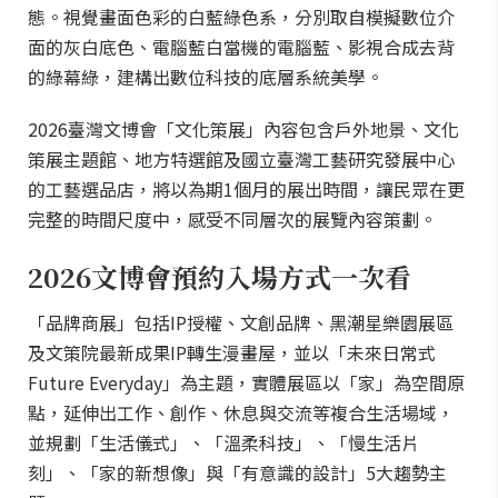
態。視覺畫面色彩的白藍綠色系，分別取自模擬數位介
面的灰白底色、電腦藍白當機的電腦藍、影視合成去背
的綠幕綠，建構出數位科技的底層系統美學。
2026臺灣文博會「文化策展」內容包含戶外地景、文化
策展主題館、地方特選館及國立臺灣工藝研究發展中心
的工藝選品店，將以為期1個月的展出時間，讓民眾在更
完整的時間尺度中，感受不同層次的展覽內容策劃。
2026文博會預約入場方式一次看
「品牌商展」包括IP授權、文創品牌、黑潮星樂園展區
及文策院最新成果IP轉生漫畫屋，並以「未來日常式
Future Everyday」為主題，實體展區以「家」為空間原
點，延伸出工作、創作、休息與交流等複合生活場域，
並規劃「生活儀式」、「溫柔科技」、「慢生活片
刻」、「家的新想像」與「有意識的設計」5大趨勢主