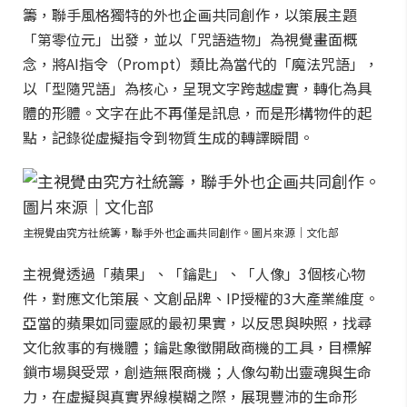
籌，聯手風格獨特的外也企画共同創作，以策展主題
「第零位元」出發，並以「咒語造物」為視覺畫面概
念，將AI指令（Prompt）類比為當代的「魔法咒語」，
以「型隨咒語」為核心，呈現文字跨越虛實，轉化為具
體的形體。文字在此不再僅是訊息，而是形構物件的起
點，記錄從虛擬指令到物質生成的轉譯瞬間。
主視覺由究方社統籌，聯手外也企画共同創作。圖片來源｜文化部
主視覺透過「蘋果」、「鑰匙」、「人像」3個核心物
件，對應文化策展、文創品牌、IP授權的3大產業維度。
亞當的蘋果如同靈感的最初果實，以反思與映照，找尋
文化敘事的有機體；鑰匙象徵開啟商機的工具，目標解
鎖市場與受眾，創造無限商機；人像勾勒出靈魂與生命
力，在虛擬與真實界線模糊之際，展現豐沛的生命形