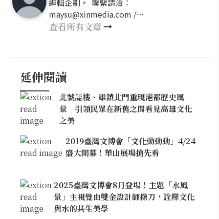
編輯企劃。 聯繫請洽：
maysu@xinmedia.com /
may860527@gmail.com
查看所有文章
延伸閱讀
北號誌樓、雄鎮北門重現港都歷史風
景 引領民眾在新舊之間看見高雄文化
之美
2019臺灣文博會「文化動動動」4/24
盛大開幕！華山展場搶先看
2025臺灣文博會8月登場！主題「水風
景」主視覺由雙金設計師操刀，詮釋文化
與水的共生美學