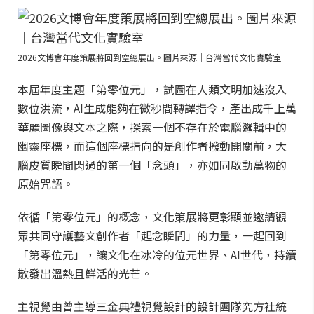
2026文博會年度策展將回到空總展出。圖片來源｜台灣當代文化實驗室
本屆年度主題「第零位元」，試圖在人類文明加速沒入
數位洪流，AI生成能夠在微秒間轉譯指令，產出成千上萬
華麗圖像與文本之際，探索一個不存在於電腦邏輯中的
幽靈座標，而這個座標指向的是創作者撥動開關前，大
腦皮質瞬間閃過的第一個「念頭」，亦如同啟動萬物的
原始咒語。
依循「第零位元」的概念，文化策展將更彰顯並邀請觀
眾共同守護藝文創作者「起念瞬間」的力量，一起回到
「第零位元」，讓文化在冰冷的位元世界、AI世代，持續
散發出溫熱且鮮活的光芒。
主視覺由曾主導三金典禮視覺設計的設計團隊究方社統