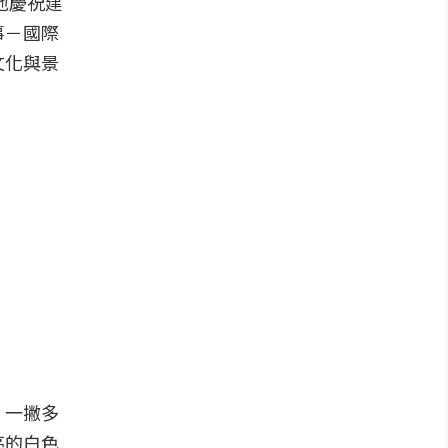
地慶祝建
事－國際
文化與景
」一撇多
亮的白色