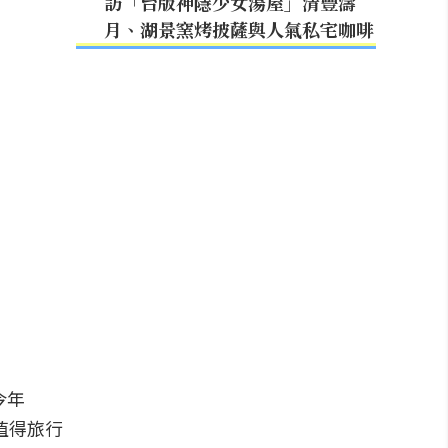
訪「台版神隱少女湯屋」清豐濤
月、湖景窯烤披薩與人氣私宅咖啡
今年
值得旅行