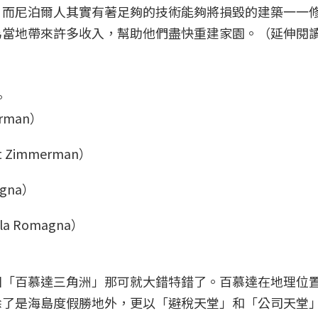
。而尼泊爾人其實有著足夠的技術能夠將損毀的建築一一
為當地帶來許多收入，幫助他們盡快重建家園。（延伸閱
。
 Zimmerman）
a Romagna）
團「百慕達三角洲」那可就大錯特錯了。百慕達在地理位
除了是海島度假勝地外，更以「避稅天堂」和「公司天堂