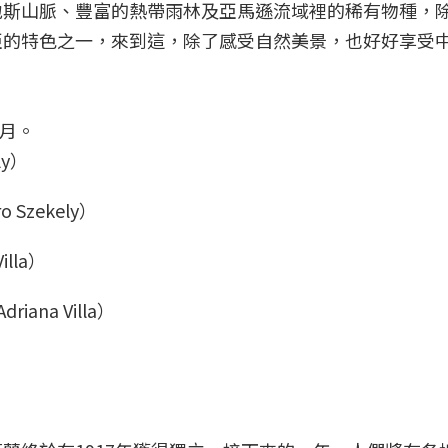
地斯山脈、豐富的熱帶雨林及亞馬遜流域裡的稀有物種，
亞的特色之一，來到這，除了感受自然美景，也好好享受
3月。
 Szekely）
iana Villa）