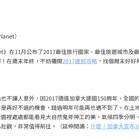
anet）
anet》在11月公布了2017最佳旅行國家、最佳旅遊城市及
擇！在歲末年終，不妨攤開
2017連假攻略
，找個周末好好
不讓人意外，因2017適逢加拿大建國150周年，全國
可是再好不過的機會，錯過明年可能再也遇不到了。在土
公園裡處處都能看見大自然鬼斧神工的美，氣候四季分明
為壯觀，非常值得前往。（延伸閱讀：
什麼！加拿大宣布2