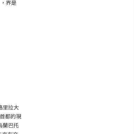
賽，界是
格里拉大
了首都的現
烏蘭巴托