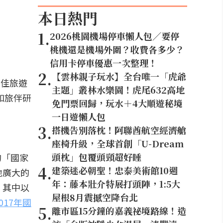
本日熱門
1
.
2026桃園機場停車懶人包／要停
桃機還是機場外圍？收費各多少？
信用卡停車優惠一次整理！
2
.
【雲林親子玩水】全台唯一「虎爺
最佳旅遊
主題」叢林水樂園！虎尾632高地
和旅伴研
免門票回歸，玩水＋4大順遊秘境
一日遊懶人包
3
.
搭機告別落枕！阿聯酋航空經濟艙
座椅升級，全球首創「U-Dream
頭枕」包覆頭頸超好睡
的「國家
4
.
建築迷必朝聖！忠泰美術館10週
地廣大的
年：藤本壯介特展打頭陣，1:5大
，其中以
屋根8月震撼空降台北
017年國
5
.
離市區15分鐘的嘉義祕境路線！造