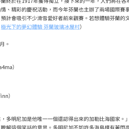
蘭終於在1917年獲得獨立，接下來的一年，人們將在各
熱情、精彩的慶祝活動，而今年芬蘭也主辦了兩場國際賽
，預計會吸引不少滑雪愛好者前來觀賽。若想體驗芬蘭的
：
極光下的夢幻體驗 芬蘭玻璃冰屋村
）
2月。
a4ma）
inn）
來，多明尼加是他唯一一個還認得出來的加勒比海國家。
以瞭解這個笑話的意思。多明尼加不如許多海島樣有著閃