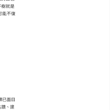
子樹就是
可能不復
標已面目
古蹟、建