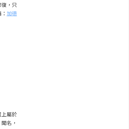
修復，只
讀：
加德
置上屬於
」聞名，