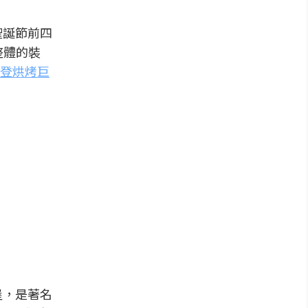
聖誕節前四
整體的裝
登烘烤巨
堡，是著名