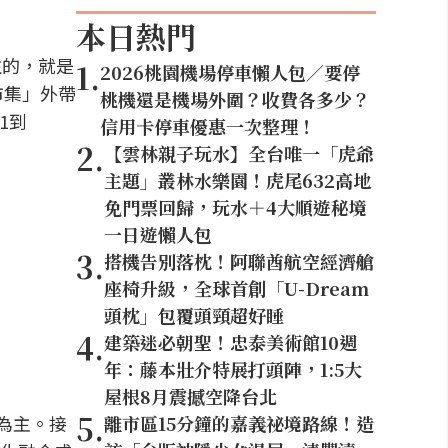
本日熱門
注的，就是
1
.
2026桃園機場停車懶人包／要停
市集」外帶
桃機還是機場外圍？收費各多少？
1到
信用卡停車優惠一次整理！
2
.
【雲林親子玩水】全台唯一「虎爺
主題」叢林水樂園！虎尾632高地
免門票回歸，玩水＋4大順遊秘境
一日遊懶人包
3
.
搭機告別落枕！阿聯酋航空經濟艙
座椅升級，全球首創「U-Dream
頭枕」包覆頭頸超好睡
4
.
建築迷必朝聖！忠泰美術館10週
年：藤本壯介特展打頭陣，1:5大
屋根8月震撼空降台北
5
.
為主。接
離市區15分鐘的嘉義祕境路線！造