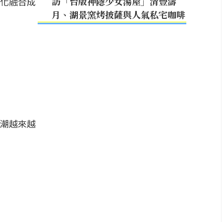
訪「台版神隱少女湯屋」清豐濤
化融合成
月、湖景窯烤披薩與人氣私宅咖啡
潮越來越