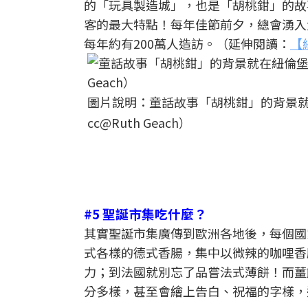
的「玩具製造城」，也是「胡桃鉗」的故
客的最大特點！每年佳節前夕，總會湧入
每年約有200萬人造訪。（延伸閱讀：
【
圖片說明：童話故事「胡桃鉗」的背景就在
cc@Ruth Geach）
#5 聖誕市集吃什麼？
其實聖誕市集廣傳到歐洲各地後，每個國
式各樣的德式香腸，集中以微辣的咖哩香
力；到法國就別忘了品嘗法式薄餅！而薑餅
分多樣，甚至會繪上告白、祝福的字樣，