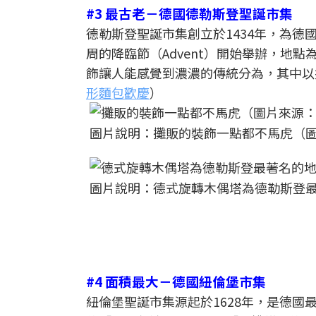
#3 最古老－德國德勒斯登聖誕市集
德勒斯登聖誕市集創立於1434年，為
周的降臨節（Advent）開始舉辦，地
飾讓人能感覺到濃濃的傳統分為，其中以
形麵包歡慶
）
圖片說明：攤販的裝飾一點都不馬虎（圖片來源：Fl
圖片說明：德式旋轉木偶塔為德勒斯登最著名的地
#4 面積最大－德國紐倫堡市集
紐倫堡聖誕市集源起於1628年，是德