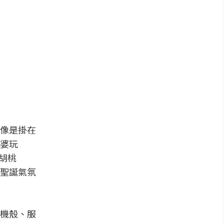
像是掛在
婆玩
「胡桃
聖誕氣氛
機殼、服