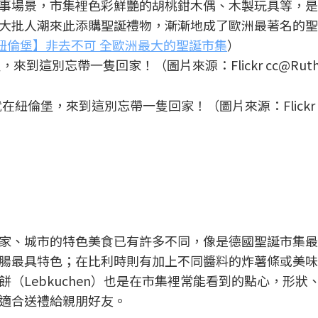
事場景，市集裡色彩鮮艷的胡桃鉗木偶、木製玩具等，是
大批人潮來此添購聖誕禮物，漸漸地成了歐洲最著名的聖
紐倫堡】非去不可 全歐洲最大的聖誕市集
）
紐倫堡，來到這別忘帶一隻回家！（圖片來源：Flickr
家、城市的特色美食已有許多不同，像是德國聖誕市集最
腸最具特色；在比利時則有加上不同醬料的炸薯條或美味
（Lebkuchen）也是在市集裡常能看到的點心，形狀
適合送禮給親朋好友。