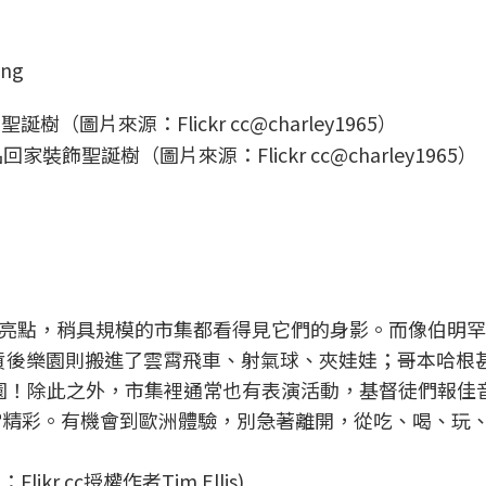
ng
聖誕樹（圖片來源：Flickr cc@charley1965）
亮點，稍具規模的市集都看得見它們的身影。而像伯明罕
百貨後樂園則搬進了雲霄飛車、射氣球、夾娃娃；哥本哈根
i樂園！除此之外，市集裡通常也有表演活動，基督徒們報佳
常精彩。有機會到歐洲體驗，別急著離開，從吃、喝、玩