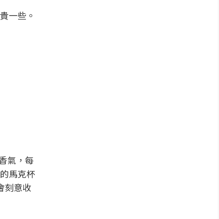
貴一些。
的香氣，每
的馬克杯
會刻意收