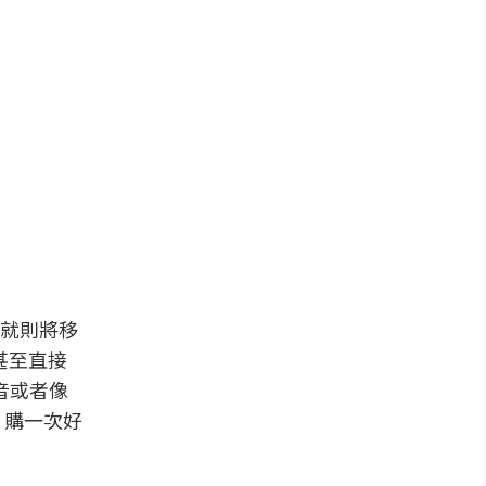
就則將移
甚至直接
音或者像
、購一次好