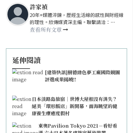
許家禎
20年+媒體淬鍊，歷經生活線的感性與財經線
的理性。欣傳媒資深主編。聯繫請洽：
nellyhsu@xinmedia.com
查看所有文章
延伸閱讀
[建築快訊]樹德綠色夢工廠國際競圖
評選成果揭曉!!
日本淡路島旅宿｜世博大屋根沒有消失？
絕美「環形飯店」新開幕，面海眺望的健
康養生療癒度假村
東奧Pavilion Tokyo 2021－看好看
滿 六大日本著名建築家藝術裝置