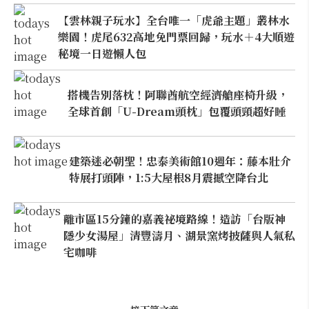
【雲林親子玩水】全台唯一「虎爺主題」叢林水
樂園！虎尾632高地免門票回歸，玩水＋4大順遊
秘境一日遊懶人包
搭機告別落枕！阿聯酋航空經濟艙座椅升級，
全球首創「U-Dream頭枕」包覆頭頸超好睡
建築迷必朝聖！忠泰美術館10週年：藤本壯介
特展打頭陣，1:5大屋根8月震撼空降台北
離市區15分鐘的嘉義祕境路線！造訪「台版神
隱少女湯屋」清豐濤月、湖景窯烤披薩與人氣私
宅咖啡