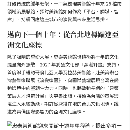
打破傳統的編年框架，一口氣梳理美術館十年來 26 檔跨
領域策展脈絡，探討美術館如何作為「平台、觸媒、智
庫」，持續回應這座城市的演變與未來生活思辨。
邁向下一個十年：從台北地標躍進亞
洲文化座標
除了吸睛的重磅大展，忠泰美術館也積極將十年的文化
能量向外擴散。2027 年將獲文化部「黑潮計畫」支持，
首度聯手紐約哥倫比亞大學瓦拉赫美術館，赴美策辦台
灣藝術家聯展《流變家園》，向國際藝壇展現台灣在變
動環境中的堅韌生命力。同時，也將啟動長期的「建築
策展人才培育計畫」與專書出版，持續為台灣的策展環
境注入永續動能，期許從深耕在地的台北文化地標，躍
進為具備國際影響力的亞洲文化座標。