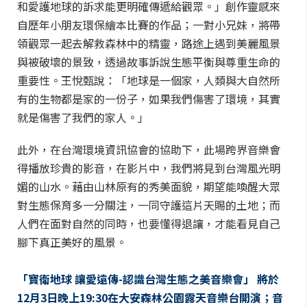
和愛護地球的訴求能更明確傳遞給觀眾。」創作靈感來
自歷年小朋友環保繪本比賽的作品；一對小兄妹，將帶
領觀眾一起去解救森林中的精靈，路途上遇到美麗風景
與被破壞的景致，透過故事訴說生態平衡與尊重生命的
重要性。王悅甄說：「地球是一個家，人類與大自然所
有的生物都是家的一份子，如果我們傷害了環境，其實
就是傷害了我們的家人。」
此外，在台灣環境資訊協會的協助下，此場跨界音樂會
得播放珍貴的影音，在影片中，我們將見到台灣風光明
媚的山水。藉由山林原有的秀美面貌，期望能喚醒大眾
對生態保育多一分關注，一同守護這片天賜的土地；而
人們在面對自然的同時，也要懂得退讓，才能看見自己
腳下真正美好的風景。
「寶衛地球 讓愛遠傳-認識台灣生態之美音樂會」 將於
12月3日晚上19:30在大安森林公園露天音樂台開演；音