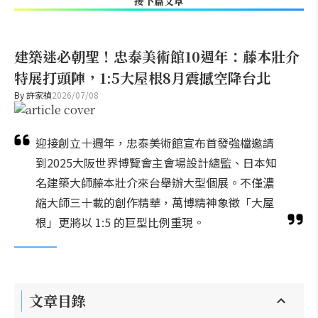
接下篇文章
建築迷必朝聖！忠泰美術館10週年：藤本壯介
特展打頭陣，1:5大屋根8月震撼空降台北
By
許家禎
2026/07/08
迎接創立十週年，忠泰美術館宣布首發強檔邀請
到2025大阪世界博覽會主會場設計總監、日本知
名建築大師藤本壯介來台舉辦大型個展。不僅濃
縮大師三十載的創作精華，萬博精神象徵「大屋
根」更將以 1:5 的巨型比例重現。
文章目錄