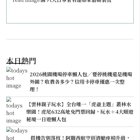
本日熱門
2026桃園機場停車懶人包／要停桃機還是機場
外圍？收費各多少？信用卡停車優惠一次整
理！
【雲林親子玩水】全台唯一「虎爺主題」叢林水
樂園！虎尾632高地免門票回歸，玩水＋4大順遊
秘境一日遊懶人包
搭機告別落枕！阿聯酋航空經濟艙座椅升級，