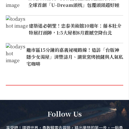
全球首創「U-Dream頭枕」包覆頭頸超好睡
建築迷必朝聖！忠泰美術館10週年：藤本壯介
特展打頭陣，1:5大屋根8月震撼空降台北
離市區15分鐘的嘉義祕境路線！造訪「台版神
隱少女湯屋」清豐濤月、湖景窯烤披薩與人氣私
宅咖啡
Follow Us
享受吧！環遊世界，勇敢歸零去冒險，踏出夢想的第一步。一點勇