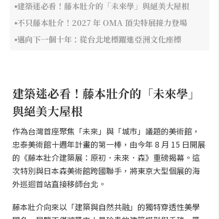
建築迷必看！藤本壯介的「未來學」與絕美大屋根
不只藤本壯介！2027 年 OMA 頂尖特展接力登場
邁向下一個十年：從台北地標躍進亞洲文化座標
建築迷必看！藤本壯介的「未來學」
與絕美大屋根
作為台灣首座聚焦「未來」與「城市」議題的美術館，
忠泰美術館十週年計畫的第一棒，由今年 8 月 15 日開展
的《藤本壯介建築展：原初．未來．森》重磅揭幕。這
次特別與日本森美術館跨國聯手，將東京大型個展的海
外巡迴首站直接移師台北。
藤本壯介向來以「建築與自然共融」的獨特穿透性美學