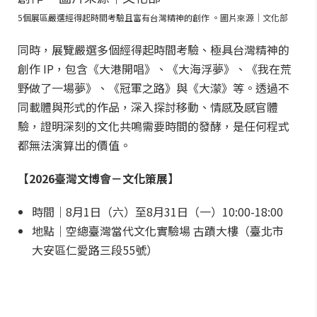
5個展區嚴選經得起時間考驗且富有台灣精神的創作 。圖片來源｜文化部
同時，展覽嚴選多個經得起時間考驗、極具台灣精神的
創作 IP，包含《大港開唱》、《大海浮夢》、《我在荒
野做了一場夢》、《冠軍之路》與《大濛》等。透過不
同載體與形式的作品，深入探討移動、情感及感官體
驗，證明深刻的文化共鳴需要時間的發酵，是任何程式
都無法演算出的價值。
【2026臺灣文博會－文化策展】
時間｜8月1日（六）至8月31日（一）10:00-18:00
地點｜空總臺灣當代文化實驗場 古蹟大樓（臺北市
大安區仁愛路三段55號）