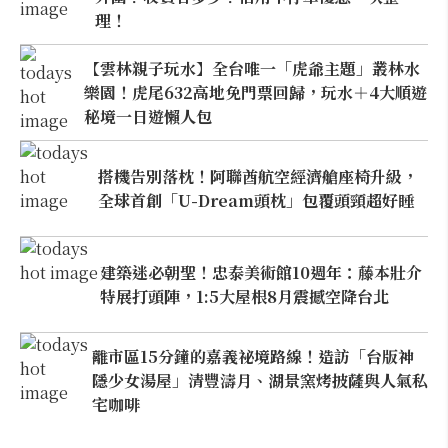
理！
【雲林親子玩水】全台唯一「虎爺主題」叢林水
樂園！虎尾632高地免門票回歸，玩水＋4大順遊
秘境一日遊懶人包
搭機告別落枕！阿聯酋航空經濟艙座椅升級，
全球首創「U-Dream頭枕」包覆頭頸超好睡
建築迷必朝聖！忠泰美術館10週年：藤本壯介
特展打頭陣，1:5大屋根8月震撼空降台北
離市區15分鐘的嘉義祕境路線！造訪「台版神
隱少女湯屋」清豐濤月、湖景窯烤披薩與人氣私
宅咖啡