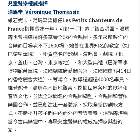
兒童聲樂權威指揮
湯馬辛
Véronique Thomassin
維若妮卡·湯瑪森曾擔任
Les Petits Chanteurs de
France
指揮長達十年，可說一手打造了該合唱團。湯瑪
森也曾指導過許多享譽全球的合唱團，多年來所製作的
音樂節目場次不下1600場。她曾在世界知名的教堂（如
巴黎聖母院）、極負盛名的歌劇、演唱會、劇院（北
京、釜山、台灣、東京等地）、和大型典禮（巴黎軍事
博物館榮軍院、法國總統府愛麗舍宮、法國國慶7月14日
的香榭麗舍大道）…等場合，教導過超過4000名學員。
維若妮卡·湯瑪森不斷地觀察、挖掘世界各地的歌唱和
音樂文化，並與全球聞名的合唱團總監、合唱團和管弦
樂團合作，並已創建出一套體系，採取全新的訓練方
式，不斷提升孩子們由內而外的音樂素養，湯瑪森堪稱
當今古典樂壇中，專職兒童聲樂的權威指揮家與藝術
家。