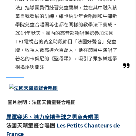
法」指導團員們練習兒童聲樂，並在其中融入孩
童自我發展的訓練，維也納少年合唱團和牛津新
學院兒童合唱團等也都在同樣的教學法下養成。
2014年秋天，團內的高音部獨唱獲選參加法國
TF1電視台的黃金時段節目「法國好聲音」兒童
版，收視人數高達六百萬人，他在節目中演唱了
著名的卡契尼的《聖母頌》，吸引了眾多樂迷爭
相追逐與關注
圖片說明：法國天籟童聲合唱團
異軍突起、魅力席捲全球之男童合唱團
法國天籟童聲合唱團
Les Petits Chanteurs de
France