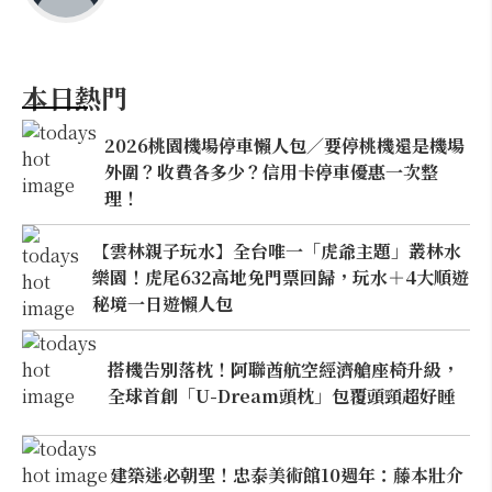
本日熱門
2026桃園機場停車懶人包／要停桃機還是機場
外圍？收費各多少？信用卡停車優惠一次整
理！
【雲林親子玩水】全台唯一「虎爺主題」叢林水
樂園！虎尾632高地免門票回歸，玩水＋4大順遊
秘境一日遊懶人包
搭機告別落枕！阿聯酋航空經濟艙座椅升級，
全球首創「U-Dream頭枕」包覆頭頸超好睡
建築迷必朝聖！忠泰美術館10週年：藤本壯介