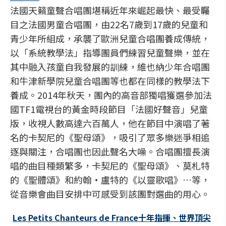
法國天籟童聲合唱團堪稱近年來崛起最快、最受矚
目之法國男童合唱團，由22名7歲到17歲的兒童和
青少年所組成，承襲了歐洲兒童合唱團養成傳統，
以「系統教學法」指導團員們練習兒童聲樂，並在
其中融入孩童自我發展的訓練，維也納少年合唱團
和牛津新學院兒童合唱團等也都在同樣的教學法下
養成。2014年秋天，團內的高音部獨唱獲選參加法
國TF1電視台的黃金時段節目「法國好聲音」兒童
版，收視人數高達六百萬人，他在節目中演唱了著
名的卡契尼的《聖母頌》，吸引了眾多樂迷爭相追
逐與關注，合唱團也因此聲名大噪。合唱團擅長演
唱的曲目種類繁多，卡契尼的《聖母頌》、莫札特
的《聖體頌》和約翰·盧特的《以靈歌唱》…等，
從音樂會曲目安排中可感受到該團對選曲的用心。
Les Petits Chanteurs de France
十年指揮、世界頂尖