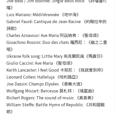
Joe Beal / Jim Boothe: Jingle Bells Rock 《鈴噹響叮
噹》
Luis Mariano: Méditérannée 《地中海》
Gabriel Fauré: Cantique de Jean Racine 《約翰拉辛的
詩歌》
Charles Aznavour: Ave Maria 阿茲納弗：《聖母頌》
Gioachino Rossini: Duo des chats 羅西尼：《貓之二重
唱》
Ukraine folk song: Little Mary 烏克蘭民謠《瑪露莎》
Giulio Caccini: Ave Maria 《聖母頌》
Keith Lancaster: I feel Good 卡契尼：《我感覺到祢》
Leonard Cohen: Halleluja 《哈利路亞》
Joe Dassin: Champs Elysées 《香榭大道》
Wolfgang Mozart: Berceuse 莫札特：《搖籃曲》
Richart Rogers: The sound of music 《真善美》
William Steffe: Battle Hymn of Republic 《共和國戰
歌》