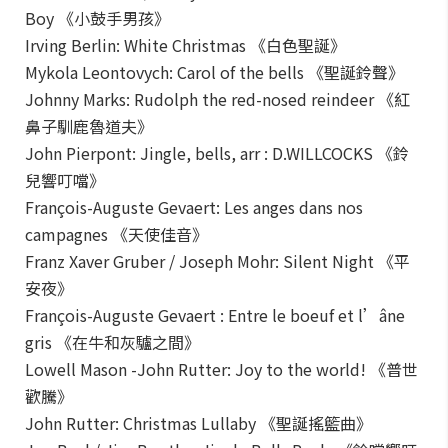
Boy 《小鼓手男孩》
Irving Berlin: White Christmas 《白色聖誕》
Mykola Leontovych: Carol of the bells 《聖誕鈴聲》
Johnny Marks: Rudolph the red-nosed reindeer 《紅
鼻子馴鹿魯道夫》
John Pierpont: Jingle, bells, arr : D.WILLCOCKS 《鈴
兒響叮噹》
François-Auguste Gevaert: Les anges dans nos
campagnes 《天使佳音》
Franz Xaver Gruber / Joseph Mohr: Silent Night 《平
安夜》
François-Auguste Gevaert : Entre le boeuf et l’âne
gris 《在牛和灰驢之間》
Lowell Mason -John Rutter: Joy to the world! 《普世
歡騰》
John Rutter: Christmas Lullaby 《聖誕搖籃曲》