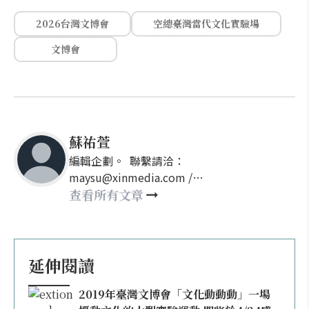
2026台灣文博會
空總臺灣當代文化實驗場
文博會
蘇祐萱
編輯企劃。 聯繫請洽：
maysu@xinmedia.com /
may860527@gmail.com
查看所有文章
延伸閱讀
2019年臺灣文博會「文化動動動」一場