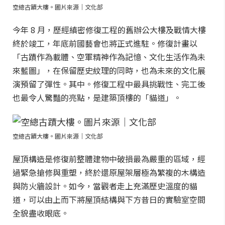
空總古蹟大樓。圖片來源｜文化部
今年 8 月，歷經縝密修復工程的舊辦公大樓及戰情大樓
終於竣工，年底前國藝會也將正式進駐。修復計畫以
「古蹟作為載體、空軍精神作為記憶、文化生活作為未
來藍圖」，在保留歷史紋理的同時，也為未來的文化展
演預留了彈性。其中。修復工程中最具挑戰性、完工後
也最令人驚豔的亮點，是建築頂樓的「貓道」。
空總古蹟大樓。圖片來源｜文化部
屋頂構造是修復前整體建物中破損最為嚴重的區域，經
過緊急搶修與重塑，終於還原屋架層極為繁複的木構造
與防火牆設計。如今，當觀者走上充滿歷史溫度的貓
道，可以由上而下將屋頂結構與下方昔日的實驗室空間
全貌盡收眼底。