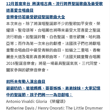
12
月首度來台
將演唱古典、流行跨界聖誕歌曲及最受歌
迷喜愛合唱曲目
音樂會仿若最受歡迎聖誕歌曲大全
本次來台，除了將演唱聖誕節不少的聖歌如平安夜、榮
耀頌、聖母頌等，合唱團也將帶來最受大眾喜愛之聖誕
流行歌曲，如聖誕鈴聲、白色聖誕、普世歡騰、哈利路
亞等；而作為第一次來台的獻禮，法國孩子們也將獻唱
童聲合唱曲目中最受青睞的曲目，如貓之二重唱、香榭
麗舍大道及電影真善美歌曲等，「法國天籟童聲合唱團
2016聖誕音樂會」將是一場最具聖誕氣氛，三代同堂、
闔家參與的歡樂音樂會。
前所未有動人演出曲目
爺爺奶奶、爸爸媽媽、哥哥姊姊、弟弟妹妹，大家記憶
中的聖誕節，孩子們將一一為您獻唱：
Antonio Vivaldi: Gloria 《榮耀頌》
Katherine Davis / Henry Onorati: The Little Drummer