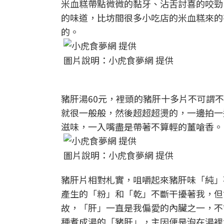
米血糕帶點微微的黏牙、沾舌討喜的咬勁
的味道，比坊間很多小吃店的米血糕來的
的。
圖片說明：小虎食夢網 提供
豬肝湯60元，裡頭的豬肝十多片不可謂
就很一般般，然後超超超燙的，一邊拍一
滋味，一入嘴盡是帶著不算輕的薑嗆香。
圖片說明：小虎食夢網 提供
豬肝片相對札實，咀嚼起來豬肝味「純」
產生的「粉」和「乾」不斷干擾著我，但
故，「肝」一直是我偏愛的內臟之一，不
種煮成湯的「豬肝」，主因便是泡在湯裡