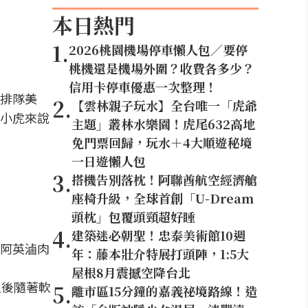
本日熱門
1
.
2026桃園機場停車懶人包／要停
桃機還是機場外圍？收費各多少？
信用卡停車優惠一次整理！
排隊美
2
.
【雲林親子玩水】全台唯一「虎爺
小虎來說
主題」叢林水樂園！虎尾632高地
免門票回歸，玩水＋4大順遊秘境
一日遊懶人包
3
.
搭機告別落枕！阿聯酋航空經濟艙
座椅升級，全球首創「U-Dream
頭枕」包覆頭頸超好睡
4
.
建築迷必朝聖！忠泰美術館10週
阿英滷肉
年：藤本壯介特展打頭陣，1:5大
屋根8月震撼空降台北
之後隨著軟
5
.
離市區15分鐘的嘉義祕境路線！造