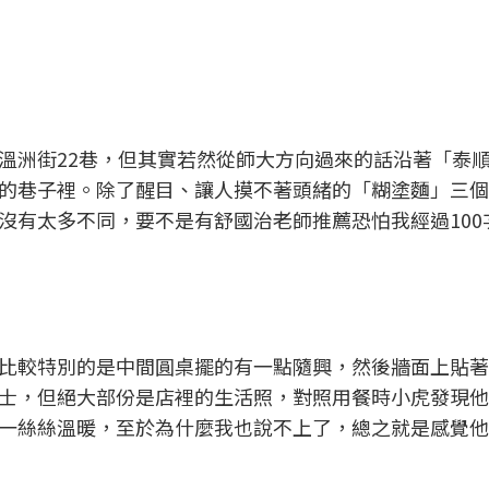
溫洲街22巷，但其實若然從師大方向過來的話沿著「泰
的巷子裡。除了醒目、讓人摸不著頭緒的「糊塗麵」三個
沒有太多不同，要不是有舒國治老師推薦恐怕我經過100
比較特別的是中間圓桌擺的有一點隨興，然後牆面上貼著
士，但絕大部份是店裡的生活照，對照用餐時小虎發現他
一絲絲溫暖，至於為什麼我也說不上了，總之就是感覺他