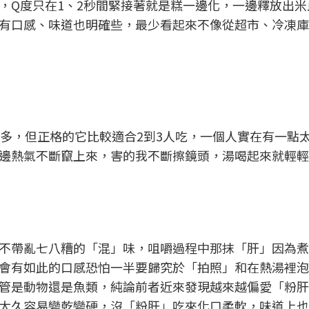
，Q度只在1、2秒間緊接著就是糕一邊化，一邊釋放出米
有口感、味道也明確些，最少看起來不像從超市、冷凍庫
不多，但正格的它比較適合2到3人吃，一個人實在有一點
邊熱氣不斷竄上來，害的我不斷擦鏡頭，湯喝起來就輕輕
不帶亂七八糟的「混」味，咀嚼過程中那抹「肝」因為煮
會有如此的口感恐怕一半要歸究於「拍照」和在熱湯裡泡
管是動物還是魚類，純論前者近來發現越來越偏愛「粉肝
太久容易變乾變硬，沒「粉肝」吃來化口柔軟，味道上也