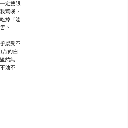
一定雙眼
我驚嘆，
吃掉「滷
舌。
乎感受不
/2的白
u盪然無
不油不