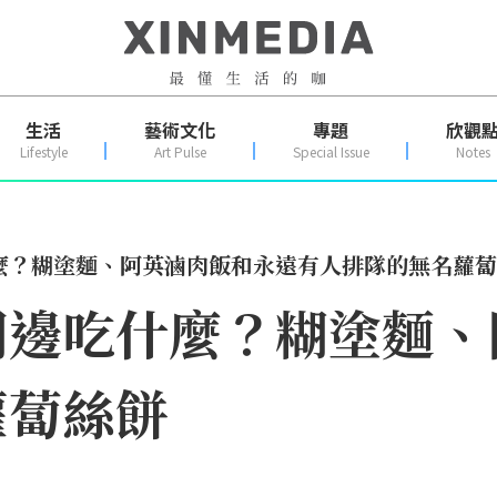
生活
藝術文化
專題
欣觀
Lifestyle
Art Pulse
Special Issue
Notes
麼？糊塗麵、阿英滷肉飯和永遠有人排隊的無名蘿蔔
周邊吃什麼？糊塗麵、
蘿蔔絲餅