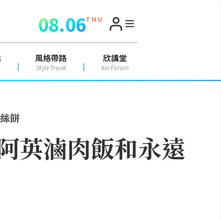
08.06
T H U
點
風格帶路
欣講堂
Style Travel
Xin Forum
絲餅
阿英滷肉飯和永遠