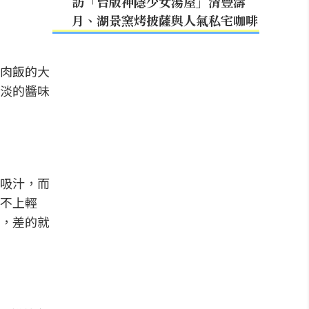
訪「台版神隱少女湯屋」清豐濤
月、湖景窯烤披薩與人氣私宅咖啡
肉飯的大
淡的醬味
吸汁，而
不上輕
，差的就