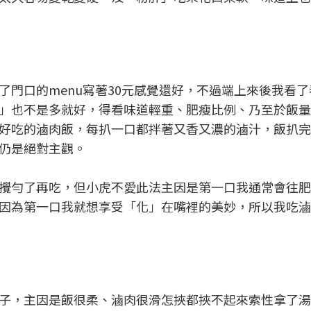
了門口的menu寫著30元感覺還好，不過端上來後我看
」也不是多就好，得看味道輕重、肥瘦比例、乃至於飯量
好吃的滷肉飯，每扒一口都拌著又香又濃的滷汁，飯扒完
仍是絕對主觀。
攪勻了再吃，但小虎不愛此法主因是第一口我通常會往肥
因為第一口我就想享受「化」在嘴裡的美妙，所以我吃滷
子，主因是飯很柔、滷肉很滑怎挾都挾不起來索性拿了湯