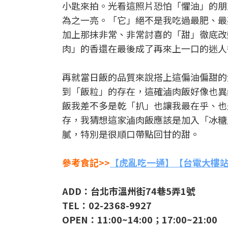
小匙來拍。光看這照片恐怕「懼油」的朋
為之一亮。「它」絕不是我吃過最肥、最
加上那抹非常、非常討喜的「甜」徹底改
肉」的香還在最後成了再來上一口的迷人
再就當日飯的品質來說搭上這偏油偏甜的
到「飯粒」的存在，這確滷肉飯好像也異
飯我差不多是乾「扒」也讓我最在乎、也
存，我猜想這家滷肉飯應該是加入「冰糖
膩，特別是很順口帶點回甘的甜。
參考食記>>
【虎亂吃一通】【台電大樓
ADD：台北市溫州街74巷5弄1號
TEL：02-2368-9927
OPEN：11:00~14:00；17:00~21:00