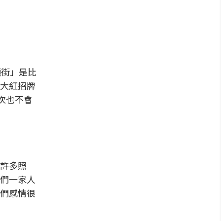
順街」是比
大紅招牌
次也不會
許多照
們一家人
們感情很