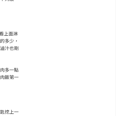
了看上面淋
的多少，
滷汁也剛
肉多一點
肉飯第一
匙挖上一