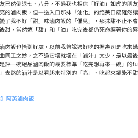
友已然倒退七、八分，不過我也相信「好油」如虎的朋友
亮的滷肉飯，但一送入口那抹「油化」的絕美口感確然讓
變了我不好「甜」味滷肉飯的「偏見」，那抹甜不止不會
後甜，當然這「甜」和「油」吃完後都仍死命纏著你的唇
滷肉飯也恰到好處，以前我曾說過好吃的握壽司是吃來幾
曲同工之妙，之不過它壞就壞在「滷汁」太少，是以最後1
是評一碗絕品滷肉飯的最要標準「吃完想再來一碗」的f
」去熬的滷汁是以看起來特別的「亮」、吃起來卻能不甜
站】阿英滷肉飯