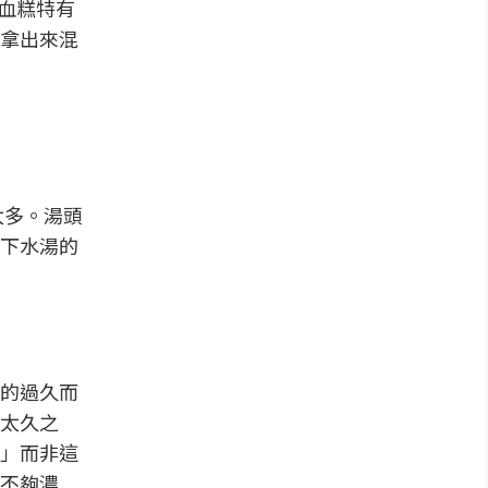
血糕特有
拿出來混
太多。湯頭
下水湯的
的過久而
太久之
」而非這
不夠濃