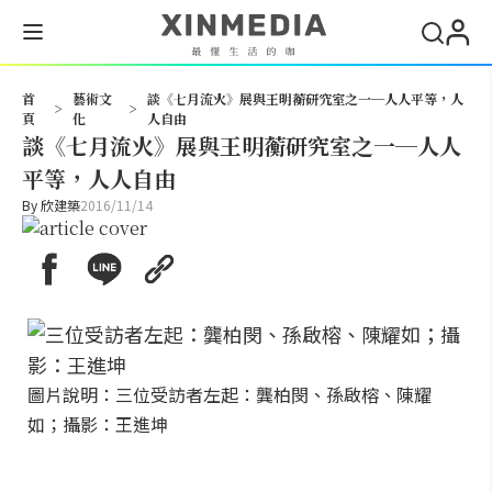
搜尋
首
藝術文
談《七月流火》展與王明蘅研究室之一─人人平等，人
>
>
頁
化
人自由
談《七月流火》展與王明蘅研究室之一─人人
平等，人人自由
By
欣建築
2016/11/14
圖片說明：三位受訪者左起：龔柏閔、孫啟榕、陳耀
如；攝影：王進坤