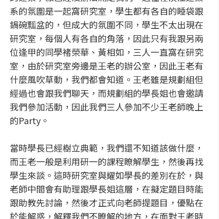
系的氛圍是一起窩研究室，學生都有各自的睡袋跟
鍋碗瓢盆的，但成大的氛圍不同，學生不太出現在
研究室，每個人有各自的角落，因此只有我跟另兩
位逢甲的同學褚榮華、黃相如，三人一直窩在研究
室，由於研究室旁邊是王老的辦公室，因此王老有
什麼風吹草動，我們都會知道。王老雖是規劃組但
經過也會跟我們聊天，而規劃組的學長姐也會邀請
我們參加活動，因此我們三人參加不少王老師晚上
的Party。
當時學長已經樹立典範，我們還不知道該做什麼，
而王老一般是利用研一的課程瞭解學生，然後再找
學生來談。這時研究室與耀如學長的差別在於，與
老師中間會有助理跟學長姐這層，在擬定題目時能
跟助教先討論，然後才正式向老師提題目，優點在
於能解惑，解釋我們不瞭解的地方，在面對王老時