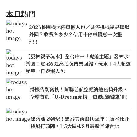
本日熱門
2026桃園機場停車懶人包／要停桃機還是機場
外圍？收費各多少？信用卡停車優惠一次整
理！
【雲林親子玩水】全台唯一「虎爺主題」叢林水
樂園！虎尾632高地免門票回歸，玩水＋4大順遊
秘境一日遊懶人包
搭機告別落枕！阿聯酋航空經濟艙座椅升級，
全球首創「U-Dream頭枕」包覆頭頸超好睡
建築迷必朝聖！忠泰美術館10週年：藤本壯介
特展打頭陣，1:5大屋根8月震撼空降台北