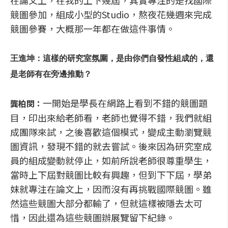
在論文上，在我的上下幾屆，其實專注的是找國際
競圖參加，組成小型的Studio，熬夜花幾週來完成
競圖參賽，大概那一年都在做這件事情。
王進坤：這樣的研究室氛圍，是由你們自發性組成的，還
是老師有在旁邊推動？
一開始是學長在網路上看到不錯的競圖題
龔柏閔：
目，印出來給老師看，老師也覺得不錯，我們就組
成團隊來試，之後喜歡這個模式，變成主動瀏覽競
圖資訊，發現不錯的就去嘗試。後來因為研究室成
員的組成變動就停止，如前所說老師很尊重學生，
當時上下屆對競圖比較有興趣，但到下下屆，學弟
妹就專注在論文上，因而沒有再挑戰國際競圖。雖
然這些競圖大部分都輸了，但就這樣被隱去太可
惜，因此還為這些競圖辦展覽留下紀錄。