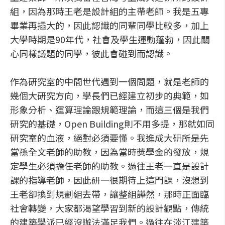
組，因為那時王老是設計組的主帶老師。我是五專
畢業再插大的，因此認識的同輩同學比較多，加上
大學時期是90年代，社會及學生運動蓬勃，因此關
心同樣議題的同學，彼此會碰到而認識。
作為研究室的中間世代遇到一個問題，就是老師的
幾個大研究方向，學長們已經建立初步的典範，如
形象分析、運算理論跟規範理論，而這三個是我們
研究的基礎，Open Building則不用多提，那就如同
研究室的血液，絕對必須要懂。我進成大研所是先
當孫全文老師的助教，因為當時獎學金的發放，規
定學生必須擔任老師的助教。過往王老一直是設計
課的指導老師，因此研一很期待上這門課，沒想到
王老卻換到規劃組去帶，讓整組譁然，那時正面臨
社會轉變，大家都渴望學習到新的設計觀點，傳統
的建築學派已經沒辦法滿足我們。過往在淡江建築