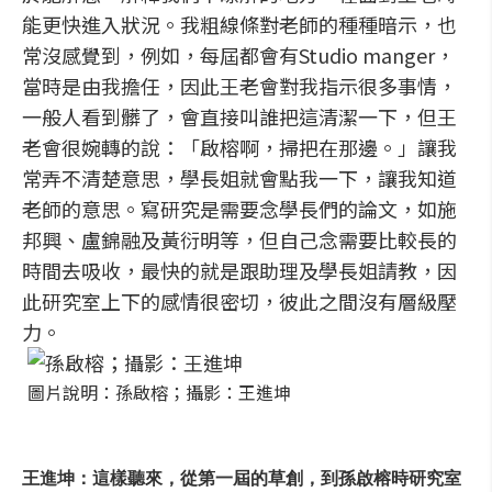
能更快進入狀況。我粗線條對老師的種種暗示，也
常沒感覺到，例如，每屆都會有Studio manger，
當時是由我擔任，因此王老會對我指示很多事情，
一般人看到髒了，會直接叫誰把這清潔一下，但王
老會很婉轉的說：「啟榕啊，掃把在那邊。」讓我
常弄不清楚意思，學長姐就會點我一下，讓我知道
老師的意思。寫研究是需要念學長們的論文，如施
邦興、盧錦融及黃衍明等，但自己念需要比較長的
時間去吸收，最快的就是跟助理及學長姐請教，因
此研究室上下的感情很密切，彼此之間沒有層級壓
力。
圖片說明：孫啟榕；攝影：王進坤
王進坤：這樣聽來，從第一屆的草創，到孫啟榕時研究室