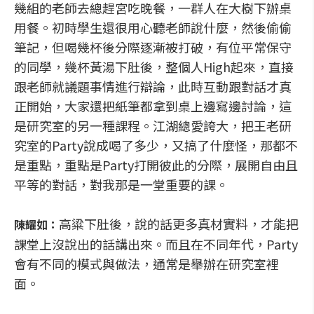
幾組的老師去總趕宮吃晚餐，一群人在大樹下辦桌
用餐。初時學生還很用心聽老師說什麼，然後偷偷
筆記，但喝幾杯後分際逐漸被打破，有位平常保守
的同學，幾杯黃湯下肚後，整個人High起來，直接
跟老師就議題事情進行辯論，此時互動跟對話才真
正開始，大家還把紙筆都拿到桌上邊寫邊討論，這
是研究室的另一種課程。江湖總愛誇大，把王老研
究室的Party說成喝了多少，又搞了什麼怪，那都不
是重點，重點是Party打開彼此的分際，展開自由且
平等的對話，對我那是一堂重要的課。
高粱下肚後，說的話更多真材實料，才能把
陳耀如：
課堂上沒說出的話講出來。而且在不同年代，Party
會有不同的模式與做法，通常是舉辦在研究室裡
面。