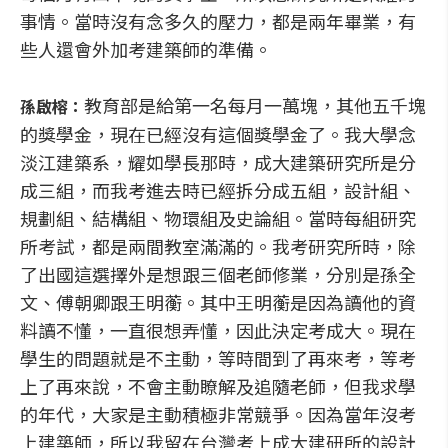
事情。當時沒有念多久的壓力，都是兩年畢業，有
些人還會外加考建築師的準備。
教育部是給第一名每月一萬塊，其他五千塊
孫啟榕：
的獎學金，現在已經沒有這個獎學金了。我大學念
淡江建築系，耀如學長那時，成大建築研究所是分
成三組，而我考進去時已經拆分成五組，設計組、
規劃組、結構組、物環組及史論組。當時每組研究
所考試，都是兩間教室滿滿的。我考研究所時，除
了出國這選擇外是想跟三個老師修業，分別是孫全
文、傅朝卿跟王明蘅。其中王明蘅是因為讀他的資
料讀不懂，一直很想弄懂，因此決定考成大。現在
學生的問題就是不主動，等時間到了再來考，等考
上了再來說，不會主動瞭解及追隨老師，但我求學
的年代，大家是主動積極非常競爭。因為當年沒考
上建築師，所以我留在台灣考上成大建研所的設計