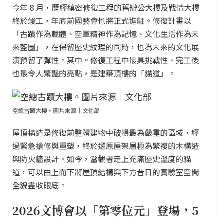
今年 8 月，歷經縝密修復工程的舊辦公大樓及戰情大樓
終於竣工，年底前國藝會也將正式進駐。修復計畫以
「古蹟作為載體、空軍精神作為記憶、文化生活作為未
來藍圖」，在保留歷史紋理的同時，也為未來的文化展
演預留了彈性。其中。修復工程中最具挑戰性、完工後
也最令人驚豔的亮點，是建築頂樓的「貓道」。
空總古蹟大樓。圖片來源｜文化部
屋頂構造是修復前整體建物中破損最為嚴重的區域，經
過緊急搶修與重塑，終於還原屋架層極為繁複的木構造
與防火牆設計。如今，當觀者走上充滿歷史溫度的貓
道，可以由上而下將屋頂結構與下方昔日的實驗室空間
全貌盡收眼底。
2026文博會以「第零位元」登場，5