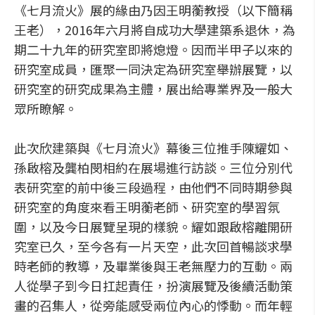
《七月流火》展的緣由乃因王明蘅教授（以下簡稱
王老），2016年六月將自成功大學建築系退休，為
期二十九年的研究室即將熄燈。因而半甲子以來的
研究室成員，匯聚一同決定為研究室舉辦展覽，以
研究室的研究成果為主體，展出給專業界及一般大
眾所瞭解。
此次欣建築與《七月流火》幕後三位推手陳耀如、
孫啟榕及龔柏閔相約在展場進行訪談。三位分別代
表研究室的前中後三段過程，由他們不同時期參與
研究室的角度來看王明蘅老師、研究室的學習氛
圍，以及今日展覽呈現的樣貌。耀如跟啟榕離開研
究室已久，至今各有一片天空，此次回首暢談求學
時老師的教導，及畢業後與王老無壓力的互動。兩
人從學子到今日扛起責任，扮演展覽及後續活動策
畫的召集人，從旁能感受兩位內心的悸動。而年輕