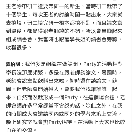
王老除帶研二還要帶研一的新生，當時研二就帶了
十個學生，每次王老的討論時間一貼出來，大家就
去搶填，研二填完研一根本都搶不到，而且論文寫
到最後，都覺得跟老師談的不夠，所以會串聯起來
組成讀書會，我當時也跟著學長姐的讀書會旁聽，
收穫很多。
我們多是組織在做競圖，Party的活動相對
龔柏閔：
學長沒那麼頻繁，多是在跟老師談論文、競圖時，
老師會說拿點飲料出來喝，初時還在談論文、競
圖，但老師會開始揪人，會要我們找誰誰誰一起
來，自然而然就形成一個Party，在這個場合裡，老
師會講許多平常課堂不會說的話。除此之外，在我
的時期成大會邀請國內或國外的學者來系上交流，
晚上研究室就會辦Party招待，在活動上大家也比較
自在的交流。