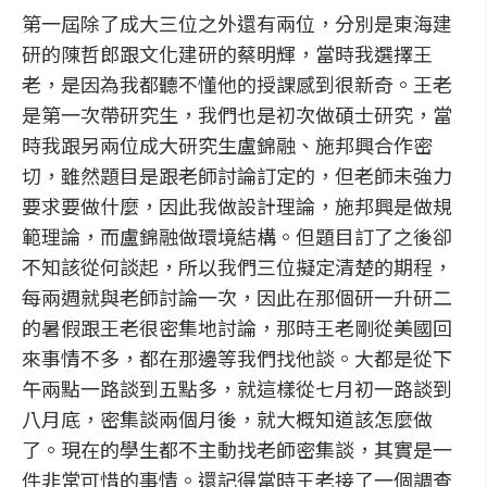
第一屆除了成大三位之外還有兩位，分別是東海建
研的陳哲郎跟文化建研的蔡明輝，當時我選擇王
老，是因為我都聽不懂他的授課感到很新奇。王老
是第一次帶研究生，我們也是初次做碩士研究，當
時我跟另兩位成大研究生盧錦融、施邦興合作密
切，雖然題目是跟老師討論訂定的，但老師未強力
要求要做什麼，因此我做設計理論，施邦興是做規
範理論，而盧錦融做環境結構。但題目訂了之後卻
不知該從何談起，所以我們三位擬定清楚的期程，
每兩週就與老師討論一次，因此在那個研一升研二
的暑假跟王老很密集地討論，那時王老剛從美國回
來事情不多，都在那邊等我們找他談。大都是從下
午兩點一路談到五點多，就這樣從七月初一路談到
八月底，密集談兩個月後，就大概知道該怎麼做
了。現在的學生都不主動找老師密集談，其實是一
件非常可惜的事情。還記得當時王老接了一個調查