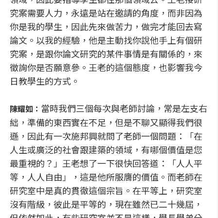
究案需要人力，永遠是站在邀請的角度，而非因為
你是我的學生，因此先來做苦力，做完才能回去寫
論文。以我的經驗，他是主動找你說他手上有個研
究案，是跟你論文研究的某件事情是有關係的，來
徵詢你是否願意參。王老的這個態度，也影響我今
日教學生的方式。
當時我們三個每次與老師討論，常是左支右
陳耀如：
絀，準備的東西實在不足，但是不聊又顯得我們很
遜，因此有一次施邦興就問了老師一個問題：「在
人生或廣泛的社會跟建築的領域，有哪個價值是您
最重視的？」王老想了一下很快回答道：「人人平
等，人人自由」，這是他所服膺的價值。而老師在
研究室中是真的貫徹這個宗旨。在平等上，研究室
沒有階級，彼此是平等的，現在雖然已二十幾屆，
但依然如此，有些研究室並不是這樣，學長學弟分