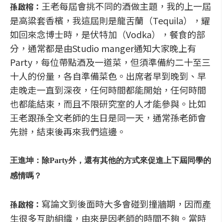
王老每屆會挑不同的酒做主題，我的上一屆
孫啟榕：
是高粱套香檳，我這屆則是龍舌蘭（Tequila），耀
如回來念博士時，是伏特加（Vodka），餐食的部
分，通常都是由Studio manger通知大家晚上有
Party，每位帶點酒及一道菜，但須準備約二十至三
十人的份量，各自準備菜色。出席者早到晚到、早
走晚走一直到深夜，任何時間都能開始，任何時間
也都能結束，而且不限研究室的人才能參與。比如
王老跟孫全文老師的生日是同一天，通常孫老師會
先辦，結束後再來我們這邊。
王進坤：除Party外，還有其他的方式來促進上下屆同學的
感情嗎？
寫論文到後面時大多會碰到撞牆期，因而產
孫啟榕：
生很多互助組織，由來是因老師的時間不夠。當時