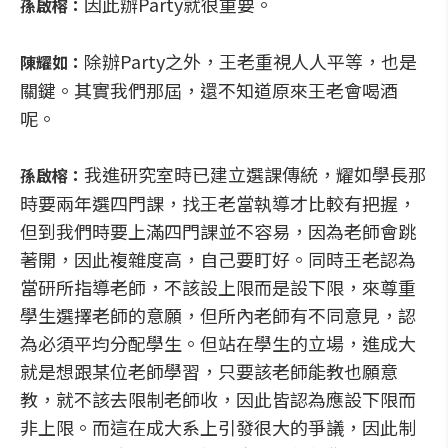
因此辦Party就很重要。
孫啟榕：
除辦Party之外，王老重視人人平等，也是
陳耀如：
關鍵。其實我們那屆，還不知道原來王老會喝酒
呢。
我進研究室時已建立選課傳統，耀如學長那
孫啟榕：
時要兩年選四門課，找王老當執導才比較有把握，
但到我們時要上滿四門課並不容易，因為老師會跳
著開，因此複雜度高，自己要盯好。同時王老認為
當研所指導老師，不該設上限而是設下限，來尊重
學生選擇老師的意願，但所內老師有不同意見，認
為必須平均分配學生。但站在學生的立場，進成大
就是想跟某位老師學習，只要該老師能教也願意
教，就不該去限制老師收，因此皆認為應設下限而
非上限。而這在成大系上引發很大的爭議，因此制