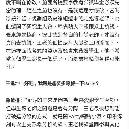
度不斷在修改，前面所提要拿教育部獎學金必須先
當助理，這在之前也沒有，是我這屆才修改。當時
除設計組、規劃組及史論組還未確定指導老師，為
此還開了研究生大會，準備貼大字報跟系上抗議，
後來經過協商，彼此找到各自的指導老師，才沒有
真的去抗議。王老的個性是在大脈動上順流而下，
在這裡面找各式的資源及機會來啟發學生，他不希
望每個學生都長一個樣子，而是盡量給你各種可能
性。
王進坤：好吧，我還是想要多瞭解一下Party？
Party的由來是因為王老喜愛跟學生互動，
孫啟榕：
但學生跟老師之間還是會有分際，王老最後想到能
打破這分際的方式，就是開Party喝點小酒。印象深
刻有次上完形象分析的課，王老找課堂同學與其他