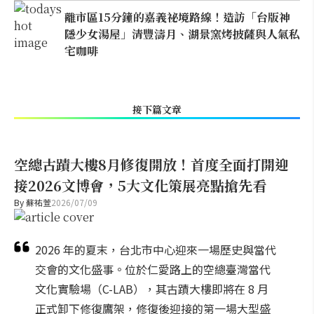
離市區15分鐘的嘉義祕境路線！造訪「台版神
隱少女湯屋」清豐濤月、湖景窯烤披薩與人氣私
宅咖啡
接下篇文章
空總古蹟大樓8月修復開放！首度全面打開迎
接2026文博會，5大文化策展亮點搶先看
By
蘇祐萱
2026/07/09
2026 年的夏末，台北市中心迎來一場歷史與當代
交會的文化盛事。位於仁愛路上的空總臺灣當代
文化實驗場（C-LAB），其古蹟大樓即將在 8 月
正式卸下修復鷹架，修復後迎接的第一場大型盛