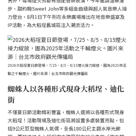
另外，每場煙火秀都有搭配音樂表演，今年邀請溫蒂漫
步、甜約翰Sweet John等多組金曲級與超人氣音樂人接
力登台，8月1日下午則在永樂廣場推出在地音樂盛宴及
IP活動，為大稻埕舊城區注入潮流活力。
2026大稻埕夏日節登場，7/25、8/5、8/15煙火接力綻放，圖為2025年活
動之千輪煙火。圖片來源｜台北市政府觀光傳播局
蜘蛛人以各種形式現身大稻埕、迪化
街
不僅夏日節活動精彩豐富，蜘蛛人還將以各種形式現身
大稻埕！活動現場及迪化街區將設置多處裝置亮點，包
括9公尺巨型蜘蛛人氣偶、全長180公尺主題水岸光廊