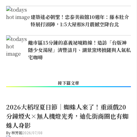
建築迷必朝聖！忠泰美術館10週年：藤本壯介
特展打頭陣，1:5大屋根8月震撼空降台北
離市區15分鐘的嘉義祕境路線！造訪「台版神
隱少女湯屋」清豐濤月、湖景窯烤披薩與人氣私
宅咖啡
接下篇文章
2026大稻埕夏日節｜蜘蛛人來了！重頭戲20
分鐘煙火×無人機燈光秀，迪化街商圈也有蜘
蛛人身影
By
林芳如
2026/07/08