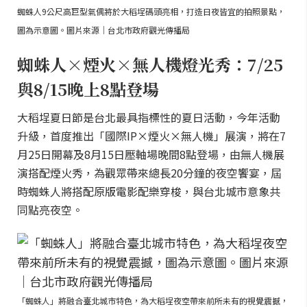
蜘蛛人9公尺高巨型氣偶將於大稻埕碼頭亮相，打造日夜皆宜的拍照景點，
圖為示意圖。圖片來源｜台北市政府觀光傳播局
蜘蛛人×煙火×無人機燈光秀：7/25
與8/15晚上8點登場
大稻埕夏日節是台北最具指標性的夏日活動，今年活動
升級，首度推出「國際IP×煙火×無人機」展演，將在7
月25日開幕及8月15日壓軸場晚間8點登場，由無人機展
演搭配煙火秀，為觀眾帶來總長20分鐘的夜空饗宴，屆
時蜘蛛人將搭配原版電影配樂穿梭，與台北城市意象共
同點亮夜空。
「蜘蛛人」將融合臺北城市特色，為大稻埕夜空帶來前所未有的視覺震撼，