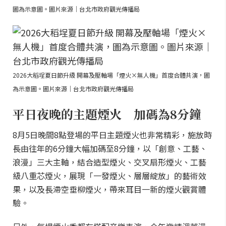
圖為示意圖。圖片來源｜台北市政府觀光傳播局
2026大稻埕夏日節升級 開幕及壓軸場「煙火×無人機」首度合體共演，圖
為示意圖。圖片來源｜台北市政府觀光傳播局
平日夜晚的主題煙火 加碼為8分鐘
8月5日晚間8點登場的平日主題煙火也非常精彩，施放時
長由往年的6分鐘大幅加碼至8分鐘，以「創意、工藝、
浪漫」三大主軸，結合造型煙火、交叉扇形煙火、工藝
級八重芯煙火，展現「一發煙火、層層綻放」的藝術效
果，以及長滯空垂柳煙火，帶來耳目一新的煙火觀賞體
驗。