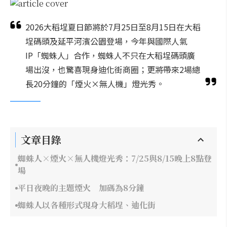
2026大稻埕夏日節將於7月25日至8月15日在大稻
埕碼頭及延平河濱公園登場，今年與國際人氣
IP「蜘蛛人」合作，蜘蛛人不只在大稻埕碼頭廣
場出沒，也驚喜現身迪化街商圈；更將帶來2場總
長20分鐘的「煙火×無人機」燈光秀。
文章目錄
蜘蛛人×煙火×無人機燈光秀：7/25與8/15晚上8點登
場
平日夜晚的主題煙火 加碼為8分鐘
蜘蛛人以各種形式現身大稻埕、迪化街