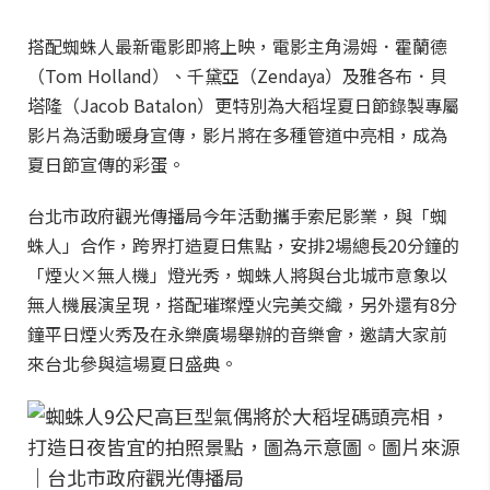
搭配蜘蛛人最新電影即將上映，電影主角湯姆．霍蘭德
（Tom Holland）、千黛亞（Zendaya）及雅各布．貝
塔隆（Jacob Batalon）更特別為大稻埕夏日節錄製專屬
影片為活動暖身宣傳，影片將在多種管道中亮相，成為
夏日節宣傳的彩蛋。
台北市政府觀光傳播局今年活動攜手索尼影業，與「蜘
蛛人」合作，跨界打造夏日焦點，安排2場總長20分鐘的
「煙火×無人機」燈光秀，蜘蛛人將與台北城市意象以
無人機展演呈現，搭配璀璨煙火完美交織，另外還有8分
鐘平日煙火秀及在永樂廣場舉辦的音樂會，邀請大家前
來台北參與這場夏日盛典。