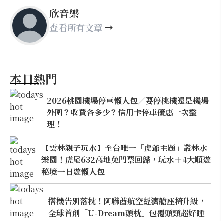
欣音樂
查看所有文章
本日熱門
2026桃園機場停車懶人包／要停桃機還是機場
外圍？收費各多少？信用卡停車優惠一次整
理！
【雲林親子玩水】全台唯一「虎爺主題」叢林水
樂園！虎尾632高地免門票回歸，玩水＋4大順遊
秘境一日遊懶人包
搭機告別落枕！阿聯酋航空經濟艙座椅升級，
全球首創「U-Dream頭枕」包覆頭頸超好睡