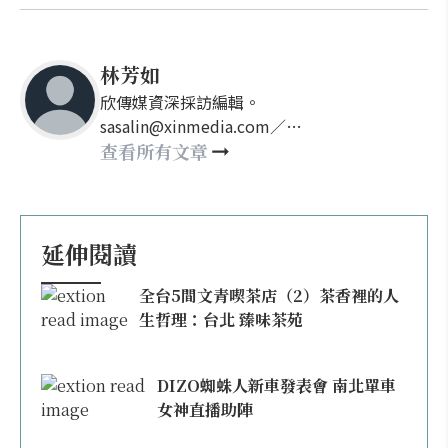
林芳如
欣傳媒資深採訪編輯。
sasalin@xinmedia.com／
happy21917@gmail.com
查看所有文章
延伸閱讀
全台5間文青喫茶店（2）茶香裡的人
生哲理：台北 臻味茶苑
DIZO蜘蛛人新車發表會 南北單車
女神直播助陣