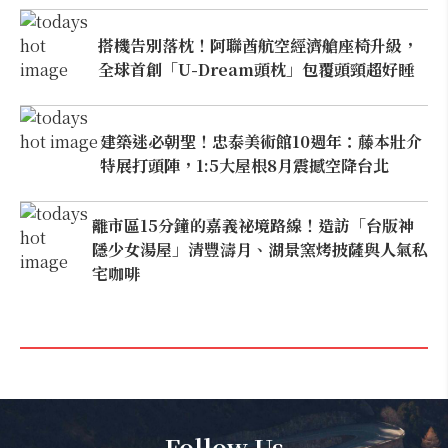
搭機告別落枕！阿聯酋航空經濟艙座椅升級，
全球首創「U-Dream頭枕」包覆頭頸超好睡
建築迷必朝聖！忠泰美術館10週年：藤本壯介
特展打頭陣，1:5大屋根8月震撼空降台北
離市區15分鐘的嘉義祕境路線！造訪「台版神
隱少女湯屋」清豐濤月、湖景窯烤披薩與人氣私
宅咖啡
Follow Us